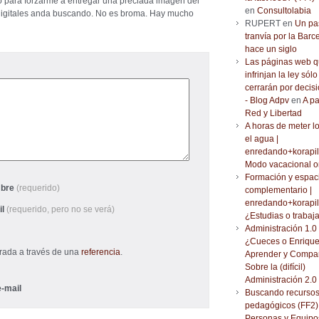
ado para forzarme a entregar una preciada imagen del
en
Consultolabia
digitales anda buscando. No es broma. Hay mucho
RUPERT en
Un pa
tranvía por la Barc
hace un siglo
Las páginas web 
infrinjan la ley sólo
cerrarán por decisi
- Blog Adpv
en
A pa
Red y Libertad
A horas de meter l
el agua |
enredando+korapil
Modo vacacional o
Formación y espac
bre
(requerido)
complementario |
enredando+korapil
il
(requerido, pero no se verá)
¿Estudias o trabaj
Administración 1.0 
¿Cueces o Enrique
trada a través de una
referencia
.
Aprender y Compar
Sobre la (difícil)
Administración 2.0
-mail
Buscando recurso
pedagógicos (FF2) 
Personas y Equipo