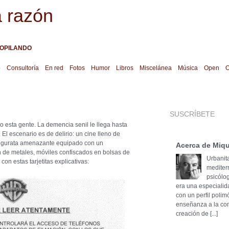
a razón
OPILANDO
o
Consultoría
En red
Fotos
Humor
Libros
Miscelánea
Música
Open
O
SUSCRÍBETE
 esta gente. La demencia senil le llega hasta
. El escenario es de delirio: un cine lleno de
segurata amenazante equipado con un
Acerca de Miqu
n de metales, móviles confiscados en bolsas de
Urbanita
on estas tarjetitas explicativas:
mediter
psicólog
era una especialid
con un perfil poli
enseñanza a la cons
creación de [...]