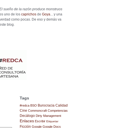
El sueño de la razón produce monstruos
es uno de los
caprichos
de
Goya
... y una
verdad como pocas. De eso y demás va
este blog.
Tags
Burocracia
Calidad
#redca
BSO
Cine
Commoncraft
Competencias
Decálogo
Dirty Management
Enlaces
Escribir
Etiquetar
Ficción
Google
Google Docs