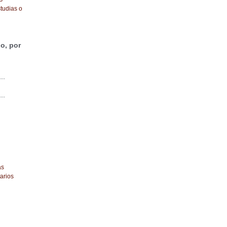
tudias o
o, por
...
...
as
arios