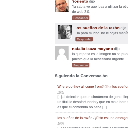
Yoriento
dijo
Ya sabía yo que ibas a utilizar la 
de web 2.0.
Responder
los sueños de la razón
dijo
Da para mucho, no le cojas man
Responder
natalia isaza moyano
dijo
lo que pasa es la imagen no se pue
puesto que la nesesitaba urgente
Responder
Siguiendo la Conversación
Where do they all come from? (II) » los sueño
2007
[...] al detectar que un sinnúmero de gente l
un titulillo desafortunado y que en mala hora
es que el contenido no tiene [...]
los sueños de la razón / ¡Esto es una emergen
2008