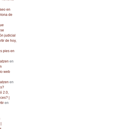
seo en
elona de
que
 se
ón judicial
rtir de hoy,
os pies en
atzen
en
n
io web
atzen
en
as?
ó 2.0,
ces? |
tir
en
s
|
s