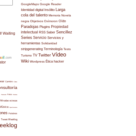
GoogleMaps
Google Reader
Larga
Identidad digital
Insólito
cola del talento
Memoria
Novela
Oído
negra
Objetivos
Oxímoron
Paradojas
Propiedad
Plugins
Sencillez
intelectual
RSS
Saber
d! Waiting
Series
Servicio
Servicios y
herramientas
Solidaridad
stripgenerating
Terminología
Tests
Vídeo
Twitter
TV
Turismo
Wiki
Ética hacker
Wordpress
ator
uear
Cambio
Citas
nsultoría
s
Fotos
Formación
Historias
Miradas ociosas
Música
Open Business
ones
Palabras
Tweet-Weeklog
eeklog