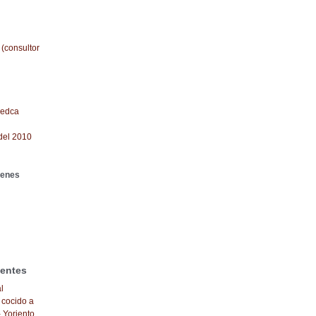
 (consultor
redca
del 2010
genes
ientes
l
 cocido a
- Yoriento