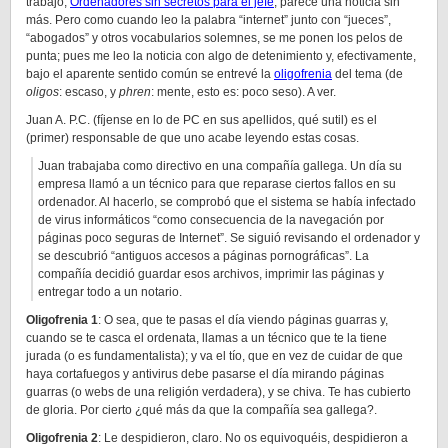
trabajo,
Ordenadores sin secretos para el jefe
, parece una noticia sin
más. Pero como cuando leo la palabra “internet” junto con “jueces”,
“abogados” y otros vocabularios solemnes, se me ponen los pelos de
punta; pues me leo la noticia con algo de detenimiento y, efectivamente,
bajo el aparente sentido común se entrevé la
oligofrenia
del tema (de
oligos
: escaso, y
phren
: mente, esto es: poco seso). A ver.
Juan A. P.C. (fíjense en lo de PC en sus apellidos, qué sutil) es el
(primer) responsable de que uno acabe leyendo estas cosas.
Juan trabajaba como directivo en una compañía gallega. Un día su
empresa llamó a un técnico para que reparase ciertos fallos en su
ordenador. Al hacerlo, se comprobó que el sistema se había infectado
de virus informáticos “como consecuencia de la navegación por
páginas poco seguras de Internet”. Se siguió revisando el ordenador y
se descubrió “antiguos accesos a páginas pornográficas”. La
compañía decidió guardar esos archivos, imprimir las páginas y
entregar todo a un notario.
Oligofrenia 1
: O sea, que te pasas el día viendo páginas guarras y,
cuando se te casca el ordenata, llamas a un técnico que te la tiene
jurada (o es fundamentalista); y va el tío, que en vez de cuidar de que
haya cortafuegos y antivirus debe pasarse el día mirando páginas
guarras (o webs de una religión verdadera), y se chiva. Te has cubierto
de gloria. Por cierto ¿qué más da que la compañía sea gallega?.
Oligofrenia 2
: Le despidieron, claro. No os equivoquéis, despidieron a