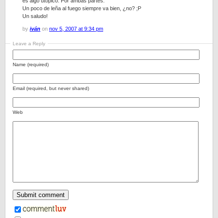
es algo utópico. Por ambas partes.
Un poco de leña al fuego siempre va bien, ¿no? ;P
Un saludo!
by
iván
on
nov 5, 2007 at 9:34 pm
Leave a Reply
Name (required)
Email (required, but never shared)
Web