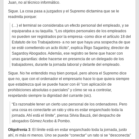
Juan, no al técnico informático.
Sigue. La cosa pasa a juzgados y el Supremo dictamina que se le
readmita porque:
(…) el terminal se consideraba un efecto personal del empleado, y se
equiparaba a su taquilla. “Los objetos personales de los empleados
no pueden ser registrados por la empresa -como dice el artículo 18 del
Estatuto de los Trabajadores- a no ser que haya una sospecha de que
se esté cometiendo un acto ilícito”, explica Íñigo Sagardoy, director de
Sagardoy Abogados. Además, ese registro se tiene que hacer con
unas garantías: debe hacerse en presencia de un delegado de los
trabajadores, durante la jornada laboral y delante del empleado.
Sigue. No he entendido muy bien porqué, pero ahora el Supremo dice
que no, que con el ordenador el empresario hace lo que quiera siempre
que establezca qué se puede hacer con él “con aplicación de
prohibiciones absolutas o parciales” y cómo se va a controlar,
respetando siempre la dignidad del currante (sic).
“Es razonable tener un cierto uso personal de los ordenadores. Pero
una cosa es conectarte un rato y otra es estar enganchado toda la
jornada. Ahí está el límite”, piensa Silvia Bauzá, del despacho de
abogados Gómez Acebo & Pombo.
Oligofrenia 3
: El límite está en estar enganchado toda la jornada, justo
ahí, ni más ni menos. Uno se puede “conectar” un rato si se “desconecta”