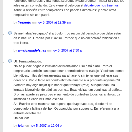
funciones concretas y mantenga la productividad predeterminada SIN que los
jefes estén controlando. Esto viene al pelo con el
debate que nos traemos
sobre la relación entre “empleados con papeles directivos” y entre otros
empleados sin ese papel.
by
Yoriento
on
nov 5, 2007 at 12:39 am
Se me había ‘escapado’ el artículo… Lo recojo del periódico que debe estar
en la basura. Gracias por el aviso. Parece que no encontraré ‘chicha’ en él
tras leerte.
by
amalgamadeletras
on
nov 5, 2007 at 7:30 am
Uf. Tema peliagudo.
No se puede negar la intimidad del trabajador. Eso está claro. Pero el
empresario también tiene que tener control sobre su trabajo. Y existen, como
bien dices, miles de herramientas para hacerlo sin tener que vulnerar sus
derechos. Por lo tanto respondo afirmativamente a la pregunta ingenua nº4.
Siempre hay algo mejor que hacer que trabajar (nº 3). Aunque toda una
jornada laboral viendo páginas porno… Esas visitas tan continuas al baño…
Bromas aparte es peligroso el aumento de control en todos los ámbitos. La
intimidad es cada vez más escasa.
Ah! Escribo esto mientras se supone que hago facturas, desde mi pc
conectado a la línea del fax. Ocupándola, por supuesto. En referencia a la
entrada del otro día.
Un saludo!
by
Iván
on
nov 5, 2007 at 12:04 pm