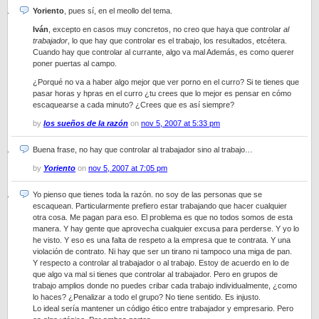
Yoriento
, pues sí, en el meollo del tema.
Iván
, excepto en casos muy concretos, no creo que haya que controlar
al
trabajador
, lo que hay que controlar es el trabajo, los resultados, etcétera.
Cuando hay que controlar al currante, algo va mal Además, es como querer
poner puertas al campo.
¿Porqué no va a haber algo mejor que ver porno en el curro? Si te tienes que
pasar horas y hpras en el curro ¿tu crees que lo mejor es pensar en cómo
escaquearse a cada minuto? ¿Crees que es así siempre?
by
los sueños de la razón
on
nov 5, 2007 at 5:33 pm
Buena frase, no hay que controlar al trabajador sino al trabajo…
by
Yoriento
on
nov 5, 2007 at 7:05 pm
Yo pienso que tienes toda la razón. no soy de las personas que se
escaquean. Particularmente prefiero estar trabajando que hacer cualquier
otra cosa. Me pagan para eso. El problema es que no todos somos de esta
manera. Y hay gente que aprovecha cualquier excusa para perderse. Y yo lo
he visto. Y eso es una falta de respeto a la empresa que te contrata. Y una
violación de contrato. Ni hay que ser un tirano ni tampoco una miga de pan.
Y respecto a controlar al trabajador o al trabajo. Estoy de acuerdo en lo de
que algo va mal si tienes que controlar al trabajador. Pero en grupos de
trabajo amplios donde no puedes cribar cada trabajo individualmente, ¿como
lo haces? ¿Penalizar a todo el grupo? No tiene sentido. Es injusto.
Lo ideal sería mantener un código ético entre trabajador y empresario. Pero