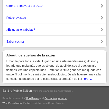
Girona, primavera del 2010
Potachovizado
¿Estudias o trabajas?
Saber cocinar
About los sueños de la razón
Urbanita para toda la vida, fugado en una isla mediterránea; filósofo y
letrado que mola más que psicólogo, de apellido, social que, en mis
tiempos, era una especialidad. Entre tanto título genérico me quedé con
un perfil polimórfico y más bien metodológico. Desde la enseñanza a la
consultoría, pasando por la estadística, la creación de [...]
more →
Exit the Mobile Edition
.
(view the standard browser version)
Proudly powered by
WordPress
and
Carrington
.
Acceder
WordPress Mobile Edition
available from Crowd Favorite.