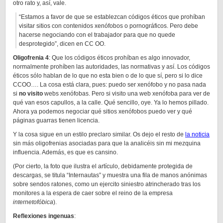
otro rato y, así, vale.
“Estamos a favor de que se establezcan códigos éticos que prohíban
visitar sitios con contenidos xenófobos o pornográficos. Pero debe
hacerse negociando con el trabajador para que no quede
desprotegido”, dicen en CC OO.
Oligofrenia 4
: Que los códigos éticos prohíban es algo innovador,
normalmente prohíben las autoridades, las normativas y así. Los códigos
éticos sólo hablan de lo que no esta bien o de lo que sí, pero si lo dice
CCOO…. La cosa está clara, pues: puedo ser xenófobo y no pasa nada
si
no visito
webs xenófobas. Pero si visito una web xenófoba para ver de
qué van esos capullos, a la calle. Qué sencillo, oye. Ya lo hemos pillado.
Ahora ya podemos negociar qué sitios xenófobos puedo ver y qué
páginas guarras tienen licencia.
Y la cosa sigue en un estilo preclaro similar. Os dejo el resto de
la noticia
sin más oligofrenias asociadas para que la analicéis sin mi mezquina
influencia. Además, es que es cansino.
(Por cierto, la foto que ilustra el artículo, debidamente protegida de
descargas, se titula “Internautas” y muestra una fila de manos anónimas
sobre sendos ratones, como un ejercito siniestro atrincherado tras los
monitores a la espera de caer sobre el reino de la empresa
internetofóbica
).
Reflexiones ingenuas
: