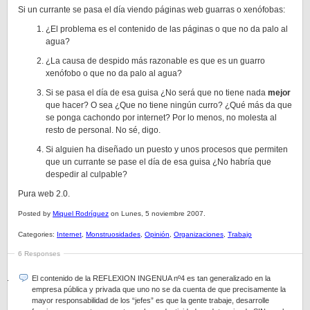
Si un currante se pasa el día viendo páginas web guarras o xenófobas:
¿El problema es el contenido de las páginas o que no da palo al
agua?
¿La causa de despido más razonable es que es un guarro
xenófobo o que no da palo al agua?
Si se pasa el día de esa guisa ¿No será que no tiene nada
mejor
que hacer? O sea ¿Que no tiene ningún curro? ¿Qué más da que
se ponga cachondo por internet? Por lo menos, no molesta al
resto de personal. No sé, digo.
Si alguien ha diseñado un puesto y unos procesos que permiten
que un currante se pase el día de esa guisa ¿No habría que
despedir al culpable?
Pura web 2.0.
Posted by
Miquel Rodríguez
on Lunes, 5 noviembre 2007.
Categories:
Internet
,
Monstruosidades
,
Opinión
,
Organizaciones
,
Trabajo
6 Responses
El contenido de la REFLEXION INGENUA nº4 es tan generalizado en la
empresa pública y privada que uno no se da cuenta de que precisamente la
mayor responsabilidad de los “jefes” es que la gente trabaje, desarrolle