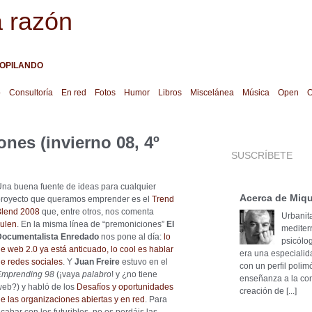
a razón
OPILANDO
o
Consultoría
En red
Fotos
Humor
Libros
Miscelánea
Música
Open
O
nes (invierno 08, 4º
SUSCRÍBETE
na buena fuente de ideas para cualquier
Acerca de Miqu
proyecto que queramos emprender es el
Trend
Blend 2008
que, entre otros, nos comenta
Urbanita
ulen
. En la misma línea de “premoniciones”
El
mediter
Documentalista Enredado
nos pone al día:
lo
psicólog
e web 2.0 ya está anticuado, lo cool es hablar
era una especialid
e redes sociales
. Y
Juan Freire
estuvo en el
con un perfil poli
Emprending 98
(¡vaya
palabro
! y ¿no tiene
enseñanza a la cons
eb?) y habló de los
Desafíos y oportunidades
creación de [...]
e las organizaciones abiertas y en red
. Para