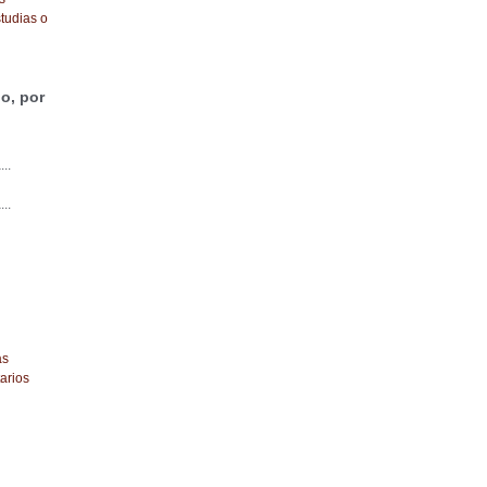
tudias o
o, por
...
...
as
arios