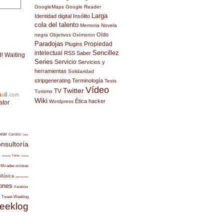
GoogleMaps
Google Reader
Larga
Identidad digital
Insólito
cola del talento
Memoria
Novela
Oído
negra
Objetivos
Oxímoron
Paradojas
Propiedad
Plugins
Sencillez
intelectual
RSS
Saber
d! Waiting
Series
Servicio
Servicios y
herramientas
Solidaridad
stripgenerating
Terminología
Tests
Vídeo
Twitter
TV
Turismo
Wiki
Ética hacker
Wordpress
ator
uear
Cambio
Citas
nsultoría
s
Fotos
Formación
Historias
Miradas ociosas
Música
Open Business
ones
Palabras
Tweet-Weeklog
eeklog