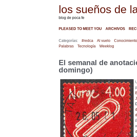
los sueños de l
blog de poca fe
PLEASED TO MEET YOU
ARCHIVOS
REC
Categorías:
#redca
Al vuelo
Conocimient
Palabras
Tecnología
Weeklog
El semanal de anotacio
domingo)
U
J
d
d
w
d