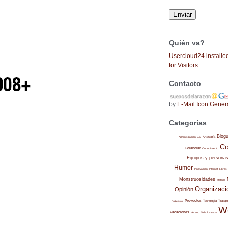
Quién va?
Usercloud24 installe
for Visitors
Contacto
by
E-Mail Icon Gener
Categorías
Blog
Administración
Artesanía
Arte
Co
Colaborar
Conocimiento
Equipos y persona
Humor
Internet
Libros
Innovación
Monstruosidades
Método
Organizaci
Opinión
Proyectos
Trabajo
Tecnología
Productividad
W
Vacaciones
Verano
Vida ilustrada