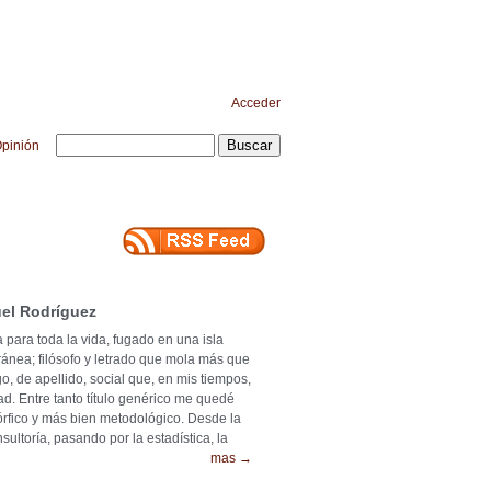
Acceder
pinión
el Rodríguez
 para toda la vida, fugado en una isla
ránea; filósofo y letrado que mola más que
o, de apellido, social que, en mis tiempos,
ad. Entre tanto título genérico me quedé
mórfico y más bien metodológico. Desde la
ultoría, pasando por la estadística, la
mas →