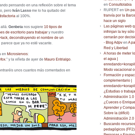
en
Consultolabia
 ando pensando en una reflexión sobre el tema
RUPERT en
Un pa
ro, pero
Iván Lasso
me lo ha quitado del
tranvía por la Barc
isfactoria
al 100%.
hace un siglo
Las páginas web 
allá.
Genbeta
nos sugiere
10 tipos de
infrinjan la ley sólo
s de escritorio para trabajar
y nuestro
cerrarán por decisi
ack, deconstruyendo el nombre de un
- Blog Adpv
en
A pa
e parece que ya no esté vacante.
Red y Libertad
A horas de meter l
a en
Microsiervos
:
el agua |
efox
.” y la viñeta de ayer de
Mauro Entrialgo
.
enredando+korapil
Modo vacacional o
contraréis unos cuantos más comentados en
Formación y espac
complementario |
enredando+korapil
¿Estudias o trabaj
Administración 1.0 
¿Cueces o Enrique
Aprender y Compar
Sobre la (difícil)
Administración 2.0
Buscando recurso
pedagógicos (FF2) 
Personas y Equipo