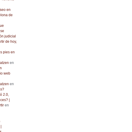
seo en
elona de
que
 se
ón judicial
rtir de hoy,
os pies en
atzen
en
n
io web
atzen
en
as?
ó 2.0,
ces? |
tir
en
s
|
s