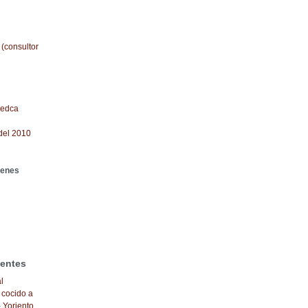
 (consultor
redca
del 2010
genes
ientes
l
 cocido a
- Yoriento