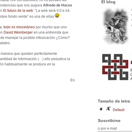
cabar con los futuribles, no os perdáis las
El blog
tendencias que nos augura
Alfredo de Hoces
en
El futuro de la web
: “La web será 4.0 e irá
obre fondo verde” es una de ellas
.
sa,
todo es misceláneo
por mucho que uno
ien
David Weinberger
en una entrevista que
 de manejar la posible infoxicación ¿Cómo?
adatos.
 de manera que queden perfectamente
ntidad de información (…) ello perjudica la
ión habitualmente se produce en la
En
Tamaño de letra
Default
Suscribirse
o por e-mail