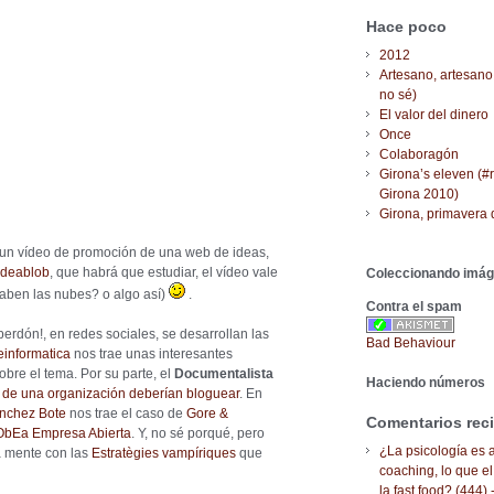
Hace poco
2012
Artesano, artesano
no sé)
El valor del dinero
Once
Colaboragón
Girona’s eleven (#
Girona 2010)
Girona, primavera 
 un vídeo de promoción de una web de ideas,
ideablob
, que habrá que estudiar, el vídeo vale
Coleccionando imá
saben las nubes? o algo así)
.
Contra el spam
 perdón!, en redes sociales, se desarrollan las
Bad Behaviour
einformatica
nos trae unas interesantes
obre el tema. Por su parte, el
Documentalista
Haciendo números
s de una organización deberían bloguear
. En
nchez Bote
nos trae el caso de
Gore &
Comentarios rec
ObEa Empresa Abierta
. Y, no sé porqué, pero
¿La psicología es a
la mente con las
Estratègies vampíriques
que
coaching, lo que el
la fast food? (444) 