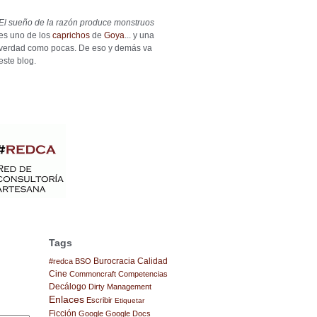
El sueño de la razón produce monstruos
es uno de los
caprichos
de
Goya
... y una
verdad como pocas. De eso y demás va
este blog.
Tags
Burocracia
Calidad
#redca
BSO
Cine
Commoncraft
Competencias
Decálogo
Dirty Management
Enlaces
Escribir
Etiquetar
Ficción
Google
Google Docs