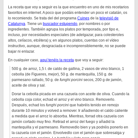
La receta que voy a seguir es la que encuentro en uno de mis recetarios
favoritos en internet. A poco que podáis entender un poco el catalán, os
lo recomiendo. Se trata del del programa
Cuines
de la
televisió de
Catalunya
. Tiene un
buscador estupendo
, por nombres o por
ingredientes. También agrupa los platos por temporada, por tipo e,
incluso, por necesidades especiales (de adelgazar, para colesteroles
altos, celíacos, etcétera) y, en algunos platos, cuentas con el vídeo
instructivo, aunque, desgraciada e incomprensiblemente, no se puede
bajar ni enlazar.
En cualquier caso,
aquí tenéis la receta
que voy a seguir:
500 g. de arroz, 1,5 l. de caldo de gallina, 2 vasos de vino blanco, 1
cebolla (de Figueres, mejor), 50 g. de mantequilla, 150 g. de
parmesano rallado, 50 g. de
funghi porcini
secos, 200 g de jamón,
aceite de oliva y sal.
Dorar la cebolla picada en una cazuela con aceite de oliva. Cuando la
cebolla coja color, echad el arroz y el vino blanco. Removerlo.
Después, echad los
funghi porcini
que habréis tenido en remojo
durante 10 minutos y volved a remover. Ir añadiendo el caldo caliente
a medida que el arroz lo absorba. Mientras, forrad otra cazuela con
jamón cortado muy fino. Retirad el arroz del fuego y añadid la
mantequilla y el parmesano. Removedlo bien y ya podréis ponerlo en
la cazuela con el jamón. Envolvedlo con el jamón que sobresalga y