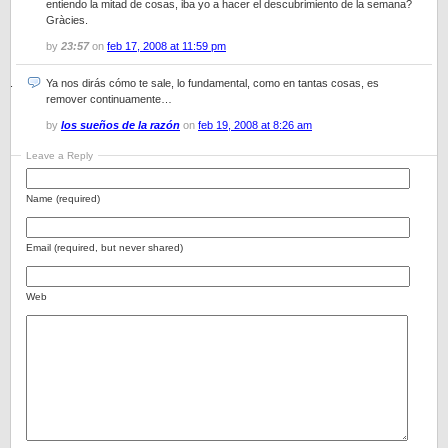
entiendo la mitad de cosas, iba yo a hacer el descubrimiento de la semana?
Gràcies.
by
23:57
on
feb 17, 2008 at 11:59 pm
Ya nos dirás cómo te sale, lo fundamental, como en tantas cosas, es
remover continuamente…
by
los sueños de la razón
on
feb 19, 2008 at 8:26 am
Leave a Reply
Name (required)
Email (required, but never shared)
Web