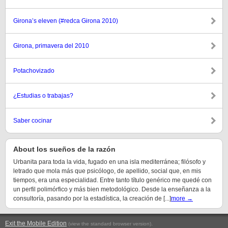
Girona’s eleven (#redca Girona 2010)
Girona, primavera del 2010
Potachovizado
¿Estudias o trabajas?
Saber cocinar
About los sueños de la razón
Urbanita para toda la vida, fugado en una isla mediterránea; filósofo y
letrado que mola más que psicólogo, de apellido, social que, en mis
tiempos, era una especialidad. Entre tanto título genérico me quedé con
un perfil polimórfico y más bien metodológico. Desde la enseñanza a la
consultoría, pasando por la estadística, la creación de [...]
more →
Exit the Mobile Edition
.
(view the standard browser version)