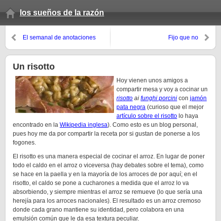
los sueños de la razón
El semanal de anotaciones
Fijo que no
(invierno 08, 7º domingo)
Un risotto
Hoy vienen unos amigos a
compartir mesa y voy a cocinar un
risotto
ai
funghi porcini
con
jamón
pata negra
(curioso que el mejor
artículo sobre el risotto
lo haya
encontrado en la
Wikipedia inglesa
). Como esto es un blog personal,
pues hoy me da por compartir la receta por si gustan de ponerse a los
fogones.
El risotto es una manera especial de cocinar el arroz. En lugar de poner
todo el caldo en el arroz o viceversa (hay debates sobre el tema), como
se hace en la paella y en la mayoría de los arroces de por aquí; en el
risotto, el caldo se pone a cucharones a medida que el arroz lo va
absorbiendo, y siempre mientras el arroz se remueve (lo que sería una
herejía para los arroces nacionales). El resultado es un arroz cremoso
donde cada grano mantiene su identidad, pero colabora en una
emulsión común que le da esa textura peculiar.