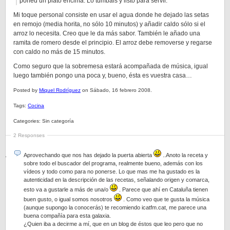
poned un plato encima. Lo tumbáis y listo para servir.
Mi toque personal consiste en usar el agua donde he dejado las setas
en remojo (media horita, no sólo 10 minutos) y añadir caldo sólo si el
arroz lo necesita. Creo que le da más sabor. También le añado una
ramita de romero desde el principio. El arroz debe removerse y regarse
con caldo no más de 15 minutos.
Como seguro que la sobremesa estará acompañada de música, igual
luego también pongo una poca y, bueno, ésta es vuestra casa…
Posted by
Miquel Rodríguez
on Sábado, 16 febrero 2008.
Tags:
Cocina
Categories: Sin categoría
2 Responses
Aprovechando que nos has dejado la puerta abierta
..Anoto la receta y
sobre todo el buscador del programa, realmente bueno, además con los
vídeos y todo como para no ponerse. Lo que mas me ha gustado es la
autenticidad en la descripción de las recetas, señalando origen y comarca,
esto va a gustarle a más de una/o
. Parece que ahí en Cataluña tienen
buen gusto, o igual somos nosotros
. Como veo que te gusta la música
(aunque supongo la conocerás) te recomiendo icatfm.cat, me parece una
buena compañía para esta galaxia.
¿Quien iba a decirme a mí, que en un blog de éstos que leo pero que no