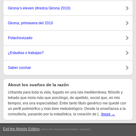
Girona’s eleven (#redca Girona 2010)
Girona, primavera del 2010
Potachovizado
¿Estudias o trabajas?
Saber cocinar
About los sueños de la razón
Urbanita para toda la vida, fugado en una isla mediterránea; filósofo y
letrado que mola más que psicólogo, de apellido, social que, en mis
tiempos, era una especialidad. Entre tanto título genérico me quedé con
un perfil polimórfico y más bien metodológico. Desde la enseñanza a la
consultoría, pasando por la estadística, la creación de [...]
more →
Exit the Mobile Edition
.
(view the standard browser version)