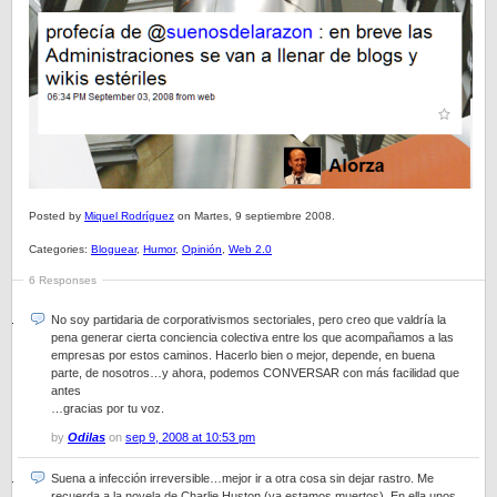
Posted by
Miquel Rodríguez
on Martes, 9 septiembre 2008.
Categories:
Bloguear
,
Humor
,
Opinión
,
Web 2.0
6 Responses
No soy partidaria de corporativismos sectoriales, pero creo que valdría la
pena generar cierta conciencia colectiva entre los que acompañamos a las
empresas por estos caminos. Hacerlo bien o mejor, depende, en buena
parte, de nosotros…y ahora, podemos CONVERSAR con más facilidad que
antes
…gracias por tu voz.
by
Odilas
on
sep 9, 2008 at 10:53 pm
Suena a infección irreversible…mejor ir a otra cosa sin dejar rastro. Me
recuerda a la novela de Charlie Huston (ya estamos muertos). En ella unos