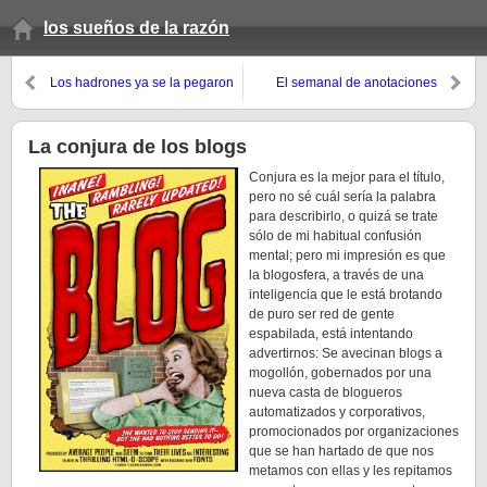
los sueños de la razón
Los hadrones ya se la pegaron
El semanal de anotaciones
(verano 2008, 12º domingo)
La conjura de los blogs
Conjura es la mejor para el título,
pero no sé cuál sería la palabra
para describirlo, o quizá se trate
sólo de mi habitual confusión
mental; pero mi impresión es que
la blogosfera, a través de una
inteligencia que le está brotando
de puro ser red de gente
espabilada, está intentando
advertirnos: Se avecinan blogs a
mogollón, gobernados por una
nueva casta de blogueros
automatizados y corporativos,
promocionados por organizaciones
que se han hartado de que nos
metamos con ellas y les repitamos