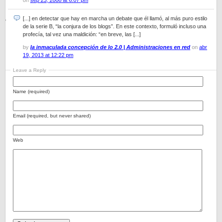
on
sep 23, 2008 at 6:07 pm
[...] en detectar que hay en marcha un debate que él llamó, al más puro estilo
de la serie B, “la conjura de los blogs”. En este contexto, formuló incluso una
profecía, tal vez una maldición: “en breve, las [...]
by
la inmaculada concepción de lo 2.0 | Administraciones en red
on
abr
19, 2013 at 12:22 pm
Leave a Reply
Name (required)
Email (required, but never shared)
Web