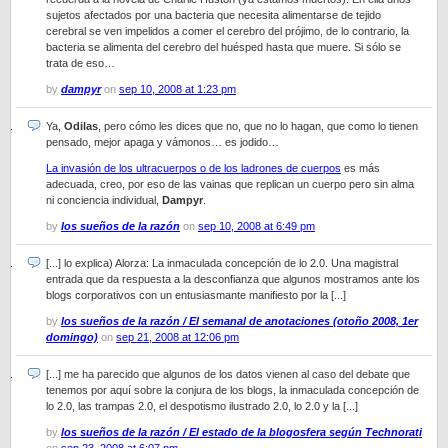
sujetos afectados por una bacteria que necesita alimentarse de tejido
cerebral se ven impelidos a comer el cerebro del prójimo, de lo contrario, la
bacteria se alimenta del cerebro del huésped hasta que muere. Si sólo se
trata de eso…
by
dampyr
on
sep 10, 2008 at 1:23 pm
Ya,
Odilas
, pero cómo les dices que no, que no lo hagan, que como lo tienen
pensado, mejor apaga y vámonos… es jodido…
La invasión de los ultracuerpos o de los ladrones de cuerpos
es más
adecuada, creo, por eso de las vainas que replican un cuerpo pero sin alma
ni conciencia individual,
Dampyr
.
by
los sueños de la razón
on
sep 10, 2008 at 6:49 pm
[...] lo explica) Alorza: La inmaculada concepción de lo 2.0. Una magistral
entrada que da respuesta a la desconfianza que algunos mostramos ante los
blogs corporativos con un entusiasmante manifiesto por la [...]
by
los sueños de la razón / El semanal de anotaciones (otoño 2008, 1er
domingo)
on
sep 21, 2008 at 12:06 pm
[...] me ha parecido que algunos de los datos vienen al caso del debate que
tenemos por aquí sobre la conjura de los blogs, la inmaculada concepción de
lo 2.0, las trampas 2.0, el despotismo ilustrado 2.0, lo 2.0 y la [...]
by
los sueños de la razón / El estado de la blogosfera según Technorati