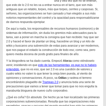
una y otra vez que no se enteran,
que esto de lo 2.0 no les va a entrar nunca en el tarro, que son más
antiguas que un retablo, torpes, más que torpes, cerriles y casposas. Si,
señores, las organizaciones se han cansado y han elegido a sus más
notorios representantes del control y la opacidad para responsabilizarse
de darnos respuesta ejemplar.
De aquí a nada, los responsables de recursos humanos (oximoron) y de
sistemas de información, sin duda los gremios más adecuados para la
tarea, van a poner en marcha la consigna que han recibido: hay que ser
2.0 y haced el favor de plantar un blog, hacedme un blog y un kilo de
wikis y buscaros una subvención de estas para avanzar y ser modernos,
que nos pague el estado la construcción de todo eso; como sea, pero
quiero media docena de posts gratis para finales de año.
Y la blogosfera se ha dado cuenta. Empezó
Alorza
como viéndoselo
venir, insistiendo en que
esto de las herramientas, es que no lo habeis
entendido
, que no es eso, que ser 2.0 es una cuestión de valores y
cuatro wikis no valen lo que tener la oreja bien puesta, al viento de
opiniones y conversaciones. Al poco, va
Odilas
y rastrea el terreno
encontrándolo plagadito de
Trampas 2.0
y anuncia toda una serie de
precauciones que vamos a tener que tomar para que no nos engulla la
marabunta bloguera de nuevo cuño corporativo.
¿Qué es coña? En absoluto. De hecho ya se han localizado las primeras
corporaciones subvencionadas. Resulta que las organizaciones más
secretistas, opacas y oscuras del mundo mundial han sido las primeras