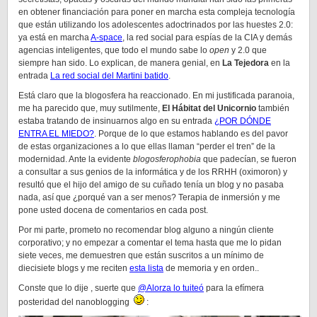
en obtener financiación para poner en marcha esta compleja tecnología
que están utilizando los adolescentes adoctrinados por las huestes 2.0:
ya está en marcha
A-space
, la red social para espías de la CIA y demás
agencias inteligentes, que todo el mundo sabe lo
open
y 2.0 que
siempre han sido. Lo explican, de manera genial, en
La Tejedora
en la
entrada
La red social del Martini batido
.
Está claro que la blogosfera ha reaccionado. En mi justificada paranoia,
me ha parecido que, muy sutilmente,
El Hábitat del Unicornio
también
estaba tratando de insinuarnos algo en su entrada
¿POR DÓNDE
ENTRA EL MIEDO?
. Porque de lo que estamos hablando es del pavor
de estas organizaciones a lo que ellas llaman “perder el tren” de la
modernidad. Ante la evidente
blogosferophobia
que padecían, se fueron
a consultar a sus genios de la informática y de los RRHH (oximoron) y
resultó que el hijo del amigo de su cuñado tenía un blog y no pasaba
nada, así que ¿porqué van a ser menos? Terapia de inmersión y me
pone usted docena de comentarios en cada post.
Por mi parte, prometo no recomendar blog alguno a ningún cliente
corporativo; y no empezar a comentar el tema hasta que me lo pidan
siete veces, me demuestren que están suscritos a un mínimo de
diecisiete blogs y me reciten
esta lista
de memoria y en orden..
Conste que lo dije , suerte que
@Alorza lo tuiteó
para la efímera
posteridad del nanoblogging
: