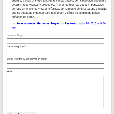
energía, a esas grandes Empresas sin las cuales, sería imposible acceder a
determinados clientes y proyectos. Proyectos muchas veces impensables
por sus dimensiones y características, por la mente de un artesano consultor
que no acaba de entender para qué sirven y cómo se gestionan, tantos
puñados de euros. [...]
by
I have a dream | Personas Proyectos Pasiones
on
jun 18, 2012 at 8:46
am
Leave a Reply
Name (required)
Email (required, but never shared)
Web