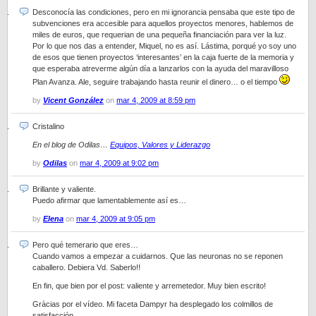
Desconocía las condiciones, pero en mi ignorancia pensaba que este tipo de
subvenciones era accesible para aquellos proyectos menores, hablemos de
miles de euros, que requerian de una pequeña financiación para ver la luz.
Por lo que nos das a entender, Miquel, no es así. Lástima, porqué yo soy uno
de esos que tienen proyectos ‘interesantes’ en la caja fuerte de la memoria y
que esperaba atreverme algún día a lanzarlos con la ayuda del maravilloso
Plan Avanza. Ale, seguire trabajando hasta reunir el dinero… o el tiempo
by
Vicent González
on
mar 4, 2009 at 8:59 pm
Cristalino
En el blog de Odilas…
Equipos, Valores y Liderazgo
by
Odilas
on
mar 4, 2009 at 9:02 pm
Brillante y valiente.
Puedo afirmar que lamentablemente así es…
by
Elena
on
mar 4, 2009 at 9:05 pm
Pero qué temerario que eres…
Cuando vamos a empezar a cuidarnos. Que las neuronas no se reponen
caballero. Debiera Vd. Saberlo!!
En fin, que bien por el post: valiente y arremetedor. Muy bien escrito!
Gràcias por el vídeo. Mi faceta Dampyr ha desplegado los colmillos de
satisfacción..