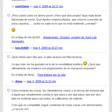
by
cumClavis
on
mar 4, 2009 at 10:17 pm
¡Pero usted como se atreve joven! ¡Pero qué descarado! Vaya mala leche
barnizada de ironía. Qué dardos emponzoñados, que chorros a presión de
sosa cáustica, … usted no sabe en lo que se está metiendo ¿verdad?
En el blog de luis.tic616…
Anotaciones. Octubre, octubre de José Luis
Sampedro
by
luis.tic616
on
mar 4, 2009 at 10:27 pm
¡Qué miedo das! Veo que, tu plan avanza sin Plan Avanza…
Lo que más me ha gustado es lo de la sensibilidad estética
¿Será que
ultimamente me tropiezo con pogüerpoints de un mal gusto exquisito?
En el blog de Anna…
Fent tintines per la vida
by
Anna
on
mar 4, 2009 at 11:21 pm
Cómo estarán las cosas, los clientelismos varios y la inercia del sistema que
a aquél que simplemente cuenta lo que pasa y por qué pasa, que por otro
lado es evidente para casi todos, le calificamos de valiente.
Creo que es compatible seguir comiendo de estas cosas con denunciarlas,
¿o tal vez no?