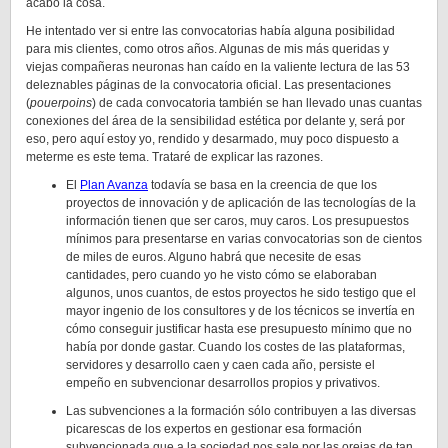
acabó la cosa.
He intentado ver si entre las convocatorias había alguna posibilidad
para mis clientes, como otros años. Algunas de mis más queridas y
viejas compañeras neuronas han caído en la valiente lectura de las 53
deleznables páginas de la convocatoria oficial. Las presentaciones
(
pouerpoins
) de cada convocatoria también se han llevado unas cuantas
conexiones del área de la sensibilidad estética por delante y, será por
eso, pero aquí estoy yo, rendido y desarmado, muy poco dispuesto a
meterme es este tema. Trataré de explicar las razones.
El
Plan Avanza
todavía se basa en la creencia de que los
proyectos de innovación y de aplicación de las tecnologías de la
información tienen que ser caros, muy caros. Los presupuestos
mínimos para presentarse en varias convocatorias son de cientos
de miles de euros. Alguno habrá que necesite de esas
cantidades, pero cuando yo he visto cómo se elaboraban
algunos, unos cuantos, de estos proyectos he sido testigo que el
mayor ingenio de los consultores y de los técnicos se invertía en
cómo conseguir justificar hasta ese presupuesto mínimo que no
había por donde gastar. Cuando los costes de las plataformas,
servidores y desarrollo caen y caen cada año, persiste el
empeño en subvencionar desarrollos propios y privativos.
Las subvenciones a la formación sólo contribuyen a las diversas
picarescas de los expertos en gestionar esa formación
subvencionada que a la sociedad nos sale por las orejas de tan