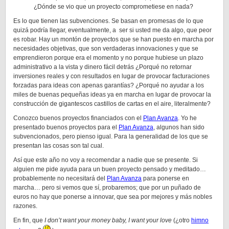
¿Dónde se vio que un proyecto comprometiese en nada?
Es lo que tienen las subvenciones. Se basan en promesas de lo que
quizá podría llegar, eventualmente, a ser si usted me da algo, que peor
es robar. Hay un montón de proyectos que se han puesto en marcha por
necesidades objetivas, que son verdaderas innovaciones y que se
emprendieron porque era el momento y no porque hubiese un plazo
administrativo a la vista y dinero fácil detrás ¿Porqué no retornar
inversiones reales y con resultados en lugar de provocar facturaciones
forzadas para ideas con apenas garantías? ¿Porqué no ayudar a los
miles de buenas pequeñas ideas ya en marcha en lugar de provocar la
construcción de gigantescos castillos de cartas en el aire, literalmente?
Conozco buenos proyectos financiados con el
Plan Avanza
. Yo he
presentado buenos proyectos para el
Plan Avanza
, algunos han sido
subvencionados, pero pienso igual. Para la generalidad de los que se
presentan las cosas son tal cual.
Así que este año no voy a recomendar a nadie que se presente. Si
alguien me pide ayuda para un buen proyecto pensado y meditado…
probablemente no necesitará del
Plan Avanza
para ponerse en
marcha… pero si vemos que sí, probaremos; que por un puñado de
euros no hay que ponerse a innovar, que sea por mejores y más nobles
razones.
En fin, que
I don’t want your money baby, I want your love
(¿otro
himno