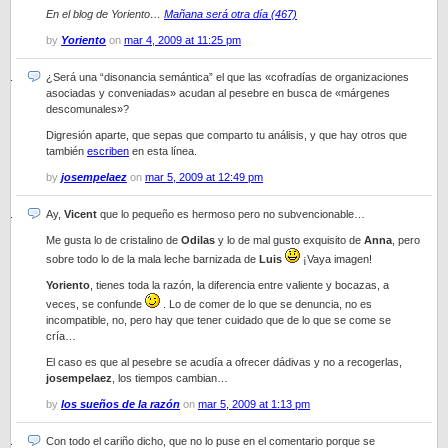
En el blog de Yoriento…
Mañana será otra día (467)
by
Yoriento
on
mar 4, 2009 at 11:25 pm
¿Será una “disonancia semántica” el que las «cofradías de organizaciones
asociadas y conveniadas» acudan al pesebre en busca de «márgenes
descomunales»?
Digresión aparte, que sepas que comparto tu análisis, y que hay otros que
también
escriben
en esta línea.
by
josempelaez
on
mar 5, 2009 at 12:49 pm
Ay,
Vicent
que lo pequeño es hermoso pero no subvencionable…
Me gusta lo de cristalino de
Odilas
y lo de mal gusto exquisito de
Anna
, pero
sobre todo lo de la mala leche barnizada de
Luis
¡Vaya imagen!
Yoriento
, tienes toda la razón, la diferencia entre valiente y bocazas, a
veces, se confunde
. Lo de comer de lo que se denuncia, no es
incompatible, no, pero hay que tener cuidado que de lo que se come se
cría…
El caso es que al pesebre se acudía a ofrecer dádivas y no a recogerlas,
josempelaez
, los tiempos cambian…
by
los sueños de la razón
on
mar 5, 2009 at 1:13 pm
Con todo el cariño dicho, que no lo puse en el comentario porque se