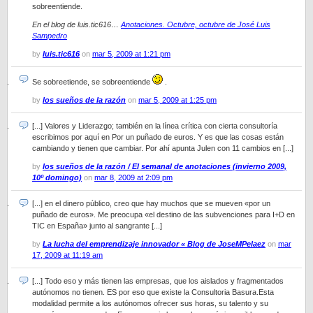
sobreentiende.
En el blog de luis.tic616…
Anotaciones. Octubre, octubre de José Luis
Sampedro
by
luis.tic616
on
mar 5, 2009 at 1:21 pm
Se sobreetiende, se sobreentiende
.
by
los sueños de la razón
on
mar 5, 2009 at 1:25 pm
[...] Valores y Liderazgo; también en la línea crítica con cierta consultoría
escribimos por aquí en Por un puñado de euros. Y es que las cosas están
cambiando y tienen que cambiar. Por ahí apunta Julen con 11 cambios en [...]
by
los sueños de la razón / El semanal de anotaciones (invierno 2009,
10º domingo)
on
mar 8, 2009 at 2:09 pm
[...] en el dinero público, creo que hay muchos que se mueven «por un
puñado de euros». Me preocupa «el destino de las subvenciones para I+D en
TIC en España» junto al sangrante [...]
by
La lucha del emprendizaje innovador « Blog de JoseMPelaez
on
mar
17, 2009 at 11:19 am
[...] Todo eso y más tienen las empresas, que los aislados y fragmentados
autónomos no tienen. ES por eso que existe la Consultoria Basura.Esta
modalidad permite a los autónomos ofrecer sus horas, su talento y su