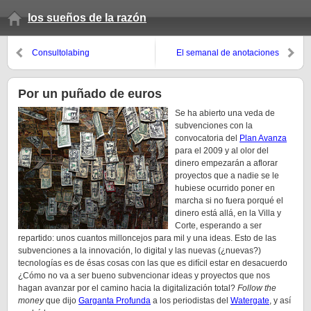
los sueños de la razón
Consultolabing
El semanal de anotaciones
(invierno 2009, 9º domingo)
Por un puñado de euros
Se ha abierto una veda de
subvenciones con la
convocatoria del
Plan Avanza
para el 2009 y al olor del
dinero empezarán a aflorar
proyectos que a nadie se le
hubiese ocurrido poner en
marcha si no fuera porqué el
dinero está allá, en la Villa y
Corte, esperando a ser
repartido: unos cuantos milloncejos para mil y una ideas. Esto de las
subvenciones a la innovación, lo digital y las nuevas (¿nuevas?)
tecnologías es de ésas cosas con las que es difícil estar en desacuerdo
¿Cómo no va a ser bueno subvencionar ideas y proyectos que nos
hagan avanzar por el camino hacia la digitalización total?
Follow the
money
que dijo
Garganta Profunda
a los periodistas del
Watergate
, y así