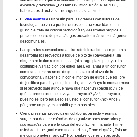
excesiva y reiterativa ¿Los temas? Introducción a las NTIC,
habilidades directivas… no sigo que es cansino.
El
Plan Avanza
es un festín para las grandes consultoras de
tecnología que van a por los euros con una voracidad de mal
gusto. Se trata de colocar tecnologías y desarrollos propios a
precios del coste de pica-códigos precarios más unos márgenes
descomunales.
Las grandes subvencionadas, las administraciones, se ponen a
desarrollar los proyectos a toque de pito de convocatoria, sin
ninguna reflexión a medio plazo (ni a largo plazo pido ya). La
costumbre, ya tradición por estos lares, es llamar a un consultor
como una semana antes de que se acabe el plazo de la
convocatoria y hacerle tilín con el montón de euros que es libre
de justificar para él y que, sin duda, se llevará (ya lo montaremos)
si el proyecto sale aunque haya que hacer un concurso ¿Y de
qué quieren ustedes que vaya el proyecto? ¡Ah!, el proyecto,
pues no sé, pero para eso es usted el consultor ¿no? Ande y
póngame un proyecto rapidito y con posibles.
Como presentar proyectos en colaboración mola y puntúa,
surgen por doquier cofradías de organizaciones asociadas y
conveniadas
para ir a la caza del euro fácil en manada. Firme
usted aquí que igual caen unos eurillos ¿Firmo el qué? ¿Esto no
me comprometerá, verdad? No, hombre, que es un proyecto