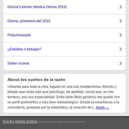
Girona’s eleven (#redca Girona 2010)
Girona, primavera del 2010
Potachovizado
¿Estudias o trabajas?
Saber cocinar
About los sueños de la razón
Urbanita para toda la vida, fugado en una isla mediterránea; filósofo y
letrado que mola más que psicólogo, de apellido, social que, en mis
tiempos, era una especialidad. Entre tanto título genérico me quedé con
un perfil polimórfico y más bien metodológico. Desde la enseñanza a la
consultoría, pasando por la estadística, la creación de [...]
more →
Exit the Mobile Edition
.
(view the standard browser version)