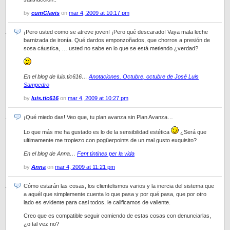
by
cumClavis
on
mar 4, 2009 at 10:17 pm
¡Pero usted como se atreve joven! ¡Pero qué descarado! Vaya mala leche
barnizada de ironía. Qué dardos emponzoñados, que chorros a presión de
sosa cáustica, … usted no sabe en lo que se está metiendo ¿verdad?
En el blog de luis.tic616…
Anotaciones. Octubre, octubre de José Luis
Sampedro
by
luis.tic616
on
mar 4, 2009 at 10:27 pm
¡Qué miedo das! Veo que, tu plan avanza sin Plan Avanza…
Lo que más me ha gustado es lo de la sensibilidad estética
¿Será que
ultimamente me tropiezo con pogüerpoints de un mal gusto exquisito?
En el blog de Anna…
Fent tintines per la vida
by
Anna
on
mar 4, 2009 at 11:21 pm
Cómo estarán las cosas, los clientelismos varios y la inercia del sistema que
a aquél que simplemente cuenta lo que pasa y por qué pasa, que por otro
lado es evidente para casi todos, le calificamos de valiente.
Creo que es compatible seguir comiendo de estas cosas con denunciarlas,
¿o tal vez no?