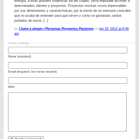
energía, a esas grandes Empresas sin las cuales, sería imposible acceder a
determinados clientes y proyectos. Proyectos muchas veces impensables
por sus dimensiones y características, por la mente de un artesano consultor
que no acaba de entender para qué sirven y cómo se gestionan, tantos
puñados de euros. [...]
by
I have a dream | Personas Proyectos Pasiones
on
jun 18, 2012 at 8:46
am
Leave a Reply
Name (required)
Email (required, but never shared)
Web