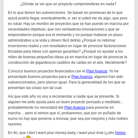
¿Dónde se vio que un proyecto comprometiese en nada?
Es lo que tienen las subvenciones. Se basan en promesas de lo que
quizá podría llegar, eventualmente, a ser si usted me da algo, que peor
es robar. Hay un montón de proyectos que se han puesto en marcha por
necesidades objetivas, que son verdaderas innovaciones y que se
emprendieron porque era el momento y no porque hubiese un plazo
administrativo a la vista y dinero fácil detrás ¿Porqué no retornar
inversiones reales y con resultados en lugar de provocar facturaciones
forzadas para ideas con apenas garantías? ¿Porqué no ayudar a los
miles de buenas pequeñas ideas ya en marcha en lugar de provocar la
construcción de gigantescos castillos de cartas en el aire, literalmente?
Conozco buenos proyectos financiados con el
Plan Avanza
. Yo he
presentado buenos proyectos para el
Plan Avanza
, algunos han sido
subvencionados, pero pienso igual. Para la generalidad de los que se
presentan las cosas son tal cual.
Así que este año no voy a recomendar a nadie que se presente. Si
alguien me pide ayuda para un buen proyecto pensado y meditado…
probablemente no necesitará del
Plan Avanza
para ponerse en
marcha… pero si vemos que sí, probaremos; que por un puñado de
euros no hay que ponerse a innovar, que sea por mejores y más nobles
razones.
En fin, que
I don’t want your money baby, I want your love
(¿otro
himno