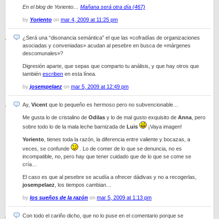
En el blog de Yoriento…
Mañana será otra día (467)
by
Yoriento
on
mar 4, 2009 at 11:25 pm
¿Será una “disonancia semántica” el que las «cofradías de organizaciones
asociadas y conveniadas» acudan al pesebre en busca de «márgenes
descomunales»?
Digresión aparte, que sepas que comparto tu análisis, y que hay otros que
también
escriben
en esta línea.
by
josempelaez
on
mar 5, 2009 at 12:49 pm
Ay,
Vicent
que lo pequeño es hermoso pero no subvencionable…
Me gusta lo de cristalino de
Odilas
y lo de mal gusto exquisito de
Anna
, pero
sobre todo lo de la mala leche barnizada de
Luis
¡Vaya imagen!
Yoriento
, tienes toda la razón, la diferencia entre valiente y bocazas, a
veces, se confunde
. Lo de comer de lo que se denuncia, no es
incompatible, no, pero hay que tener cuidado que de lo que se come se
cría…
El caso es que al pesebre se acudía a ofrecer dádivas y no a recogerlas,
josempelaez
, los tiempos cambian…
by
los sueños de la razón
on
mar 5, 2009 at 1:13 pm
Con todo el cariño dicho, que no lo puse en el comentario porque se