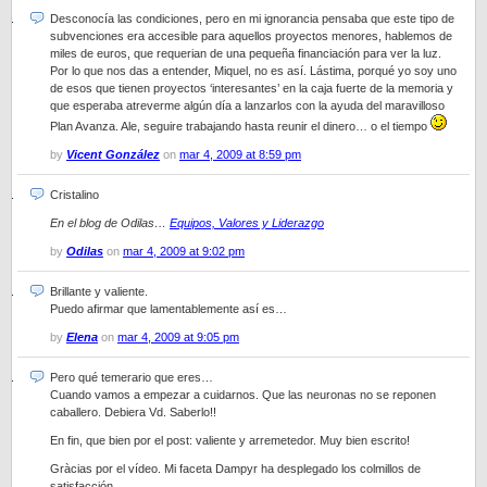
Desconocía las condiciones, pero en mi ignorancia pensaba que este tipo de
subvenciones era accesible para aquellos proyectos menores, hablemos de
miles de euros, que requerian de una pequeña financiación para ver la luz.
Por lo que nos das a entender, Miquel, no es así. Lástima, porqué yo soy uno
de esos que tienen proyectos ‘interesantes’ en la caja fuerte de la memoria y
que esperaba atreverme algún día a lanzarlos con la ayuda del maravilloso
Plan Avanza. Ale, seguire trabajando hasta reunir el dinero… o el tiempo
by
Vicent González
on
mar 4, 2009 at 8:59 pm
Cristalino
En el blog de Odilas…
Equipos, Valores y Liderazgo
by
Odilas
on
mar 4, 2009 at 9:02 pm
Brillante y valiente.
Puedo afirmar que lamentablemente así es…
by
Elena
on
mar 4, 2009 at 9:05 pm
Pero qué temerario que eres…
Cuando vamos a empezar a cuidarnos. Que las neuronas no se reponen
caballero. Debiera Vd. Saberlo!!
En fin, que bien por el post: valiente y arremetedor. Muy bien escrito!
Gràcias por el vídeo. Mi faceta Dampyr ha desplegado los colmillos de
satisfacción..