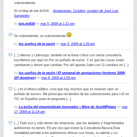
sobreentiende.
En el blog de luis.tic616…
Anotaciones. Octubre, octubre de José Luis
Sampedro
by
luis.tic616
on
mar 5, 2009 at 1:21 pm
Se sobreetiende, se sobreentiende
.
by
los sueños de la razón
on
mar 5, 2009 at 1:25 pm
[...] Valores y Liderazgo; también en la línea crítica con cierta consultoría
escribimos por aquí en Por un puñado de euros. Y es que las cosas están
cambiando y tienen que cambiar. Por ahí apunta Julen con 11 cambios en [...]
by
los sueños de la razón / El semanal de anotaciones (invierno 2009,
10º domingo)
on
mar 8, 2009 at 2:09 pm
[...] en el dinero público, creo que hay muchos que se mueven «por un
puñado de euros». Me preocupa «el destino de las subvenciones para I+D en
TIC en España» junto al sangrante [...]
by
La lucha del emprendizaje innovador « Blog de JoseMPelaez
on
mar
17, 2009 at 11:19 am
[...] Todo eso y más tienen las empresas, que los aislados y fragmentados
autónomos no tienen. ES por eso que existe la Consultoria Basura.Esta
modalidad permite a los autónomos ofrecer sus horas, su talento y su