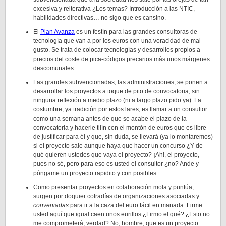
excesiva y reiterativa ¿Los temas? Introducción a las NTIC,
habilidades directivas… no sigo que es cansino.
El
Plan Avanza
es un festín para las grandes consultoras de
tecnología que van a por los euros con una voracidad de mal
gusto. Se trata de colocar tecnologías y desarrollos propios a
precios del coste de pica-códigos precarios más unos márgenes
descomunales.
Las grandes subvencionadas, las administraciones, se ponen a
desarrollar los proyectos a toque de pito de convocatoria, sin
ninguna reflexión a medio plazo (ni a largo plazo pido ya). La
costumbre, ya tradición por estos lares, es llamar a un consultor
como una semana antes de que se acabe el plazo de la
convocatoria y hacerle tilín con el montón de euros que es libre
de justificar para él y que, sin duda, se llevará (ya lo montaremos)
si el proyecto sale aunque haya que hacer un concurso ¿Y de
qué quieren ustedes que vaya el proyecto? ¡Ah!, el proyecto,
pues no sé, pero para eso es usted el consultor ¿no? Ande y
póngame un proyecto rapidito y con posibles.
Como presentar proyectos en colaboración mola y puntúa,
surgen por doquier cofradías de organizaciones asociadas y
conveniadas
para ir a la caza del euro fácil en manada. Firme
usted aquí que igual caen unos eurillos ¿Firmo el qué? ¿Esto no
me comprometerá, verdad? No, hombre, que es un proyecto