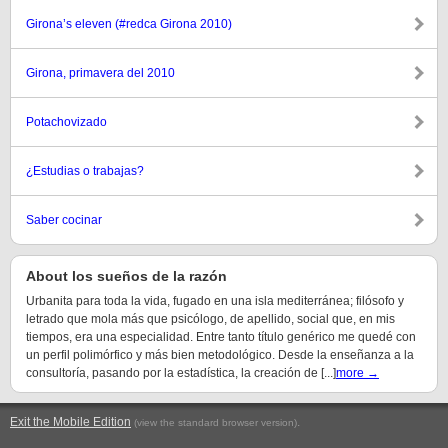
Girona’s eleven (#redca Girona 2010)
Girona, primavera del 2010
Potachovizado
¿Estudias o trabajas?
Saber cocinar
About los sueños de la razón
Urbanita para toda la vida, fugado en una isla mediterránea; filósofo y
letrado que mola más que psicólogo, de apellido, social que, en mis
tiempos, era una especialidad. Entre tanto título genérico me quedé con
un perfil polimórfico y más bien metodológico. Desde la enseñanza a la
consultoría, pasando por la estadística, la creación de [...]
more →
Exit the Mobile Edition
.
(view the standard browser version)