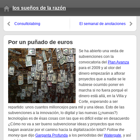
los sueños de la razón
Consultolabing
El semanal de anotaciones
(invierno 2009, 9º domingo)
Por un puñado de euros
Se ha abierto una veda de
subvenciones con la
convocatoria del
Plan Avanza
para el 2009 y al olor del
dinero empezarán a aflorar
proyectos que a nadie se le
hubiese ocurrido poner en
marcha si no fuera porqué el
dinero está allá, en la Villa y
Corte, esperando a ser
repartido: unos cuantos milloncejos para mil y una ideas. Esto de las
subvenciones a la innovación, lo digital y las nuevas (¿nuevas?)
tecnologías es de ésas cosas con las que es difícil estar en desacuerdo
¿Cómo no va a ser bueno subvencionar ideas y proyectos que nos
hagan avanzar por el camino hacia la digitalización total?
Follow the
money
que dijo
Garganta Profunda
a los periodistas del
Watergate
, y así