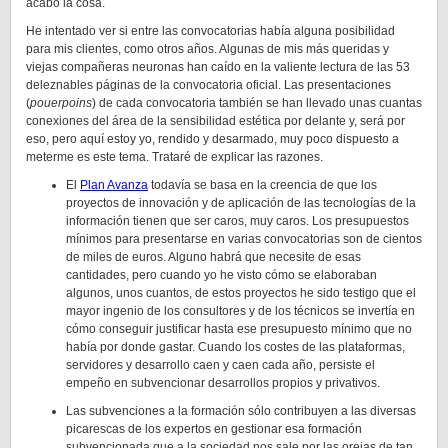
acabó la cosa.
He intentado ver si entre las convocatorias había alguna posibilidad
para mis clientes, como otros años. Algunas de mis más queridas y
viejas compañeras neuronas han caído en la valiente lectura de las 53
deleznables páginas de la convocatoria oficial. Las presentaciones
(
pouerpoins
) de cada convocatoria también se han llevado unas cuantas
conexiones del área de la sensibilidad estética por delante y, será por
eso, pero aquí estoy yo, rendido y desarmado, muy poco dispuesto a
meterme es este tema. Trataré de explicar las razones.
El
Plan Avanza
todavía se basa en la creencia de que los
proyectos de innovación y de aplicación de las tecnologías de la
información tienen que ser caros, muy caros. Los presupuestos
mínimos para presentarse en varias convocatorias son de cientos
de miles de euros. Alguno habrá que necesite de esas
cantidades, pero cuando yo he visto cómo se elaboraban
algunos, unos cuantos, de estos proyectos he sido testigo que el
mayor ingenio de los consultores y de los técnicos se invertía en
cómo conseguir justificar hasta ese presupuesto mínimo que no
había por donde gastar. Cuando los costes de las plataformas,
servidores y desarrollo caen y caen cada año, persiste el
empeño en subvencionar desarrollos propios y privativos.
Las subvenciones a la formación sólo contribuyen a las diversas
picarescas de los expertos en gestionar esa formación
subvencionada que a la sociedad nos sale por las orejas de tan