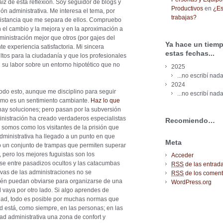
íz de esta reflexión. Soy seguidor de blogs y
Productivos
en
¿Es
ón administrativa. Me interesa el tema, por
trabajas?
distancia que me separa de ellos. Compruebo
 el cambio y la mejora y en la aproximación a
inistración mejor que otros (por gajes del
Ya hace un tiemp
nte experiencia satisfactoria. Mi sincera
estas fechas...
os para la ciudadanía y que los profesionales
 su labor sobre un entorno hipotético que no
2025
...no escribí nada
2024
todo esto, aunque me disciplino para seguir
...no escribí nada
ismo es un sentimiento cambiante.
Haz lo que
 hay soluciones; pero pasan por la subversión
nistración ha creado verdaderos especialistas
Recomiendo…
s somos como los visitantes de la prisión que
administrativa ha llegado a un punto en que
Meta
do un conjunto de trampas que permiten superar
o, pero los mejores fuguistas son los
Acceder
e entre pasadizos ocultos y las catacumbas
RSS
de las entrad
ivas de las administraciones no se
RSS
de los coment
bién puedan obviarse para organizarse de una
WordPress.org
 vaya por otro lado. Si algo aprendes de
idad, todo es posible por muchas normas que
tad está, como siempre, en las personas; en las
d administrativa una zona de confort y