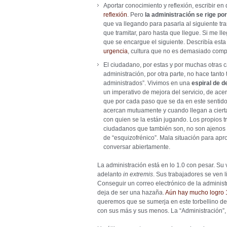
Aportar conocimiento y reflexión, escribir en 
reflexión
. Pero
la administración se rige por
que va llegando para pasarla al siguiente tr
que tramitar, paro hasta que llegue. Si me l
que se encargue el siguiente. Describía est
urgencia
, cultura que no es demasiado compa
El ciudadano, por estas y por muchas otras c
administración, por otra parte, no hace tant
administrados”. Vivimos en una
espiral de 
un imperativo de mejora del servicio, de ace
que por cada paso que se da en este sentido,
acercan mutuamente y cuando llegan a cierta
con quien se la están jugando. Los propios 
ciudadanos que también son, no son ajenos a
de “esquizofrénico”. Mala situación para apr
conversar abiertamente.
La administración está en lo 1.0 con pesar. Su 
adelanto
in extremis
. Sus trabajadores se ven li
Conseguir un correo electrónico de la adminis
deja de ser una hazaña.
Aún hay mucho logro 1
queremos que se sumerja en este torbellino de 
con sus más y sus menos. La “Administración”, 