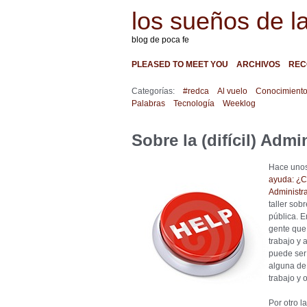
los sueños de l
blog de poca fe
PLEASED TO MEET YOU
ARCHIVOS
REC
Categorías:
#redca
Al vuelo
Conocimient
Palabras
Tecnología
Weeklog
Sobre la (difícil) Admi
Hace unos
ayuda: ¿C
Administr
taller sob
pública. E
gente que
trabajo y
puede ser 
alguna de 
trabajo y 
Por otro l