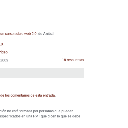
un curso sobre web 2.0
, de
Aníbal
.
.
.0
.
Vídeo
18 respuestas
e 2009
de los comentarios de esta entrada
.
ación no está formada por personas que pueden
o especificados en una RPT que dicen lo que se debe