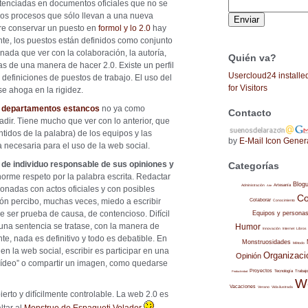
enciadas en documentos oficiales que no se
osos procesos que sólo llevan a una nueva
ntre conservar un puesto en
formol y lo 2.0
hay
nte, los puestos están definidos como conjunto
nada que ver con la colaboración, la autoría,
Quién va?
as de una manera de hacer 2.0. Existe un perfil
Usercloud24 installe
efiniciones de puestos de trabajo. El uso del
for Visitors
e ahoga en la rigidez.
n departamentos estancos
no ya como
Contacto
ñadir. Tiene mucho que ver con lo anterior, que
tidos de la palabra) de los equipos y las
by
E-Mail Icon Gener
a necesaria para el uso de la web social.
, de individuo responsable de sus opiniones y
Categorías
norme respeto por la palabra escrita. Redactar
Blog
Administración
Artesanía
Arte
onadas con actos oficiales y con posibles
Co
ión percibo, muchas veces, miedo a escribir
Colaborar
Conocimiento
e ser prueba de causa, de contencioso. Difícil
Equipos y persona
 una sentencia se tratase, con la manera de
Humor
Internet
Libros
Innovación
, nada es definitivo y todo es debatible. En
Monstruosidades
Método
 en la web social, escribir es participar en una
Organizaci
Opinión
vídeo” o compartir un imagen, como quedarse
Proyectos
Trabajo
Tecnología
Productividad
W
Vacaciones
Verano
Vida ilustrada
ierto y difícilmente controlable. La web 2.0 es