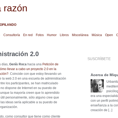
a razón
OPILANDO
o
Consultoría
En red
Fotos
Humor
Libros
Miscelánea
Música
Open
O
nistración 2.0
SUSCRÍBETE
 días,
Genís Roca
hacia una
Petición de
ómo llevar a cabo un proyecto 2.0 en la
ación?
. Coincide con que estoy llevando un
Acerca de Miqu
re la web 2.0 en una escuela de administración
Urbanita
ntre los participantes, se han matriculado
mediter
 no dispone de Internet en su puesto de
psicólog
 aunque la mayoría creen que lo aprendido
era una especialid
útil personalmente, sólo alguno cree que
con un perfil poli
las ideas sería aplicable a su puesto de
enseñanza a la cons
organización.
creación de [...]
ado, como consultor que tiene como cliente