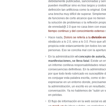
debidamente publicadas, sancionadas y sent
pueden modificar sino es tras largos y cost
definición tan artificiosa como la original. E
una brecha muy difícil de superar. Simpleme
de funciones de corto alcance que no tienen 
la solución de problemas o la reflexión propi
de enredad@ 2.0 que no casa bien con esas d
tiempo continuo y del conocimiento extenso
s
Hace nada,
Dolors se refería a la
división e
obstáculo a lo 2.0, sino a lo 3.0. Poco que a
propicia este estancamiento (en todos los sen
personas. Eso se concilia mal con la apertur
En la administración
el concepto de autoría
manifestaciones, se lleva fatal
. Existe un e
un informe conlleva responsabilidades relaci
consecuencias definitivas. En la administrac
por que todo texto rubricado es susceptible d
es conjugar esta palabra escrita, como si de
expresarse en un entorno donde, precisamente
la administración, un escrito es un resultado;
conversación. Ya no hablemos de “subir un 
en pelotas.
El flujo de información en la web social es ab