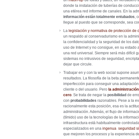
un
mash-up
de ideas y datos, un verdadero a
donde la instalación de tuberías de conducció
una etérea red informe de canales. En la ad
información están totalmente entubados
, 
llegue al puesto que se corresponde, sea cont
La
legislación y normativa de protección de 
un respaldo al conservadurismo en la admini
la confidencialidad y la seguridad de los dato
uso de Internet y no consigue, en su estado a
una red universal. Siempre será más difícil 
sistemas no intrusivos de seguridad, encript
dejar que circule.
Trabajar en y con la web social supone asumi
resultados. La filosofía de la beta permanente
imperfección para conseguir una adaptación
cliente o del usuario. Pero
la administración
cero
. Se trata de negar la
posibilidad
de erro
con
probabilidades
razonables. Pese a la ev
racionalmente esta posición, esa es la actitu
administración. Además, el flujo de informac
(tímido) uso de la tecnologías de la informa
infraestructura está habitualmente control
especializados en una
ingenua seguridad si
que mejoren los procesos y la experiencia d