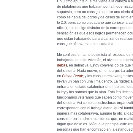
Un último apunte que me viene a la cabeza a ra
de plataformas que trabajan por la modernizaci
supuesto; pero no consigo superar una cierta 
como se habla de logros y de casos de éxito en
lo 2.0; pero, como ciudadano que conoce la adm
oficio), no consigo disfrutar de la correspondie
sensación es que esos logros permanecen ocult
que están trabajando para alcanzarlos realizan
consigue afianzarse en el cada día.
Me confieso un tanto pesimista al respecto de 
trabajando en ello. Además, el nivel de pesim
debas
, en definitiva. Estoy convencido de que
del sistema. Nada nuevo, sin embargo. La admi
en
Prison Break
; y los consultores evangelista
llevan un pan con una lima dentro. La rigidez 
entraría en estado catatónico sino hubiese to
la ley y las normas que la atan. Está feo decirl
funcionarios veteranos que saben como movers
del sistema. Así como las estructuras organizat
corresponden con el trabajo diario, quizá tam
manera más colaborativa, aunque la oficialidad
consultor en la administración es que, en real
digan que no lo es. Así que la principal dificul
personas que han encontrado en la estanqueda