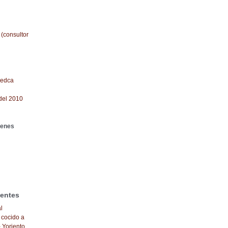
 (consultor
redca
del 2010
genes
ientes
l
 cocido a
- Yoriento