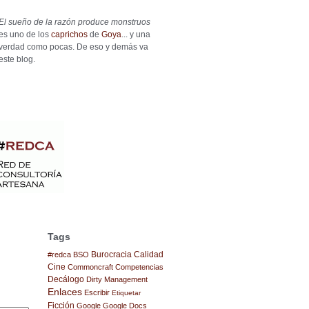
El sueño de la razón produce monstruos
es uno de los
caprichos
de
Goya
... y una
verdad como pocas. De eso y demás va
este blog.
Tags
Burocracia
Calidad
#redca
BSO
Cine
Commoncraft
Competencias
Decálogo
Dirty Management
Enlaces
Escribir
Etiquetar
Ficción
Google
Google Docs