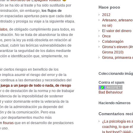
ltar al
Monstruo de Espagueti Volador
n se ha ido al traste y ha sido sustituida por
Hace poco
ministración, sin embargo,
los flujos de
2012
con espaciadas aperturas para que cada dato
Artesano, artesano
rolado y prosiga su viaje a la siguiente etapa.
no sé)
datos
, de obligado cumplimiento para todos, es
El valor del dinero
stración. No se trata de abandonar la idea de
Once
s, pero la ley ya está obsoleta en relación al
Colaboragón
ctual, cubrir las teóricas vulnerabilidades de
Girona’s eleven (#
garantizar la seguridad de los datos mediante
Girona 2010)
ación e identificación que, simplemente, no
Girona, primavera 
r ciertos riesgos en beneficio de los
Coleccionando imá
 implica asumir el riesgo del error y de la
 continua a las demandas y necesidades del
Contra el spam
 juega a un juego de todo o nada, de riesgo
r o de desviación de la norma y no de trabajar
Bad Behaviour
idencia de la imposibilidad de sostener
d y valor dominante entre la veteranía de la
Haciendo números
ión de la administración ya depende del
ción y de la comunicación. Pero esa
Comentarios rec
ada por departamentos mucho más
¿La psicología es a
n fisuras
que en el desarrollo de prestaciones
coaching, lo que el
e uso.
la fast food? (444) 