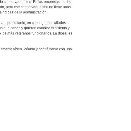
rto conservadurismo. En las empresas mucho
dida, pero ese conservadurismo no tiene unos
a rigidez de la administración.
an, por lo tanto, en conseguir los aliados
nas que saben y quieren cambiar el sistema y
o los más veteranos funcionarios. La diosa les
asmante vídeo. Véanlo y contrástenlo con una