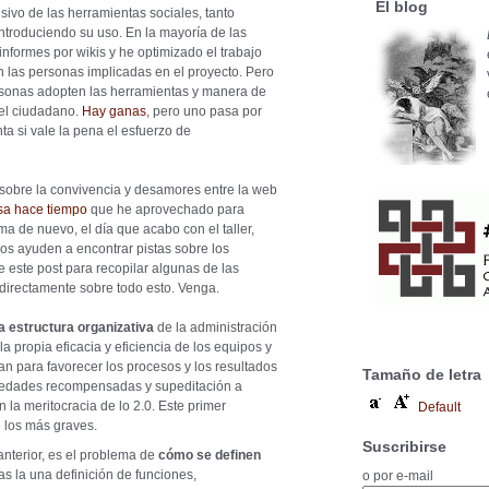
El blog
nsivo de las herramientas sociales, tanto
troduciendo su uso. En la mayoría de las
nformes por wikis y he optimizado el trabajo
on las personas implicadas en el proyecto. Pero
rsonas adopten las herramientas y manera de
 el ciudadano.
Hay ganas
, pero uno pasa por
a si vale la pena el esfuerzo de
sobre la convivencia y desamores entre la web
sa hace tiempo
que he aprovechado para
ma de nuevo, el día que acabo con el taller,
os ayuden a encontrar pistas sobre los
e este post para recopilar algunas de las
directamente sobre todo esto. Venga.
da estructura organizativa
de la administración
a propia eficacia y eficiencia de los equipos y
an para favorecer los procesos y los resultados
Tamaño de letra
igüedades recompensadas y supeditación a
la meritocracia de lo 2.0. Este primer
Default
 los más graves.
Suscribirse
anterior, es el problema de
cómo se definen
as la una definición de funciones,
o por e-mail