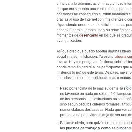
principal a la administración, hago un uso inte
porqué me suponen una ventaja como para ir in
ocasiones he conseguido sustituir manuales e i
gracias al uso de Internet con mis clientes o c
sigue siendo enormemente difícil que esas pe
hacer 2.0 para su propio uso y su relación con
momentos de
desencanto
en los que se pregunt
evangelización.
Así que creo que puedo aportar algunas ideas 
social y la administración. Ya escribí
alguna co
revisar. Hoy me pongo a reflexionar sobre el te
donde también pediré a los participantes que n
misterios (o no) de este tema. De paso, me sirv
entradas que he ido escribiendo más o menos 
Paso por encima de lo más evidente:
la rígi
no favorece en nada no sólo lo 2.0, tampoco l
de las personas. Las estructuras no se diseñ
sino según oscuros criterios formales, ant
nomenclaturas desfasadas. Nada que ver con 
problema no por evidente deja de ser uno de
Bastante obvio, pero quizá no tanto como el 
los puestos de trabajo y como se blindan
tr