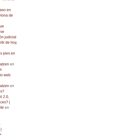
seo en
elona de
que
 se
ón judicial
rtir de hoy,
os pies en
atzen
en
n
io web
atzen
en
as?
ó 2.0,
ces? |
tir
en
s
|
s