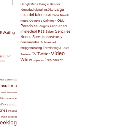
GoogleMaps
Google Reader
Larga
Identidad digital
Insólito
cola del talento
Memoria
Novela
Oído
negra
Objetivos
Oxímoron
Paradojas
Propiedad
Plugins
Sencillez
intelectual
RSS
Saber
d! Waiting
Series
Servicio
Servicios y
herramientas
Solidaridad
stripgenerating
Terminología
Tests
Vídeo
Twitter
TV
Turismo
Wiki
Ética hacker
Wordpress
ator
uear
Cambio
Citas
nsultoría
s
Fotos
Formación
Historias
Miradas ociosas
Música
Open Business
ones
Palabras
Tweet-Weeklog
eeklog