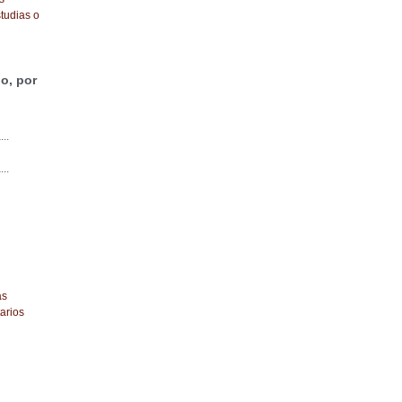
tudias o
o, por
...
...
as
arios