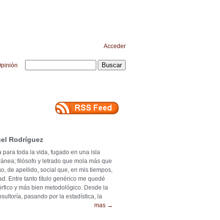
Acceder
pinión
el Rodríguez
 para toda la vida, fugado en una isla
ránea; filósofo y letrado que mola más que
o, de apellido, social que, en mis tiempos,
ad. Entre tanto título genérico me quedé
mórfico y más bien metodológico. Desde la
ultoría, pasando por la estadística, la
mas →