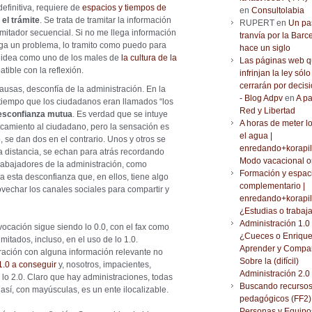
definitiva, requiere de
espacios y tiempos de
en
Consultolabia
 el trámite
. Se trata de tramitar la información
RUPERT en
Un pa
amitador secuencial. Si no me llega información
tranvía por la Barc
lega un problema, lo tramito como puedo para
hace un siglo
a idea como uno de los males de
la cultura de la
Las páginas web 
tible con la reflexión.
infrinjan la ley sólo
cerrarán por decisi
ausas, desconfía de la administración. En la
- Blog Adpv
en
A pa
o tiempo que los ciudadanos eran llamados “los
Red y Libertad
desconfianza mutua
. Es verdad que se intuye
A horas de meter l
rcamiento al ciudadano, pero la sensación es
el agua |
 se dan dos en el contrario. Unos y otros se
enredando+korapil
 distancia, se echan para atrás recordando
Modo vacacional o
trabajadores de la administración, como
Formación y espac
 esta desconfianza que, en ellos, tiene algo
complementario |
ovechar los canales sociales para compartir y
enredando+korapil
¿Estudias o trabaj
Administración 1.0 
vocación sigue siendo lo 0.0, con el fax como
¿Cueces o Enrique
mitados, incluso, en el uso de lo 1.0.
Aprender y Compar
tración con alguna información relevante no
Sobre la (difícil)
.0 a conseguir
y, nosotros, impacientes,
Administración 2.0
lo 2.0. Claro que hay administraciones, todas
Buscando recurso
así, con mayúsculas, es un ente ilocalizable.
pedagógicos (FF2) 
Personas y Equipo