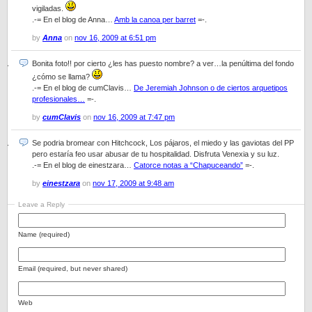
vigiladas.
.-= En el blog de Anna…
Amb la canoa per barret
=-.
by
Anna
on
nov 16, 2009 at 6:51 pm
Bonita foto!! por cierto ¿les has puesto nombre? a ver…la penúltima del fondo
¿cómo se llama?
.-= En el blog de cumClavis…
De Jeremiah Johnson o de ciertos arquetipos
profesionales…
=-.
by
cumClavis
on
nov 16, 2009 at 7:47 pm
Se podria bromear con Hitchcock, Los pájaros, el miedo y las gaviotas del PP
pero estaría feo usar abusar de tu hospitalidad. Disfruta Venexia y su luz.
.-= En el blog de einestzara…
Catorce notas a “Chapuceando”
=-.
by
einestzara
on
nov 17, 2009 at 9:48 am
Leave a Reply
Name (required)
Email (required, but never shared)
Web