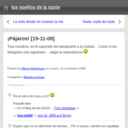
los sueños de la razón
La vista desde mi cruasán (y me
Nada, nada de nada
repito, ay)
¡Pájaros! [15-11-09]
Tras nosotros, en el vaporeto del aeropuerto a la ciudad… Como si los
follogüers nos siguiesen… valga la redundancia
Posted by
Miquel Rodríguez
on Lunes, 16 noviembre 2009.
Categories:
Miradas ociosas
4 Responses
Da un poco de yuyu ¿no?
Pasadlo bien
.-= En el blog de luis.tic616…
Tres preguntas
=-.
by
luis.tic616
on
nov 16, 2009 at 5:59 pm
Espero que no se alimenten de turistas… Por si acaso, mantén tus espaldas