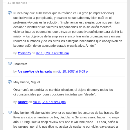
41 Responses
Nunca hay que subestimar que la retórica es un gran (e imprescindible)
sustitutivo de la perspicacia, y cuando no se sabe muy bien cuál es el
problema y/o cuál es la solución, “implementar estrategias que nos permitan
evaluar e identificar los factores responsables de la situación facilitará
visionar futuros escenarios que ofrezcan perspectiva suficiente para definir la
misión y los objetivos de la empresa y encontrar en la organización y en sus
recursos humanos y de los otros las sinergias necesarias que coadyuven en
la generación de un adecuado estado organizativo. Amén.”
by
Yoriento
on
dic 10, 2007 at 8:01 pm
¡Maestro!
by
los sueños de la razón
on
dic 10, 2007 at 8:09 pm
Muy bueno, Miguel.
Otra manía extendida es cambiar el sujeto, el objeto directo y todos los
circunstanciales por construcciones iniciadas por “desde”.
by
Alorza
on
dic 10, 2007 at 9:47 pm
Muy bonito. Mi aberración favorita es suprimir los actores de las frases: Se
llevará a cabo un análisis de bla, bla, bla.. o Será necesario hacer… o mejor
aún, During 2008 a deep review of x and x will take place… O sea, adiós a
los sujetos, por si lo que digo no acaba de cuajar, o por vicio, vaya usted a