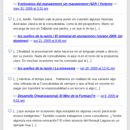
by
9 principios del management sin management (523) | Yoriento
on
may 31, 2009 at 3:31 pm
[...] sí, leedlo. También vale la pena poner en cuestión algunas historias
ilustradas clásica de la consultolabia, como la del picapedrero. Mario se
encarga de eso en Tallando una piedra; y es que lo de las [...]
by
los sueños de la razón / El semanal de anotaciones (verano 2009, 1er
domingo)
on
jun 21, 2009 at 8:46 pm
[...] finalidad, la presentación debe hacerse en un lenguaje simple y directo,
por su puesto. Nada de consultolabia, ni aquí ni en el resto de la propuesta,
claro. En muchas ocasiones me ha constado que la [...]
by
los sueños de la razón / La propuesta
on
jun 26, 2009 at 12:41 pm
[...] mientras el tiempo pasa… Hablamos en realidad de una variante algo
más refinada de la Consultolabia de siempre y que al final se resume en
pagar por transferir la responsabilidad a un tercero si algo [...]
by
Desarrollo Organizacional: El Mito de la Formaci?n
on
jul 9, 2009 at
6:01 am
[...] que aunque en ocasiones diga estupideces algunas veces parecerán
incluso inteligentes.” También cuando trabajamos como consultores. ¿Tenéis
alguno/a esa misma sensación? El vídeo anuncio del Renault Laguna es un
ejemplo muy [...]