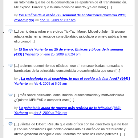
un rato hasta que los de la consultolabia se apoderen de él: transformación.
Me explico. Parece que la innovación ha muerto (ya era hora) [...]
by
los sueños de la razón / El semanal de anotaciones (invierno 2009,
2º domingo)
on
ene 11, 2009 at 7:37 pm
[...] barrio desarrollan entre otros Tic-Tac, Manel, Miguel o Julen. Si alguno
adapta esta herramienta de consultolabia o psicolabia prometo publicarla en
el próximo [...]
by
El Bar de Yoriento un 25 de enero: Enlaces y blogs de la semana
(433) | Yoriento
on
ene 25, 2009 at 8:24 pm
[...] a ciertos conocimientos clásicos, eso sí, remasterizadas, tuneadas o
barnizadas de la psicolabia, consultolabia o coachinglabia que sean [...]
by
¿La psicología es al coaching, lo que el cocido a la fast food? (444) |
Yoriento
on
feb 4, 2009 at 8:03 am
[...] más sobre psicolabia, consultolabia, autoestimalabia y motivacionlabia.
¿Quieres MENEAR o compartir este [...]
by
La psicolabia ataca de nuevo: más retórica de la felicidad (369) |
Yoriento
on
abr 3, 2009 at 7:34 pm
[...] viñetas de Dilbert. Resulta que este crítico con los directivos que no leen
y con los consultores que hablan demasiado es dueño de un restaurante y
afirma gestionar el negocio con 9 normas tan sencillas como potentes. [...]