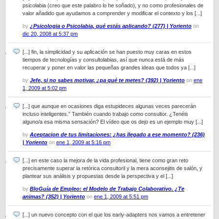
psicolabia (creo que este palabro lo he soñado), y no como profesionales de
valor añadido que ayudamos a comprender y modificar el contexto y los [...]
by
¿Psicologia o Psicolabia, qué estás aplicando? (277) | Yoriento
on
dic 20, 2008 at 5:37 pm
[...] fin, la simplicidad y su aplicación se han puesto muy caras en estos
tiempos de tecnologías y consultolabias, así que nunca está de más
recuperar y poner en valor las pequeñas grandes ideas que todos ya [...]
by
Jefe, si no sabes motivar, ¿pa qué te metes? (392) | Yoriento
on
ene
1, 2009 at 5:02 pm
[...] que aunque en ocasiones diga estupideces algunas veces parecerán
incluso inteligentes.” También cuando trabajo como consultor. ¿Tenéis
alguno/a esa misma sensación? El vídeo que os dejo es un ejemplo muy [...]
by
Aceptacion de tus limitaciones: ¿has llegado a ese momento? (236)
| Yoriento
on
ene 1, 2009 at 5:16 pm
[...] en este caso la mejora de la vida profesional, tiene como gran reto
precisamente superar la retórica consultoril y la mera aconsejitis de salón, y
plantear sus análisis y propuestas desde la perspectiva y el [...]
by
BloGuía de Empleo: el Modelo de Trabajo Colaborativo. ¿Te
animas? (352) | Yoriento
on
ene 1, 2009 at 5:51 pm
[...] un nuevo concepto con el que los early-adapters nos vamos a entretener