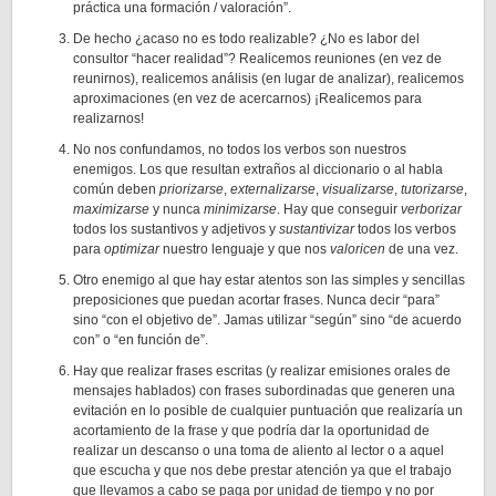
práctica una formación / valoración”.
De hecho ¿acaso no es todo realizable? ¿No es labor del
consultor “hacer realidad”? Realicemos reuniones (en vez de
reunirnos), realicemos análisis (en lugar de analizar), realicemos
aproximaciones (en vez de acercarnos) ¡Realicemos para
realizarnos!
No nos confundamos, no todos los verbos son nuestros
enemigos. Los que resultan extraños al diccionario o al habla
común deben
priorizarse
,
externalizarse
,
visualizarse
,
tutorizarse
,
maximizarse
y nunca
minimizarse
. Hay que conseguir
verborizar
todos los sustantivos y adjetivos y
sustantivizar
todos los verbos
para
optimizar
nuestro lenguaje y que nos
valoricen
de una vez.
Otro enemigo al que hay estar atentos son las simples y sencillas
preposiciones que puedan acortar frases. Nunca decir “para”
sino “con el objetivo de”. Jamas utilizar “según” sino “de acuerdo
con” o “en función de”.
Hay que realizar frases escritas (y realizar emisiones orales de
mensajes hablados) con frases subordinadas que generen una
evitación en lo posible de cualquier puntuación que realizaría un
acortamiento de la frase y que podría dar la oportunidad de
realizar un descanso o una toma de aliento al lector o a aquel
que escucha y que nos debe prestar atención ya que el trabajo
que llevamos a cabo se paga por unidad de tiempo y no por