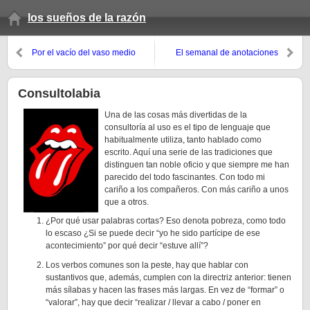
los sueños de la razón
Por el vacío del vaso medio
El semanal de anotaciones
lleno
(otoño 07, 12º domingo)
Consultolabia
Una de las cosas más divertidas de la
consultoría al uso es el tipo de lenguaje que
habitualmente utiliza, tanto hablado como
escrito. Aquí una serie de las tradiciones que
distinguen tan noble oficio y que siempre me han
parecido del todo fascinantes. Con todo mi
cariño a los compañeros. Con más cariño a unos
que a otros.
¿Por qué usar palabras cortas? Eso denota pobreza, como todo
lo escaso ¿Si se puede decir “yo he sido partícipe de ese
acontecimiento” por qué decir “estuve allí”?
Los verbos comunes son la peste, hay que hablar con
sustantivos que, además, cumplen con la directriz anterior: tienen
más sílabas y hacen las frases más largas. En vez de “formar” o
“valorar”, hay que decir “realizar / llevar a cabo / poner en