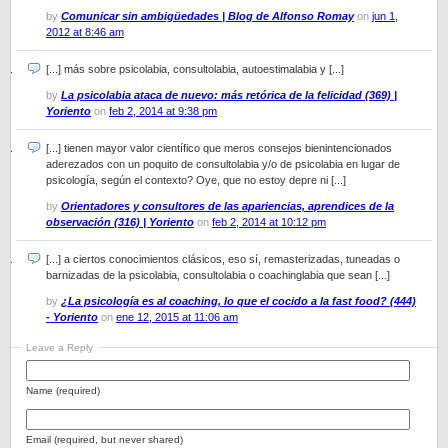
by
Comunicar sin ambigüedades | Blog de Alfonso Romay
on
jun 1,
2012 at 8:46 am
[...] más sobre psicolabia, consultolabia, autoestimalabia y [...]
by
La psicolabia ataca de nuevo: más retórica de la felicidad (369) |
Yoriento
on
feb 2, 2014 at 9:38 pm
[...] tienen mayor valor científico que meros consejos bienintencionados
aderezados con un poquito de consultolabia y/o de psicolabia en lugar de
psicología, según el contexto? Oye, que no estoy depre ni [...]
by
Orientadores y consultores de las apariencias, aprendices de la
observación (316) | Yoriento
on
feb 2, 2014 at 10:12 pm
[...] a ciertos conocimientos clásicos, eso sí, remasterizadas, tuneadas o
barnizadas de la psicolabia, consultolabia o coachinglabia que sean [...]
by
¿La psicología es al coaching, lo que el cocido a la fast food? (444)
- Yoriento
on
ene 12, 2015 at 11:06 am
Leave a Reply
Name (required)
Email (required, but never shared)