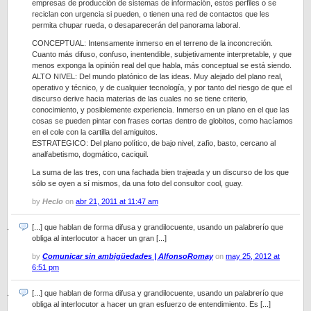
empresas de producción de sistemas de información, estos perfiles o se
reciclan con urgencia si pueden, o tienen una red de contactos que les
permita chupar rueda, o desaparecerán del panorama laboral.
CONCEPTUAL: Intensamente inmerso en el terreno de la inconcreción.
Cuanto más difuso, confuso, inentendible, subjetivamente interpretable, y que
menos exponga la opinión real del que habla, más conceptual se está siendo.
ALTO NIVEL: Del mundo platónico de las ideas. Muy alejado del plano real,
operativo y técnico, y de cualquier tecnología, y por tanto del riesgo de que el
discurso derive hacia materias de las cuales no se tiene criterio,
conocimiento, y posiblemente experiencia. Inmerso en un plano en el que las
cosas se pueden pintar con frases cortas dentro de globitos, como hacíamos
en el cole con la cartilla del amiguitos.
ESTRATEGICO: Del plano político, de bajo nivel, zafio, basto, cercano al
analfabetismo, dogmático, caciquil.
La suma de las tres, con una fachada bien trajeada y un discurso de los que
sólo se oyen a sí mismos, da una foto del consultor cool, guay.
by
Heclo
on
abr 21, 2011 at 11:47 am
[...] que hablan de forma difusa y grandilocuente, usando un palabrerío que
obliga al interlocutor a hacer un gran [...]
by
Comunicar sin ambigüedades | AlfonsoRomay
on
may 25, 2012 at
6:51 pm
[...] que hablan de forma difusa y grandilocuente, usando un palabrerío que
obliga al interlocutor a hacer un gran esfuerzo de entendimiento. Es [...]