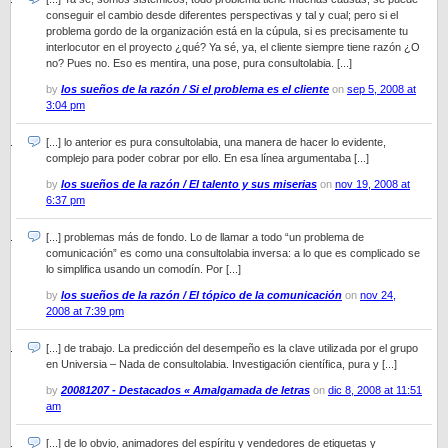
conseguir el cambio desde diferentes perspectivas y tal y cual; pero si el
problema gordo de la organización está en la cúpula, si es precisamente tu
interlocutor en el proyecto ¿qué? Ya sé, ya, el cliente siempre tiene razón ¿O
no? Pues no. Eso es mentira, una pose, pura consultolabia. [...]
by
los sueños de la razón / Si el problema es el cliente
on
sep 5, 2008 at
3:04 pm
[...] lo anterior es pura consultolabia, una manera de hacer lo evidente,
complejo para poder cobrar por ello. En esa línea argumentaba [...]
by
los sueños de la razón / El talento y sus miserias
on
nov 19, 2008 at
6:37 pm
[...] problemas más de fondo. Lo de llamar a todo “un problema de
comunicación” es como una consultolabia inversa: a lo que es complicado se
lo simplifica usando un comodín. Por [...]
by
los sueños de la razón / El tópico de la comunicación
on
nov 24,
2008 at 7:39 pm
[...] de trabajo. La predicción del desempeño es la clave utilizada por el grupo
en Universia – Nada de consultolabia. Investigación científica, pura y [...]
by
20081207 - Destacados « Amalgamada de letras
on
dic 8, 2008 at 11:51
am
[...] de lo obvio, animadores del espíritu y vendedores de etiquetas y