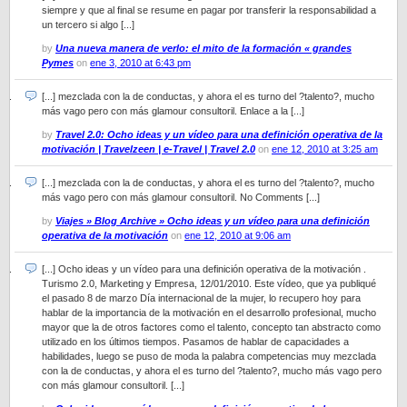
siempre y que al final se resume en pagar por transferir la responsabilidad a
un tercero si algo [...]
by
Una nueva manera de verlo: el mito de la formación « grandes
Pymes
on
ene 3, 2010 at 6:43 pm
[...] mezclada con la de conductas, y ahora el es turno del ?talento?, mucho
más vago pero con más glamour consultoril. Enlace a la [...]
by
Travel 2.0: Ocho ideas y un vídeo para una definición operativa de la
motivación | Travelzeen | e-Travel | Travel 2.0
on
ene 12, 2010 at 3:25 am
[...] mezclada con la de conductas, y ahora el es turno del ?talento?, mucho
más vago pero con más glamour consultoril. No Comments [...]
by
Viajes » Blog Archive » Ocho ideas y un vídeo para una definición
operativa de la motivación
on
ene 12, 2010 at 9:06 am
[...] Ocho ideas y un vídeo para una definición operativa de la motivación .
Turismo 2.0, Marketing y Empresa, 12/01/2010. Este vídeo, que ya publiqué
el pasado 8 de marzo Día internacional de la mujer, lo recupero hoy para
hablar de la importancia de la motivación en el desarrollo profesional, mucho
mayor que la de otros factores como el talento, concepto tan abstracto como
utilizado en los últimos tiempos. Pasamos de hablar de capacidades a
habilidades, luego se puso de moda la palabra competencias muy mezclada
con la de conductas, y ahora el es turno del ?talento?, mucho más vago pero
con más glamour consultoril. [...]