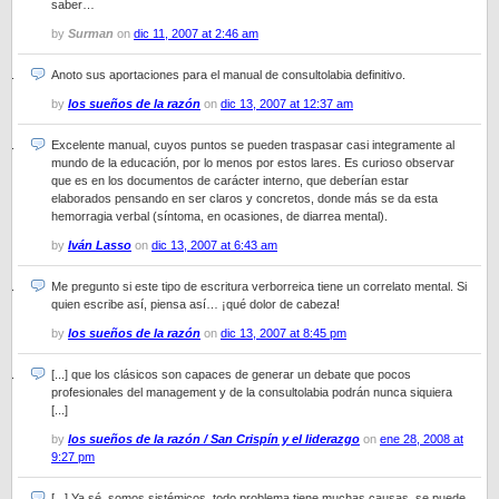
saber…
by
Surman
on
dic 11, 2007 at 2:46 am
Anoto sus aportaciones para el manual de consultolabia definitivo.
by
los sueños de la razón
on
dic 13, 2007 at 12:37 am
Excelente manual, cuyos puntos se pueden traspasar casi integramente al
mundo de la educación, por lo menos por estos lares. Es curioso observar
que es en los documentos de carácter interno, que deberían estar
elaborados pensando en ser claros y concretos, donde más se da esta
hemorragia verbal (síntoma, en ocasiones, de diarrea mental).
by
Iván Lasso
on
dic 13, 2007 at 6:43 am
Me pregunto si este tipo de escritura verborreica tiene un correlato mental. Si
quien escribe así, piensa así… ¡qué dolor de cabeza!
by
los sueños de la razón
on
dic 13, 2007 at 8:45 pm
[...] que los clásicos son capaces de generar un debate que pocos
profesionales del management y de la consultolabia podrán nunca siquiera
[...]
by
los sueños de la razón / San Crispín y el liderazgo
on
ene 28, 2008 at
9:27 pm
[...] Ya sé, somos sistémicos, todo problema tiene muchas causas, se puede