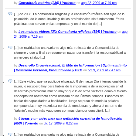
by
Consultoría retórica (236) | Yoriento
on
ago 22, 2009 at 7:49 pm
[...] de 2008. La consultoría religiosa y la consultoría retórica son hijas de la
psicolabia, de la consultolabia y de los profesionales sin fundamento. Estas
prácticas que se ven en las empresas y en el mundo de [...]
by
Los mejores vídeos XIX: Consultoría religiosa (594) | Yoriento
on
ago
24, 2009 at 7:15 am
[...] en realidad de una variante algo más refinada de la Consultolabia de
siempre y que al final se resume en pagar por transferir la responsabilidad a
un tercero si algo [...]
by
Desarrollo Organizacional: El Mito de la Formación | Optima Infinito
| Desarrollo Personal, Productividad y GTD
on
oct 9, 2009 at 7:47 am
[...] Este vídeo, que ya publiqué el pasado 8 de marzo Día internacional de la
mujer, lo recupero hoy para hablar de la importancia de la motivación en el
desarrollo profesional, mucho mayor que la de otros factores como el talento,
concepto tan abstracto como utilizado en los últimos tiempos. Pasamos de
hablar de capacidades a habilidades, luego se puso de moda la palabra
competencias muy mezclada con la de conductas, y ahora el es turno del
“talento”, mucho más vago pero con más glamour consultoril. [...]
by
8 ideas y un vídeo para una definición operativa de la motivación
(658) | Yoriento
on
dic 17, 2009 at 8:22 am
[...] en realidad de una variante algo más refinada de la Consultolabia de