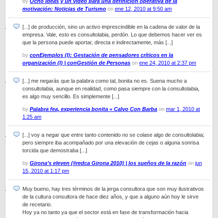
by
Ocho ideas y un vídeo para una definición operativa de la
motivación: Noticias de Turismo
on
ene 12, 2010 at 9:50 am
[...] de producción, sino un activo imprescindible en la cadena de valor de la
empresa. Vale, esto es consultolabia, perdón. Lo que debemos hacer ver es
que la persona puede aportar, directa e indirectamente, más [...]
by
conEjemplos (I): Gestación de pensadores críticos en la
organización (I) | conGestión de Personas
on
ene 24, 2010 at 2:37 pm
[...] me negarás que la palabra como tal, bonita no es. Suena mucho a
consultolabia, aunque en realidad, como pasa siempre con la consultolabia,
es algo muy sencillo. Es simplemente [...]
by
Palabra fea, experiencia bonita « Calvo Con Barba
on
mar 1, 2010 at
1:25 am
[...] voy a negar que entre tanto contenido no se colase algo de consultolabia;
pero siempre iba acompañado por una elevación de cejas o alguna sonrisa
torcida que demostraba [...]
by
Girona’s eleven (#redca Girona 2010) | los sueños de la razón
on
jun
15, 2010 at 1:17 pm
Muy bueno, hay tres términos de la jerga consultora que son muy ilustrativos
de la cultura consultora de hace diez años, y que a alguno aún hoy le sirve
de recetario.
Hoy ya no tanto ya que el sector está en fase de transformación hacia