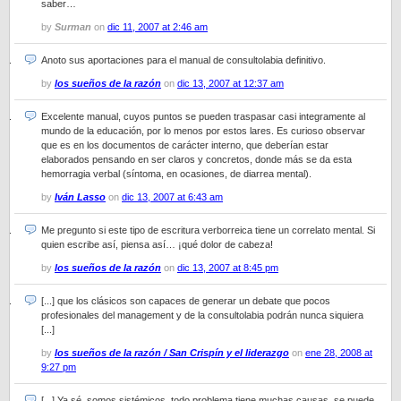
saber…
by
Surman
on
dic 11, 2007 at 2:46 am
Anoto sus aportaciones para el manual de consultolabia definitivo.
by
los sueños de la razón
on
dic 13, 2007 at 12:37 am
Excelente manual, cuyos puntos se pueden traspasar casi integramente al
mundo de la educación, por lo menos por estos lares. Es curioso observar
que es en los documentos de carácter interno, que deberían estar
elaborados pensando en ser claros y concretos, donde más se da esta
hemorragia verbal (síntoma, en ocasiones, de diarrea mental).
by
Iván Lasso
on
dic 13, 2007 at 6:43 am
Me pregunto si este tipo de escritura verborreica tiene un correlato mental. Si
quien escribe así, piensa así… ¡qué dolor de cabeza!
by
los sueños de la razón
on
dic 13, 2007 at 8:45 pm
[...] que los clásicos son capaces de generar un debate que pocos
profesionales del management y de la consultolabia podrán nunca siquiera
[...]
by
los sueños de la razón / San Crispín y el liderazgo
on
ene 28, 2008 at
9:27 pm
[...] Ya sé, somos sistémicos, todo problema tiene muchas causas, se puede