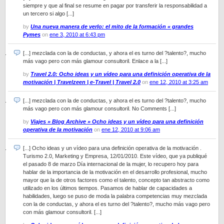
siempre y que al final se resume en pagar por transferir la responsabilidad a
un tercero si algo [...]
by
Una nueva manera de verlo: el mito de la formación « grandes
Pymes
on
ene 3, 2010 at 6:43 pm
[...] mezclada con la de conductas, y ahora el es turno del ?talento?, mucho
más vago pero con más glamour consultoril. Enlace a la [...]
by
Travel 2.0: Ocho ideas y un vídeo para una definición operativa de la
motivación | Travelzeen | e-Travel | Travel 2.0
on
ene 12, 2010 at 3:25 am
[...] mezclada con la de conductas, y ahora el es turno del ?talento?, mucho
más vago pero con más glamour consultoril. No Comments [...]
by
Viajes » Blog Archive » Ocho ideas y un vídeo para una definición
operativa de la motivación
on
ene 12, 2010 at 9:06 am
[...] Ocho ideas y un vídeo para una definición operativa de la motivación .
Turismo 2.0, Marketing y Empresa, 12/01/2010. Este vídeo, que ya publiqué
el pasado 8 de marzo Día internacional de la mujer, lo recupero hoy para
hablar de la importancia de la motivación en el desarrollo profesional, mucho
mayor que la de otros factores como el talento, concepto tan abstracto como
utilizado en los últimos tiempos. Pasamos de hablar de capacidades a
habilidades, luego se puso de moda la palabra competencias muy mezclada
con la de conductas, y ahora el es turno del ?talento?, mucho más vago pero
con más glamour consultoril. [...]