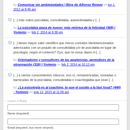
by
Comunicar sin ambigüedades | Blog de Alfonso Romay
on
jun 1,
2012 at 8:46 am
[...] más sobre psicolabia, consultolabia, autoestimalabia y [...]
by
La psicolabia ataca de nuevo: más retórica de la felicidad (369) |
Yoriento
on
feb 2, 2014 at 9:38 pm
[...] tienen mayor valor científico que meros consejos bienintencionados
aderezados con un poquito de consultolabia y/o de psicolabia en lugar de
psicología, según el contexto? Oye, que no estoy depre ni [...]
by
Orientadores y consultores de las apariencias, aprendices de la
observación (316) | Yoriento
on
feb 2, 2014 at 10:12 pm
[...] a ciertos conocimientos clásicos, eso sí, remasterizadas, tuneadas o
barnizadas de la psicolabia, consultolabia o coachinglabia que sean [...]
by
¿La psicología es al coaching, lo que el cocido a la fast food? (444)
- Yoriento
on
ene 12, 2015 at 11:06 am
Leave a Reply
Name (required)
Email (required, but never shared)