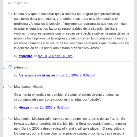
41 Responses
Nunca hay que subestimar que la retórica es un gran (e imprescindible)
sustitutivo de la perspicacia, y cuando no se sabe muy bien cuál es el
problema y/o cuál es la solución, “implementar estrategias que nos permitan
evaluar e identificar los factores responsables de la situación facilitará
visionar futuros escenarios que ofrezcan perspectiva suficiente para definir la
misión y los objetivos de la empresa y encontrar en la organización y en sus
recursos humanos y de los otros las sinergias necesarias que coadyuven en
la generación de un adecuado estado organizativo. Amén.”
by
Yoriento
on
dic 10, 2007 at 8:01 pm
¡Maestro!
by
los sueños de la razón
on
dic 10, 2007 at 8:09 pm
Muy bueno, Miguel.
Otra manía extendida es cambiar el sujeto, el objeto directo y todos los
circunstanciales por construcciones iniciadas por “desde”.
by
Alorza
on
dic 10, 2007 at 9:47 pm
Muy bonito. Mi aberración favorita es suprimir los actores de las frases: Se
llevará a cabo un análisis de bla, bla, bla.. o Será necesario hacer… o mejor
aún, During 2008 a deep review of x and x will take place… O sea, adiós a
los sujetos, por si lo que digo no acaba de cuajar, o por vicio, vaya usted a