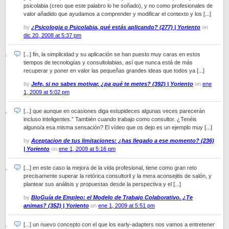
psicolabia (creo que este palabro lo he soñado), y no como profesionales de
valor añadido que ayudamos a comprender y modificar el contexto y los [...]
by
¿Psicologia o Psicolabia, qué estás aplicando? (277) | Yoriento
on
dic 20, 2008 at 5:37 pm
[...] fin, la simplicidad y su aplicación se han puesto muy caras en estos
tiempos de tecnologías y consultolabias, así que nunca está de más
recuperar y poner en valor las pequeñas grandes ideas que todos ya [...]
by
Jefe, si no sabes motivar, ¿pa qué te metes? (392) | Yoriento
on
ene
1, 2009 at 5:02 pm
[...] que aunque en ocasiones diga estupideces algunas veces parecerán
incluso inteligentes.” También cuando trabajo como consultor. ¿Tenéis
alguno/a esa misma sensación? El vídeo que os dejo es un ejemplo muy [...]
by
Aceptacion de tus limitaciones: ¿has llegado a ese momento? (236)
| Yoriento
on
ene 1, 2009 at 5:16 pm
[...] en este caso la mejora de la vida profesional, tiene como gran reto
precisamente superar la retórica consultoril y la mera aconsejitis de salón, y
plantear sus análisis y propuestas desde la perspectiva y el [...]
by
BloGuía de Empleo: el Modelo de Trabajo Colaborativo. ¿Te
animas? (352) | Yoriento
on
ene 1, 2009 at 5:51 pm
[...] un nuevo concepto con el que los early-adapters nos vamos a entretener