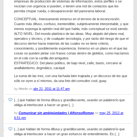
empresas de producción de sistemas de información, estos perfiles o se
reciclan con urgencia si pueden, o tienen una red de contactos que les
permita chupar rueda, o desaparecerán del panorama laboral.
CONCEPTUAL: Intensamente inmerso en el terreno de la inconcreción.
Cuanto más difuso, confuso, inentendible, subjetivamente interpretable, y que
menos exponga la opinión real del que habla, más conceptual se está siendo.
ALTO NIVEL: Del mundo platónico de las ideas. Muy alejado del plano real,
operativo y técnico, y de cualquier tecnología, y por tanto del riesgo de que el
discurso derive hacia materias de las cuales no se tiene criterio,
conocimiento, y posiblemente experiencia. Inmerso en un plano en el que las
cosas se pueden pintar con frases cortas dentro de globitos, como hacíamos
en el cole con la cartilla del amiguitos.
ESTRATEGICO: Del plano político, de bajo nivel, zafio, basto, cercano al
analfabetismo, dogmático, caciquil.
La suma de las tres, con una fachada bien trajeada y un discurso de los que
sólo se oyen a sí mismos, da una foto del consultor cool, guay.
by
Heclo
on
abr 21, 2011 at 11:47 am
[...] que hablan de forma difusa y grandilocuente, usando un palabrerío que
obliga al interlocutor a hacer un gran [...]
by
Comunicar sin ambigüedades | AlfonsoRomay
on
may 25, 2012 at
6:51 pm
[...] que hablan de forma difusa y grandilocuente, usando un palabrerío que
obliga al interlocutor a hacer un gran esfuerzo de entendimiento. Es [...]