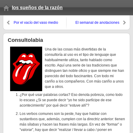
los sueños de la razón
Por el vacío del vaso medio
El semanal de anotaciones
lleno
(otoño 07, 12º domingo)
Consultolabia
Una de las cosas más divertidas de la
consultoría al uso es el tipo de lenguaje que
habitualmente utiliza, tanto hablado como
escrito. Aquí una serie de las tradiciones que
distinguen tan noble oficio y que siempre me han
parecido del todo fascinantes. Con todo mi
cariño a los compañeros. Con más cariño a unos
que a otros.
¿Por qué usar palabras cortas? Eso denota pobreza, como todo
lo escaso ¿Si se puede decir “yo he sido partícipe de ese
acontecimiento” por qué decir “estuve allí”?
Los verbos comunes son la peste, hay que hablar con
sustantivos que, además, cumplen con la directriz anterior: tienen
más sílabas y hacen las frases más largas. En vez de “formar” o
“valorar”, hay que decir “realizar / llevar a cabo / poner en