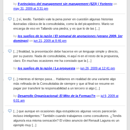
by
9 principios del management sin management (523) | Yoriento
on
may 31, 2009 at 3:31 pm
[...] sí, leedlo. También vale la pena poner en cuestión algunas historias
ilustradas clásica de la consultolabia, como la del picapedrero. Mario se
encarga de eso en Tallando una piedra; y es que lo de las [...]
by
los sueños de la razón / El semanal de anotaciones (verano 2009, 1er
domingo)
on
jun 21, 2009 at 8:46 pm
[...] finalidad, la presentación debe hacerse en un lenguaje simple y directo,
por su puesto. Nada de consultolabia, ni aquí ni en el resto de la propuesta,
claro. En muchas ocasiones me ha constado que la [...]
by
los sueños de la razón / La propuesta
on
jun 26, 2009 at 12:41 pm
[...] mientras el tiempo pasa… Hablamos en realidad de una variante algo
más refinada de la Consultolabia de siempre y que al final se resume en
pagar por transferir la responsabilidad a un tercero si algo [...]
by
Desarrollo Organizacional: El Mito de la Formaci?n
on
jul 9, 2009 at
6:01 am
[...] que aunque en ocasiones diga estupideces algunas veces parecerán
incluso inteligentes.” También cuando trabajamos como consultores. ¿Tenéis
alguno/a esa misma sensación? El vídeo anuncio del Renault Laguna es un
ejemplo muy [...]