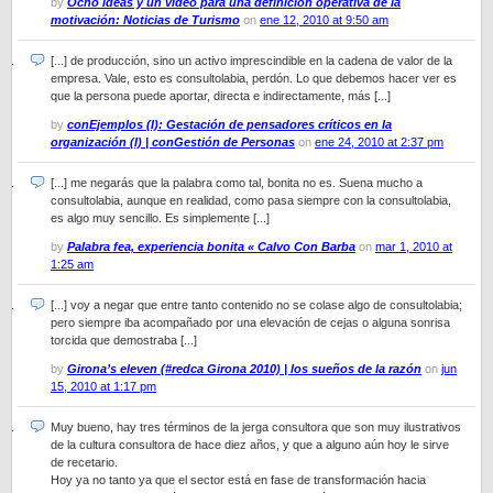
by
Ocho ideas y un vídeo para una definición operativa de la
motivación: Noticias de Turismo
on
ene 12, 2010 at 9:50 am
[...] de producción, sino un activo imprescindible en la cadena de valor de la
empresa. Vale, esto es consultolabia, perdón. Lo que debemos hacer ver es
que la persona puede aportar, directa e indirectamente, más [...]
by
conEjemplos (I): Gestación de pensadores críticos en la
organización (I) | conGestión de Personas
on
ene 24, 2010 at 2:37 pm
[...] me negarás que la palabra como tal, bonita no es. Suena mucho a
consultolabia, aunque en realidad, como pasa siempre con la consultolabia,
es algo muy sencillo. Es simplemente [...]
by
Palabra fea, experiencia bonita « Calvo Con Barba
on
mar 1, 2010 at
1:25 am
[...] voy a negar que entre tanto contenido no se colase algo de consultolabia;
pero siempre iba acompañado por una elevación de cejas o alguna sonrisa
torcida que demostraba [...]
by
Girona’s eleven (#redca Girona 2010) | los sueños de la razón
on
jun
15, 2010 at 1:17 pm
Muy bueno, hay tres términos de la jerga consultora que son muy ilustrativos
de la cultura consultora de hace diez años, y que a alguno aún hoy le sirve
de recetario.
Hoy ya no tanto ya que el sector está en fase de transformación hacia