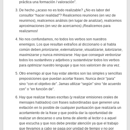
práctica una formación / valoración”.
De hecho ¿acaso no es todo realizable? ¿No es labor del
consultor “hacer realidad”? Realicemos reuniones (en vez de
reunirnos), realicemos análisis (en lugar de analizar), realicemos
aproximaciones (en vez de acercarnos) ¡Realicemos para
realizarnos!
No nos confundamos, no todos los verbos son nuestros
enemigos. Los que resultan extraños al diccionario o al habla
común deben
priorizarse
,
externalizarse
,
visualizarse
,
tutorizarse
,
maximizarse
y nunca
minimizarse
. Hay que conseguir
verborizar
todos los sustantivos y adjetivos y
sustantivizar
todos los verbos
para
optimizar
nuestro lenguaje y que nos
valoricen
de una vez.
Otro enemigo al que hay estar atentos son las simples y sencillas
preposiciones que puedan acortar frases. Nunca decir “para”
sino “con el objetivo de”. Jamas utilizar “según” sino “de acuerdo
con” o “en función de”.
Hay que realizar frases escritas (y realizar emisiones orales de
mensajes hablados) con frases subordinadas que generen una
evitación en lo posible de cualquier puntuación que realizaría un
acortamiento de la frase y que podría dar la oportunidad de
realizar un descanso o una toma de aliento al lector o a aquel
que escucha y que nos debe prestar atención ya que el trabajo
que llevamos a cabo se paga por unidad de tiempo y no por