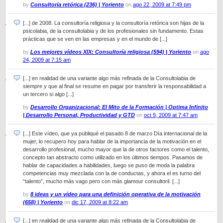
by
Consultoría retórica (236) | Yoriento
on
ago 22, 2009 at 7:49 pm
[...] de 2008. La consultoría religiosa y la consultoría retórica son hijas de la
psicolabia, de la consultolabia y de los profesionales sin fundamento. Estas
prácticas que se ven en las empresas y en el mundo de [...]
by
Los mejores vídeos XIX: Consultoría religiosa (594) | Yoriento
on
ago
24, 2009 at 7:15 am
[...] en realidad de una variante algo más refinada de la Consultolabia de
siempre y que al final se resume en pagar por transferir la responsabilidad a
un tercero si algo [...]
by
Desarrollo Organizacional: El Mito de la Formación | Optima Infinito
| Desarrollo Personal, Productividad y GTD
on
oct 9, 2009 at 7:47 am
[...] Este vídeo, que ya publiqué el pasado 8 de marzo Día internacional de la
mujer, lo recupero hoy para hablar de la importancia de la motivación en el
desarrollo profesional, mucho mayor que la de otros factores como el talento,
concepto tan abstracto como utilizado en los últimos tiempos. Pasamos de
hablar de capacidades a habilidades, luego se puso de moda la palabra
competencias muy mezclada con la de conductas, y ahora el es turno del
“talento”, mucho más vago pero con más glamour consultoril. [...]
by
8 ideas y un vídeo para una definición operativa de la motivación
(658) | Yoriento
on
dic 17, 2009 at 8:22 am
[...] en realidad de una variante algo más refinada de la Consultolabia de