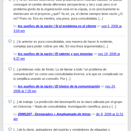
conseguir el cambio desde diferentes perspectivas y tal y cual; pero si el
problema gordo de la organización está en la cúpula, si es precisamente tu
interlocutor en el proyecto ¿qué? Ya sé, ya, el cliente siempre tiene razón ¿O
no? Pues no. Eso es mentira, una pose, pura consultolabia. [...]
by
los sueños de la razón / Si el problema es el cliente
on
sep 5, 2008 at
3:04 pm
[...] lo anterior es pura consultolabia, una manera de hacer lo evidente,
complejo para poder cobrar por ello. En esa línea argumentaba [...]
by
los sueños de la razón / El talento y sus miserias
on
nov 19, 2008 at
6:37 pm
[...] problemas más de fondo. Lo de llamar a todo “un problema de
comunicación” es como una consultolabia inversa: a lo que es complicado se
lo simplifica usando un comodín. Por [...]
by
los sueños de la razón / El tópico de la comunicación
on
nov 24,
2008 at 7:39 pm
[...] de trabajo. La predicción del desempeño es la clave utilizada por el grupo
en Universia – Nada de consultolabia. Investigación científica, pura y [...]
by
20081207 - Destacados « Amalgamada de letras
on
dic 8, 2008 at 11:51
am
[...] de lo obvio, animadores del espíritu y vendedores de etiquetas y