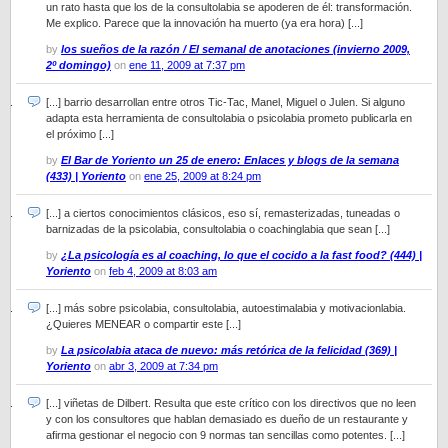
un rato hasta que los de la consultolabia se apoderen de él: transformación.
Me explico. Parece que la innovación ha muerto (ya era hora) [...]
by
los sueños de la razón / El semanal de anotaciones (invierno 2009,
2º domingo)
on
ene 11, 2009 at 7:37 pm
[...] barrio desarrollan entre otros Tic-Tac, Manel, Miguel o Julen. Si alguno
adapta esta herramienta de consultolabia o psicolabia prometo publicarla en
el próximo [...]
by
El Bar de Yoriento un 25 de enero: Enlaces y blogs de la semana
(433) | Yoriento
on
ene 25, 2009 at 8:24 pm
[...] a ciertos conocimientos clásicos, eso sí, remasterizadas, tuneadas o
barnizadas de la psicolabia, consultolabia o coachinglabia que sean [...]
by
¿La psicología es al coaching, lo que el cocido a la fast food? (444) |
Yoriento
on
feb 4, 2009 at 8:03 am
[...] más sobre psicolabia, consultolabia, autoestimalabia y motivacionlabia.
¿Quieres MENEAR o compartir este [...]
by
La psicolabia ataca de nuevo: más retórica de la felicidad (369) |
Yoriento
on
abr 3, 2009 at 7:34 pm
[...] viñetas de Dilbert. Resulta que este crítico con los directivos que no leen
y con los consultores que hablan demasiado es dueño de un restaurante y
afirma gestionar el negocio con 9 normas tan sencillas como potentes. [...]