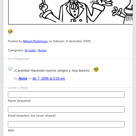
Posted by
Miquel Rodríguez
on Sábado, 6 diciembre 2008.
Categories:
Al vuelo
,
Humor
One Response
¡Caramba! Haciendo nuevos amigos y muy ilustres…
by
Anna
on
dic 7, 2008 at 5:26 pm
Leave a Reply
Name (required)
Email (required, but never shared)
Web