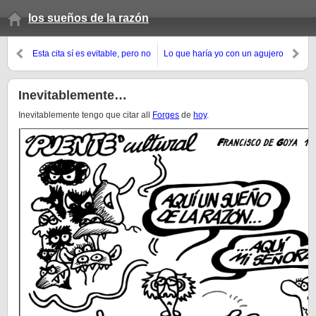
los sueños de la razón
Esta cita sí es evitable, pero no
Lo que haría yo con un agujero
me puedo resistir…
así
Inevitablemente…
Inevitablemente tengo que citar all
Forges
de
hoy
.