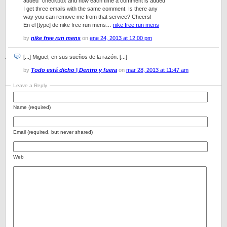
added” checkbox and now each time a comment is added
I get three emails with the same comment. Is there any
way you can remove me from that service? Cheers!
En el [type] de nike free run mens…
nike free run mens
by
nike free run mens
on
ene 24, 2013 at 12:00 pm
[...] Miguel, en sus sueños de la razón. [...]
by
Todo está dicho | Dentro y fuera
on
mar 28, 2013 at 11:47 am
Leave a Reply
Name (required)
Email (required, but never shared)
Web