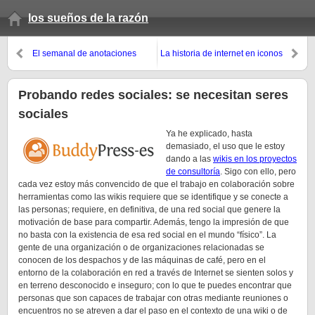
los sueños de la razón
El semanal de anotaciones
La historia de internet en iconos
(invierno 2009, 2º domingo)
Probando redes sociales: se necesitan seres
sociales
Ya he explicado, hasta
demasiado, el uso que le estoy
dando a las
wikis en los proyectos
de consultoría
. Sigo con ello, pero
cada vez estoy más convencido de que el trabajo en colaboración sobre
herramientas como las wikis requiere que se identifique y se conecte a
las personas; requiere, en definitiva, de una red social que genere la
motivación de base para compartir. Además, tengo la impresión de que
no basta con la existencia de esa red social en el mundo “físico”. La
gente de una organización o de organizaciones relacionadas se
conocen de los despachos y de las máquinas de café, pero en el
entorno de la colaboración en red a través de Internet se sienten solos y
en terreno desconocido e inseguro; con lo que te puedes encontrar que
personas que son capaces de trabajar con otras mediante reuniones o
encuentros no se atreven a dar el paso en el contexto de una wiki o de