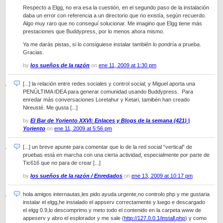
Respecto a Elgg, no era esa la cuestión, en el segundo paso de la instalación
daba un error con referencia a un directorio que no existía, según recuerdo.
Algo muy raro que no conseguí solucionar. Me imagino que Elgg tiene más
prestaciones que Buddypress, por lo menos ahora mismo.
Ya me darás pistas, si lo consiguiese instalar también lo pondría a prueba.
Gracias.
by
los sueños de la razón
on
ene 11, 2009 at 1:30 pm
[...] la relación entre redes sociales y control social; y Miguel aporta una
PENÚLTIMA IDEA para generar comunidad usando Buddypress. Para
enredar más conversaciones Loretahur y Ketari, tamibén han creado
Nireusté. Me gusta [...]
by
El Bar de Yoriento XXVI: Enlaces y Blogs de la semana (421) |
Yoriento
on
ene 11, 2009 at 5:56 pm
[...] un breve apunte para comentar que lo de la red social “vertical” de
pruebas está en marcha con una cierta actividad, especialmente por parte de
Tic616 que no para de crear [...]
by
los sueños de la razón / Enredados
on
ene 13, 2009 at 10:17 pm
hola amigos internautas,les pido ayuda urgente,no controlo php y me gustaria
instalar el elgg,he instalado el appserv correctamente y luego e descargado
el elgg 0.9,lo descomprimo y meto todo el contenido en la carpeta www de
appeserv y abro el esplorador y me sale (
http://127.0.0.1/install.php
) y como