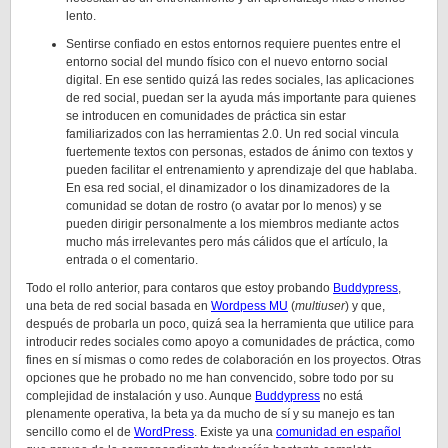
lento.
Sentirse confiado en estos entornos requiere puentes entre el
entorno social del mundo físico con el nuevo entorno social
digital. En ese sentido quizá las redes sociales, las aplicaciones
de red social, puedan ser la ayuda más importante para quienes
se introducen en comunidades de práctica sin estar
familiarizados con las herramientas 2.0. Un red social vincula
fuertemente textos con personas, estados de ánimo con textos y
pueden facilitar el entrenamiento y aprendizaje del que hablaba.
En esa red social, el dinamizador o los dinamizadores de la
comunidad se dotan de rostro (o avatar por lo menos) y se
pueden dirigir personalmente a los miembros mediante actos
mucho más irrelevantes pero más cálidos que el artículo, la
entrada o el comentario.
Todo el rollo anterior, para contaros que estoy probando
Buddypress
,
una beta de red social basada en
Wordpess MU
(
multiuser
) y que,
después de probarla un poco, quizá sea la herramienta que utilice para
introducir redes sociales como apoyo a comunidades de práctica, como
fines en sí mismas o como redes de colaboración en los proyectos. Otras
opciones que he probado no me han convencido, sobre todo por su
complejidad de instalación y uso. Aunque
Buddypress
no está
plenamente operativa, la beta ya da mucho de sí y su manejo es tan
sencillo como el de
WordPress
. Existe ya una
comunidad en español