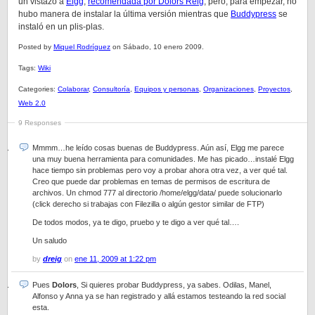
un vistazo a
Elgg
,
recomendada por Dolors Reig
, pero, para empezar, no
hubo manera de instalar la última versión mientras que
Buddypress
se
instaló en un plis-plas.
Posted by
Miquel Rodríguez
on Sábado, 10 enero 2009.
Tags:
Wiki
Categories:
Colaborar
,
Consultoría
,
Equipos y personas
,
Organizaciones
,
Proyectos
,
Web 2.0
9 Responses
Mmmm…he leído cosas buenas de Buddypress. Aún así, Elgg me parece
una muy buena herramienta para comunidades. Me has picado…instalé Elgg
hace tiempo sin problemas pero voy a probar ahora otra vez, a ver qué tal.
Creo que puede dar problemas en temas de permisos de escritura de
archivos. Un chmod 777 al directorio /home/elgg/data/ puede solucionarlo
(click derecho si trabajas con Filezilla o algún gestor similar de FTP)
De todos modos, ya te digo, pruebo y te digo a ver qué tal….
Un saludo
by
dreig
on
ene 11, 2009 at 1:22 pm
Pues
Dolors
, Si quieres probar Buddypress, ya sabes. Odilas, Manel,
Alfonso y Anna ya se han registrado y allá estamos testeando la red social
esta.