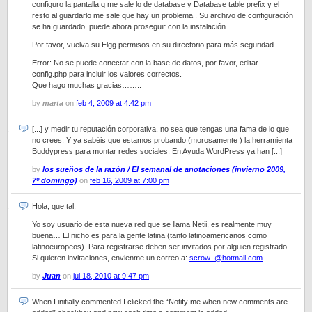
configuro la pantalla q me sale lo de database y Database table prefix y el
resto al guardarlo me sale que hay un problema . Su archivo de configuración
se ha guardado, puede ahora proseguir con la instalación.
Por favor, vuelva su Elgg permisos en su directorio para más seguridad.
Error: No se puede conectar con la base de datos, por favor, editar
config.php para incluir los valores correctos.
Que hago muchas gracias……..
by
marta
on
feb 4, 2009 at 4:42 pm
[...] y medir tu reputación corporativa, no sea que tengas una fama de lo que
no crees. Y ya sabéis que estamos probando (morosamente ) la herramienta
Buddypress para montar redes sociales. En Ayuda WordPress ya han [...]
by
los sueños de la razón / El semanal de anotaciones (invierno 2009,
7º domingo)
on
feb 16, 2009 at 7:00 pm
Hola, que tal.
Yo soy usuario de esta nueva red que se llama Netii, es realmente muy
buena… El nicho es para la gente latina (tanto latinoamericanos como
latinoeuropeos). Para registrarse deben ser invitados por alguien registrado.
Si quieren invitaciones, envienme un correo a:
scrow_@hotmail.com
by
Juan
on
jul 18, 2010 at 9:47 pm
When I initially commented I clicked the “Notify me when new comments are