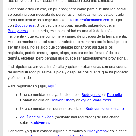
que provee de la correspondiente traduccíón bastante completa.
Por ahora estoy en eso, en pruebas; pero como para que una red social
se pueda probar necesita de personas enredadas, tomad esta entrada
como una invitación a registraros en
Net.laPenúltimaidea.com
y jugar
con
Buddypress
. Si os decidís a probar, hacedlo sabiendo que, si
Buddypress
es una beta, esta comunidad es una alfa de lo más
incipiente y que existe como mero campo de pruebas de la herramienta.
Aunque montar una red social alrededor de mi marca profesional puede
ser una idea, no es algo que contemple por ahora; así que si os
registráis, podéis crear grupos, blogs, postear en los “muros” de los
demás, etcétera; pero pensad que puede ser absolutamente provisional.
Y si alguien se atreve a ir más allá y quiere probar cosas con una cuenta
de administrador, pues me la pide y después nos cuenta qué ha probado
y cómo ha ido.
Para registraros y jugar,
aquí
.
Una comunidad que ya funciona con
Buddypress
es
Pequelia
.
Hablan de ella en
Denken Über
y en
Ayuda WordPress
.
Otra comunidad es, por supuesto, la de
Buddypress en español
.
Aquí tenéis un vídeo
(bastante mal registrado) de una charla
sobre
Buddypress
.
Por cierto ¿alguien conoce alguna alternativa a
Buddypress
? Yo le eche