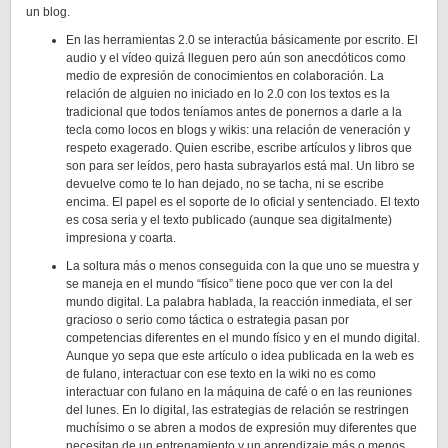
un blog.
En las herramientas 2.0 se interactúa básicamente por escrito. El
audio y el vídeo quizá lleguen pero aún son anecdóticos como
medio de expresión de conocimientos en colaboración. La
relación de alguien no iniciado en lo 2.0 con los textos es la
tradicional que todos teníamos antes de ponernos a darle a la
tecla como locos en blogs y wikis: una relación de veneración y
respeto exagerado. Quien escribe, escribe artículos y libros que
son para ser leídos, pero hasta subrayarlos está mal. Un libro se
devuelve como te lo han dejado, no se tacha, ni se escribe
encima. El papel es el soporte de lo oficial y sentenciado. El texto
es cosa seria y el texto publicado (aunque sea digitalmente)
impresiona y coarta.
La soltura más o menos conseguida con la que uno se muestra y
se maneja en el mundo “físico” tiene poco que ver con la del
mundo digital. La palabra hablada, la reacción inmediata, el ser
gracioso o serio como táctica o estrategia pasan por
competencias diferentes en el mundo físico y en el mundo digital.
Aunque yo sepa que este artículo o idea publicada en la web es
de fulano, interactuar con ese texto en la wiki no es como
interactuar con fulano en la máquina de café o en las reuniones
del lunes. En lo digital, las estrategias de relación se restringen
muchísimo o se abren a modos de expresión muy diferentes que
necesitan de un entrenamiento y un aprendizaje más o menos