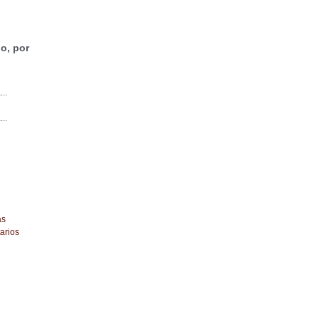
o, por
...
...
as
arios