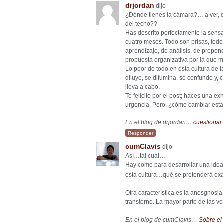
drjordan
dijo
¿Dónde tienes la cámara?… a ver, det
del techo??
Has descrito perfectamente la sens
cuatro meses. Todo son prisas, todo
aprendizaje, de análisis, de propone
propuesta organizativa por la que m
Lo peor de todo en esta cultura de 
diluye, se difumina, se confunde y
lleva a cabo.
Te felicito por el post; haces una ex
urgencia. Pero, ¿cómo cambiar esta 
En el blog de drjordan…
cuestionar
Responder
cumClavis
dijo
Así…tal cual…
Hay como para desarrollar una idea
esta cultura…qué se pretenderá e
Otra característica es la anosgnosia
transtorno. La mayor parte de las 
En el blog de cumClavis…
Sobre el 