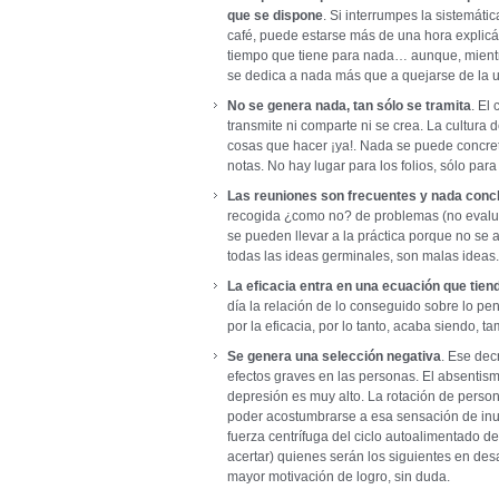
que se dispone
. Si interrumpes la sistemáti
café, puede estarse más de una hora explicánd
tiempo que tiene para nada… aunque, mientra
se dedica a nada más que a quejarse de la u
No se genera nada, tan sólo se tramita
. El
transmite ni comparte ni se crea. La cultura d
cosas que hacer ¡ya!. Nada se puede concret
notas. No hay lugar para los folios, sólo para
Las reuniones son frecuentes y nada conc
recogida ¿como no? de problemas (no evalu
se pueden llevar a la práctica porque no se 
todas las ideas germinales, son malas ideas.
La eficacia entra en una ecuación que tien
día la relación de lo conseguido sobre lo pe
por la eficacia, por lo tanto, acaba siendo, t
Se genera una selección negativa
. Ese dec
efectos graves en las personas. El absentis
depresión es muy alto. La rotación de person
poder acostumbrarse a esa sensación de inu
fuerza centrífuga del ciclo autoalimentado de
acertar) quienes serán los siguientes en de
mayor motivación de logro, sin duda.