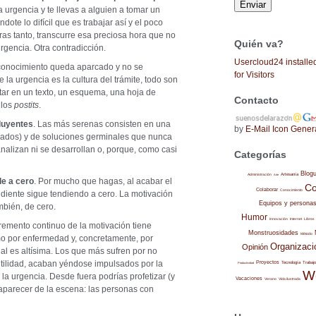
ca urgencia y te llevas a alguien a tomar un
ote lo difícil que es trabajar así y el poco
s tanto, transcurre esa preciosa hora que no
Quién va?
rgencia. Otra contradicción.
Usercloud24 installe
 conocimiento queda aparcado y no se
for Visitors
e la urgencia es la cultura del trámite, todo son
ar en un texto, un esquema, una hoja de
Contacto
 los
postits
.
luyentes
. Las más serenas consisten en una
by
E-Mail Icon Gener
ados) y de soluciones germinales que nunca
analizan ni se desarrollan o, porque, como casi
Categorías
Blog
Administración
Artesanía
Arte
de a cero
. Por mucho que hagas, al acabar el
Co
Colaborar
Conocimiento
ndiente sigue tendiendo a cero. La motivación
Equipos y persona
ambién, de cero.
Humor
Internet
Libros
Innovación
remento continuo de la motivación tiene
Monstruosidades
Método
mo por enfermedad y, concretamente, por
Organizaci
Opinión
al es altísima. Los que más sufren por no
tilidad, acaban yéndose impulsados por la
Proyectos
Trabajo
Tecnología
Productividad
W
 la urgencia. Desde fuera podrías profetizar (y
Vacaciones
Verano
Vida ilustrada
saparecer de la escena: las personas con