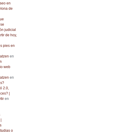
seo en
elona de
que
 se
ón judicial
rtir de hoy,
os pies en
atzen
en
n
io web
atzen
en
as?
ó 2.0,
ces? |
tir
en
s
|
s
tudias o