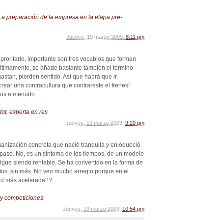
La preparación de la empresa en la etapa pre-
Jueves, 19 marzo 2009,
8:11 pm
proritario, importante son tres vocablos que forman
 Últimamente, se añade bastante también el término
gastan, pierden sentido. Así que habrá que ir
ear una contracultura que contrareste el frenesí
dos a menudo.
ot, experta en res
Jueves, 19 marzo 2009,
9:20 pm
anización concreta que nació tranquila y enloqueció
paso. No, es un síntoma de los tiempos, de un modelo
igue siendo rentable. Se ha convertido en la forma de
tos; sin más. No veo mucho arreglo porque en el
dad más acelerada??
 y competiciones
Jueves, 19 marzo 2009,
10:54 pm