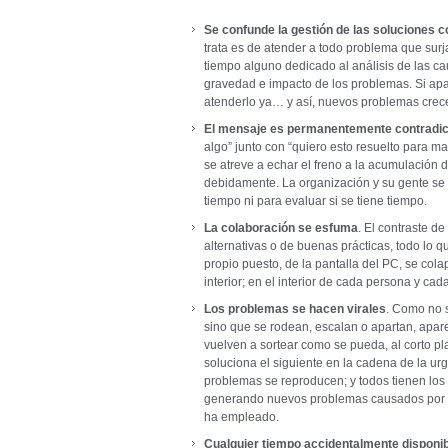
Se confunde la gestión de las soluciones c
trata es de atender a todo problema que sur
tiempo alguno dedicado al análisis de las cau
gravedad e impacto de los problemas. Si ap
atenderlo ya… y así, nuevos problemas crece
El mensaje es permanentemente contradic
algo” junto con “quiero esto resuelto para ma
se atreve a echar el freno a la acumulación d
debidamente. La organización y su gente se e
tiempo ni para evaluar si se tiene tiempo.
La colaboración se esfuma
. El contraste d
alternativas o de buenas prácticas, todo lo q
propio puesto, de la pantalla del PC, se colap
interior; en el interior de cada persona y ca
Los problemas se hacen virales
. Como no s
sino que se rodean, escalan o apartan, aparec
vuelven a sortear como se pueda, al corto pla
soluciona el siguiente en la cadena de la urg
problemas se reproducen; y todos tienen los
generando nuevos problemas causados por la s
ha empleado.
Cualquier tiempo accidentalmente disponib