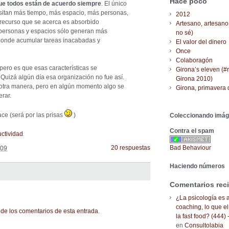
Hace poco
que todos están de acuerdo siempre
. El único
sitan más tiempo, más espacio, más personas,
2012
 recurso que se acerca es absorbido
Artesano, artesano
, personas y espacios sólo generan más
no sé)
 donde acumular tareas inacabadas y
El valor del dinero
Once
Colaboragón
pero es que esas características se
Girona’s eleven (#
 Quizá algún día esa organización no fue así.
Girona 2010)
otra manera, pero en algún momento algo se
Girona, primavera 
rar.
ace (será por las prisas
)
Coleccionando imá
Contra el spam
.
ctividad
20 respuestas
Bad Behaviour
009
Haciendo números
Comentarios rec
¿La psicología es a
coaching, lo que el
de los comentarios de esta entrada
.
la fast food? (444) 
en
Consultolabia