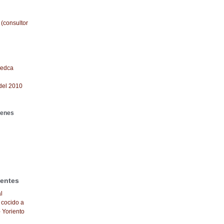
 (consultor
redca
del 2010
genes
ientes
l
 cocido a
- Yoriento