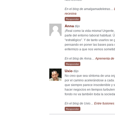
En el blog de amalgamadeletras…
recesiva
Responder
Anna
dijo
¡Real como la vida misma! Urgente, 
parte del entorno laboral habitual.
“estratégico”. Y de tanto usarlos se 
pensando en poner las bases para cr
enfermizo a que nos vemos someti
En el blog de Anna…
Aprenenta de t
Responder
Uxio
dijo
No creo que sea síntoma de una org
por el camino acelerándose a cada 
que siempre parece insostenible y s
hacer negocios en tiempos turbulen
fondo no va también toda la socie
En el blog de Uxio…
Entre fusiones
Responder