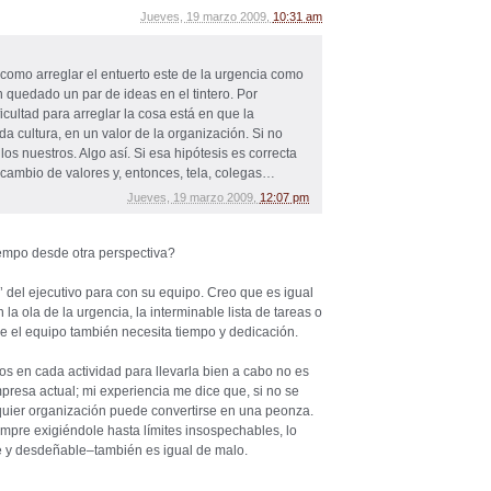
Jueves, 19 marzo 2009,
10:31 am
como arreglar el entuerto este de la urgencia como
 quedado un par de ideas en el tintero. Por
cultad para arreglar la cosa está en que la
a cultura, en un valor de la organización. Si no
os nuestros. Algo así. Si esa hipótesis es correcta
n cambio de valores y, entonces, tela, colegas…
Jueves, 19 marzo 2009,
12:07 pm
iempo desde otra perspectiva?
’ del ejecutivo para con su equipo. Creo que es igual
la ola de la urgencia, la interminable lista de tareas o
e el equipo también necesita tiempo y dedicación.
os en cada actividad para llevarla bien a cabo no es
resa actual; mi experiencia me dice que, si no se
lquier organización puede convertirse en una peonza.
mpre exigiéndole hasta límites insospechables, lo
le y desdeñable–también es igual de malo.