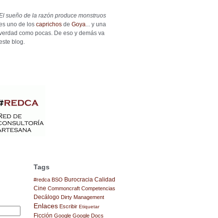
El sueño de la razón produce monstruos
es uno de los
caprichos
de
Goya
... y una
verdad como pocas. De eso y demás va
este blog.
Tags
Burocracia
Calidad
#redca
BSO
Cine
Commoncraft
Competencias
Decálogo
Dirty Management
Enlaces
Escribir
Etiquetar
Ficción
Google
Google Docs