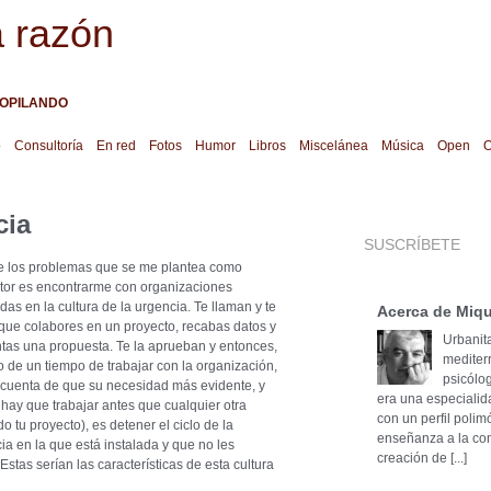
a razón
OPILANDO
o
Consultoría
En red
Fotos
Humor
Libros
Miscelánea
Música
Open
O
cia
SUSCRÍBETE
 los problemas que se me plantea como
tor es encontrarme con organizaciones
adas en la cultura de la urgencia. Te llaman y te
Acerca de Miqu
que colabores en un proyecto, recabas datos y
Urbanita
tas una propuesta. Te la aprueban y entonces,
mediter
o de un tiempo de trabajar con la organización,
psicólog
 cuenta de que su necesidad más evidente, y
era una especialid
 hay que trabajar antes que cualquier otra
con un perfil poli
do tu proyecto), es detener el ciclo de la
enseñanza a la cons
ia en la que está instalada y que no les
creación de [...]
tas serían las características de esta cultura