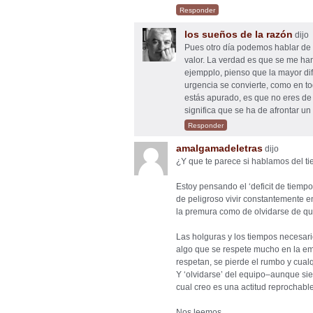
Responder
los sueños de la razón
dijo
Pues otro día podemos hablar de 
valor. La verdad es que se me han
ejempplo, pienso que la mayor difi
urgencia se convierte, como en tod
estás apurado, es que no eres de l
significa que se ha de afrontar u
Responder
amalgamadeletras
dijo
¿Y que te parece si hablamos del t
Estoy pensando el ‘deficit de tiempo
de peligroso vivir constantemente en 
la premura como de olvidarse de qu
Las holguras y los tiempos necesari
algo que se respete mucho en la emp
respetan, se pierde el rumbo y cua
Y ‘olvidarse’ del equipo–aunque sie
cual creo es una actitud reprochab
Nos leemos.