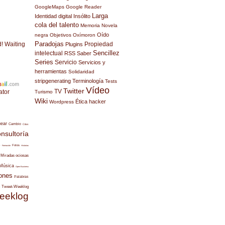
GoogleMaps
Google Reader
Larga
Identidad digital
Insólito
cola del talento
Memoria
Novela
Oído
negra
Objetivos
Oxímoron
Paradojas
d! Waiting
Propiedad
Plugins
Sencillez
intelectual
RSS
Saber
Series
Servicio
Servicios y
herramientas
Solidaridad
stripgenerating
Terminología
Tests
Vídeo
Twitter
TV
ator
Turismo
Wiki
Ética hacker
Wordpress
uear
Cambio
Citas
nsultoría
s
Fotos
Formación
Historias
Miradas ociosas
Música
Open Business
ones
Palabras
Tweet-Weeklog
eeklog