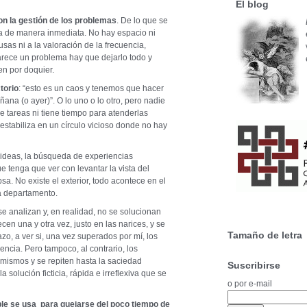
El blog
on la gestión de los problemas
. De lo que se
ja de manera inmediata. No hay espacio ni
sas ni a la valoración de la frecuencia,
arece un problema hay que dejarlo todo y
n por doquier.
torio
: “esto es un caos y tenemos que hacer
ñana (o ayer)”. O lo uno o lo otro, pero nadie
e tareas ni tiene tiempo para atenderlas
stabiliza en un círculo vicioso donde no hay
e ideas, la búsqueda de experiencias
ue tenga que ver con levantar la vista del
sa. No existe el exterior, todo acontece en el
da departamento.
e analizan y, en realidad, no se solucionan
en una y otra vez, justo en las narices, y se
Tamaño de letra
zo, a ver si, una vez superados por mí, los
encia. Pero tampoco, al contrario, los
 mismos y se repiten hasta la saciedad
Suscribirse
olución ficticia, rápida e irreflexiva que se
o por e-mail
le se usa para quejarse del poco tiempo de