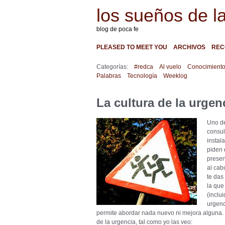
los sueños de l
blog de poca fe
PLEASED TO MEET YOU
ARCHIVOS
REC
Categorías:
#redca
Al vuelo
Conocimient
Palabras
Tecnología
Weeklog
La cultura de la urgen
Uno de
consul
instal
piden 
presen
al cab
te das
la que
(inclui
urgenc
permite abordar nada nuevo ni mejora alguna. Es
de la urgencia, tal como yo las veo: