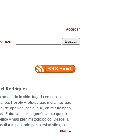
Acceder
pinión
el Rodríguez
 para toda la vida, fugado en una isla
ránea; filósofo y letrado que mola más que
o, de apellido, social que, en mis tiempos,
ad. Entre tanto título genérico me quedé
mórfico y más bien metodológico. Desde la
ultoría, pasando por la estadística, la
mas →