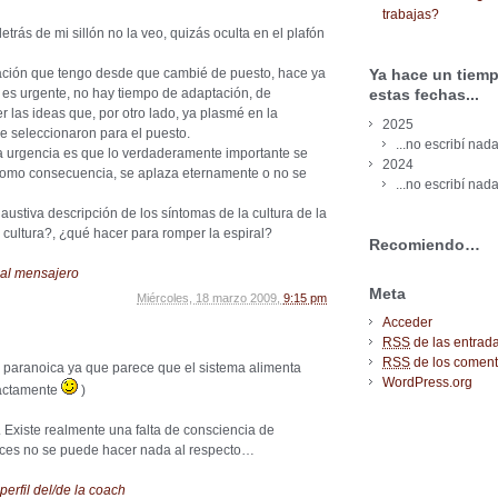
trabajas?
rás de mi sillón no la veo, quizás oculta en el plafón
ación que tengo desde que cambié de puesto, hace ya
Ya hace un tiemp
 es urgente, no hay tiempo de adaptación, de
estas fechas...
r las ideas que, por otro lado, ya plasmé en la
2025
e seleccionaron para el puesto.
...no escribí nada
la urgencia es que lo verdaderamente importante se
2024
, como consecuencia, se aplaza eternamente o no se
...no escribí nada
haustiva descripción de los síntomas de la cultura de la
cultura?, ¿qué hacer para romper la espiral?
Recomiendo…
 al mensajero
Meta
Miércoles, 18 marzo 2009,
9:15 pm
Acceder
RSS
de las entrad
RSS
de los coment
 paranoica ya que parece que el sistema alimenta
WordPress.org
xactamente
)
. Existe realmente una falta de consciencia de
veces no se puede hacer nada al respecto…
perfil del/de la coach