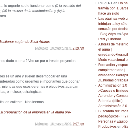
RUPERT en
Un pa
ia: lo urgente suele funcionar como
(i) la evasión del
tranvía por la Barc
, (iii) la excusa de la manipulación y (iv) la
hace un siglo
otro.
Las páginas web 
infrinjan la ley sólo
cerrarán por decisi
- Blog Adpv
en
A pa
Red y Libertad
Gestionar según de Scott Adams
A horas de meter l
Miércoles, 18 marzo 2009,
7:39 pm
el agua |
enredando+korapil
Modo vacacional o
os dado cuenta? Veo un par o tres de proyectos
Formación y espac
complementario |
enredando+korapil
des es un arte y suelen desembocar en una
¿Estudias o trabaj
nsideradas como urgentes e importantes que podrían
Administración 1.0 
, mientras que esos gerentes o ejecutivos aparcan
¿Cueces o Enrique
as, e incluso, estratégicas.
Aprender y Compar
Sobre la (difícil)
ito ‘en caliente’. Nos leemos.
Administración 2.0
Buscando recurso
La preparación de la empresa en la etapa pre-
pedagógicos (FF2) 
Personas y Equipo
Miércoles, 18 marzo 2009,
9:07 pm
Productivos
en
¿Es