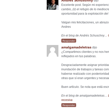
Andrés Schuschny
dijo
Excelente post. Según mi experienc
cambio, (ii) el refugio de lo mediocre
oportunidad para la explotación del 
Valgan mis felicitaciones, un abrazo
Andres
En el blog de Andrés Schuschny…
Responder
amalgamadeletras
dijo
¿Compartimos clientes y no nos hem
reflejados en tus palabras.
Desgraciadamente asignar priorida
inundación de trabajos y tareas co
haberse realizado con posterioridad
otras que sí eran urgentes y necesari
Buen artículo. Se nota que está escr
En el blog de amalgamadeletras…
recesiva
Responder