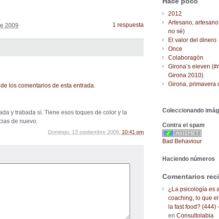
Hace poco
2012
Artesano, artesano
1 respuesta
re 2009
no sé)
El valor del dinero
Once
Colaboragón
Girona’s eleven (#
Girona 2010)
Girona, primavera 
de los comentarios de esta entrada
.
Coleccionando imá
da y trabada sí. Tiene esos toques de color y la
cias de nuevo.
Contra el spam
Domingo, 13 septiembre 2009,
10:41 pm
Bad Behaviour
Haciendo números
Comentarios rec
¿La psicología es a
coaching, lo que el
la fast food? (444) 
en
Consultolabia