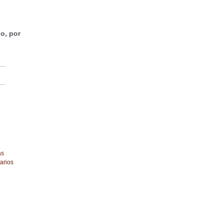
o, por
...
...
as
arios