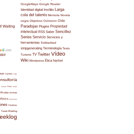
GoogleMaps
Google Reader
Larga
Identidad digital
Insólito
cola del talento
Memoria
Novela
Oído
negra
Objetivos
Oxímoron
Paradojas
d! Waiting
Propiedad
Plugins
Sencillez
intelectual
RSS
Saber
Series
Servicio
Servicios y
herramientas
Solidaridad
stripgenerating
Terminología
Tests
Vídeo
Twitter
TV
ator
Turismo
Wiki
Ética hacker
Wordpress
uear
Cambio
Citas
nsultoría
s
Fotos
Formación
Historias
Miradas ociosas
Música
Open Business
ones
Palabras
Tweet-Weeklog
eeklog