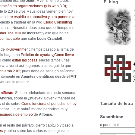
ambién escribe
Julen
. A ver si, entre todos,
El blog
ración en organizaciones (y la web 3.0)
;
e lo 2.0 se vive, y sus ideas vienen bien hoy
r sobre espíritu colaborativo y otra ponerse a
uesto a trastear en la wiki
Cloud Consulting
semana… Necesito ideas para que el tiempo me
ber The Milk
de
Iboisset
; y eso que no he
or fatigable
que sufre
Louis Crandell
.
o de
K-Government
, hemos pasado al tema de
ís
haga una
Petición de ayuda: ¿Cómo llevar
al como
están las cosas
. Necesitamos unas
na
; a ver si así llegamos a conseguir lo que
obierno 2.0?
; pues debe de ser algo así como
lantemente en
Apuntes científicos desde el MIT
ver con lo anterior…
nifiesto
. Se han adelantado dos esta semana:
Andrés
, sobre la ¿nueva? ¿joven? manera de
Tamaño de letra
 y el de sobre
Cómo funciona el periodismo hoy
ncionar… que habrá mucho periodista muy
 búsqueda de empleo
de
Alfonso
.
Suscribirse
o por e-mail
el resto del párrafo, cierro capítulo y paso a
rs
y opina sobre las curiosas tipologías de