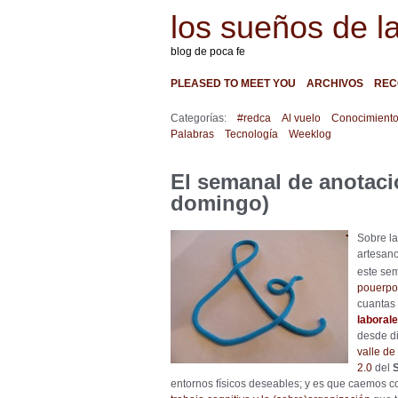
los sueños de l
blog de poca fe
PLEASED TO MEET YOU
ARCHIVOS
REC
Categorías:
#redca
Al vuelo
Conocimient
Palabras
Tecnología
Weeklog
El semanal de anotaci
domingo)
Sobre la
artesano
este se
pouerpoi
cuantas
laboral
desde di
valle de
2.0
del
S
entornos físicos deseables; y es que caemos 