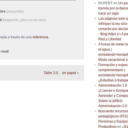
RUPERT en
Un pa
tranvía por la Barc
bre
(requerido)
hace un siglo
Las páginas web 
il
(requerido, pero no se verá)
infrinjan la ley sólo
cerrarán por decisi
- Blog Adpv
en
A pa
trada a través de una
referencia
.
Red y Libertad
A horas de meter l
el agua |
-mail
enredando+korapil
Modo vacacional o
Formación y espac
complementario |
Taller 2.0… en papel
»
enredando+korapil
¿Estudias o trabaj
Administración 1.0 
¿Cueces o Enrique
Aprender y Compar
Sobre la (difícil)
Administración 2.0
Buscando recurso
pedagógicos (FF2) 
Personas y Equipo
Productivos
en
¿Es