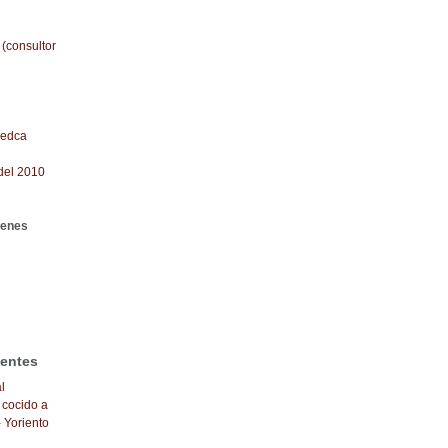
 (consultor
redca
del 2010
genes
ientes
l
 cocido a
- Yoriento