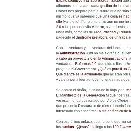
trabajo cognitivo y la (sobre)organización
que t
atinamos con
La adecuada gestión de la colabo
Dolors
nos prepara para el futuro que no sólo d
mismo; que ya sabemos que
Una cosa es habla
ello
(ya lo
dije
). Por ejemplo, yo aún no me he p
2.0
a la que nos invita
Alberto
; a ver si esta 
rinda más, como las de
Productividad y Remem
padecido el
Síndrome prelaboral de un trabajad
Con las venturas y desventuras del funcionari
la
administración
. A mí no me extraña que
Gen
a cabo un proyecto 2.0 en la Administración?
t
verdaderas
Reformas 2.0
, que pide e ilustra
An
pregunta
K-Government
:
¿Qué es para ti un G
Qué diantre es la antimateria
que aclaran bril
y vale la pena leer aunque no tenga nada que 
Se acerca el otoño, la caída de la hoja y del
ma
El Manifiesto de la Generación M
que nos trae
ver este mundo gestionado por
Viejos Chotos
;
que presenta
Rosaura
, o de cómo debería fu
interesado con encontrar
La mejor técnica de
Con ese último enlace, que no tiene que ver con 
los
sueltos
.
@jesusfdez
llega a los
100
followe