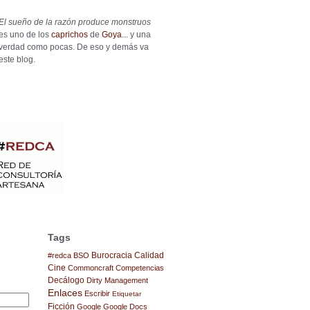
El sueño de la razón produce monstruos
es uno de los
caprichos
de
Goya
... y una
verdad como pocas. De eso y demás va
este blog.
Tags
Burocracia
Calidad
#redca
BSO
Cine
Commoncraft
Competencias
Decálogo
Dirty Management
Enlaces
Escribir
Etiquetar
Ficción
Google
Google Docs