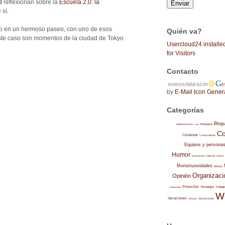
0
reflexionan sobre la
Escuela 2.0: la
 sí.
jo en un hermoso paseo, con uno de esos
Quién va?
este caso son momentos de la ciudad de Tokyo
Usercloud24 installe
for Visitors
Contacto
by
E-Mail Icon Gener
Categorías
Blog
Administración
Artesanía
Arte
Co
Colaborar
Conocimiento
Equipos y persona
Humor
Internet
Libros
Innovación
Monstruosidades
Método
Organizaci
Opinión
Proyectos
Trabajo
Tecnología
Productividad
W
Vacaciones
Verano
Vida ilustrada