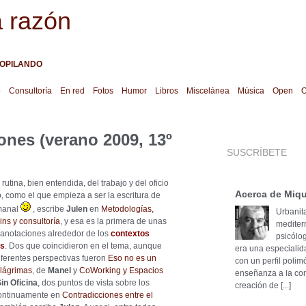
a razón
OPILANDO
o
Consultoría
En red
Fotos
Humor
Libros
Miscelánea
Música
Open
O
ones (verano 2009, 13º
SUSCRÍBETE
 rutina, bien entendida, del trabajo y del oficio
Acerca de Miqu
, como el que empieza a ser la escritura de
manal
, escribe
Julen
en
Metodologías,
Urbanita
ns y consultoría
, y esa es la primera de unas
mediter
 anotaciones alrededor de los
contextos
psicólog
es
. Dos que coincidieron en el tema, aunque
era una especialid
ferentes perspectivas fueron
Eso no es un
con un perfil poli
 lágrimas
, de
Manel
y
CoWorking y Espacios
enseñanza a la cons
in Oficina
, dos puntos de vista sobre los
creación de [...]
continuamente en
Contradicciones entre el