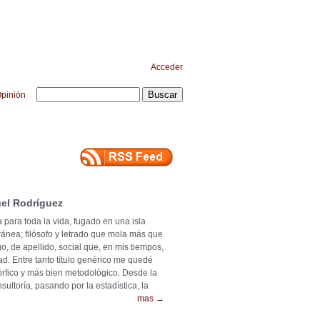
Acceder
pinión
el Rodríguez
 para toda la vida, fugado en una isla
ránea; filósofo y letrado que mola más que
o, de apellido, social que, en mis tiempos,
ad. Entre tanto título genérico me quedé
mórfico y más bien metodológico. Desde la
ultoría, pasando por la estadística, la
mas →