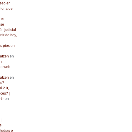
seo en
elona de
que
 se
ón judicial
rtir de hoy,
os pies en
atzen
en
n
io web
atzen
en
as?
ó 2.0,
ces? |
tir
en
s
|
s
tudias o