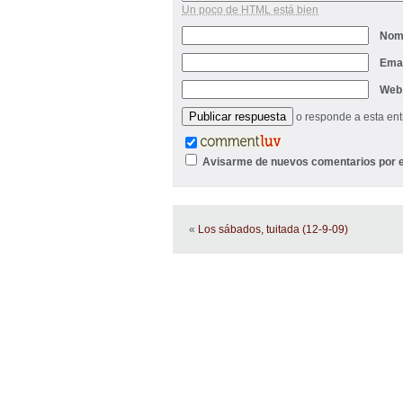
Un poco de HTML está bien
Nom
Ema
Web
o responde a esta en
Avisarme de nuevos comentarios por e
«
Los sábados, tuitada (12-9-09)