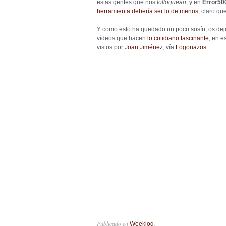
estas gentes que nos
follogüean
; y en
Error50
herramienta debería ser lo de menos
, claro que
Y como esto ha quedado un poco sosín, os de
vídeos que hacen
lo cotidiano fascinante
; en 
vistos por
Joan Jiménez
, vía
Fogonazos
.
Publicado en
.
Weeklog