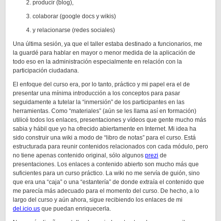
producir (blog),
colaborar (google docs y wikis)
y relacionarse (redes sociales)
Una última sesión, ya que el taller estaba destinado a funcionarios, me
la guardé para hablar en mayor o menor medida de la aplicación de
todo eso en la administración especialmente en relación con la
participación ciudadana.
El enfoque del curso era, por lo tanto, práctico y mi papel era el de
presentar una mínima introducción a los conceptos para pasar
seguidamente a tutelar la “inmersión” de los participantes en las
herramientas. Como “materiales” (aún se les llama así en formación)
utilicé todos los enlaces, presentaciones y vídeos que gente mucho más
sabia y hábil que yo ha ofrecido abiertamente en Internet. Mi idea ha
sido construir una wiki a modo de “libro de notas” para el curso. Está
estructurada para reunir contenidos relacionados con cada módulo, pero
no tiene apenas contenido original, sólo algunos
prezi
de
presentaciones. Los enlaces a contenido abierto son mucho más que
suficientes para un curso práctico. La wiki no me servía de guión, sino
que era una “caja” o una “estantería” de donde extraía el contenido que
me parecía más adecuado para el momento del curso. De hecho, a lo
largo del curso y aún ahora, sigue recibiendo los enlaces de mi
del.icio.us
que puedan enriquecerla.