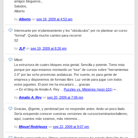
amigos blogueros.,
Saludos,
Alberto
by
Alberto
on
sep 18, 2009 at 4:53 am
Interesante por el planteamiento y los “obstáculos” por no plantear un curso
“formal”. Queda mucho camino para recorrer.
S2
by
JLP
on
sep 19, 2009 at 8:26 pm
Mikel:
La estructura de cuatro bloques esta genial. Sencilla y potente. Tomo nota
porque por aqui estamos montando un “tour” de cursos sobre “herramientas
2.0″ por las ocho provincias andaluzas. Por suerte, es para gente de
empresa y disponemos de formato libre. Luz verde para jugar con todos
estos juguetes. El post me ha encanta’o…. gracias.
.-= En el blog de Amalio A. Rey…
Puzzles vs. Misterios (post-101)
=-.
by
Amalio A. Rey
on
sep 20, 2009 at 7:06 pm
Gracias, @gente, y perdonad por no responder antes. Ando un poco liado.
Sería estupendo conocer vuestras versiones de cursos/seminarios/talleres;
aquí, cuantos más seamos, más reiremos…
by
Miquel Rodríguez
on
sep 22, 2009 at 9:07 pm