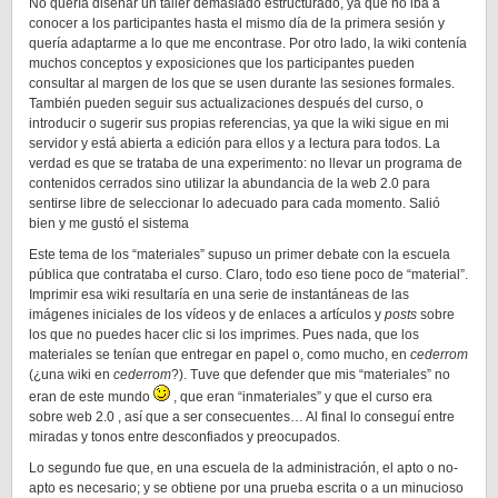
No quería diseñar un taller demasiado estructurado, ya que no iba a
conocer a los participantes hasta el mismo día de la primera sesión y
quería adaptarme a lo que me encontrase. Por otro lado, la wiki contenía
muchos conceptos y exposiciones que los participantes pueden
consultar al margen de los que se usen durante las sesiones formales.
También pueden seguir sus actualizaciones después del curso, o
introducir o sugerir sus propias referencias, ya que la wiki sigue en mi
servidor y está abierta a edición para ellos y a lectura para todos. La
verdad es que se trataba de una experimento: no llevar un programa de
contenidos cerrados sino utilizar la abundancia de la web 2.0 para
sentirse libre de seleccionar lo adecuado para cada momento. Salió
bien y me gustó el sistema
Este tema de los “materiales” supuso un primer debate con la escuela
pública que contrataba el curso. Claro, todo eso tiene poco de “material”.
Imprimir esa wiki resultaría en una serie de instantáneas de las
imágenes iniciales de los vídeos y de enlaces a artículos y
posts
sobre
los que no puedes hacer clic si los imprimes. Pues nada, que los
materiales se tenían que entregar en papel o, como mucho, en
cederrom
(¿una wiki en
cederrom
?). Tuve que defender que mis “materiales” no
eran de este mundo
, que eran “inmateriales” y que el curso era
sobre web 2.0 , así que a ser consecuentes… Al final lo conseguí entre
miradas y tonos entre desconfiados y preocupados.
Lo segundo fue que, en una escuela de la administración, el apto o no-
apto es necesario; y se obtiene por una prueba escrita o a un minucioso