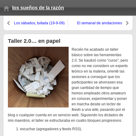
los sueños de la razón
Los sábados, tuitada (19-9-09)
El semanal de anotaciones
(verano 2009, 13º domingo)
Taller 2.0… en papel
Recién he acabado un taller
básico sobre las herramientas
2.0. Se bautizó como “curso”, pero
como no me considero un experto
teórico en la materia, orienté las
sesiones a conseguir que los
participantes se ahorrasen esa
gran cantidad de tiempo que
hemos empleado otros
amateurs
en conocer, experimentar y poner
en marcha desde un lector de
feeds
a una wiki, pasando por el
blog o cualquier cuenta en un servicio web. Siguiendo los dictados de
mis maestros, el taller se estructuraba en cuatro bloques progresivos:
escuchar (agregadores y feeds RSS),