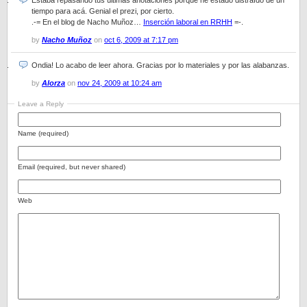
Estaba repasando tus últimas anotaciones porque he estado distraído de un
tiempo para acá. Genial el prezi, por cierto.
.-= En el blog de Nacho Muñoz…
Inserción laboral en RRHH
=-.
by
Nacho Muñoz
on
oct 6, 2009 at 7:17 pm
Ondia! Lo acabo de leer ahora. Gracias por lo materiales y por las alabanzas.
by
Alorza
on
nov 24, 2009 at 10:24 am
Leave a Reply
Name (required)
Email (required, but never shared)
Web