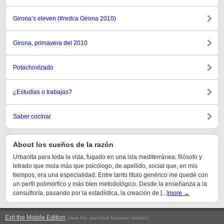
Girona’s eleven (#redca Girona 2010)
Girona, primavera del 2010
Potachovizado
¿Estudias o trabajas?
Saber cocinar
About los sueños de la razón
Urbanita para toda la vida, fugado en una isla mediterránea; filósofo y
letrado que mola más que psicólogo, de apellido, social que, en mis
tiempos, era una especialidad. Entre tanto título genérico me quedé con
un perfil polimórfico y más bien metodológico. Desde la enseñanza a la
consultoría, pasando por la estadística, la creación de [...]
more →
Exit the Mobile Edition
.
(view the standard browser version)