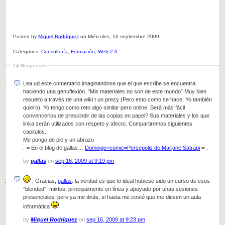
Posted by
Miquel Rodríguez
on Miércoles, 16 septiembre 2009.
Categories:
Consultoría
,
Formación
,
Web 2.0
14 Responses
Lea ud este comentario imaginandose que el que escribe se encuentra
haciendo una genuflexión. “Mis materiales no son de este mundo” Muy bien
resuelto a través de una wiki t un prezy (Pero esto como se hace. Yo también
quiero). Yo tengo como reto algo similar pero online. Será más fácil
convencerlos de prescindir de las copias en papel? Sus materiales y los que
linka serán utilizados con respeto y afecto. Compartiremos siguientes
capitulos.
Me pongo de pie y un abrazo
.-= En el blog de gallas…
Domingo+comic=Persepolis de Marjane Satrapi
=-.
by
gallas
on
sep 16, 2009 at 9:19 pm
, Gracias,
gallas
. la verdad es que lo ideal hubiese sido un curso de esos
“blended”, mixtos, principalmente en línea y apoyado por unas sesiones
presenciales; pero ya me dirás, si hasta me costó que me diesen un aula
informática
.
by
Miquel Rodríguez
on
sep 16, 2009 at 9:23 pm