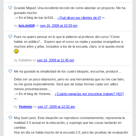
Grande Miquel. Una excelente lección de como abordar un proyecto. Me ha
gustado mucho
.-= En el blog de luis.tic616…
¿Qué dicen tus clientes de ti?
=-.
by
luis.tic616
on
sep 16, 2009 at 10:29 pm
Pues no quiero pensar en lo que le pidieron al profesor del curso “Cómo
hablar en público”… Espero que el curso se repita y puedas evangelizar a
muchos jefes y jefas. Incluidos a los de la escuela, claro, si te queda moral
by
Catalina
on
sep 16, 2009 at 11:45 pm
Me ha gustado la simplicidad de los cuatro bloques, escuchar, producir…
Debo ser un poco deprezivo, pero es una herramienta que no me cae bien,
no me gusta especialmente. Será que de todas formas cada vez utilizo
menos presentaciones…
.-= En el blog de Yoriento…
¿Cuánto pagarías por encontrar trabajo? (607)
=-.
by
Yoriento
on
sep 17, 2009 at 12:32 am
Muy buen post. Esta situación se reproduce constantemente, representa la
realidad 2.0 actual en la educación, y supongo que las cosas tardarán en
cambiar.
Hoy en día se habla mucho de la escuela 2.0, pero las pruebas de evaluación