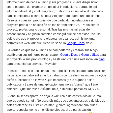
informe diario de cada alumno y sus progresos. Nueva disquisición
sobre el papel del examen en un taller introductorio, porque lo del
informe individual y continuo, claro, ni de coña en un taller donde cada
participante iba a estar a su bola y explorando buena arte del tiempo.
Resolví la cuestión proponiendo que cada alumno elaborase un
proyecto propio de aplicación de las herramientas 2.0. Podía ser un
proyecto profesional o personal. Tras las mismas miradas de
desconfianza y angustia, también conseguí que se aceptase. Incluso
dejé claro que el proyecto lo elaborarían usando, asimismo, una
herramienta web, aunque fuese un sencillo
Google Docs
. Vale.
La verdad es que los alumnos se comportaron y crearon sus blogs,
escribieron sus primeros
posts
, usaron
Google Docs
y
Google Sites
para
el proyecto, o sus propios blogs y hasta uno creo una red social en
ning
para presentar su proyecto. Muy bien.
Pues cerramos el curso con un despropósito. Resulta que para justificar
mi calificación debo entregar los trabajos de los alumnos impresos ¿Que
están publicados en la web? Que impresos ¿Que algunos están
publicados a través de una aplicación que no es “plana”, que tiene
enlaces? Que impresos. Así que, hala, a imprimir pantallas. Muy 2.0.
Bueno, miserias aparte, os dejo la wiki / caja de contenidos del curso,
que os puede ser útil. No esperéis más que eso, una especie de bloc de
notas / referencias. Está en catalán; y, claro, agradeceré cualquier
aporte, especialmente en el último bloque, el de participación