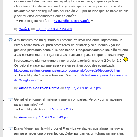
siguen siendo las mismas, en papel, y lo que es peor, lo que se pide es
chapatoria. Son distintos mundos, y hasta que no se supere este escollo
malamente se conseguirá una educación 2.0, por mucho que se hable de ella
y por muchos ordenadores que se envíen.
.-= En el blog de María L…
O camiño da innovación
=-.
by
María L
on
sep 17, 2009 at 8:53 am
A mi también me ha gustado el enfoque. Yo llevo dos años impartiendo un
curso sobre Web 2.0 para profesores de primaria y secundaria y ya me
gustaría plantearlo como tú lo has hecho. Desgraciadamente me ciño mucho
a las herramientas en lugar de a las finalidades para las que se usan. Muy
interesante tu planteamiento y muy propia la colisión entre lo 2.0 y lo -1.0.
Os dejo el enlace aunque esta versión está un poco desactualizada:
http://cepcastilleja.dreamhosters.com/contenido/cdweb20/bloque00.html
.-= En el blog de Antonio González García…
Slideshare importa documentos
de Googledocs!!!
=-.
by
Antonio González García
on
sep 17, 2009 at 6:02 pm
Genial: el enfoque, el material y que lo compartas. Pero, ¿cómo hacemos
para imprimirlo? ;-P
.-= En el blog de Anna…
Reformes 2.0
=-.
by
Anna
on
sep 17, 2009 at 9:43 pm
Bravo Miguel. por la wiki y por el Prezl- La verdad es que ahora me voy a
animar a hacer una presentación. Deberías darnos un tutorial on line a tus