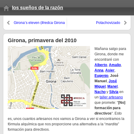
los sueños de la razón
Girona’s eleven (#redca Girona
Potachovizado
2010)
Girona, primavera del 2010
Mañana salgo para
Girona, donde me
encontraré con
Alberto
,
Amalio
,
Anna
,
Asier
,
Eugenio
,
José
Manuel
,
José
Miguel
,
Manel
,
Nacho
y
Silvia
en
un
taller artesano
que promete: “
[No]
formación para
directivos
“. Esto
es, unos cuantos artesanos nos vamos a Girona a ver si encontramos la
fórmula alquímica que nos proporcione una alternativa a la “
mardita
”
formación para directivos.