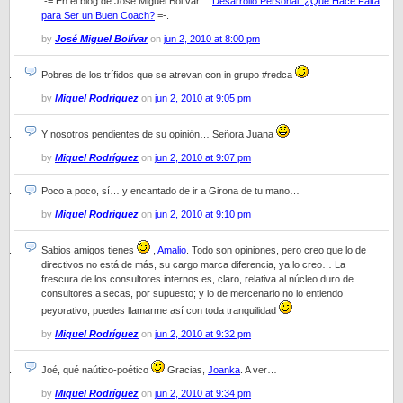
.-= En el blog de José Miguel Bolívar…
Desarrollo Personal: ¿Qué Hace Falta
para Ser un Buen Coach?
=-.
by
José Miguel Bolívar
on
jun 2, 2010 at 8:00 pm
Pobres de los trífidos que se atrevan con in grupo #redca
by
Miquel Rodríguez
on
jun 2, 2010 at 9:05 pm
Y nosotros pendientes de su opinión… Señora Juana
by
Miquel Rodríguez
on
jun 2, 2010 at 9:07 pm
Poco a poco, sí… y encantado de ir a Girona de tu mano…
by
Miquel Rodríguez
on
jun 2, 2010 at 9:10 pm
Sabios amigos tienes
,
Amalio
. Todo son opiniones, pero creo que lo de
directivos no está de más, su cargo marca diferencia, ya lo creo… La
frescura de los consultores internos es, claro, relativa al núcleo duro de
consultores a secas, por supuesto; y lo de mercenario no lo entiendo
peyorativo, puedes llamarme así con toda tranquilidad
by
Miquel Rodríguez
on
jun 2, 2010 at 9:32 pm
Joé, qué naútico-poético
Gracias,
Joanka
. A ver…
by
Miquel Rodríguez
on
jun 2, 2010 at 9:34 pm