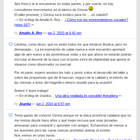
Aire fresco te lo encuentras en todas partes, y por suerte, no hay
consultores-mercenarios en el elenco de Girona
El taller promete, y Girona será exótico para mí…. un saludo!!
.-= En el blog de Amalio A. Rey…
¿Cómo son los emprendedores sociales?
(post-167)
=-.
by
Amalio A. Rey
on
jun 2, 2010 at 6:42 pm
Lástima, como dices, que no estén todos los que iniciaron #redca, pero no
demasiada… La incorporación de sabia nueva a este encuentro aportará
algo de aire nuevo a las portentosas velas y los que ahora no estarán podrán
escrutar el devenir de la nave con el punto extra de objetividad que aporta el
situarse como observador no inercial.
Por mi parte, espero ansioso los tuits y posts sobre el desarrollo del taller y
sobre las propuestas que de él nazcan, seguro de la calidad y el interés de
las mismas a tenor del magnífico elenco reunido para la ocasión!
Ánimo! Y buen trabajo!
.-= En el blog de Joanka…
Una altra retallada és possible! #otratijera
=-.
by
Joanka
on
jun 2, 2010 at 6:57 pm
Tenía ganas de conocer Girona porque es la única provincia catalana que se
me resiste desde hace años y qué mejor excusa que unas jornadas
artesanas para compartir y aprender con amigos. Echaremos de menos a
los ausentes pero las caras nuevas prometen animar el evento.
Nos vemos en unas horas.