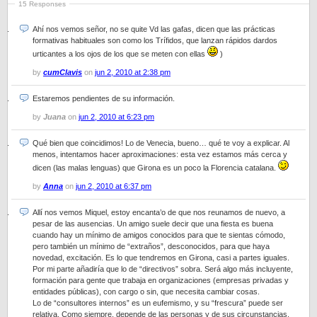
15 Responses
Ahí nos vemos señor, no se quite Vd las gafas, dicen que las prácticas
formativas habituales son como los Trífidos, que lanzan rápidos dardos
urticantes a los ojos de los que se meten con ellas
)
by
cumClavis
on
jun 2, 2010 at 2:38 pm
Estaremos pendientes de su información.
by
Juana
on
jun 2, 2010 at 6:23 pm
Qué bien que coincidimos! Lo de Venecia, bueno… qué te voy a explicar. Al
menos, intentamos hacer aproximaciones: esta vez estamos más cerca y
dicen (las malas lenguas) que Girona es un poco la Florencia catalana.
by
Anna
on
jun 2, 2010 at 6:37 pm
Allí nos vemos Miquel, estoy encanta’o de que nos reunamos de nuevo, a
pesar de las ausencias. Un amigo suele decir que una fiesta es buena
cuando hay un mínimo de amigos conocidos para que te sientas cómodo,
pero también un mínimo de “extraños”, desconocidos, para que haya
novedad, excitación. Es lo que tendremos en Girona, casi a partes iguales.
Por mi parte añadiría que lo de “directivos” sobra. Será algo más incluyente,
formación para gente que trabaja en organizaciones (empresas privadas y
entidades públicas), con cargo o sin, que necesita cambiar cosas.
Lo de “consultores internos” es un eufemismo, y su “frescura” puede ser
relativa. Como siempre, depende de las personas y de sus circunstancias.