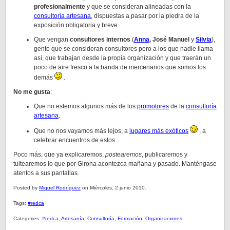
profesionalmente
y que se consideran alineadas con la
consultoría artesana
, dispuestas a pasar por la piedra de la
exposición obligatoria y breve.
Que vengan
consultores internos
(
Anna
,
José Manuel
y
Silvia
),
gente que se consideran consultores pero a los que nadie llama
así, que trabajan desde la propia organización y que traerán un
poco de aire fresco a la banda de mercenarios que somos los
demás
.
No me gusta
:
Que no estemos algunos más de los
promotores
de la
consultoría
artesana
.
Que no nos vayamos más lejos, a
lugares más exóticos
, a
celebrar encuentros de estos…
Poco más, que ya explicaremos,
postearemos
, publicaremos y
tuitearemos lo que por Girona acontezca mañana y pasado. Manténgase
atentos a sus pantallas.
Posted by
Miquel Rodríguez
on Miércoles, 2 junio 2010.
Tags:
#redca
Categories:
#redca
,
Artesanía
,
Consultoría
,
Formación
,
Organizaciones