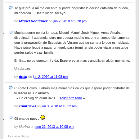
Te gustará, a mí me encanta; y podré degustar la cocina catalana de nuevo,
mi añorada… Hasta luego, tocayo.
by
Miquel Rodríguez
on
jun 2, 2010 at 9:38 pm
Mucha suerte con la jornada, Miquel, Manel, José Miguel, Anna, Amalio…
disculpad mi ausencia, pero me cuesta mucho encontrar tiempo últimamente,
con la preparación de Escuelas de Verano que se suma a lo que es habitual.
Hace poco llegué a pagar un vuelo para terminar sin poder viajar a costa de
perder salud y casi familia.
En fin… no os cuento mi vida. Espero estar más tranquila en algún momento.
Un abrazo
by
dreig
on
jun 2, 2010 at 11:08 pm
Cuídate Dolors. Habrás más momentos en los que espero poder disfrutar de
tu discurso. Un abrazo!
.-= En el blog de cumClavis…
Taller artesano
=-.
by
cumClavis
on
jun 3, 2010 at 10:32 am
Girona de nuevo
by
Marina
on
ene 21, 2013 at 10:08 pm
Leave a Reply