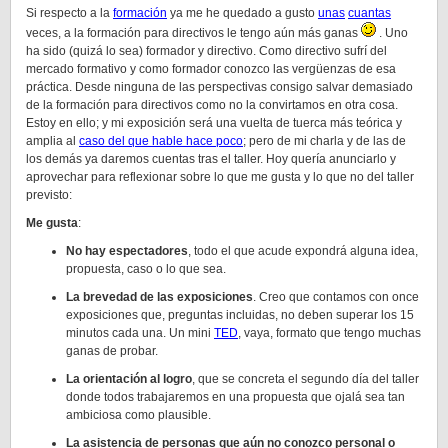
Si respecto a la
formación
ya me he quedado a gusto
unas
cuantas
veces, a la formación para directivos le tengo aún más ganas
. Uno
ha sido (quizá lo sea) formador y directivo. Como directivo sufrí del
mercado formativo y como formador conozco las vergüenzas de esa
práctica. Desde ninguna de las perspectivas consigo salvar demasiado
de la formación para directivos como no la convirtamos en otra cosa.
Estoy en ello; y mi exposición será una vuelta de tuerca más teórica y
amplia al
caso del que hable hace poco
; pero de mi charla y de las de
los demás ya daremos cuentas tras el taller. Hoy quería anunciarlo y
aprovechar para reflexionar sobre lo que me gusta y lo que no del taller
previsto:
Me gusta
:
No hay espectadores
, todo el que acude expondrá alguna idea,
propuesta, caso o lo que sea.
La brevedad de las exposiciones
. Creo que contamos con once
exposiciones que, preguntas incluidas, no deben superar los 15
minutos cada una. Un mini
TED
, vaya, formato que tengo muchas
ganas de probar.
La orientación al logro
, que se concreta el segundo día del taller
donde todos trabajaremos en una propuesta que ojalá sea tan
ambiciosa como plausible.
La asistencia de personas que aún no conozco personal o