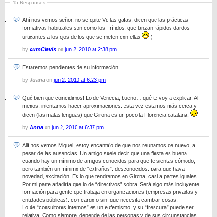
15 Responses
Ahí nos vemos señor, no se quite Vd las gafas, dicen que las prácticas
formativas habituales son como los Trífidos, que lanzan rápidos dardos
urticantes a los ojos de los que se meten con ellas
)
by
cumClavis
on
jun 2, 2010 at 2:38 pm
Estaremos pendientes de su información.
by
Juana
on
jun 2, 2010 at 6:23 pm
Qué bien que coincidimos! Lo de Venecia, bueno… qué te voy a explicar. Al
menos, intentamos hacer aproximaciones: esta vez estamos más cerca y
dicen (las malas lenguas) que Girona es un poco la Florencia catalana.
by
Anna
on
jun 2, 2010 at 6:37 pm
Allí nos vemos Miquel, estoy encanta’o de que nos reunamos de nuevo, a
pesar de las ausencias. Un amigo suele decir que una fiesta es buena
cuando hay un mínimo de amigos conocidos para que te sientas cómodo,
pero también un mínimo de “extraños”, desconocidos, para que haya
novedad, excitación. Es lo que tendremos en Girona, casi a partes iguales.
Por mi parte añadiría que lo de “directivos” sobra. Será algo más incluyente,
formación para gente que trabaja en organizaciones (empresas privadas y
entidades públicas), con cargo o sin, que necesita cambiar cosas.
Lo de “consultores internos” es un eufemismo, y su “frescura” puede ser
relativa. Como siempre, depende de las personas y de sus circunstancias.