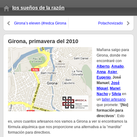
los sueños de la razón
Girona’s eleven (#redca Girona
Potachovizado
2010)
Girona, primavera del 2010
Mañana salgo para
Girona, donde me
encontraré con
Alberto
,
Amalio
,
Anna
,
Asier
,
Eugenio
,
José
Manuel
,
José
Miguel
,
Manel
,
Nacho
y
Silvia
en
un
taller artesano
que promete: “
[No]
formación para
directivos
“. Esto
es, unos cuantos artesanos nos vamos a Girona a ver si encontramos la
fórmula alquímica que nos proporcione una alternativa a la “
mardita
”
formación para directivos.