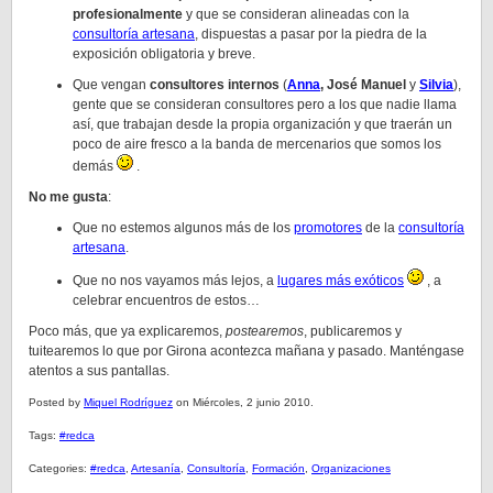
profesionalmente
y que se consideran alineadas con la
consultoría artesana
, dispuestas a pasar por la piedra de la
exposición obligatoria y breve.
Que vengan
consultores internos
(
Anna
,
José Manuel
y
Silvia
),
gente que se consideran consultores pero a los que nadie llama
así, que trabajan desde la propia organización y que traerán un
poco de aire fresco a la banda de mercenarios que somos los
demás
.
No me gusta
:
Que no estemos algunos más de los
promotores
de la
consultoría
artesana
.
Que no nos vayamos más lejos, a
lugares más exóticos
, a
celebrar encuentros de estos…
Poco más, que ya explicaremos,
postearemos
, publicaremos y
tuitearemos lo que por Girona acontezca mañana y pasado. Manténgase
atentos a sus pantallas.
Posted by
Miquel Rodríguez
on Miércoles, 2 junio 2010.
Tags:
#redca
Categories:
#redca
,
Artesanía
,
Consultoría
,
Formación
,
Organizaciones