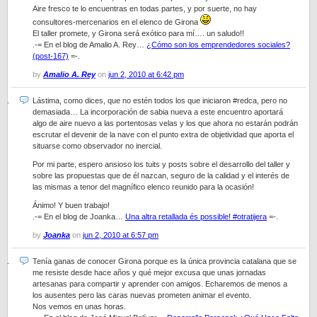
Aire fresco te lo encuentras en todas partes, y por suerte, no hay
consultores-mercenarios en el elenco de Girona
El taller promete, y Girona será exótico para mí…. un saludo!!
.-= En el blog de Amalio A. Rey…
¿Cómo son los emprendedores sociales?
(post-167)
=-.
by
Amalio A. Rey
on
jun 2, 2010 at 6:42 pm
Lástima, como dices, que no estén todos los que iniciaron #redca, pero no
demasiada… La incorporación de sabia nueva a este encuentro aportará
algo de aire nuevo a las portentosas velas y los que ahora no estarán podrán
escrutar el devenir de la nave con el punto extra de objetividad que aporta el
situarse como observador no inercial.
Por mi parte, espero ansioso los tuits y posts sobre el desarrollo del taller y
sobre las propuestas que de él nazcan, seguro de la calidad y el interés de
las mismas a tenor del magnífico elenco reunido para la ocasión!
Ánimo! Y buen trabajo!
.-= En el blog de Joanka…
Una altra retallada és possible! #otratijera
=-.
by
Joanka
on
jun 2, 2010 at 6:57 pm
Tenía ganas de conocer Girona porque es la única provincia catalana que se
me resiste desde hace años y qué mejor excusa que unas jornadas
artesanas para compartir y aprender con amigos. Echaremos de menos a
los ausentes pero las caras nuevas prometen animar el evento.
Nos vemos en unas horas.