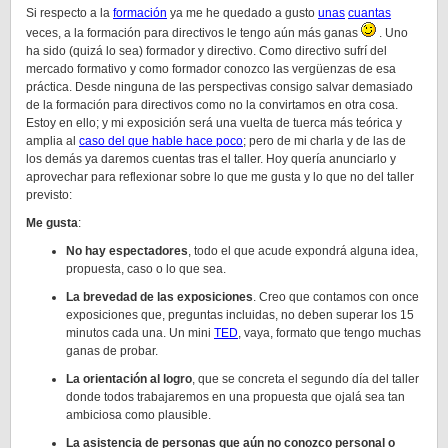
Si respecto a la
formación
ya me he quedado a gusto
unas
cuantas
veces, a la formación para directivos le tengo aún más ganas
. Uno
ha sido (quizá lo sea) formador y directivo. Como directivo sufrí del
mercado formativo y como formador conozco las vergüenzas de esa
práctica. Desde ninguna de las perspectivas consigo salvar demasiado
de la formación para directivos como no la convirtamos en otra cosa.
Estoy en ello; y mi exposición será una vuelta de tuerca más teórica y
amplia al
caso del que hable hace poco
; pero de mi charla y de las de
los demás ya daremos cuentas tras el taller. Hoy quería anunciarlo y
aprovechar para reflexionar sobre lo que me gusta y lo que no del taller
previsto:
Me gusta
:
No hay espectadores
, todo el que acude expondrá alguna idea,
propuesta, caso o lo que sea.
La brevedad de las exposiciones
. Creo que contamos con once
exposiciones que, preguntas incluidas, no deben superar los 15
minutos cada una. Un mini
TED
, vaya, formato que tengo muchas
ganas de probar.
La orientación al logro
, que se concreta el segundo día del taller
donde todos trabajaremos en una propuesta que ojalá sea tan
ambiciosa como plausible.
La asistencia de personas que aún no conozco personal o