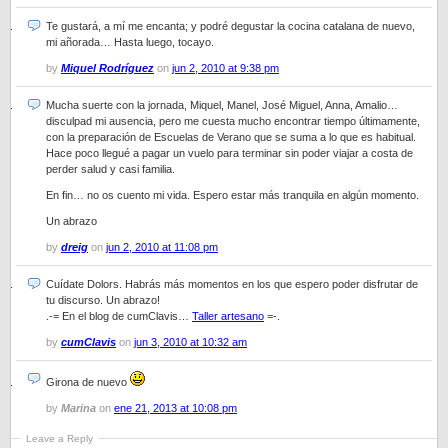
Te gustará, a mí me encanta; y podré degustar la cocina catalana de nuevo,
mi añorada… Hasta luego, tocayo.
by
Miquel Rodríguez
on
jun 2, 2010 at 9:38 pm
Mucha suerte con la jornada, Miquel, Manel, José Miguel, Anna, Amalio…
disculpad mi ausencia, pero me cuesta mucho encontrar tiempo últimamente,
con la preparación de Escuelas de Verano que se suma a lo que es habitual.
Hace poco llegué a pagar un vuelo para terminar sin poder viajar a costa de
perder salud y casi familia.
En fin… no os cuento mi vida. Espero estar más tranquila en algún momento.
Un abrazo
by
dreig
on
jun 2, 2010 at 11:08 pm
Cuídate Dolors. Habrás más momentos en los que espero poder disfrutar de
tu discurso. Un abrazo!
.-= En el blog de cumClavis…
Taller artesano
=-.
by
cumClavis
on
jun 3, 2010 at 10:32 am
Girona de nuevo
by
Marina
on
ene 21, 2013 at 10:08 pm
Leave a Reply