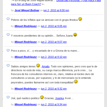
.-= En el blog de José Miguel Bolívar…
Desarrollo Personal: ¿Qué Hace Falta
para Ser un Buen Coach?
=-.
by
José Miguel Bolívar
on
jun 2, 2010 at 8:00 pm
Pobres de los trífidos que se atrevan con in grupo #redca
by
Miquel Rodríguez
on
jun 2, 2010 at 9:05 pm
Y nosotros pendientes de su opinión… Señora Juana
by
Miquel Rodríguez
on
jun 2, 2010 at 9:07 pm
Poco a poco, sí… y encantado de ir a Girona de tu mano…
by
Miquel Rodríguez
on
jun 2, 2010 at 9:10 pm
Sabios amigos tienes
,
Amalio
. Todo son opiniones, pero creo que lo de
directivos no está de más, su cargo marca diferencia, ya lo creo… La
frescura de los consultores internos es, claro, relativa al núcleo duro de
consultores a secas, por supuesto; y lo de mercenario no lo entiendo
peyorativo, puedes llamarme así con toda tranquilidad
by
Miquel Rodríguez
on
jun 2, 2010 at 9:32 pm
Joé, qué naútico-poético
Gracias,
Joanka
. A ver…
by
Miquel Rodríguez
on
jun 2, 2010 at 9:34 pm