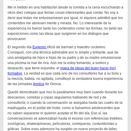
Me vi metido en una habitación desde la comida a la cena escuchando a
otros diez colegas que tenían cosas interesantes que contar. No voy a
decir que todas me entusiasmasen por igual, ni siquiera admitiré que los
contenidos me abriesen mente y mirada. No. Lo interesante de la
experiencia no fueron tanto los contenidos como las formas; no tanto las
exposiciones como las ideas que surgieron en los diálogos que
provocaron.
El segundo día
Eugenio
ofició de
barman
y maestro coctelero.
Consiguió, con una técnica admirable por lo simple y brillante, que de
una amalgama de hijos e hijas de su padre y de su madre emulsionase
una pócima la mar de rica. Aún me la estoy tomando, a sorbos y
despacito, que tiene enjundia: el
mapa de ideas del buen hacer [no]
formativo
. La verdad es que cada uno de los consultores fue a su bola y
la mezcla, batida, no agitada, constituyó la verdadera buena experiencia
de las jornadas
#redca
de Girona.
Quedó demostrado que nos lo pasábamos muy bien cuando durante los
descansos, comidas y copas seguíamos hablando de red y de
consultoría; o cuando la conversación se alargaba hasta las cuatro de la
madrugada, en el portal del hotel, como si fuésemos adolescentes que
no saben separarse ni quieren aceptar el fin del día. Eso sí, las
conversaciones se aderezaban hasta el exceso con referencias
trekkies
,
zoológicas, shakespirianas, peliculeras, comiqueras, costumbristas y
góticas. Sobre esos aderezos ha surgido un nuevo proyecto de taller,