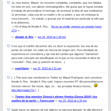
Ja, muy bueno, Miquel. Un resumen completito, completito, que nos faltaba.
Un todo-en-uno, con aliento cinematográfico. Me gusta que te hayas tomado
el trabajo de personalizar el mensaje, de acentuar la idea de que estábamos
11 personas, cada una de su madre y de su padre, y que sin embargo la
cosa funcionó… Un saludo, y gracias por el material (en particular la wiki que
te la debemos).
.-= En el blog de Amalio A. Rey…
No es un chollo, merece un respeto (post-
171)
=-.
by
Amalio A. Rey
on
jun 15, 2010 at 1:28 pm
Creo que el colofón del primer día, es decir tu exposición, fue una de las
perlas de verdad. Un caldo sin mezcla de ningún otro. Puro destilado de
experiencia en consultoría y eje real del cambio que algunos “clamamos”
para este concepto tan desdibujado en el que se ha convertido el oficio de
“consultor”. Plas, plas [y petición de bises…]
by
cumClavis
on
jun 15, 2010 at 1:31 pm
[...] This post was mentioned on Twitter by Miquel Rodríguez and cumclavis,
Amalio A. Rey . Amalio A. Rey said: Jugoso resumen RT @suenosdelarazon:
Girona's eleven: the movie, digo, no… las jornadas #redca Girona…
http://bit.ly/aduC7m
[...]
by
Tweets that mention Girona’s eleven (#redca Girona 2010) | los
sueños de la razón -- Topsy.com
on
jun 15, 2010 at 1:32 pm
Suelo hacer en algunos de mis talleres un ejercicio llamado “la silla eléctrica”.