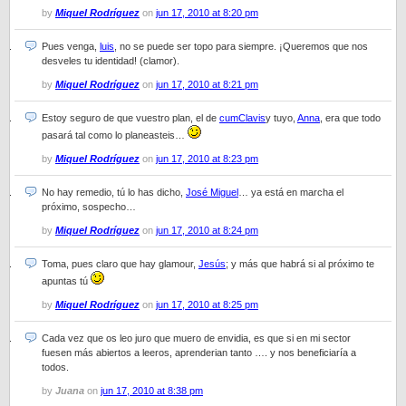
by
Miquel Rodríguez
on
jun 17, 2010 at 8:20 pm
Pues venga,
luis
, no se puede ser topo para siempre. ¡Queremos que nos
desveles tu identidad! (clamor).
by
Miquel Rodríguez
on
jun 17, 2010 at 8:21 pm
Estoy seguro de que vuestro plan, el de
cumClavis
y tuyo,
Anna
, era que todo
pasará tal como lo planeasteis…
by
Miquel Rodríguez
on
jun 17, 2010 at 8:23 pm
No hay remedio, tú lo has dicho,
José Miguel
… ya está en marcha el
próximo, sospecho…
by
Miquel Rodríguez
on
jun 17, 2010 at 8:24 pm
Toma, pues claro que hay glamour,
Jesús
; y más que habrá si al próximo te
apuntas tú
by
Miquel Rodríguez
on
jun 17, 2010 at 8:25 pm
Cada vez que os leo juro que muero de envidia, es que si en mi sector
fuesen más abiertos a leeros, aprenderian tanto …. y nos beneficiaría a
todos.
by
Juana
on
jun 17, 2010 at 8:38 pm