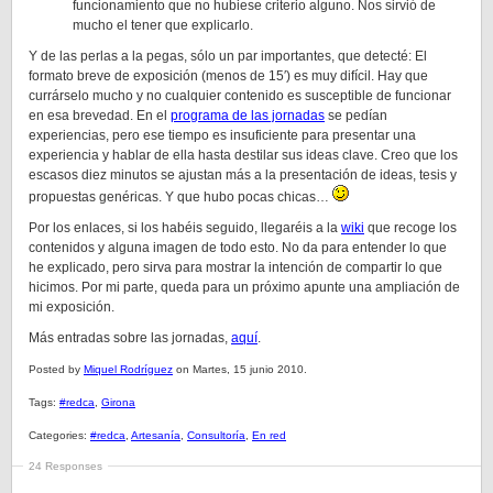
funcionamiento que no hubiese criterio alguno. Nos sirvió de
mucho el tener que explicarlo.
Y de las perlas a la pegas, sólo un par importantes, que detecté: El
formato breve de exposición (menos de 15′) es muy difícil. Hay que
currárselo mucho y no cualquier contenido es susceptible de funcionar
en esa brevedad. En el
programa de las jornadas
se pedían
experiencias, pero ese tiempo es insuficiente para presentar una
experiencia y hablar de ella hasta destilar sus ideas clave. Creo que los
escasos diez minutos se ajustan más a la presentación de ideas, tesis y
propuestas genéricas. Y que hubo pocas chicas…
Por los enlaces, si los habéis seguido, llegaréis a la
wiki
que recoge los
contenidos y alguna imagen de todo esto. No da para entender lo que
he explicado, pero sirva para mostrar la intención de compartir lo que
hicimos. Por mi parte, queda para un próximo apunte una ampliación de
mi exposición.
Más entradas sobre las jornadas,
aquí
.
Posted by
Miquel Rodríguez
on Martes, 15 junio 2010.
Tags:
#redca
,
Girona
Categories:
#redca
,
Artesanía
,
Consultoría
,
En red
24 Responses