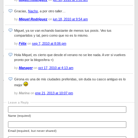
Gracias,
Nacho
, a por otro taller…
by
Miquel Rodríguez
on
jun 18, 2010 at 9:54 am
Miguel, ya se van echando bastante de menos tus posts. Veo tus
compartidos y tal, pero como que no es lo mismo.
by
Félix
on
sep 7, 2010 at 8:06 pm
Hola Miquel, es cierto que desde el verano no se lee nada. A ver si vuelves
pronto por la blogosfera =)
by
Manager
on
oct 17, 2010 at 4:13 am
Girona es una de mis ciudades preferidas, sin duda su casco antiguo es lo
mejor
by
Marina
on
ene 21, 2013 at 10:07 pm
Leave a Reply
Name (required)
Email (required, but never shared)