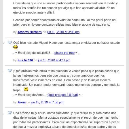
Consiste en que uno a uno los participantes se van sentando en el medio y
todos los demás les reconocen por algo que han aportado al taller. Es un
ejercicio emocionante y difícil.
Gracias por haber encontrado el valor de cada uno. Yo me perdí parte del
taller pero en lo que conozco reflejas muy bien el aporte de cada uno.
by
Alberto Barbero
on
jun 15, 2010 at 3:08 pm
Qué bien narrado Miquel, Hace que hasta tenga envidia por no haber estado
.-= En el blog de luis.tic616…
shake the tree
=-.
by
luis.tic616
on
jun 15, 2010 at 4:11 pm
¡Qué crónica más chula te ha quedado! A veces pasa que pasan cosas que
jamás hubiéramos pensado que pasaran, como tampoco que nos
hubiéramos visto inmersos en ellas. Pero pasan y de la mejor manera
imaginada. Un placer poder compartir estos momentos contigo y con toda la
tropa. .
.-= En el blog de Anna…
Quid pro quo 2.0 [cat]
=-.
by
Anna
on
jun 15, 2010 at 7:56 pm
Una crónica muy chula, como dice Anna, y que refleja muy bien estos dos
días de jornadas. Me ha gustado especialmente el recorrido que has hecho
por todos los participantes. Creo que las expectativas se superaron a pesar
de que la mezcla explosiva a base de consultores/as de su padre y de su