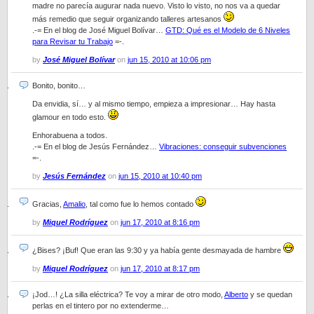
madre no parecía augurar nada nuevo. Visto lo visto, no nos va a quedar
más remedio que seguir organizando talleres artesanos
.-= En el blog de José Miguel Bolívar…
GTD: Qué es el Modelo de 6 Niveles
para Revisar tu Trabajo
=-.
by
José Miguel Bolívar
on
jun 15, 2010 at 10:06 pm
Bonito, bonito…
Da envidia, sí… y al mismo tiempo, empieza a impresionar… Hay hasta
glamour en todo esto.
Enhorabuena a todos.
.-= En el blog de Jesús Fernández…
Vibraciones: conseguir subvenciones
=-.
by
Jesús Fernández
on
jun 15, 2010 at 10:40 pm
Gracias,
Amalio
, tal como fue lo hemos contado
by
Miquel Rodríguez
on
jun 17, 2010 at 8:16 pm
¿Bises? ¡Buf! Que eran las 9:30 y ya había gente desmayada de hambre
by
Miquel Rodríguez
on
jun 17, 2010 at 8:17 pm
¡Jod…! ¿La silla eléctrica? Te voy a mirar de otro modo,
Alberto
y se quedan
perlas en el tintero por no extenderme…