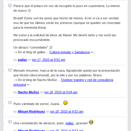
Parece que el polaco en vez de escupirlo lo puso en cuarentena. Lo intento
de nuevo ;D
Brutal!! Estos son los posts que hecho de menos. A ver si va a ser verdad
eso de que los últimos serán los primeros (aunque se queden sin chocolate
para la merienda Anna)
Me sumo a la solicitud de bises de Manel. Me divertí tanto y me sentí tan
provocado escuchándote.
Un abrazo “constelador” ;D
.-= En el blog de gallas…
Cultura popular y Sapaburus
=-.
by
gallas
on
jun 17, 2010 at 9:51 pm
Menudo resumen, marca de la casa. Agradecido quedo por la presentación
que hiciste (descomunal), por la wiki y por tus palabras. Bravo.
.-= En el blog de Nacho Muñoz…
Outdoor training y red de consultoría
artesana
=-.
by
Nacho Muñoz
on
jun 18, 2010 at 9:04 am
Pues cámbiate de sector, Juana…
by
Miquel Rodríguez
on
jun 18, 2010 at 9:52 am
Una constelación de abrazos, pues,
gallas
, ¡gracias!
by
Miquel Rodríguez
on
jun 18, 2010 at 9:53 am