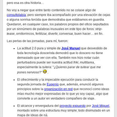
pero esa es otra historia…
No voy a negar que entre tanto contenido no se colase algo de
consultolabia
; pero siempre iba acompañado por una elevación de cejas
o alguna sonrisa torcida que demostraba que estábamos en guardia.
Quedaron, en cualquier caso, los palabros propios del oficio sepultados
por un sinnúmero de palabras inusuales en este tipo de foros:
strip-
tease
, ornitorrincos, fertilizar, divertir, conversar, buen hacer… en fin.
Las perlas de las jornadas, para mí, fueron:
La actitud 2.0 pura y simple de
José Manuel
que desvestido de
toda tecnología doscerista demostró que lo doscero no tiene
demasiado que ver con ella. También nos hizo notar cuán
perturbadora puede ser nuestra actitud
friki
, multitarea,
especialmente la
tuitera
: “¿
Quieres parar de tuitear que me
pones nervioso
?”
.
El ofrecimiento y la impecable ejecución para conducir la
segunda jornada de
Eugenio
que, además, enunció algunos
principios sobre la
organización en red
que reconocí como ideas
mías mucho mejor expresadas de lo que yo soy capaz, algo que
convierte a un autor en verdadero compañero de viaje.
El alcance y envergadura del
proyecto expuesto
por
José Miguel
,
montado sobre una estructura muy simple; todo disimulado en un
mapa de ideas de ná.