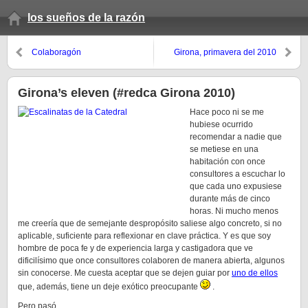
los sueños de la razón
Colaboragón
Girona, primavera del 2010
Girona’s eleven (#redca Girona 2010)
Hace poco ni se me
hubiese ocurrido
recomendar a nadie que
se metiese en una
habitación con once
consultores a escuchar lo
que cada uno expusiese
durante más de cinco
horas. Ni mucho menos
me creería que de semejante despropósito saliese algo concreto, si no
aplicable, suficiente para reflexionar en clave práctica. Y es que soy
hombre de poca fe y de experiencia larga y castigadora que ve
dificilísimo que once consultores colaboren de manera abierta, algunos
sin conocerse. Me cuesta aceptar que se dejen guiar por
uno de ellos
que, además, tiene un deje exótico preocupante
.
Pero pasó.