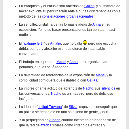
La franqueza y el entusiasmo abiertos de
Gallas
; y su manera de
hacer explícita su perturbación ante algunas discrepancias con el
método de las
constelaciones organizacionales
.
La sencillez cristalina de las formas e ideas de
Anna
en su
exposición. Yo no sé hacer presentaciones tan bonitas… casi
nadie sabe.
El “
palique fértil
” de
Amalio
, que no calla
pero que escucha,
dribla, corrige y absorbe mientras ejerce de incansable
conversador.
El trabajo en equipo de
Manel
y
Anna
para organizar las
jornadas, que les salió redondo.
La diversidad de referencias de la exposición de
Manel
y la
complicidad comiquera que estableció con
Gallas
.
La impresionante actitud de aprendiz de
Nacho
, sus
silencios
en
las conversaciones.
Nacho
es un maestro, pero de delicioso
incógnito.
La idea de “
actitud Troyana
” de
Sílvia
, capaz de conseguir que
un policía se despelote en una sala llena de gente, ¡uau!.
Y la perplejidad de
Alberto
cuando intentaba entender esto de
que la red de
#redca
tuviese como criterio de entrada y