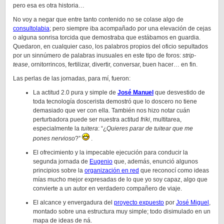
pero esa es otra historia…
No voy a negar que entre tanto contenido no se colase algo de
consultolabia
; pero siempre iba acompañado por una elevación de cejas
o alguna sonrisa torcida que demostraba que estábamos en guardia.
Quedaron, en cualquier caso, los palabros propios del oficio sepultados
por un sinnúmero de palabras inusuales en este tipo de foros:
strip-
tease
, ornitorrincos, fertilizar, divertir, conversar, buen hacer… en fin.
Las perlas de las jornadas, para mí, fueron:
La actitud 2.0 pura y simple de
José Manuel
que desvestido de
toda tecnología doscerista demostró que lo doscero no tiene
demasiado que ver con ella. También nos hizo notar cuán
perturbadora puede ser nuestra actitud
friki
, multitarea,
especialmente la
tuitera
: “¿
Quieres parar de tuitear que me
pones nervioso
?”
.
El ofrecimiento y la impecable ejecución para conducir la
segunda jornada de
Eugenio
que, además, enunció algunos
principios sobre la
organización en red
que reconocí como ideas
mías mucho mejor expresadas de lo que yo soy capaz, algo que
convierte a un autor en verdadero compañero de viaje.
El alcance y envergadura del
proyecto expuesto
por
José Miguel
,
montado sobre una estructura muy simple; todo disimulado en un
mapa de ideas de ná.