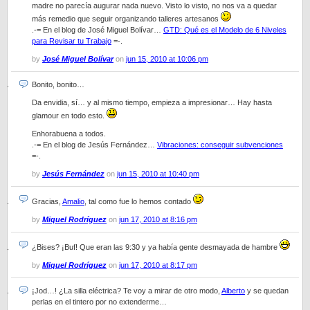
madre no parecía augurar nada nuevo. Visto lo visto, no nos va a quedar
más remedio que seguir organizando talleres artesanos
.-= En el blog de José Miguel Bolívar…
GTD: Qué es el Modelo de 6 Niveles
para Revisar tu Trabajo
=-.
by
José Miguel Bolívar
on
jun 15, 2010 at 10:06 pm
Bonito, bonito…
Da envidia, sí… y al mismo tiempo, empieza a impresionar… Hay hasta
glamour en todo esto.
Enhorabuena a todos.
.-= En el blog de Jesús Fernández…
Vibraciones: conseguir subvenciones
=-.
by
Jesús Fernández
on
jun 15, 2010 at 10:40 pm
Gracias,
Amalio
, tal como fue lo hemos contado
by
Miquel Rodríguez
on
jun 17, 2010 at 8:16 pm
¿Bises? ¡Buf! Que eran las 9:30 y ya había gente desmayada de hambre
by
Miquel Rodríguez
on
jun 17, 2010 at 8:17 pm
¡Jod…! ¿La silla eléctrica? Te voy a mirar de otro modo,
Alberto
y se quedan
perlas en el tintero por no extenderme…