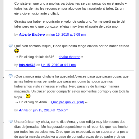
Consiste en que uno a uno los participantes se van sentando en el medio y
todos los demás les reconocen por algo que han aportado al taller. Es un
ejercicio emocionante y difícil.
Gracias por haber encontrado el valor de cada uno. Yo me perdí parte del
taller pero en lo que conozco reflejas muy bien el aporte de cada uno.
by
Alberto Barbero
on
jun 15, 2010 at 3:08 pm
Qué bien narrado Miquel, Hace que hasta tenga envidia por no haber estado
.-= En el blog de luis.tic616…
shake the tree
=-.
by
luis.tic616
on
jun 15, 2010 at 4:11 pm
¡Qué crónica más chula te ha quedado! A veces pasa que pasan cosas que
jamás hubiéramos pensado que pasaran, como tampoco que nos
hubiéramos visto inmersos en ellas. Pero pasan y de la mejor manera
imaginada. Un placer poder compartir estos momentos contigo y con toda la
tropa. .
.-= En el blog de Anna…
Quid pro quo 2.0 [cat]
=-.
by
Anna
on
jun 15, 2010 at 7:56 pm
Una crónica muy chula, como dice Anna, y que refleja muy bien estos dos
días de jornadas. Me ha gustado especialmente el recorrido que has hecho
por todos los participantes. Creo que las expectativas se superaron a pesar
de que la mezcla explosiva a base de consultores/as de su padre y de su