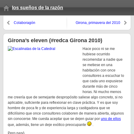
los sueños de la razón
Colaboragón
Girona, primavera del 2010
Girona’s eleven (#redca Girona 2010)
Hace poco ni se me
hubiese ocurrido
recomendar a nadie que
se metiese en una
habitación con once
consultores a escuchar lo
que cada uno expusiese
durante más de cinco
horas. Ni mucho menos
me creería que de semejante despropósito saliese algo concreto, si no
aplicable, suficiente para reflexionar en clave práctica. Y es que soy
hombre de poca fe y de experiencia larga y castigadora que ve
dificilísimo que once consultores colaboren de manera abierta, algunos
sin conocerse. Me cuesta aceptar que se dejen guiar por
uno de ellos
que, además, tiene un deje exótico preocupante
.
Pero pasó.