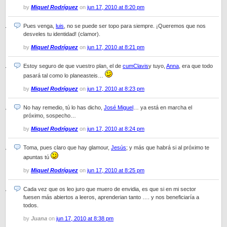
by
Miquel Rodríguez
on
jun 17, 2010 at 8:20 pm
Pues venga,
luis
, no se puede ser topo para siempre. ¡Queremos que nos
desveles tu identidad! (clamor).
by
Miquel Rodríguez
on
jun 17, 2010 at 8:21 pm
Estoy seguro de que vuestro plan, el de
cumClavis
y tuyo,
Anna
, era que todo
pasará tal como lo planeasteis…
by
Miquel Rodríguez
on
jun 17, 2010 at 8:23 pm
No hay remedio, tú lo has dicho,
José Miguel
… ya está en marcha el
próximo, sospecho…
by
Miquel Rodríguez
on
jun 17, 2010 at 8:24 pm
Toma, pues claro que hay glamour,
Jesús
; y más que habrá si al próximo te
apuntas tú
by
Miquel Rodríguez
on
jun 17, 2010 at 8:25 pm
Cada vez que os leo juro que muero de envidia, es que si en mi sector
fuesen más abiertos a leeros, aprenderian tanto …. y nos beneficiaría a
todos.
by
Juana
on
jun 17, 2010 at 8:38 pm