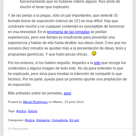
funcionamiento que no hubiese criterio alguno. Nos sirvió de
mucho el tener que explicarlo.
Y de las perlas a la pegas, sólo un par importantes, que detecté: El
formato breve de exposición (menos de 15′) es muy difícil. Hay que
currárselo mucho y no cualquier contenido es susceptible de funcionar
en esa brevedad. En el
programa de las jornadas
se pedían
experiencias, pero ese tiempo es insuficiente para presentar una
experiencia y hablar de ella hasta destilar sus ideas clave. Creo que los
escasos diez minutos se ajustan más a la presentación de ideas, tesis y
propuestas genéricas. Y que hubo pocas chicas…
Por los enlaces, si los habéis seguido, llegaréis a la
wiki
que recoge los
contenidos y alguna imagen de todo esto. No da para entender lo que
he explicado, pero sirva para mostrar la intención de compartir lo que
hicimos. Por mi parte, queda para un próximo apunte una ampliación de
mi exposición.
Más entradas sobre las jornadas,
aquí
.
Posted by
Miquel Rodríguez
on Martes, 15 junio 2010.
Tags:
#redca
,
Girona
Categories:
#redca
,
Artesanía
,
Consultoría
,
En red
24 Responses