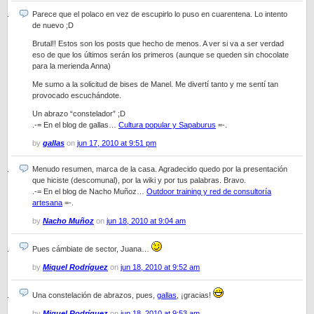
Parece que el polaco en vez de escupirlo lo puso en cuarentena. Lo intento
de nuevo ;D
Brutal!! Estos son los posts que hecho de menos. A ver si va a ser verdad
eso de que los últimos serán los primeros (aunque se queden sin chocolate
para la merienda Anna)
Me sumo a la solicitud de bises de Manel. Me divertí tanto y me sentí tan
provocado escuchándote.
Un abrazo “constelador” ;D
.-= En el blog de gallas…
Cultura popular y Sapaburus
=-.
by
gallas
on
jun 17, 2010 at 9:51 pm
Menudo resumen, marca de la casa. Agradecido quedo por la presentación
que hiciste (descomunal), por la wiki y por tus palabras. Bravo.
.-= En el blog de Nacho Muñoz…
Outdoor training y red de consultoría
artesana
=-.
by
Nacho Muñoz
on
jun 18, 2010 at 9:04 am
Pues cámbiate de sector, Juana…
by
Miquel Rodríguez
on
jun 18, 2010 at 9:52 am
Una constelación de abrazos, pues,
gallas
, ¡gracias!
by
Miquel Rodríguez
on
jun 18, 2010 at 9:53 am