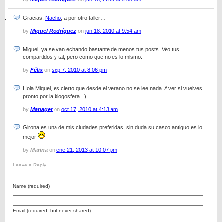
Gracias,
Nacho
, a por otro taller…
by
Miquel Rodríguez
on
jun 18, 2010 at 9:54 am
Miguel, ya se van echando bastante de menos tus posts. Veo tus
compartidos y tal, pero como que no es lo mismo.
by
Félix
on
sep 7, 2010 at 8:06 pm
Hola Miquel, es cierto que desde el verano no se lee nada. A ver si vuelves
pronto por la blogosfera =)
by
Manager
on
oct 17, 2010 at 4:13 am
Girona es una de mis ciudades preferidas, sin duda su casco antiguo es lo
mejor
by
Marina
on
ene 21, 2013 at 10:07 pm
Leave a Reply
Name (required)
Email (required, but never shared)