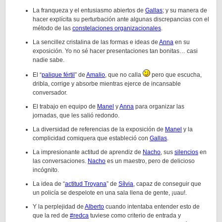
La franqueza y el entusiasmo abiertos de
Gallas
; y su manera de
hacer explícita su perturbación ante algunas discrepancias con el
método de las
constelaciones organizacionales
.
La sencillez cristalina de las formas e ideas de
Anna
en su
exposición. Yo no sé hacer presentaciones tan bonitas… casi
nadie sabe.
El “
palique fértil
” de
Amalio
, que no calla
pero que escucha,
dribla, corrige y absorbe mientras ejerce de incansable
conversador.
El trabajo en equipo de
Manel
y
Anna
para organizar las
jornadas, que les salió redondo.
La diversidad de referencias de la exposición de
Manel
y la
complicidad comiquera que estableció con
Gallas
.
La impresionante actitud de aprendiz de
Nacho
, sus
silencios
en
las conversaciones.
Nacho
es un maestro, pero de delicioso
incógnito.
La idea de “
actitud Troyana
” de
Sílvia
, capaz de conseguir que
un policía se despelote en una sala llena de gente, ¡uau!.
Y la perplejidad de
Alberto
cuando intentaba entender esto de
que la red de
#redca
tuviese como criterio de entrada y