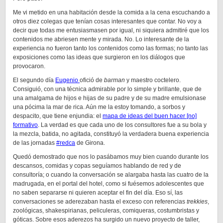
Me vi metido en una habitación desde la comida a la cena escuchando a
otros diez colegas que tenían cosas interesantes que contar. No voy a
decir que todas me entusiasmasen por igual, ni siquiera admitiré que los
contenidos me abriesen mente y mirada. No. Lo interesante de la
experiencia no fueron tanto los contenidos como las formas; no tanto las
exposiciones como las ideas que surgieron en los diálogos que
provocaron.
El segundo día
Eugenio
ofició de
barman
y maestro coctelero.
Consiguió, con una técnica admirable por lo simple y brillante, que de
una amalgama de hijos e hijas de su padre y de su madre emulsionase
una pócima la mar de rica. Aún me la estoy tomando, a sorbos y
despacito, que tiene enjundia: el
mapa de ideas del buen hacer [no]
formativo
. La verdad es que cada uno de los consultores fue a su bola y
la mezcla, batida, no agitada, constituyó la verdadera buena experiencia
de las jornadas
#redca
de Girona.
Quedó demostrado que nos lo pasábamos muy bien cuando durante los
descansos, comidas y copas seguíamos hablando de red y de
consultoría; o cuando la conversación se alargaba hasta las cuatro de la
madrugada, en el portal del hotel, como si fuésemos adolescentes que
no saben separarse ni quieren aceptar el fin del día. Eso sí, las
conversaciones se aderezaban hasta el exceso con referencias
trekkies
,
zoológicas, shakespirianas, peliculeras, comiqueras, costumbristas y
góticas. Sobre esos aderezos ha surgido un nuevo proyecto de taller,