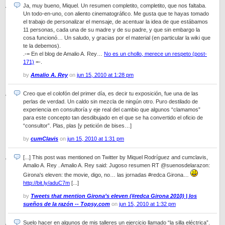
Ja, muy bueno, Miquel. Un resumen completito, completito, que nos faltaba.
Un todo-en-uno, con aliento cinematográfico. Me gusta que te hayas tomado
el trabajo de personalizar el mensaje, de acentuar la idea de que estábamos
11 personas, cada una de su madre y de su padre, y que sin embargo la
cosa funcionó… Un saludo, y gracias por el material (en particular la wiki que
te la debemos).
.-= En el blog de Amalio A. Rey…
No es un chollo, merece un respeto (post-
171)
=-.
by
Amalio A. Rey
on
jun 15, 2010 at 1:28 pm
Creo que el colofón del primer día, es decir tu exposición, fue una de las
perlas de verdad. Un caldo sin mezcla de ningún otro. Puro destilado de
experiencia en consultoría y eje real del cambio que algunos “clamamos”
para este concepto tan desdibujado en el que se ha convertido el oficio de
“consultor”. Plas, plas [y petición de bises…]
by
cumClavis
on
jun 15, 2010 at 1:31 pm
[...] This post was mentioned on Twitter by Miquel Rodríguez and cumclavis,
Amalio A. Rey . Amalio A. Rey said: Jugoso resumen RT @suenosdelarazon:
Girona's eleven: the movie, digo, no… las jornadas #redca Girona…
http://bit.ly/aduC7m
[...]
by
Tweets that mention Girona’s eleven (#redca Girona 2010) | los
sueños de la razón -- Topsy.com
on
jun 15, 2010 at 1:32 pm
Suelo hacer en algunos de mis talleres un ejercicio llamado “la silla eléctrica”.