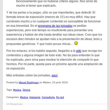
funcionamiento que no hubiese criterio alguno. Nos sirvió de
mucho el tener que explicarlo.
Y de las perlas a la pegas, sólo un par importantes, que detecté: El
formato breve de exposición (menos de 15′) es muy difícil. Hay que
currárselo mucho y no cualquier contenido es susceptible de funcionar
en esa brevedad. En el
programa de las jornadas
se pedían
experiencias, pero ese tiempo es insuficiente para presentar una
experiencia y hablar de ella hasta destilar sus ideas clave. Creo que los
escasos diez minutos se ajustan más a la presentación de ideas, tesis y
propuestas genéricas. Y que hubo pocas chicas…
Por los enlaces, si los habéis seguido, llegaréis a la
wiki
que recoge los
contenidos y alguna imagen de todo esto. No da para entender lo que
he explicado, pero sirva para mostrar la intención de compartir lo que
hicimos. Por mi parte, queda para un próximo apunte una ampliación de
mi exposición.
Más entradas sobre las jornadas,
aquí
.
Posted by
Miquel Rodríguez
on Martes, 15 junio 2010.
Tags:
#redca
,
Girona
Categories:
#redca
,
Artesanía
,
Consultoría
,
En red
24 Responses