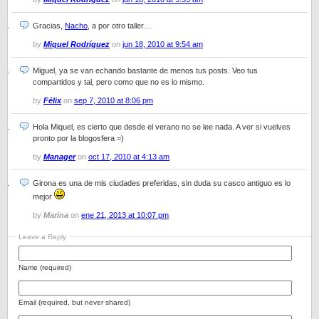
Gracias,
Nacho
, a por otro taller…
by
Miquel Rodríguez
on
jun 18, 2010 at 9:54 am
Miguel, ya se van echando bastante de menos tus posts. Veo tus
compartidos y tal, pero como que no es lo mismo.
by
Félix
on
sep 7, 2010 at 8:06 pm
Hola Miquel, es cierto que desde el verano no se lee nada. A ver si vuelves
pronto por la blogosfera =)
by
Manager
on
oct 17, 2010 at 4:13 am
Girona es una de mis ciudades preferidas, sin duda su casco antiguo es lo
mejor
by
Marina
on
ene 21, 2013 at 10:07 pm
Leave a Reply
Name (required)
Email (required, but never shared)