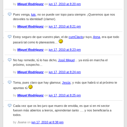
by
Miquel Rodríguez
on
jun 17, 2010 at 8:20 pm
Pues venga,
luis
, no se puede ser topo para siempre. ¡Queremos que nos
desveles tu identidad! (clamor).
by
Miquel Rodríguez
on
jun 17, 2010 at 8:21 pm
Estoy seguro de que vuestro plan, el de
cumClavis
y tuyo,
Anna
, era que todo
pasará tal como lo planeasteis…
by
Miquel Rodríguez
on
jun 17, 2010 at 8:23 pm
No hay remedio, tú lo has dicho,
José Miguel
… ya está en marcha el
próximo, sospecho…
by
Miquel Rodríguez
on
jun 17, 2010 at 8:24 pm
Toma, pues claro que hay glamour,
Jesús
; y más que habrá si al próximo te
apuntas tú
by
Miquel Rodríguez
on
jun 17, 2010 at 8:25 pm
Cada vez que os leo juro que muero de envidia, es que si en mi sector
fuesen más abiertos a leeros, aprenderian tanto …. y nos beneficiaría a
todos.
by
Juana
on
jun 17, 2010 at 8:38 pm