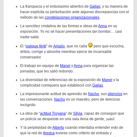
La franqueza y el entusiasmo abiertos de
Gallas
; y su manera de
hacer explícita su perturbación ante algunas discrepancias con el
método de las
constelaciones organizacionales
.
La sencillez cristalina de las formas e ideas de
Anna
en su
exposición. Yo no sé hacer presentaciones tan bonitas… casi
nadie sabe.
El “
palique fértil
” de
Amalio
, que no calla
pero que escucha,
dribla, corrige y absorbe mientras ejerce de incansable
conversador.
El trabajo en equipo de
Manel
y
Anna
para organizar las
jornadas, que les salió redondo.
La diversidad de referencias de la exposición de
Manel
y la
complicidad comiquera que estableció con
Gallas
.
La impresionante actitud de aprendiz de
Nacho
, sus
silencios
en
las conversaciones.
Nacho
es un maestro, pero de delicioso
incógnito.
La idea de “
actitud Troyana
” de
Sílvia
, capaz de conseguir que
un policía se despelote en una sala llena de gente, ¡uau!.
Y la perplejidad de
Alberto
cuando intentaba entender esto de
que la red de
#redca
tuviese como criterio de entrada y