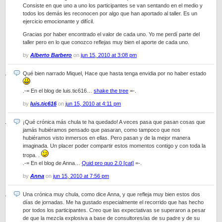
Consiste en que uno a uno los participantes se van sentando en el medio y
todos los demás les reconocen por algo que han aportado al taller. Es un
ejercicio emocionante y difícil.
Gracias por haber encontrado el valor de cada uno. Yo me perdí parte del
taller pero en lo que conozco reflejas muy bien el aporte de cada uno.
by
Alberto Barbero
on
jun 15, 2010 at 3:08 pm
Qué bien narrado Miquel, Hace que hasta tenga envidia por no haber estado
.-= En el blog de luis.tic616…
shake the tree
=-.
by
luis.tic616
on
jun 15, 2010 at 4:11 pm
¡Qué crónica más chula te ha quedado! A veces pasa que pasan cosas que
jamás hubiéramos pensado que pasaran, como tampoco que nos
hubiéramos visto inmersos en ellas. Pero pasan y de la mejor manera
imaginada. Un placer poder compartir estos momentos contigo y con toda la
tropa. .
.-= En el blog de Anna…
Quid pro quo 2.0 [cat]
=-.
by
Anna
on
jun 15, 2010 at 7:56 pm
Una crónica muy chula, como dice Anna, y que refleja muy bien estos dos
días de jornadas. Me ha gustado especialmente el recorrido que has hecho
por todos los participantes. Creo que las expectativas se superaron a pesar
de que la mezcla explosiva a base de consultores/as de su padre y de su