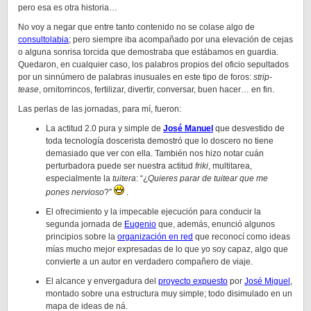
pero esa es otra historia…
No voy a negar que entre tanto contenido no se colase algo de
consultolabia
; pero siempre iba acompañado por una elevación de cejas
o alguna sonrisa torcida que demostraba que estábamos en guardia.
Quedaron, en cualquier caso, los palabros propios del oficio sepultados
por un sinnúmero de palabras inusuales en este tipo de foros:
strip-
tease
, ornitorrincos, fertilizar, divertir, conversar, buen hacer… en fin.
Las perlas de las jornadas, para mí, fueron:
La actitud 2.0 pura y simple de
José Manuel
que desvestido de
toda tecnología doscerista demostró que lo doscero no tiene
demasiado que ver con ella. También nos hizo notar cuán
perturbadora puede ser nuestra actitud
friki
, multitarea,
especialmente la
tuitera
: “¿
Quieres parar de tuitear que me
pones nervioso
?”
.
El ofrecimiento y la impecable ejecución para conducir la
segunda jornada de
Eugenio
que, además, enunció algunos
principios sobre la
organización en red
que reconocí como ideas
mías mucho mejor expresadas de lo que yo soy capaz, algo que
convierte a un autor en verdadero compañero de viaje.
El alcance y envergadura del
proyecto expuesto
por
José Miguel
,
montado sobre una estructura muy simple; todo disimulado en un
mapa de ideas de ná.