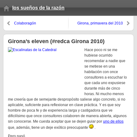
los sueños de la razón
Colaboragón
Girona, primavera del 2010
Girona’s eleven (#redca Girona 2010)
Hace poco ni se me
hubiese ocurrido
recomendar a nadie que
se metiese en una
habitación con once
consultores a escuchar lo
que cada uno expusiese
durante más de cinco
horas. Ni mucho menos
me creería que de semejante despropósito saliese algo concreto, si no
aplicable, suficiente para reflexionar en clave práctica. Y es que soy
hombre de poca fe y de experiencia larga y castigadora que ve
dificilísimo que once consultores colaboren de manera abierta, algunos
sin conocerse. Me cuesta aceptar que se dejen guiar por
uno de ellos
que, además, tiene un deje exótico preocupante
.
Pero pasó.