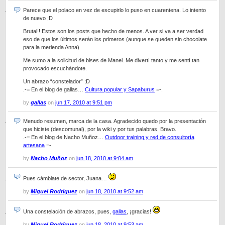
Parece que el polaco en vez de escupirlo lo puso en cuarentena. Lo intento
de nuevo ;D
Brutal!! Estos son los posts que hecho de menos. A ver si va a ser verdad
eso de que los últimos serán los primeros (aunque se queden sin chocolate
para la merienda Anna)
Me sumo a la solicitud de bises de Manel. Me divertí tanto y me sentí tan
provocado escuchándote.
Un abrazo “constelador” ;D
.-= En el blog de gallas…
Cultura popular y Sapaburus
=-.
by
gallas
on
jun 17, 2010 at 9:51 pm
Menudo resumen, marca de la casa. Agradecido quedo por la presentación
que hiciste (descomunal), por la wiki y por tus palabras. Bravo.
.-= En el blog de Nacho Muñoz…
Outdoor training y red de consultoría
artesana
=-.
by
Nacho Muñoz
on
jun 18, 2010 at 9:04 am
Pues cámbiate de sector, Juana…
by
Miquel Rodríguez
on
jun 18, 2010 at 9:52 am
Una constelación de abrazos, pues,
gallas
, ¡gracias!
by
Miquel Rodríguez
on
jun 18, 2010 at 9:53 am