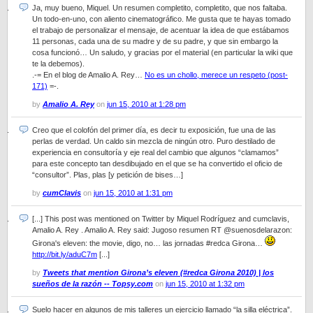
Ja, muy bueno, Miquel. Un resumen completito, completito, que nos faltaba.
Un todo-en-uno, con aliento cinematográfico. Me gusta que te hayas tomado
el trabajo de personalizar el mensaje, de acentuar la idea de que estábamos
11 personas, cada una de su madre y de su padre, y que sin embargo la
cosa funcionó… Un saludo, y gracias por el material (en particular la wiki que
te la debemos).
.-= En el blog de Amalio A. Rey…
No es un chollo, merece un respeto (post-
171)
=-.
by
Amalio A. Rey
on
jun 15, 2010 at 1:28 pm
Creo que el colofón del primer día, es decir tu exposición, fue una de las
perlas de verdad. Un caldo sin mezcla de ningún otro. Puro destilado de
experiencia en consultoría y eje real del cambio que algunos “clamamos”
para este concepto tan desdibujado en el que se ha convertido el oficio de
“consultor”. Plas, plas [y petición de bises…]
by
cumClavis
on
jun 15, 2010 at 1:31 pm
[...] This post was mentioned on Twitter by Miquel Rodríguez and cumclavis,
Amalio A. Rey . Amalio A. Rey said: Jugoso resumen RT @suenosdelarazon:
Girona's eleven: the movie, digo, no… las jornadas #redca Girona…
http://bit.ly/aduC7m
[...]
by
Tweets that mention Girona’s eleven (#redca Girona 2010) | los
sueños de la razón -- Topsy.com
on
jun 15, 2010 at 1:32 pm
Suelo hacer en algunos de mis talleres un ejercicio llamado “la silla eléctrica”.