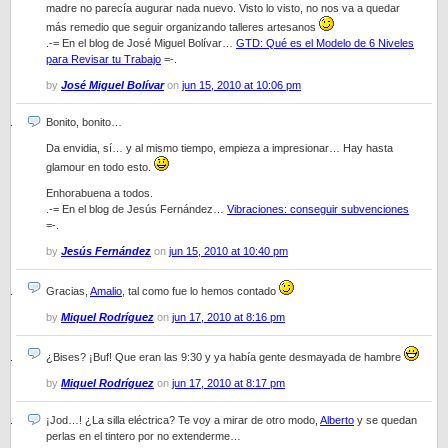
madre no parecía augurar nada nuevo. Visto lo visto, no nos va a quedar
más remedio que seguir organizando talleres artesanos
.-= En el blog de José Miguel Bolívar…
GTD: Qué es el Modelo de 6 Niveles
para Revisar tu Trabajo
=-.
by
José Miguel Bolívar
on
jun 15, 2010 at 10:06 pm
Bonito, bonito…
Da envidia, sí… y al mismo tiempo, empieza a impresionar… Hay hasta
glamour en todo esto.
Enhorabuena a todos.
.-= En el blog de Jesús Fernández…
Vibraciones: conseguir subvenciones
=-.
by
Jesús Fernández
on
jun 15, 2010 at 10:40 pm
Gracias,
Amalio
, tal como fue lo hemos contado
by
Miquel Rodríguez
on
jun 17, 2010 at 8:16 pm
¿Bises? ¡Buf! Que eran las 9:30 y ya había gente desmayada de hambre
by
Miquel Rodríguez
on
jun 17, 2010 at 8:17 pm
¡Jod…! ¿La silla eléctrica? Te voy a mirar de otro modo,
Alberto
y se quedan
perlas en el tintero por no extenderme…