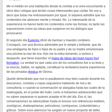
Me vi metido en una habitación desde la comida a la cena escuchando a
otros diez colegas que tenían cosas interesantes que contar. No voy a
decir que todas me entusiasmasen por igual, ni siquiera admitiré que los
contenidos me abriesen mente y mirada. No. Lo interesante de la
experiencia no fueron tanto los contenidos como las formas; no tanto las
exposiciones como las ideas que surgieron en los diálogos que
provocaron.
El segundo día
Eugenio
ofició de
barman
y maestro coctelero.
Consiguió, con una técnica admirable por lo simple y brillante, que de
una amalgama de hijos e hijas de su padre y de su madre emulsionase
una pócima la mar de rica. Aún me la estoy tomando, a sorbos y
despacito, que tiene enjundia: el
mapa de ideas del buen hacer [no]
formativo
. La verdad es que cada uno de los consultores fue a su bola y
la mezcla, batida, no agitada, constituyó la verdadera buena experiencia
de las jornadas
#redca
de Girona.
Quedó demostrado que nos lo pasábamos muy bien cuando durante los
descansos, comidas y copas seguíamos hablando de red y de
consultoría; o cuando la conversación se alargaba hasta las cuatro de la
madrugada, en el portal del hotel, como si fuésemos adolescentes que
no saben separarse ni quieren aceptar el fin del día. Eso sí, las
conversaciones se aderezaban hasta el exceso con referencias
trekkies
,
zoológicas, shakespirianas, peliculeras, comiqueras, costumbristas y
góticas. Sobre esos aderezos ha surgido un nuevo proyecto de taller,