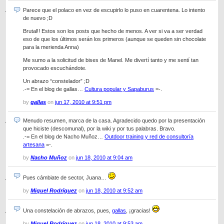
Parece que el polaco en vez de escupirlo lo puso en cuarentena. Lo intento
de nuevo ;D
Brutal!! Estos son los posts que hecho de menos. A ver si va a ser verdad
eso de que los últimos serán los primeros (aunque se queden sin chocolate
para la merienda Anna)
Me sumo a la solicitud de bises de Manel. Me divertí tanto y me sentí tan
provocado escuchándote.
Un abrazo “constelador” ;D
.-= En el blog de gallas…
Cultura popular y Sapaburus
=-.
by
gallas
on
jun 17, 2010 at 9:51 pm
Menudo resumen, marca de la casa. Agradecido quedo por la presentación
que hiciste (descomunal), por la wiki y por tus palabras. Bravo.
.-= En el blog de Nacho Muñoz…
Outdoor training y red de consultoría
artesana
=-.
by
Nacho Muñoz
on
jun 18, 2010 at 9:04 am
Pues cámbiate de sector, Juana…
by
Miquel Rodríguez
on
jun 18, 2010 at 9:52 am
Una constelación de abrazos, pues,
gallas
, ¡gracias!
by
Miquel Rodríguez
on
jun 18, 2010 at 9:53 am