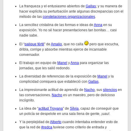
La franqueza y el entusiasmo abiertos de
Gallas
; y su manera de
hacer explícita su perturbación ante algunas discrepancias con el
método de las
constelaciones organizacionales
.
La sencillez cristalina de las formas e ideas de
Anna
en su
exposición. Yo no sé hacer presentaciones tan bonitas… casi
nadie sabe.
El “
palique fértil
” de
Amalio
, que no calla
pero que escucha,
dribla, corrige y absorbe mientras ejerce de incansable
conversador.
El trabajo en equipo de
Manel
y
Anna
para organizar las
jornadas, que les salió redondo.
La diversidad de referencias de la exposición de
Manel
y la
complicidad comiquera que estableció con
Gallas
.
La impresionante actitud de aprendiz de
Nacho
, sus
silencios
en
las conversaciones.
Nacho
es un maestro, pero de delicioso
incógnito.
La idea de “
actitud Troyana
” de
Sílvia
, capaz de conseguir que
un policía se despelote en una sala llena de gente, ¡uau!.
Y la perplejidad de
Alberto
cuando intentaba entender esto de
que la red de
#redca
tuviese como criterio de entrada y