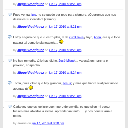
by
Miquel Rodríguez
on
jun 17, 2010 at 8:20 pm
Pues venga,
luis
, no se puede ser topo para siempre. ¡Queremos que nos
desveles tu identidad! (clamor).
by
Miquel Rodríguez
on
jun 17, 2010 at 8:21 pm
Estoy seguro de que vuestro plan, el de
cumClavis
y tuyo,
Anna
, era que todo
pasará tal como lo planeasteis…
by
Miquel Rodríguez
on
jun 17, 2010 at 8:23 pm
No hay remedio, tú lo has dicho,
José Miguel
… ya está en marcha el
próximo, sospecho…
by
Miquel Rodríguez
on
jun 17, 2010 at 8:24 pm
Toma, pues claro que hay glamour,
Jesús
; y más que habrá si al próximo te
apuntas tú
by
Miquel Rodríguez
on
jun 17, 2010 at 8:25 pm
Cada vez que os leo juro que muero de envidia, es que si en mi sector
fuesen más abiertos a leeros, aprenderian tanto …. y nos beneficiaría a
todos.
by
Juana
on
jun 17, 2010 at 8:38 pm