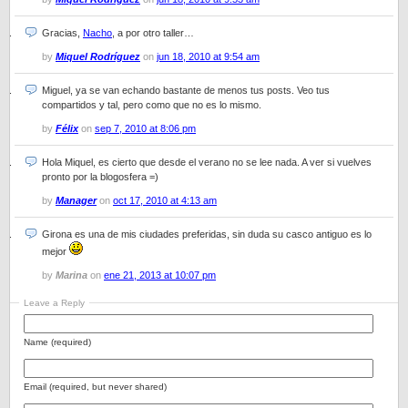
Gracias,
Nacho
, a por otro taller…
by
Miquel Rodríguez
on
jun 18, 2010 at 9:54 am
Miguel, ya se van echando bastante de menos tus posts. Veo tus
compartidos y tal, pero como que no es lo mismo.
by
Félix
on
sep 7, 2010 at 8:06 pm
Hola Miquel, es cierto que desde el verano no se lee nada. A ver si vuelves
pronto por la blogosfera =)
by
Manager
on
oct 17, 2010 at 4:13 am
Girona es una de mis ciudades preferidas, sin duda su casco antiguo es lo
mejor
by
Marina
on
ene 21, 2013 at 10:07 pm
Leave a Reply
Name (required)
Email (required, but never shared)