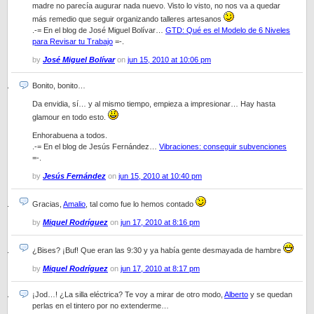
madre no parecía augurar nada nuevo. Visto lo visto, no nos va a quedar
más remedio que seguir organizando talleres artesanos
.-= En el blog de José Miguel Bolívar…
GTD: Qué es el Modelo de 6 Niveles
para Revisar tu Trabajo
=-.
by
José Miguel Bolívar
on
jun 15, 2010 at 10:06 pm
Bonito, bonito…
Da envidia, sí… y al mismo tiempo, empieza a impresionar… Hay hasta
glamour en todo esto.
Enhorabuena a todos.
.-= En el blog de Jesús Fernández…
Vibraciones: conseguir subvenciones
=-.
by
Jesús Fernández
on
jun 15, 2010 at 10:40 pm
Gracias,
Amalio
, tal como fue lo hemos contado
by
Miquel Rodríguez
on
jun 17, 2010 at 8:16 pm
¿Bises? ¡Buf! Que eran las 9:30 y ya había gente desmayada de hambre
by
Miquel Rodríguez
on
jun 17, 2010 at 8:17 pm
¡Jod…! ¿La silla eléctrica? Te voy a mirar de otro modo,
Alberto
y se quedan
perlas en el tintero por no extenderme…