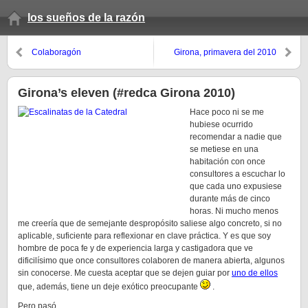
los sueños de la razón
Colaboragón
Girona, primavera del 2010
Girona’s eleven (#redca Girona 2010)
Hace poco ni se me
hubiese ocurrido
recomendar a nadie que
se metiese en una
habitación con once
consultores a escuchar lo
que cada uno expusiese
durante más de cinco
horas. Ni mucho menos
me creería que de semejante despropósito saliese algo concreto, si no
aplicable, suficiente para reflexionar en clave práctica. Y es que soy
hombre de poca fe y de experiencia larga y castigadora que ve
dificilísimo que once consultores colaboren de manera abierta, algunos
sin conocerse. Me cuesta aceptar que se dejen guiar por
uno de ellos
que, además, tiene un deje exótico preocupante
.
Pero pasó.