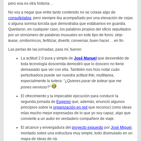
pero esa es otra historia…
No voy a negar que entre tanto contenido no se colase algo de
consultolabia
; pero siempre iba acompañado por una elevación de cejas
o alguna sonrisa torcida que demostraba que estábamos en guardia.
Quedaron, en cualquier caso, los palabros propios del oficio sepultados
por un sinnúmero de palabras inusuales en este tipo de foros:
strip-
tease
, ornitorrincos, fertilizar, divertir, conversar, buen hacer… en fin.
Las perlas de las jornadas, para mí, fueron:
La actitud 2.0 pura y simple de
José Manuel
que desvestido de
toda tecnología doscerista demostró que lo doscero no tiene
demasiado que ver con ella. También nos hizo notar cuán
perturbadora puede ser nuestra actitud
friki
, multitarea,
especialmente la
tuitera
: “¿
Quieres parar de tuitear que me
pones nervioso
?”
.
El ofrecimiento y la impecable ejecución para conducir la
segunda jornada de
Eugenio
que, además, enunció algunos
principios sobre la
organización en red
que reconocí como ideas
mías mucho mejor expresadas de lo que yo soy capaz, algo que
convierte a un autor en verdadero compañero de viaje.
El alcance y envergadura del
proyecto expuesto
por
José Miguel
,
montado sobre una estructura muy simple; todo disimulado en un
mapa de ideas de ná.