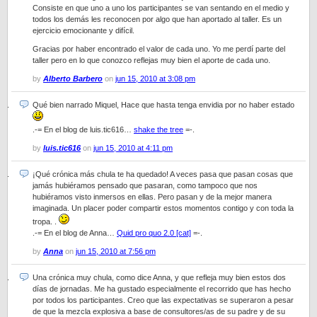
Consiste en que uno a uno los participantes se van sentando en el medio y
todos los demás les reconocen por algo que han aportado al taller. Es un
ejercicio emocionante y difícil.
Gracias por haber encontrado el valor de cada uno. Yo me perdí parte del
taller pero en lo que conozco reflejas muy bien el aporte de cada uno.
by
Alberto Barbero
on
jun 15, 2010 at 3:08 pm
Qué bien narrado Miquel, Hace que hasta tenga envidia por no haber estado
.-= En el blog de luis.tic616…
shake the tree
=-.
by
luis.tic616
on
jun 15, 2010 at 4:11 pm
¡Qué crónica más chula te ha quedado! A veces pasa que pasan cosas que
jamás hubiéramos pensado que pasaran, como tampoco que nos
hubiéramos visto inmersos en ellas. Pero pasan y de la mejor manera
imaginada. Un placer poder compartir estos momentos contigo y con toda la
tropa. .
.-= En el blog de Anna…
Quid pro quo 2.0 [cat]
=-.
by
Anna
on
jun 15, 2010 at 7:56 pm
Una crónica muy chula, como dice Anna, y que refleja muy bien estos dos
días de jornadas. Me ha gustado especialmente el recorrido que has hecho
por todos los participantes. Creo que las expectativas se superaron a pesar
de que la mezcla explosiva a base de consultores/as de su padre y de su