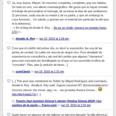
Ja, muy bueno, Miquel. Un resumen completito, completito, que nos faltaba.
Un todo-en-uno, con aliento cinematográfico. Me gusta que te hayas tomado
el trabajo de personalizar el mensaje, de acentuar la idea de que estábamos
11 personas, cada una de su madre y de su padre, y que sin embargo la
cosa funcionó… Un saludo, y gracias por el material (en particular la wiki que
te la debemos).
.-= En el blog de Amalio A. Rey…
No es un chollo, merece un respeto (post-
171)
=-.
by
Amalio A. Rey
on
jun 15, 2010 at 1:28 pm
Creo que el colofón del primer día, es decir tu exposición, fue una de las
perlas de verdad. Un caldo sin mezcla de ningún otro. Puro destilado de
experiencia en consultoría y eje real del cambio que algunos “clamamos”
para este concepto tan desdibujado en el que se ha convertido el oficio de
“consultor”. Plas, plas [y petición de bises…]
by
cumClavis
on
jun 15, 2010 at 1:31 pm
[...] This post was mentioned on Twitter by Miquel Rodríguez and cumclavis,
Amalio A. Rey . Amalio A. Rey said: Jugoso resumen RT @suenosdelarazon:
Girona's eleven: the movie, digo, no… las jornadas #redca Girona…
http://bit.ly/aduC7m
[...]
by
Tweets that mention Girona’s eleven (#redca Girona 2010) | los
sueños de la razón -- Topsy.com
on
jun 15, 2010 at 1:32 pm
Suelo hacer en algunos de mis talleres un ejercicio llamado “la silla eléctrica”.