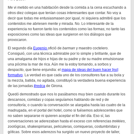
Me vi metido en una habitación desde la comida a la cena escuchando a
otros diez colegas que tenían cosas interesantes que contar. No voy a
decir que todas me entusiasmasen por igual, ni siquiera admitiré que los
contenidos me abriesen mente y mirada. No. Lo interesante de la
experiencia no fueron tanto los contenidos como las formas; no tanto las
exposiciones como las ideas que surgieron en los diálogos que
provocaron.
El segundo día
Eugenio
ofició de
barman
y maestro coctelero.
Consiguió, con una técnica admirable por lo simple y brillante, que de
una amalgama de hijos e hijas de su padre y de su madre emulsionase
una pócima la mar de rica. Aún me la estoy tomando, a sorbos y
despacito, que tiene enjundia: el
mapa de ideas del buen hacer [no]
formativo
. La verdad es que cada uno de los consultores fue a su bola y
la mezcla, batida, no agitada, constituyó la verdadera buena experiencia
de las jornadas
#redca
de Girona.
Quedó demostrado que nos lo pasábamos muy bien cuando durante los
descansos, comidas y copas seguíamos hablando de red y de
consultoría; o cuando la conversación se alargaba hasta las cuatro de la
madrugada, en el portal del hotel, como si fuésemos adolescentes que
no saben separarse ni quieren aceptar el fin del día. Eso sí, las
conversaciones se aderezaban hasta el exceso con referencias
trekkies
,
zoológicas, shakespirianas, peliculeras, comiqueras, costumbristas y
góticas. Sobre esos aderezos ha surgido un nuevo proyecto de taller,