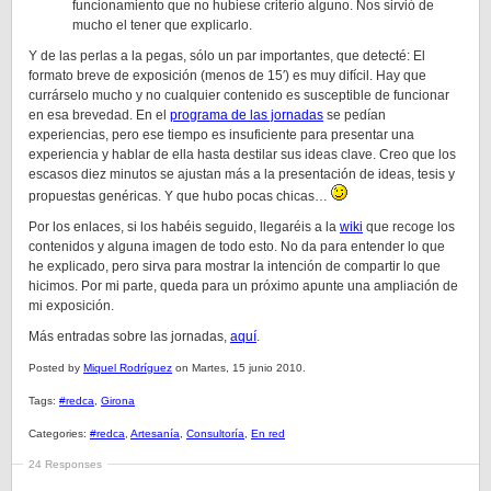
funcionamiento que no hubiese criterio alguno. Nos sirvió de
mucho el tener que explicarlo.
Y de las perlas a la pegas, sólo un par importantes, que detecté: El
formato breve de exposición (menos de 15′) es muy difícil. Hay que
currárselo mucho y no cualquier contenido es susceptible de funcionar
en esa brevedad. En el
programa de las jornadas
se pedían
experiencias, pero ese tiempo es insuficiente para presentar una
experiencia y hablar de ella hasta destilar sus ideas clave. Creo que los
escasos diez minutos se ajustan más a la presentación de ideas, tesis y
propuestas genéricas. Y que hubo pocas chicas…
Por los enlaces, si los habéis seguido, llegaréis a la
wiki
que recoge los
contenidos y alguna imagen de todo esto. No da para entender lo que
he explicado, pero sirva para mostrar la intención de compartir lo que
hicimos. Por mi parte, queda para un próximo apunte una ampliación de
mi exposición.
Más entradas sobre las jornadas,
aquí
.
Posted by
Miquel Rodríguez
on Martes, 15 junio 2010.
Tags:
#redca
,
Girona
Categories:
#redca
,
Artesanía
,
Consultoría
,
En red
24 Responses