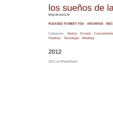
los sueños de l
blog de poca fe
PLEASED TO MEET YOU
ARCHIVOS
REC
Categorías:
#redca
Al vuelo
Conocimient
Palabras
Tecnología
Weeklog
2012
2012 on PhotoPeach