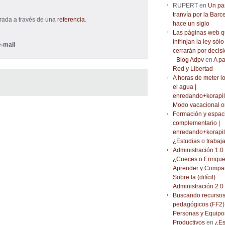
RUPERT en
Un pa
tranvía por la Barc
trada a través de una
referencia
.
hace un siglo
Las páginas web 
infrinjan la ley sólo
-mail
cerrarán por decisi
- Blog Adpv
en
A pa
Red y Libertad
A horas de meter l
el agua |
enredando+korapil
Modo vacacional o
Formación y espac
complementario |
enredando+korapil
¿Estudias o trabaj
Administración 1.0 
¿Cueces o Enrique
Aprender y Compar
Sobre la (difícil)
Administración 2.0
Buscando recurso
pedagógicos (FF2) 
Personas y Equipo
Productivos
en
¿Es