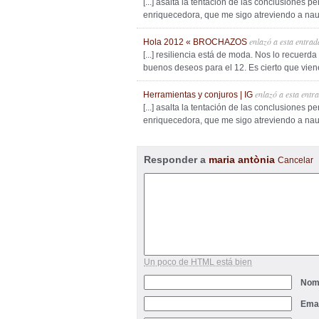
[...] asalta la tentación de las conclusiones p
enriquecedora, que me sigo atreviendo a naufr
enlazó a esta entrad
Hola 2012 « BROCHAZOS
[...] resiliencia está de moda. Nos lo recuerd
buenos deseos para el 12. Es cierto que viene
enlazó a esta entr
Herramientas y conjuros | IG
[...] asalta la tentación de las conclusiones p
enriquecedora, que me sigo atreviendo a naufr
Responder a
maria antònia
Cancelar
Un poco de HTML está bien
Nom
Ema