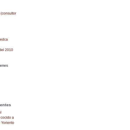
 (consultor
redca
del 2010
genes
ientes
l
 cocido a
- Yoriento