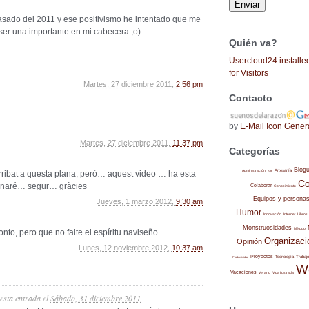
sado del 2011 y ese positivismo he intentado que me
er una importante en mi cabecera ;o)
Quién va?
Usercloud24 installe
for Visitors
Martes, 27 diciembre 2011,
2:56 pm
Contacto
by
E-Mail Icon Gener
Martes, 27 diciembre 2011,
11:37 pm
Categorías
Blog
Administración
Artesanía
rribat a questa plana, però… aquest video … ha esta
Arte
Co
ornaré… segur… gràcies
Colaborar
Conocimiento
Equipos y persona
Jueves, 1 marzo 2012,
9:30 am
Humor
Internet
Libros
Innovación
Monstruosidades
Método
onto, pero que no falte el espíritu naviseño
Organizaci
Opinión
Lunes, 12 noviembre 2012,
10:37 am
Proyectos
Trabajo
Tecnología
Productividad
W
Vacaciones
Verano
Vida ilustrada
 esta entrada
el
Sábado, 31 diciembre 2011