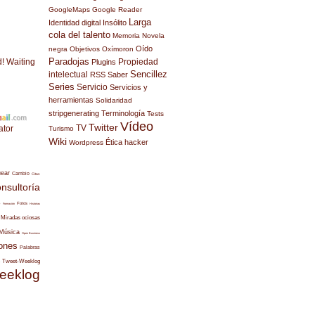
GoogleMaps
Google Reader
Larga
Identidad digital
Insólito
cola del talento
Memoria
Novela
Oído
negra
Objetivos
Oxímoron
Paradojas
d! Waiting
Propiedad
Plugins
Sencillez
intelectual
RSS
Saber
Series
Servicio
Servicios y
herramientas
Solidaridad
stripgenerating
Terminología
Tests
Vídeo
Twitter
TV
ator
Turismo
Wiki
Ética hacker
Wordpress
uear
Cambio
Citas
nsultoría
s
Fotos
Formación
Historias
Miradas ociosas
Música
Open Business
ones
Palabras
Tweet-Weeklog
eeklog