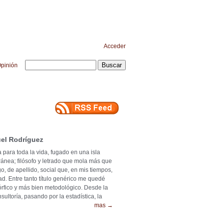
Acceder
pinión
el Rodríguez
 para toda la vida, fugado en una isla
ránea; filósofo y letrado que mola más que
o, de apellido, social que, en mis tiempos,
ad. Entre tanto título genérico me quedé
mórfico y más bien metodológico. Desde la
ultoría, pasando por la estadística, la
mas →