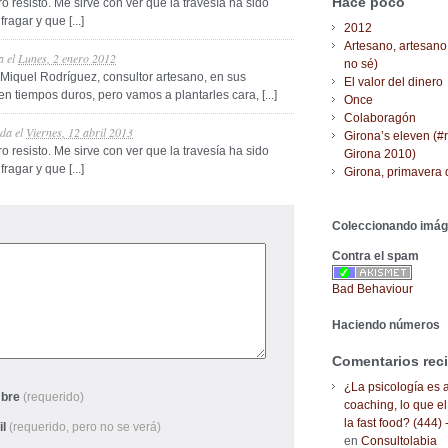
Hace poco
ero resisto. Me sirve con ver que la travesía ha sido
agar y que [...]
2012
Artesano, artesano
a
el
Lunes, 2 enero 2012
no sé)
a Miquel Rodríguez, consultor artesano, en sus
El valor del dinero
n tiempos duros, pero vamos a plantarles cara, [...]
Once
Colaboragón
ada
el
Viernes, 12 abril 2013
Girona’s eleven (#
ero resisto. Me sirve con ver que la travesía ha sido
Girona 2010)
agar y que [...]
Girona, primavera 
Coleccionando imá
Contra el spam
Bad Behaviour
Haciendo números
Comentarios rec
¿La psicología es a
bre
(requerido)
coaching, lo que el
la fast food? (444) 
il
(requerido, pero no se verá)
en
Consultolabia