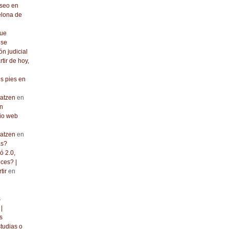
seo en
elona de
que
 se
ón judicial
rtir de hoy,
os pies en
atzen
en
n
io web
atzen
en
as?
ó 2.0,
ces? |
tir
en
s
|
s
tudias o