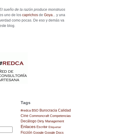
El sueño de la razón produce monstruos
es uno de los
caprichos
de
Goya
... y una
verdad como pocas. De eso y demás va
este blog.
Tags
Burocracia
Calidad
#redca
BSO
Cine
Commoncraft
Competencias
Decálogo
Dirty Management
Enlaces
Escribir
Etiquetar
Ficción
Google
Google Docs