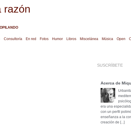
a razón
OPILANDO
o
Consultoría
En red
Fotos
Humor
Libros
Miscelánea
Música
Open
O
SUSCRÍBETE
Acerca de Miqu
Urbanita
mediter
psicólog
era una especialid
con un perfil poli
enseñanza a la cons
creación de [...]