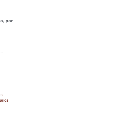
o, por
...
...
as
arios