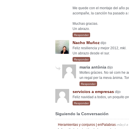
Me quede con el montaje del año pa
acompañe, la canción ha pasado a s
Muchas gracias.
Un abrazo.
Responder
Nacho Muñoz
dijo
Feliz resiliencia y mejor 2012, mkl.
Un abrazo desde el sur.
Responder
maria antònia
dijo
Moltes gràcies. No sé com he a
un regal per la meva ànima. T
Responder
servicios a empresas
dijo
Feliz navidad a todos, un poquito pr
Responder
Siguiendo la Conversación
enlazó a
Heramientas y conjuros | enPalabras