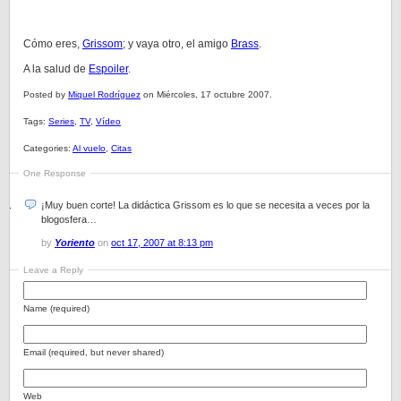
Cómo eres,
Grissom
; y vaya otro, el amigo
Brass
.
A la salud de
Espoiler
.
Posted by
Miquel Rodríguez
on Miércoles, 17 octubre 2007.
Tags:
Series
,
TV
,
Vídeo
Categories:
Al vuelo
,
Citas
One Response
¡Muy buen corte! La didáctica Grissom es lo que se necesita a veces por la
blogosfera…
by
Yoriento
on
oct 17, 2007 at 8:13 pm
Leave a Reply
Name (required)
Email (required, but never shared)
Web