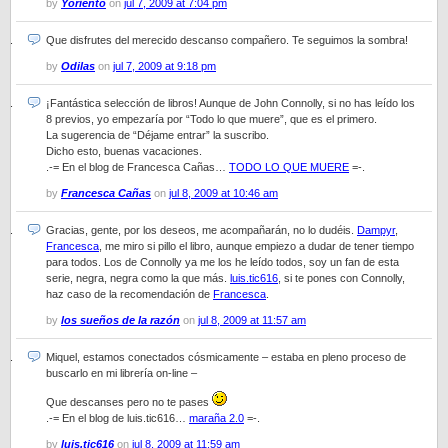
by
Yoriento
on
jul 7, 2009 at 7:04 pm
Que disfrutes del merecido descanso compañero. Te seguimos la sombra!
by
Odilas
on
jul 7, 2009 at 9:18 pm
¡Fantástica selección de libros! Aunque de John Connolly, si no has leído los
8 previos, yo empezaría por “Todo lo que muere”, que es el primero.
La sugerencia de “Déjame entrar” la suscribo.
Dicho esto, buenas vacaciones.
.-= En el blog de Francesca Cañas…
TODO LO QUE MUERE
=-.
by
Francesca Cañas
on
jul 8, 2009 at 10:46 am
Gracias, gente, por los deseos, me acompañarán, no lo dudéis.
Dampyr
,
Francesca
, me miro si pillo el libro, aunque empiezo a dudar de tener tiempo
para todos. Los de Connolly ya me los he leído todos, soy un fan de esta
serie, negra, negra como la que más.
luis.tic616
, si te pones con Connolly,
haz caso de la recomendación de
Francesca
.
by
los sueños de la razón
on
jul 8, 2009 at 11:57 am
Miquel, estamos conectados cósmicamente – estaba en pleno proceso de
buscarlo en mi librería on-line –
Que descanses pero no te pases
.-= En el blog de luis.tic616…
maraña 2.0
=-.
by
luis.tic616
on
jul 8, 2009 at 11:59 am