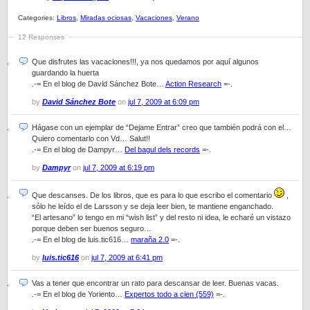
Categories:
Libros
,
Miradas ociosas
,
Vacaciones
,
Verano
12 Responses
Que disfrutes las vacaciones!!!, ya nos quedamos por aquí algunos
guardando la huerta
.-= En el blog de David Sánchez Bote…
Action Research
=-.
by
David Sánchez Bote
on
jul 7, 2009 at 6:09 pm
Hágase con un ejemplar de “Dejame Entrar” creo que también podrá con el…
Quiero comentarlo con Vd… Salut!!
.-= En el blog de Dampyr…
Del bagul dels records
=-.
by
Dampyr
on
jul 7, 2009 at 6:19 pm
Que descanses. De los libros, que es para lo que escribo el comentario
,
sólo he leído el de Larsson y se deja leer bien, te mantiene enganchado.
“El artesano” lo tengo en mi “wish list” y del resto ni idea, le echaré un vistazo
porque deben ser buenos seguro…
.-= En el blog de luis.tic616…
maraña 2.0
=-.
by
luis.tic616
on
jul 7, 2009 at 6:41 pm
Vas a tener que encontrar un rato para descansar de leer. Buenas vacas.
.-= En el blog de Yoriento…
Expertos todo a cien (559)
=-.