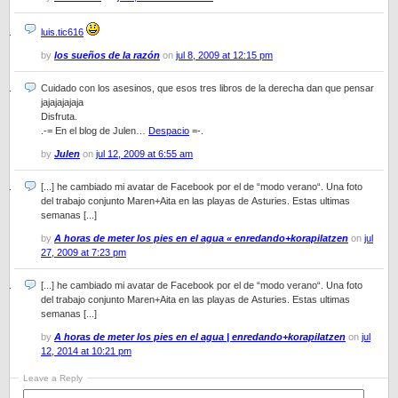
luis.tic616
by
los sueños de la razón
on
jul 8, 2009 at 12:15 pm
Cuidado con los asesinos, que esos tres libros de la derecha dan que pensar
jajajajajaja
Disfruta.
.-= En el blog de Julen…
Despacio
=-.
by
Julen
on
jul 12, 2009 at 6:55 am
[...] he cambiado mi avatar de Facebook por el de “modo verano“. Una foto
del trabajo conjunto Maren+Aita en las playas de Asturies. Estas ultimas
semanas [...]
by
A horas de meter los pies en el agua « enredando+korapilatzen
on
jul
27, 2009 at 7:23 pm
[...] he cambiado mi avatar de Facebook por el de “modo verano“. Una foto
del trabajo conjunto Maren+Aita en las playas de Asturies. Estas ultimas
semanas [...]
by
A horas de meter los pies en el agua | enredando+korapilatzen
on
jul
12, 2014 at 10:21 pm
Leave a Reply