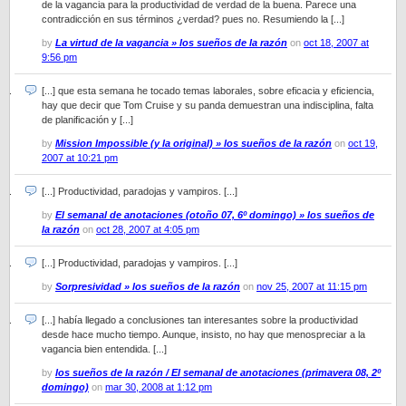
de la vagancia para la productividad de verdad de la buena. Parece una
contradicción en sus términos ¿verdad? pues no. Resumiendo la [...]
by
La virtud de la vagancia » los sueños de la razón
on
oct 18, 2007 at
9:56 pm
[...] que esta semana he tocado temas laborales, sobre eficacia y eficiencia,
hay que decir que Tom Cruise y su panda demuestran una indisciplina, falta
de planificación y [...]
by
Mission Impossible (y la original) » los sueños de la razón
on
oct 19,
2007 at 10:21 pm
[...] Productividad, paradojas y vampiros. [...]
by
El semanal de anotaciones (otoño 07, 6º domingo) » los sueños de
la razón
on
oct 28, 2007 at 4:05 pm
[...] Productividad, paradojas y vampiros. [...]
by
Sorpresividad » los sueños de la razón
on
nov 25, 2007 at 11:15 pm
[...] había llegado a conclusiones tan interesantes sobre la productividad
desde hace mucho tiempo. Aunque, insisto, no hay que menospreciar a la
vagancia bien entendida. [...]
by
los sueños de la razón / El semanal de anotaciones (primavera 08, 2º
domingo)
on
mar 30, 2008 at 1:12 pm