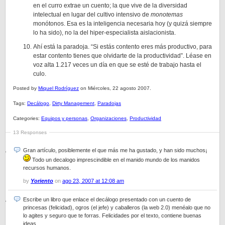
en el curro extrae un cuento; la que vive de la diversidad
intelectual en lugar del cultivo intensivo de
monotemas
monótonos. Esa es la inteligencia necesaria hoy (y quizá siempre
lo ha sido), no la del hiper-especialista aislacionista.
Ahí está la paradoja. “Si estás contento eres más productivo, para
estar contento tienes que olvidarte de la productividad”. Léase en
voz alta 1.217 veces un día en que se esté de trabajo hasta el
culo.
Posted by
Miquel Rodríguez
on Miércoles, 22 agosto 2007.
Tags:
Decálogo
,
Dirty Management
,
Paradojas
Categories:
Equipos y personas
,
Organizaciones
,
Productividad
13 Responses
Gran artículo, posiblemente el que más me ha gustado, y han sido muchos¡
Todo un decalogo imprescindible en el manido mundo de los manidos
recursos humanos.
by
Yoriento
on
ago 23, 2007 at 12:08 am
Escribe un libro que enlace el decálogo presentado con un cuento de
princesas (felicidad), ogros (el jefe) y caballeros (la web 2.0) menéalo que no
lo agites y seguro que te forras. Felicidades por el texto, contiene buenas
ideas.