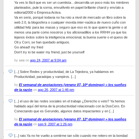
Ya ves lo fácil que es ser un cuentista…desarrolla un poco más los mimbres
planteados, pule la sorna, envuélvelo en papel brillante charol y envíalo a
editorial2000 o Empresa Activa.
Va en serio, porqué todavia no ha roto a nivel de mercado un libro sobre la
web 2.0, la blogosfera o cualquier movida inter-naútica de nuevo cuño con
utilidad feliz para las masas y seguro que eso es lo que quiere la gente o al
menos una parte como nosotros y los aficionadillos a los RRHH ya que los
lejanos éxitos sobre la inteligencia emocional, la buena suerte o el queso de
Oli y Corri, se han quedado antiguos.
Go ahead! my fried
Don’t try to be water my friend, just be yourself
by
sea
on
ago 24, 2007 at 9:04 am
[...] Sobre Redes y productividad, de La Tejedora, ya hablamos en
Productividad, paradojas y vampiros. [...]
by
El semanal de anotaciones (verano 07, 10º domingo) » los sueños
de la razón
on
ago 26, 2007 at 1:46 pm
[...] el uso de las redes sociales en el trabajo ¿Derecho o veto? Ya hemos
hablado aquí del tema de la productividad relacionado con la DosCero. En
Conectando que es Gerundio, algunos datos impactantes y en [...]
by
El semanal de anotaciones (verano 07, 12º domingo) » los sueños
de la razón
on
sep 9, 2007 at 1:26 pm
[...] rato.Ya no he vuelto a sentirme tan sólo cuando me reitero en la bondad