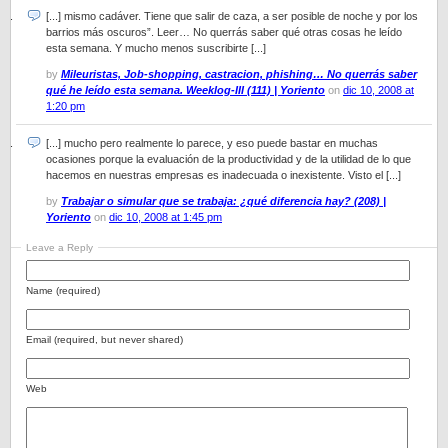
[...] mismo cadáver. Tiene que salir de caza, a ser posible de noche y por los
barrios más oscuros”. Leer… No querrás saber qué otras cosas he leído
esta semana. Y mucho menos suscribirte [...]
by
Mileuristas, Job-shopping, castracion, phishing… No querrás saber
qué he leído esta semana. Weeklog-III (111) | Yoriento
on
dic 10, 2008 at
1:20 pm
[...] mucho pero realmente lo parece, y eso puede bastar en muchas
ocasiones porque la evaluación de la productividad y de la utilidad de lo que
hacemos en nuestras empresas es inadecuada o inexistente. Visto el [...]
by
Trabajar o simular que se trabaja: ¿qué diferencia hay? (208) |
Yoriento
on
dic 10, 2008 at 1:45 pm
Leave a Reply
Name (required)
Email (required, but never shared)
Web