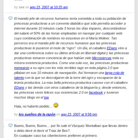
by
sea
on
ago 23, 2007 at 10:25 am
El manido jefe de recursos humanos tenía sometida a toda su población de
princesas productivas a un convenio diabólico que sólo permitía acceder a
internet durante 10 minutos cada 3 horas los días impares, descontándose
del salario el 50% de las horas empleadas en navegar por cualquier web
cuyo combinación de nombres no estuviese en el María Moliner. Tan
perverso era el manido jefe de recursos humanos que las princesas
productivas le pusieron el mote de “ogro”. Un día, el caballero
EDans
vino a
dar una conferencia sobre su último artículo en libertad digital y las princesas
productivas tomaron conciencia de que habían sido
Microsiervas
toda su
mísera existencia productiva. Como una sola voz, las princesas productivas
menearon
a su ogro con los más terribles tags en toda página 2.0 que
pillaban en sus 10 minutos de navegación. Así formaron una
larga cola de
talento
con la que se descolgaron de la torre del ogro y escaparon de la
tiranía productiva. La mas bella princesa productiva casose con el caballero
EDans
y las demás con otros caballeros de la bloguería y, desde entonces,
las princesas viven felices sus existencias 2.0 en
facebook
y tuvieron
muchos blogs en el
top
.
Hala, no haberlo pedido…
by
los sueños de la razón
on
ago 23, 2007 at 9:58 pm
Bueno, Bueno, Bueno… por fin sale el Vázquez Montalban que llevas dentro
o debo decir el decir el Trias de Bes?.
En cualquier caso tus ciberlectores prefieren al primero.