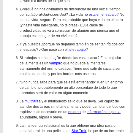
la web o a través de lo que sea.
¿Porqué no nos olvidamos de diferenciar de una vez el tiempo
por su
laboralidad-ociosidad
? ¿La vida
no está en el trabajo
? No
toda la vida, seguro. Pero es probable que haya vida en el curro
(y hasta vida inteligente, no te creas) ¿Que clase de
productividad se va a conseguir de alguien que piensa que el
trabajo es un lugar de
no-vivientes
?
Y ya puestos ¿porqué no dejamos también de ser tan rígidos con
el espacio? ¿Qué pasó con el
teletrabajo
?
Si trabajas con ideas ¿De dónde las vas a sacar? El trabajador
de la mente es un
vampiro
que no puede alimentarse
eternamente del mismo cadáver. Tiene que salir de caza, a ser
posible de noche y por los barrios más oscuros.
“Uno nunca sabe para qué se está entrenando” y, en un entorno
de cambio, probablemente un alto porcentaje de todo lo que
aprendas será de valor en algún momento
La
multitarea
y el multipuesto es lo que se lleva. Ser capaz de
atender dos tareas simultáneamente y poder cambiar de foco con
rapidez es lo necesario en un
entorno
de
información dispersa
abundante, rápida y breve.
La inteligencia relacional es la que obtiene una idea para un
tema laboral de una película de
Star Trek
; la que de un incidente