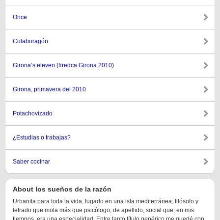
Once
Colaboragón
Girona’s eleven (#redca Girona 2010)
Girona, primavera del 2010
Potachovizado
¿Estudias o trabajas?
Saber cocinar
About los sueños de la razón
Urbanita para toda la vida, fugado en una isla mediterránea; filósofo y
letrado que mola más que psicólogo, de apellido, social que, en mis
tiempos, era una especialidad. Entre tanto título genérico me quedé con