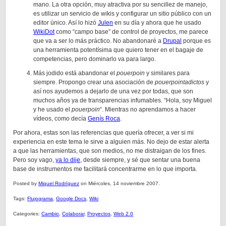
mano. La otra opción, muy atractiva por su sencillez de manejo,
es utilizar un servicio de wikis y configurar un sitio público con un
editor único. Así lo hizó
Julen
en su día y ahora que he usado
WikiDot
como “campo base” de control de proyectos, me parece
que va a ser lo más práctico. No abandonaré a
Drupal
porque es
una herramienta potentísima que quiero tener en el bagaje de
competencias, pero dominarlo va para largo.
Más jodido está abandonar el
pouerpoin
y similares para
siempre. Propongo crear una asociación de
pouerpointadictos
y
así nos ayudemos a dejarlo de una vez por todas, que son
muchos años ya de transparencias infumables. “Hola, soy Miguel
y he usado el
pouerpoin
“. Mientras no aprendamos a hacer
vídeos, como decía
Genís Roca
.
Por ahora, estas son las referencias que quería ofrecer, a ver si mi
experiencia en este tema le sirve a alguien más. No dejo de estar alerta
a que las herramientas, que son medios, no me distraigan de los fines.
Pero soy vago,
ya lo dije
, desde siempre, y sé que sentar una buena
base de instrumentos me facilitará concentrarme en lo que importa.
Posted by
Miquel Rodríguez
on Miércoles, 14 noviembre 2007.
Tags:
Flujograma
,
Google Docs
,
Wiki
Categories:
Cambio
,
Colaborar
,
Proyectos
,
Web 2.0