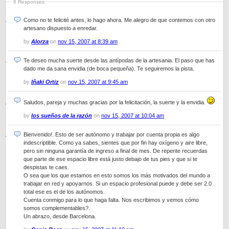
6 Responses
Como no te felicité antes, lo hago ahora. Me alegro de que contemos con otro
artesano dispuesto a enredar.
by
Alorza
on
nov 15, 2007 at 8:39 am
Te deseo mucha suerte desde las antípodas de la artesania. El paso que has
dado me da sana envidia (de boca pequeña). Te seguiremos la pista.
by
Iñaki Ortiz
on
nov 15, 2007 at 9:45 am
Saludos, pareja y muchas gracias por la felicitación, la suerte y la envidia.
by
los sueños de la razón
on
nov 15, 2007 at 10:04 am
Bienvenido!. Esto de ser autónomo y trabajar por cuenta propia es algo
indescriptible. Como ya sabes, sientes que por fin hay oxígeno y aire libre,
pero sin ninguna garantía de ingreso a final de mes. De repente recuerdas
que parte de ese espacio libre está justo debajo de tus pies y que si te
despistas te caes.
O sea que los que estamos en esto somos los más motivados del mundo a
trabajar en red y apoyarnos. Si un espacio profesional puede y debe ser 2.0
total ese es el de los autónomos.
Cuenta conmigo para lo que haga falta. Nos escribimos y vemos cómo
somos complementables?.
Un abrazo, desde Barcelona.