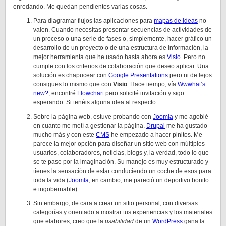
enredando. Me quedan pendientes varias cosas.
Para diagramar flujos las aplicaciones para
mapas de ideas
no
valen. Cuando necesitas presentar secuencias de actividades de
un proceso o una serie de fases o, simplemente, hacer gráfico un
desarrollo de un proyecto o de una estructura de información, la
mejor herramienta que he usado hasta ahora es
Visio
. Pero no
cumple con los criterios de colaboración que deseo aplicar. Una
solución es chapucear con
Google Presentations
pero ni de lejos
consigues lo mismo que con
Visio
. Hace tiempo, vía
Wwwhat’s
new?
, encontré
Flowchart
pero solicité invitación y sigo
esperando. Si tenéis alguna idea al respecto…
Sobre la página web, estuve probando con
Joomla
y me agobié
en cuanto me metí a gestionar la página.
Drupal
me ha gustado
mucho más y con este
CMS
he empezado a hacer pinitos. Me
parece la mejor opción para diseñar un sitio web con múltiples
usuarios, colaboradores, noticias, blogs y, la verdad, todo lo que
se te pase por la imaginación. Su manejo es muy estructurado y
tienes la sensación de estar conduciendo un coche de esos para
toda la vida (
Joomla
, en cambio, me pareció un deportivo bonito
e ingobernable).
Sin embargo, de cara a crear un sitio personal, con diversas
categorías y orientado a mostrar tus experiencias y los materiales
que elabores, creo que la
usabilidad
de un
WordPress
gana la