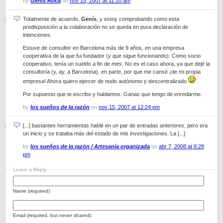
by
Genis Roca
on
nov 15, 2007 at 11:10 am
Totalmente de acuerdo,
Genís
, y estoy comprobando como esta
predisposición a la colaboración no se queda en pura declaración de
intenciones.
Estuve de consultor en Barcelona más de 9 años, en una empresa
cooperativa de la que fui fundador (y que sigue funcionando). Como socio
cooperativo, tenía un sueldo a fin de mes. No es el caso ahora, ya que dejé la
consultoría (y, ay, a Barcelona), en parte, por que me cansé ¡de mi propia
empresa! Ahora quiero ejercer de nodo autónomo y descentralizado
.
Por supuesto que te escribo y hablamos. Ganas que tengo de
enredarme
.
by
los sueños de la razón
on
nov 15, 2007 at 12:24 pm
[...] bastantes herramientas hablé en un par de entradas anteriores, pero era
un inicio y se trataba más del estado de mis investigaciones. La [...]
by
los sueños de la razón / Artesanía organizada
on
abr 7, 2008 at 8:29
pm
Leave a Reply
Name (required)
Email (required, but never shared)