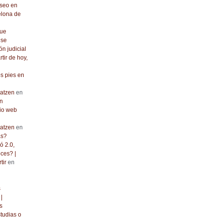
seo en
elona de
que
 se
ón judicial
rtir de hoy,
os pies en
atzen
en
n
io web
atzen
en
as?
ó 2.0,
ces? |
tir
en
s
|
s
tudias o