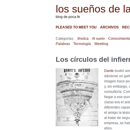
los sueños de l
blog de poca fe
PLEASED TO MEET YOU
ARCHIVOS
REC
Categorías:
#redca
Al vuelo
Conocimient
Palabras
Tecnología
Weeklog
Los círculos del infie
Dante
ilustró a
dándose un gar
imagen hace poc
y, sin embargo,
consultoría. Co
llegar a ese pu
claras era el ai
diferentes capa
el amigo la tes
al tratar de segu
empresa, se hab
ellos.