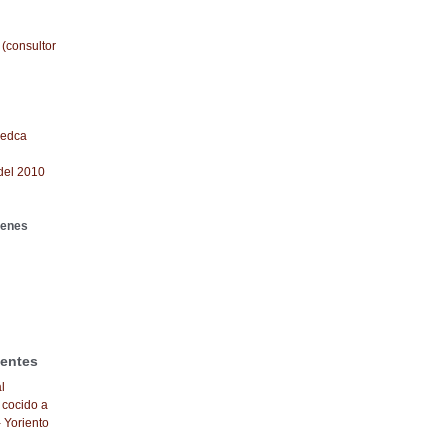
 (consultor
redca
del 2010
genes
ientes
l
 cocido a
- Yoriento