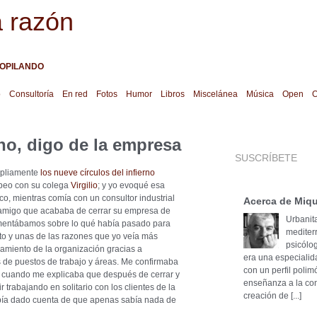
a razón
OPILANDO
o
Consultoría
En red
Fotos
Humor
Libros
Miscelánea
Música
Open
O
rno, digo de la empresa
SUSCRÍBETE
mpliamente
los nueve círculos del infierno
beo con su colega
Virgilio
; y yo evoqué esa
o, mientras comía con un consultor industrial
Acerca de Miqu
 amigo que acababa de cerrar su empresa de
Urbanita
mentábamos sobre lo qué había pasado para
mediter
nto y unas de las razones que yo veía más
psicólog
slamiento de la organización gracias a
era una especialid
s de puestos de trabajo y áreas. Me confirmaba
con un perfil poli
is cuando me explicaba que después de cerrar y
enseñanza a la cons
ir trabajando en solitario con los clientes de la
creación de [...]
ía dado cuenta de que apenas sabía nada de