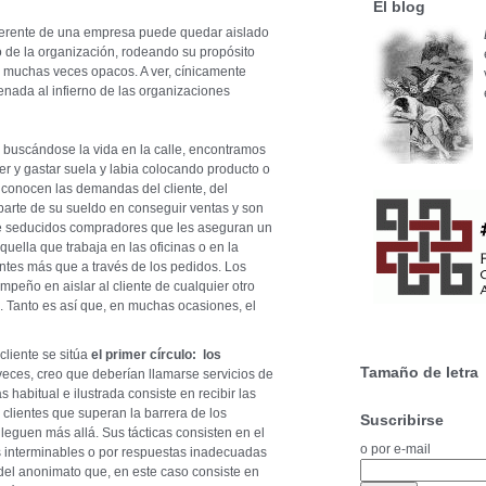
El blog
gerente de una empresa puede quedar aislado
 de la organización, rodeando su propósito
s muchas veces opacos. A ver, cínicamente
nada al infierno de las organizaciones
o, buscándose la vida en la calle, encontramos
r y gastar suela y labia colocando producto o
r conocen las demandas del cliente, del
arte de su sueldo en conseguir ventas y son
 de seducidos compradores que les aseguran un
quella que trabaja en las oficinas o en la
entes más que a través de los pedidos. Los
peño en aislar al cliente de cualquier otro
. Tanto es así que, en muchas ocasiones, el
cliente se sitúa
el primer círculo: los
Tamaño de letra
veces, creo que deberían llamarse servicios de
s habitual e ilustrada consiste en recibir las
clientes que superan la barrera de los
Suscribirse
leguen más allá. Sus tácticas consisten en el
o por e-mail
s interminables o por respuestas inadecuadas
del anonimato que, en este caso consiste en