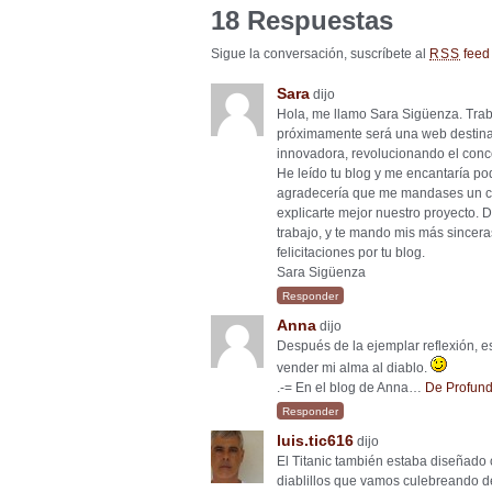
18 Respuestas
Sigue la conversación, suscríbete al
feed 
RSS
Sara
dijo
Hola, me llamo Sara Sigüenza. Tra
próximamente será una web destinad
innovadora, revolucionando el conc
He leído tu blog y me encantaría pod
agradecería que me mandases un c
explicarte mejor nuestro proyecto.
trabajo, y te mando mis más sincera
felicitaciones por tu blog.
Sara Sigüenza
Responder
Anna
dijo
Después de la ejemplar reflexión, es
vender mi alma al diablo.
.-= En el blog de Anna…
De Profund
Responder
luis.tic616
dijo
El Titanic también estaba diseñado
diablillos que vamos culebreando d