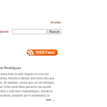
Acceder
pinión
el Rodríguez
 para toda la vida, fugado en una isla
ránea; filósofo y letrado que mola más que
o, de apellido, social que, en mis tiempos,
ad. Entre tanto título genérico me quedé
mórfico y más bien metodológico. Desde la
ultoría, pasando por la estadística, la
mas →