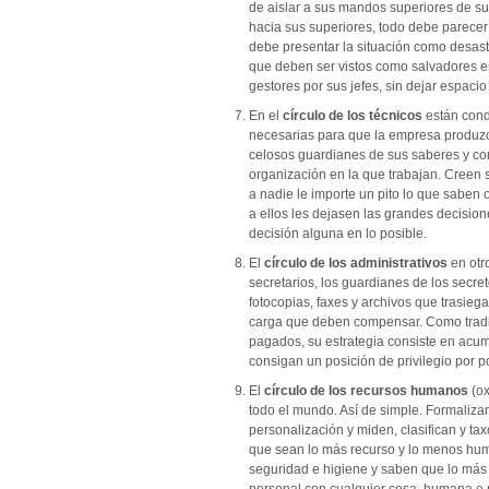
de aislar a sus mandos superiores de su
hacia sus superiores, todo debe parecer
debe presentar la situación como desast
que deben ser vistos como salvadores en
gestores por sus jefes, sin dejar espaci
En el
círculo de los técnicos
están cond
necesarias para que la empresa produzc
celosos guardianes de sus saberes y co
organización en la que trabajan. Creen
a nadie le importe un pito lo que saben
a ellos les dejasen las grandes decision
decisión alguna en lo posible.
El
círculo de los administrativos
en otr
secretarios, los guardianes de los secret
fotocopias, faxes y archivos que trasi
carga que deben compensar. Como tradi
pagados, su estrategia consiste en acum
consigan un posición de privilegio por 
El
círculo de los recursos humanos
(ox
todo el mundo. Así de simple. Formalizan
personalización y miden, clasifican y t
que sean lo más recurso y lo menos hum
seguridad e higiene y saben que lo más s