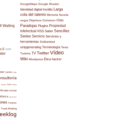
GoogleMaps
Google Reader
Larga
Identidad digital
Insólito
cola del talento
Memoria
Novela
Oído
negra
Objetivos
Oxímoron
Paradojas
d! Waiting
Propiedad
Plugins
Sencillez
intelectual
RSS
Saber
Series
Servicio
Servicios y
herramientas
Solidaridad
stripgenerating
Terminología
Tests
Vídeo
Twitter
TV
ator
Turismo
Wiki
Ética hacker
Wordpress
uear
Cambio
Citas
nsultoría
s
Fotos
Formación
Historias
Miradas ociosas
Música
Open Business
ones
Palabras
Tweet-Weeklog
eeklog