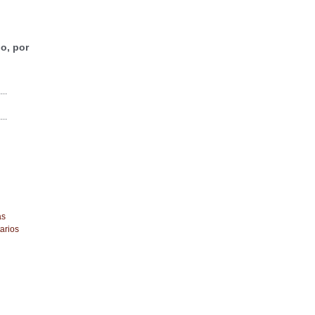
o, por
...
...
as
arios