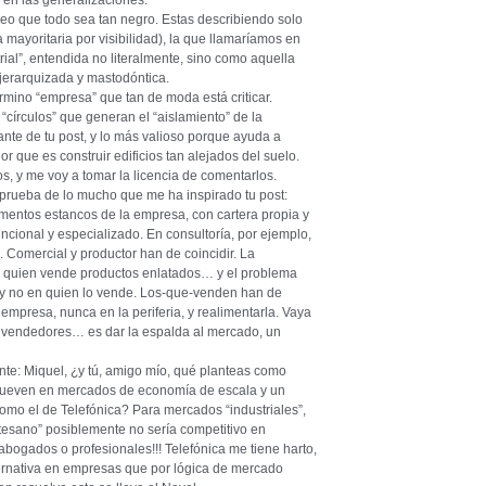
) en las generalizaciones.
eo que todo sea tan negro. Estas describiendo solo
mayoritaria por visibilidad), la que llamaríamos en
ial”, entendida no literalmente, sino como aquella
jerarquizada y mastodóntica.
érmino “empresa” que tan de moda está criticar.
círculos” que generan el “aislamiento” de la
ante de tu post, y lo más valioso porque ayuda a
 que es construir edificios tan alejados del suelo.
os, y me voy a tomar la licencia de comentarlos.
 prueba de lo mucho que me ha inspirado tu post:
entos estancos de la empresa, con cartera propia y
cional y especializado. En consultoría, por ejemplo,
Comercial y productor han de coincidir. La
a quien vende productos enlatados… y el problema
, y no en quien lo vende. Los-que-venden han de
empresa, nunca en la periferia, y realimentarla. Vaya
los vendedores… es dar la espalda al mercado, un
ente: Miquel, ¿y tú, amigo mío, qué planteas como
mueven en mercados de economía de escala y un
omo el de Telefónica? Para mercados “industriales”,
artesano” posiblemente no sería competitivo en
abogados o profesionales!!! Telefónica me tiene harto,
ternativa en empresas que por lógica de mercado