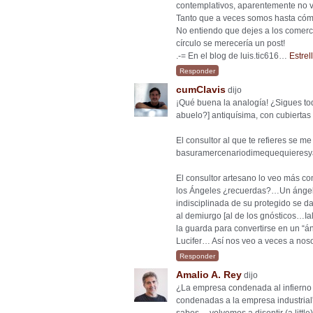
contemplativos, aparentemente no va
Tanto que a veces somos hasta cóm
No entiendo que dejes a los comerci
círculo se merecería un post!
.-= En el blog de luis.tic616…
Estrel
Responder
cumClavis
dijo
¡Qué buena la analogía! ¿Sigues to
abuelo?] antiquísima, con cubiertas
El consultor al que te refieres se me
basuramercenariodimequequieresyaq
El consultor artesano lo veo más co
los Ángeles ¿recuerdas?…Un ángel 
indisciplinada de su protegido se da 
al demiurgo [al de los gnósticos…Ia
la guarda para convertirse en un “án
Lucifer… Así nos veo a veces a no
Responder
Amalio A. Rey
dijo
¿La empresa condenada al infierno 
condenadas a la empresa industrial”