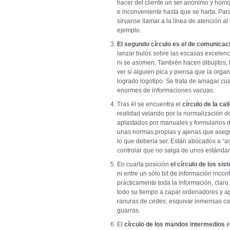
hacer del cliente un ser anónimo y ho
e inconveniente hasta que se harta. Para
sírvanse llamar a la línea de atención al 
ejemplo.
El segundo círculo es el de comunicac
lanzar bulos sobre las escasas excelenc
ni se asomen. También hacen dibujitos, 
ver si alguien pica y piensa que la org
logrado logotipo. Se trata de amagar cual
enormes de informaciones vacuas.
Tras él se encuentra el
círculo de la cal
realidad velando por la normalización de
aplastados por manuales y formularios 
unas normas propias y ajenas que ase
lo que debería ser. Están abocados a “as
controlar que no salga de unos estándar
En cuarta posición
el círculo de los si
ni entre un sólo bit de información incon
prácticamente toda la información, claro
todo su tiempo a capar ordenadores y ap
ranuras de
cedes
, esquivar inmensas c
guarras.
El
círculo de los mandos intermedios
e