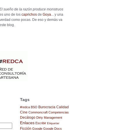
El sueño de la razón produce monstruos
es uno de los
caprichos
de
Goya
... y una
verdad como pocas. De eso y demás va
este blog.
Tags
Burocracia
Calidad
#redca
BSO
Cine
Commoncraft
Competencias
Decálogo
Dirty Management
Enlaces
Escribir
Etiquetar
Ficción
Google
Google Docs