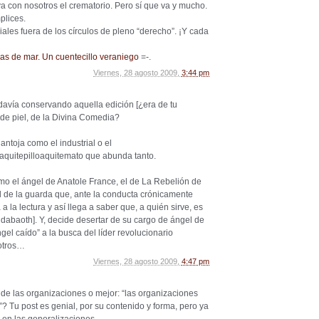
 con nosotros el crematorio. Pero sí que va y mucho.
plices.
ales fuera de los círculos de pleno “derecho”. ¡Y cada
las de mar. Un cuentecillo veraniego
=-.
Viernes, 28 agosto 2009,
3:44 pm
davía conservando aquella edición [¿era de tu
 de piel, de la Divina Comedia?
 antoja como el industrial o el
uitepilloaquitemato que abunda tanto.
mo el ángel de Anatole France, el de La Rebelión de
de la guarda que, ante la conducta crónicamente
a la lectura y así llega a saber que, a quién sirve, es
ldabaoth]. Y, decide desertar de su cargo de ángel de
gel caído” a la busca del líder revolucionario
sotros…
Viernes, 28 agosto 2009,
4:47 pm
de las organizaciones o mejor: “las organizaciones
? Tu post es genial, por su contenido y forma, pero ya