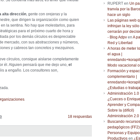
no. Su condena más atroz es tener que mediar
RUPERT en
Un pa
tranvía por la Barc
a alta dirección
, gente con orejeras y la
hace un siglo
rimestre, que dirigen la organización como quien
Las páginas web 
en la sentina. No hay que molestarlos, para
infrinjan la ley sólo
tratégicas para el próximo cuarto de hora y
cerrarán por decisi
iada por los demás círculos es despreciable
- Blog Adpv
en
A pa
 de mercado, con sus abstracciones y números,
Red y Libertad
iciones y cabreos tan concretos y mezquinos.
A horas de meter l
el agua |
eve círculos, consigue aislarse completamente
enredando+korapil
r él. Alguien pensará que me dejo uno,
el
Modo vacacional o
véis a engaño. Los consultores son,
Formación y espac
complementario |
enredando+korapil
zada.
¿Estudias o trabaj
Administración 1.0 
.
¿Cueces o Enrique
rganizaciones
Aprender y Compar
Sobre la (difícil)
Administración 2.0
18 respuestas
09
Buscando recurso
pedagógicos (FF2) 
Personas y Equipo
Productivos
en
¿Es