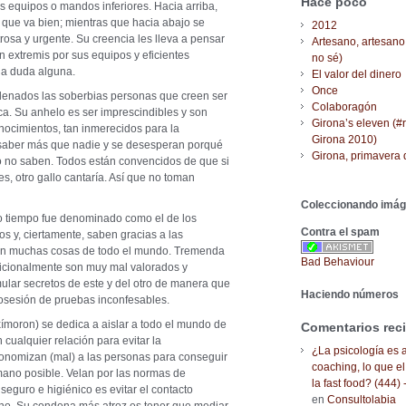
Hace poco
s equipos o mandos inferiores. Hacia arriba,
 que va bien; mientras que hacia abajo se
2012
rosa y urgente. Su creencia les lleva a pensar
Artesano, artesano
 extremis por sus equipos y eficientes
no sé)
o a duda alguna.
El valor del dinero
Once
enados las soberbias personas que creen ser
Colaboragón
a. Su anhelo es ser imprescindibles y son
Girona’s eleven (#
nocimientos, tan inmerecidos para la
Girona 2010)
 saber más que nadie y se desesperan porqué
Girona, primavera 
 o no saben. Todos están convencidos de que si
es, otro gallo cantaría. Así que no toman
Coleccionando imá
o tiempo fue denominado como el de los
Contra el spam
os y, ciertamente, saben gracias a las
egan muchas cosas de todo el mundo. Tremenda
Bad Behaviour
cionalmente son muy mal valorados y
ular secretos de este y del otro de manera que
Haciendo números
posesión de pruebas inconfesables.
ímoron) se dedica a aislar a todo el mundo de
Comentarios rec
 cualquier relación para evitar la
¿La psicología es a
axonomizan (mal) a las personas para conseguir
coaching, lo que el
ano posible. Velan por las normas de
la fast food? (444) 
eguro e higiénico es evitar el contacto
en
Consultolabia