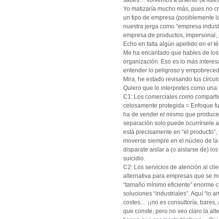
sabes… volvemos a disentir (a little
Yo matizaría mucho más, pues no cr
un tipo de empresa (posiblemente la 
nuestra jerga como “empresa industr
empresa de productos, impersonal, 
Echo en falta algún apellido en el t
Me ha encantado que hables de los “
organización. Eso es lo más interes
entender lo peligroso y empobrecedor
Mira, he estado revisando tus círcul
Quiero que lo interpretes como una
C1: Los comerciales como compartim
celosamente protegida = Enfoque fun
ha de vender el mismo que produce. 
separación solo puede ocurrírsele 
está precisamente en “el producto”
moverse siempre en el núcleo de la 
disparate aislar a (o aislarse de) 
suicidio.
C2: Los servicios de atención al cli
alternativa para empresas que se 
“tamaño mínimo eficiente” enorme c
soluciones “industriales”. Aquí “lo 
costes… ¡¡no es consultoría, bares, 
que conste, pero no veo claro la al