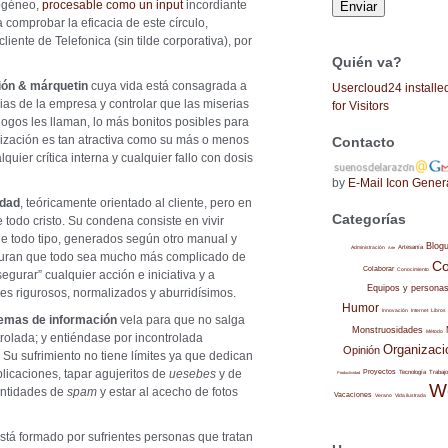
mogéneo,
procesable como un input
incordiante
 comprobar la eficacia de este círculo,
cliente de Telefonica (sin tilde corporativa), por
Quién va?
ión & márquetin
cuya vida está consagrada a
Usercloud24 installe
ias de la empresa y controlar que las miserias
for Visitors
logos les llaman, lo más bonitos posibles para
anización es tan atractiva como su más o menos
Contacto
quier crítica interna y cualquier fallo con dosis
by
E-Mail Icon Gener
idad
, teóricamente orientado al cliente, pero en
Categorías
 todo cristo. Su condena consiste en vivir
de todo tipo, generados según otro manual y
Blog
Administración
Artesanía
Arte
guran que todo sea mucho más complicado de
Co
Colaborar
Conocimiento
egurar” cualquier acción e iniciativa y a
Equipos y persona
es rigurosos, normalizados y aburridísimos.
Humor
Internet
Libros
Innovación
stemas de información
vela para que no salga
Monstruosidades
Método
trolada; y entiéndase por incontrolada
Organizaci
Opinión
. Su sufrimiento no tiene límites ya que dedican
licaciones, tapar agujeritos de
uesebes
y de
Proyectos
Trabajo
Tecnología
Productividad
W
antidades de
spam
y estar al acecho de fotos
Vacaciones
Verano
Vida ilustrada
stá formado por sufrientes personas que tratan