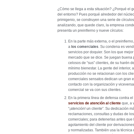
¿Cómo se llega a esta situación? ¿Porqué el 
del entorno? Pues porqué alrededor del núcleo
primigenio, se construyen una serie de círculo
analizando, que quede claro, la empresa conde
presenta un preinfierno y nueve círculos:
En la parte más externa, o el preinfiern
a
los comerciales
. Su condena es vende
servicios por doquier. Son los que mejo
mercado que se dice. Se juegan buena p
celosos de “sus” clientes, de su harén
mínimo bienestar. La gente del interior, a
producción no se relacionan con los cli
comerciales sensatos dedican un gran em
contacto con la organización y viceversa
comercial se va con sus clientes.
En la primera línea de defensa contra el 
servicios de atención al cliente
que, a 
“¡atención! un cliente”. Su dedicación má
reclamaciones, consultas y dudas de los 
comerciales; para detenerlas antes que l
agotamiento del cliente por derivacione
y normalizadas. También usa la técnica 