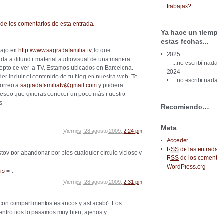
trabajas?
de los comentarios de esta entrada
.
Ya hace un tiemp
estas fechas...
bajo en
http://www.sagradafamilia.tv
, lo que
2025
a a difundir material audiovisual de una manera
...no escribí nada
epto de ver la TV. Estamos ubicados en Barcelona.
2024
er incluir el contenido de tu blog en nuestra web. Te
...no escribí nada
orreo a
sagradafamiliatv@gmail.com
y pudiera
 Deseo que quieras conocer un poco más nuestro
s
Recomiendo…
Meta
Viernes, 28 agosto 2009,
2:24 pm
Acceder
RSS
de las entrad
toy por abandonar por pies cualquier círculo vicioso y
RSS
de los coment
WordPress.org
is
=-.
Viernes, 28 agosto 2009,
2:31 pm
 con compartimentos estancos y así acabó. Los
entro nos lo pasamos muy bien, ajenos y