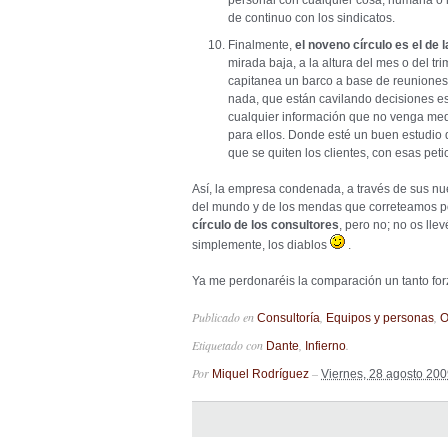
personal con cualquier cosa, humana o 
de continuo con los sindicatos.
Finalmente,
el noveno círculo es el de l
mirada baja, a la altura del mes o del t
capitanea un barco a base de reuniones 
nada, que están cavilando decisiones es
cualquier información que no venga med
para ellos. Donde esté un buen estudio
que se quiten los clientes, con esas pet
Así, la empresa condenada, a través de sus nu
del mundo y de los mendas que correteamos po
círculo de los consultores
, pero no; no os lle
simplemente, los diablos
.
Ya me perdonaréis la comparación un tanto for
Publicado en
,
,
Consultoría
Equipos y personas
O
Etiquetado con
,
.
Dante
Infierno
Por
–
Miquel Rodríguez
Viernes, 28 agosto 20