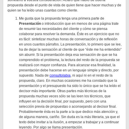
someterlo a vuestra consideración. Aclaro que hablo de buena
propuesta desde el punto de vista de quien tiene que hacer muchas y de
quien se ha leído unas cuantas como cliente.
Me gusta que la propuesta tenga una primera parte de
Presentación
o introducción que en menos de una página trate
de resumir las necesidades del cliente y cómo se piensa
colaborar para resolver la demanda. Éste es un ejercicio que no
es fácil: sintetizar muchas horas de conversación y de reflexión
en unos cuantos párrafos. La presentación, lo primero que se lee,
ha de dejar la sensación al cliente de que “éste me ha entendido”
sin aburrir. Si la presentación deja esa sensación de que se ha
comprendido el problema, la lectura del resto de la propuesta se
realizará con mayor confianza. Para alcanzar esa finalidad, la
presentación debe hacerse en un lenguaje simple y directo, por
supuesto. Nada de
consultolabia
, ni aquí ni en el resto de la
propuesta, claro. En muchas ocasiones me ha constado que la
presentación y el presupuesto ha sido lo único que se ha leído el
decisor más importante. Otras partes más técnicas de la
propuesta muchas veces sólo se las leen los técnicos, que
influyen en la decisión final, por supuesto, pero con una
selección previa de propuestas o aconsejando al decisor final.
Probablemente ésta es la parte a la que dedico más atención y,
de alguna manera, cariño. Sin duda es la más literaria, ya que el
texto debe invitar a la ilusión, a empezar a trabajar y a continuar
leyendo. Por algo se llama presentación.