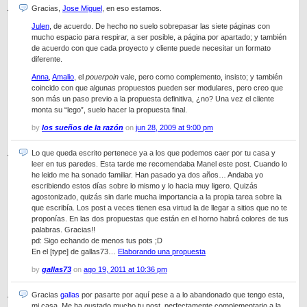
Gracias,
Jose Miguel
, en eso estamos.
Julen
, de acuerdo. De hecho no suelo sobrepasar las siete páginas con
mucho espacio para respirar, a ser posible, a página por apartado; y también
de acuerdo con que cada proyecto y cliente puede necesitar un formato
diferente.
Anna
,
Amalio
, el
pouerpoin
vale, pero como complemento, insisto; y también
coincido con que algunas propuestos pueden ser modulares, pero creo que
son más un paso previo a la propuesta definitiva, ¿no? Una vez el cliente
monta su “lego”, suelo hacer la propuesta final.
by
los sueños de la razón
on
jun 28, 2009 at 9:00 pm
Lo que queda escrito pertenece ya a los que podemos caer por tu casa y
leer en tus paredes. Esta tarde me recomendaba Manel este post. Cuando lo
he leido me ha sonado familiar. Han pasado ya dos años… Andaba yo
escribiendo estos días sobre lo mismo y lo hacia muy ligero. Quizás
agostonizado, quizás sin darle mucha importancia a la propia tarea sobre la
que escribía. Los post a veces tienen esa virtud la de llegar a sitios que no te
proponías. En las dos propuestas que están en el horno habrá colores de tus
palabras. Gracias!!
pd: Sigo echando de menos tus pots ;D
En el [type] de gallas73…
Elaborando una propuesta
by
gallas73
on
ago 19, 2011 at 10:36 pm
Gracias
gallas
por pasarte por aquí pese a a lo abandonado que tengo esta,
mi casa. Me ha gustado mucho tu post, perfectamente complementario a la