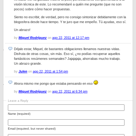
visión técnica de este. Lo recomendaré a quién me pregunte (que no son
pocos) sobre cómo hacer propuestas.
Siento no escribir, de verdad, pero no consigo sintonizar debidamente con la
blogosfera desde hace tiempo. Y te juro que me empeño. Tú ayudas, eso sí.
Un abrazo!
by
Miquel Rodríguez
on
ago 22, 2011 at 12:17 pm
Déjalo estar, Miquel, de bastantes obligaciones llenamos nuestras vidas.
Disfruta de otras cosas, sin más. Eso sí, ¿no podías recuperar aquellos
fantásticos resúmenes semanales? Jajajajaja, ahorrabas mucho trabajo.
Un abrazo grande.
by
Julen
on
ago 22, 2011 at 1:54 pm
Ahora mismo me pongo que estaba pensando en eso
by
Miquel Rodríguez
on
ago 22, 2011 at 6:34 pm
Leave a Reply
Name (required)
Email (required, but never shared)