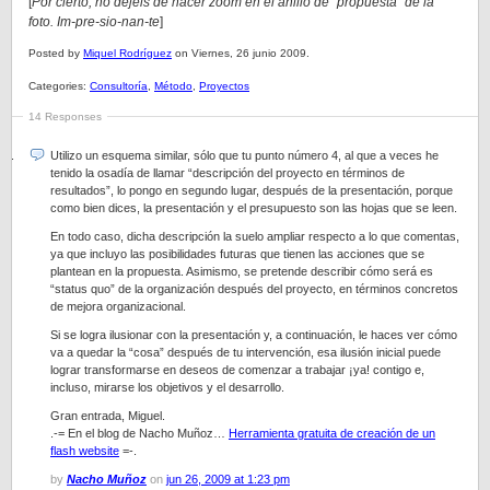
[
Por cierto, no dejéis de hacer zoom en el anillo de “propuesta” de la
foto. Im-pre-sio-nan-te
]
Posted by
Miquel Rodríguez
on Viernes, 26 junio 2009.
Categories:
Consultoría
,
Método
,
Proyectos
14 Responses
Utilizo un esquema similar, sólo que tu punto número 4, al que a veces he
tenido la osadía de llamar “descripción del proyecto en términos de
resultados”, lo pongo en segundo lugar, después de la presentación, porque
como bien dices, la presentación y el presupuesto son las hojas que se leen.
En todo caso, dicha descripción la suelo ampliar respecto a lo que comentas,
ya que incluyo las posibilidades futuras que tienen las acciones que se
plantean en la propuesta. Asimismo, se pretende describir cómo será es
“status quo” de la organización después del proyecto, en términos concretos
de mejora organizacional.
Si se logra ilusionar con la presentación y, a continuación, le haces ver cómo
va a quedar la “cosa” después de tu intervención, esa ilusión inicial puede
lograr transformarse en deseos de comenzar a trabajar ¡ya! contigo e,
incluso, mirarse los objetivos y el desarrollo.
Gran entrada, Miguel.
.-= En el blog de Nacho Muñoz…
Herramienta gratuita de creación de un
flash website
=-.
by
Nacho Muñoz
on
jun 26, 2009 at 1:23 pm