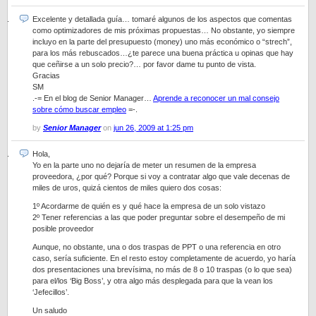
Excelente y detallada guía… tomaré algunos de los aspectos que comentas
como optimizadores de mis próximas propuestas… No obstante, yo siempre
incluyo en la parte del presupuesto (money) uno más económico o “strech”,
para los más rebuscados…¿te parece una buena práctica u opinas que hay
que ceñirse a un solo precio?… por favor dame tu punto de vista.
Gracias
SM
.-= En el blog de Senior Manager…
Aprende a reconocer un mal consejo
sobre cómo buscar empleo
=-.
by
Senior Manager
on
jun 26, 2009 at 1:25 pm
Hola,
Yo en la parte uno no dejaría de meter un resumen de la empresa
proveedora, ¿por qué? Porque si voy a contratar algo que vale decenas de
miles de uros, quizá cientos de miles quiero dos cosas:
1º Acordarme de quién es y qué hace la empresa de un solo vistazo
2º Tener referencias a las que poder preguntar sobre el desempeño de mi
posible proveedor
Aunque, no obstante, una o dos traspas de PPT o una referencia en otro
caso, sería suficiente. En el resto estoy completamente de acuerdo, yo haría
dos presentaciones una brevísima, no más de 8 o 10 traspas (o lo que sea)
para el/los ‘Big Boss’, y otra algo más desplegada para que la vean los
‘Jefecillos’.
Un saludo