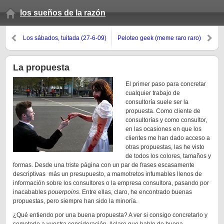
los sueños de la razón
Los sábados, tuitada (27-6-09)
Peloteo geek (meme raro raro)
La propuesta
El primer paso para concretar
cualquier trabajo de
consultoría suele ser la
propuesta. Como cliente de
consultorías y como consultor,
en las ocasiones en que los
clientes me han dado acceso a
otras propuestas, las he visto
de todos los colores, tamaños y
formas. Desde una triste página con un par de frases escasamente
descriptivas más un presupuesto, a mamotretos infumables llenos de
información sobre los consultores o la empresa consultora, pasando por
inacabables
pouerpoins
. Entre ellas, claro, he encontrado buenas
propuestas, pero siempre han sido la minoría.
¿Qué entiendo por una buena propuesta? A ver si consigo concretarlo y