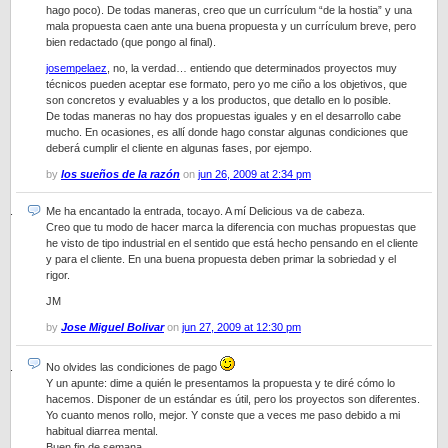
hago poco). De todas maneras, creo que un currículum “de la hostia” y una
mala propuesta caen ante una buena propuesta y un currículum breve, pero
bien redactado (que pongo al final).
josempelaez
, no, la verdad… entiendo que determinados proyectos muy
técnicos pueden aceptar ese formato, pero yo me ciño a los objetivos, que
son concretos y evaluables y a los productos, que detallo en lo posible.
De todas maneras no hay dos propuestas iguales y en el desarrollo cabe
mucho. En ocasiones, es allí donde hago constar algunas condiciones que
deberá cumplir el cliente en algunas fases, por ejempo.
by
los sueños de la razón
on
jun 26, 2009 at 2:34 pm
Me ha encantado la entrada, tocayo. A mí Delicious va de cabeza.
Creo que tu modo de hacer marca la diferencia con muchas propuestas que
he visto de tipo industrial en el sentido que está hecho pensando en el cliente
y para el cliente. En una buena propuesta deben primar la sobriedad y el
rigor.
JM
by
Jose Miguel Bolivar
on
jun 27, 2009 at 12:30 pm
No olvides las condiciones de pago
Y un apunte: dime a quién le presentamos la propuesta y te diré cómo lo
hacemos. Disponer de un estándar es útil, pero los proyectos son diferentes.
Yo cuanto menos rollo, mejor. Y conste que a veces me paso debido a mi
habitual diarrea mental.
Buen fin de semana.