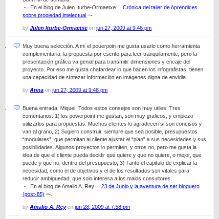
.-= En el blog de Julen Iturbe-Ormaetxe…
Crónica del taller de Aprendices
sobre propiedad intelectual
=-.
by
Julen Iturbe-Ormaetxe
on
jun 27, 2009 at 9:46 pm
Muy buena selección. A mí el pouerpoin me gusta usarlo como herramienta
complementaria: la propuesta por escrito para leer tranquilamente, pero la
presentación gráfica va genial para transmitir dimensiones y encaje del
proyecto. Por eso me gusta chafardear lo que hacen los infografistas: tienen
una capacidad de síntezar información en imágenes digna de envidia.
by
Anna
on
jun 27, 2009 at 9:48 pm
Buena entrada, Miquel. Todos estos consejos son muy utiles. Tres
comentarios: 1) los powerpoint me gustan, son muy graficos, y empiezo
utilizarlos para propuestas. Muchos clientes lo agradecen si son concisos y
van al grano, 2) Sugiero construir, siempre que sea posible, presupuestos
“modulares”, que permitan al cliente ajustar el “plan” a sus necesidades y sus
posibilidades. Algunos proyectos lo permiten, y otros no, pero me gusta la
idea de que el cliente pueda decidir qué quiere y que no quiere, o mejor, que
puede y que no, dentro del presupuesto, 3) Tanto el capitulo de explicar la
necesidad, como el de objetivos y el de los resultados son vitales para
reducir ambiguedad, que solo interesa a los malos consultores.
.-= En el blog de Amalio A. Rey…
23 de Junio y la aventura de ser bloguero
(post-85)
=-.
by
Amalio A. Rey
on
jun 28, 2009 at 7:58 pm