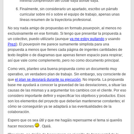
mínima comprensión del coste vaya donde vaya.
Finalmente, sin considerarlo un apartado, escribo un párrafo
curricular sobre mí o sobre el equipo de trabajo, apenas unas
líneas resumen de la trayectoria profesional.
No soy nada amigo de propuestas en formato
pouerpoin
, al menos no
exclusivamente en ese formato. Si tengo que presentar la propuesta a
un colectivo, puedo utilizarlo (aunque
ya me estoy quitando
y usando
Prezi
). El
pouerpoin
me parece sumamente simplista para una
propuesta a menos que llenes cada página de ingentes cantidades de
texto ilegible o de diagramas que apenas tienen espacio para respirar;
así que vale como complemento, pero no como documento principal.
Como veis, planteo una buena propuesta como un documento muy
operativo, un verdadero plan de trabajo. Sin embargo, soy consciente de
que
el plan se desviará durante su ejecución
. No importa. La propuesta
base me ayudará a conocer la gravedad de las desviaciones, a situar las
causas de las mismas y a argumentar los cambios con el cliente. Por eso
considero importante definir y especificar los objetivos y productos. Esos
son los elementos del proyecto que deberían mantenerse constantes; el
cómo se conseguirán ya se adaptará a las eventualidades de la
colaboración.
Espero que os sea útil y que me hagáis repensarme el tema si queréis
hacer mociones
. Ojalá.