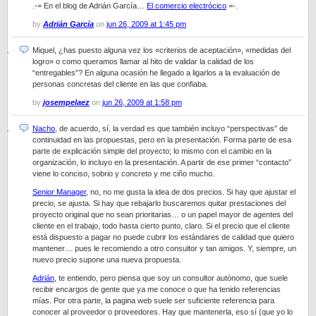
.-= En el blog de Adrián García…
El comercio electrócico
=-.
by
Adrián García
on
jun 26, 2009 at 1:45 pm
Miquel, ¿has puesto alguna vez los «criterios de aceptación», «medidas del
logro» o como queramos llamar al hito de validar la calidad de los
“entregables”? En alguna ocasión he llegado a ligarlos a la evaluación de
personas concretas del cliente en las que confiaba.
by
josempelaez
on
jun 26, 2009 at 1:58 pm
Nacho
, de acuerdo, sí, la verdad es que también incluyo “perspectivas” de
continuidad en las propuestas, pero en la presentación. Forma parte de esa
parte de explicación simple del proyecto; lo mismo con el cambio en la
organización, lo incluyo en la presentación. A partir de ese primer “contacto”
viene lo conciso, sobrio y concreto y me ciño mucho.
Senior Manager
, no, no me gusta la idea de dos precios. Si hay que ajustar el
precio, se ajusta. Si hay que rebajarlo buscaremos quitar prestaciones del
proyecto original que no sean prioritarias… o un papel mayor de agentes del
cliente en el trabajo, todo hasta cierto punto, claro. Si el precio que el cliente
está dispuesto a pagar no puede cubrir los estándares de calidad que quiero
mantener… pues le recomiendo a otro consultor y tan amigos. Y, siempre, un
nuevo precio supone una nueva propuesta.
Adrián
, te entiendo, pero piensa que soy un consultor autónomo, que suele
recibir encargos de gente que ya me conoce o que ha tenido referencias
mías. Por otra parte, la pagina web suele ser suficiente referencia para
conocer al proveedor o proveedores. Hay que mantenerla, eso sí (que yo lo