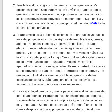
Tras la literatura, al grano. Llamémoslo como queramos. Mi
opción es titularlo
Objetivos
y es un brevísimo apartado con lo
que se conseguirá tras ejecutar la propuesta. Se trata de definir
los logros previstos del proyecto de manera operativa, concisa y
clara. Sí, se trata de aplicar los principios del método
SMART
a la
concreción del proyecto.
El
Desarrollo
es la parte más extensa de la propuesta ya que se
trata del proyecto en sí mismo. Aquí se definen las fases, tareas,
agentes, recursos, tiempos y objetivos específicos de cada
etapa. En esta parte es donde más se agradecen los recursos
gráficos y los esquemas que puedan abreviar y hacer más clara
la exposición del plan de trabajo. Suelo utilizar tablas, diagramas
de flujo y mapas de ideas ilustrados. Muchas veces este
apartado contiene dos subapartados:
Fases
y
método
. Las fases
son el proyecto, el plan de trabajo. El
método
explica breve y, de
nuevo, todo lo ilustrativamente posible, en qué consiste las
técnicas que se utilizarán para conseguir los objetivos. Este
segundo subapartado no siempre es necesario.
Este capítulo, el penúltimo, puede parecer reiterativo después de
todo lo anterior: los
Productos
resultantes del trabajo propuesto.
Raramente lo he visto en otras propuestas, pero yo lo considero
muy importante. Se trata de concretar qué quedará en casa del
cliente después de que el proyecto haya acabado. De alguna