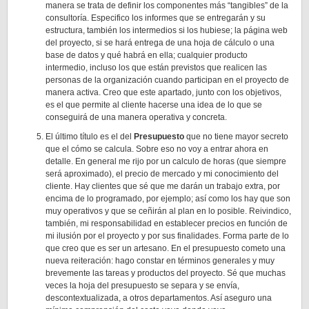
manera se trata de definir los componentes más “tangibles” de la
consultoría. Especifico los informes que se entregarán y su
estructura, también los intermedios si los hubiese; la página web
del proyecto, si se hará entrega de una hoja de cálculo o una
base de datos y qué habrá en ella; cualquier producto
intermedio, incluso los que están previstos que realicen las
personas de la organización cuando participan en el proyecto de
manera activa. Creo que este apartado, junto con los objetivos,
es el que permite al cliente hacerse una idea de lo que se
conseguirá de una manera operativa y concreta.
El último título es el del
Presupuesto
que no tiene mayor secreto
que el cómo se calcula. Sobre eso no voy a entrar ahora en
detalle. En general me rijo por un calculo de horas (que siempre
será aproximado), el precio de mercado y mi conocimiento del
cliente. Hay clientes que sé que me darán un trabajo extra, por
encima de lo programado, por ejemplo; así como los hay que son
muy operativos y que se ceñirán al plan en lo posible. Reivindico,
también, mi responsabilidad en establecer precios en función de
mi ilusión por el proyecto y por sus finalidades. Forma parte de lo
que creo que es ser un artesano. En el presupuesto cometo una
nueva reiteración: hago constar en términos generales y muy
brevemente las tareas y productos del proyecto. Sé que muchas
veces la hoja del presupuesto se separa y se envía,
descontextualizada, a otros departamentos. Así aseguro una