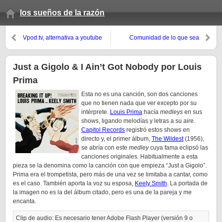
los sueños de la razón
Vpod.tv, alternativa a youtube
Comunidad de lo que sea
Just a Gigolo & I Ain’t Got Nobody por Louis
Prima
Esta no es una canción, son dos canciones
que no tienen nada que ver excepto por su
intérprete.
Louis Prima
hacía
medleys
en sus
shows, ligando melodías y letras a su aire.
Capitol Records
registró estos shows en
directo y, el primer álbum,
The Wildest
(1956),
se abría con este
medley
cuya fama eclipsó las
canciones originales. Habitualmente a esta
pieza se la denomina como la canción con que empieza “Just a Gigolo”.
Prima era el trompetista, pero más de una vez se limitaba a cantar, como
es el caso. También aporta la voz su esposa,
Keely Smith
. La portada de
la imagen no es la del álbum citado, pero es una de la pareja y me
encanta.
Clip de audio: Es necesario tener Adobe Flash Player (versión 9 o