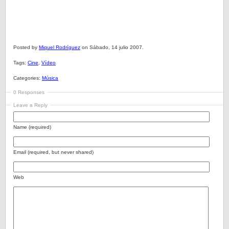
Posted by
Miquel Rodríguez
on Sábado, 14 julio 2007.
Tags:
Cine
,
Vídeo
Categories:
Música
0 Responses
Leave a Reply
Name (required)
Email (required, but never shared)
Web