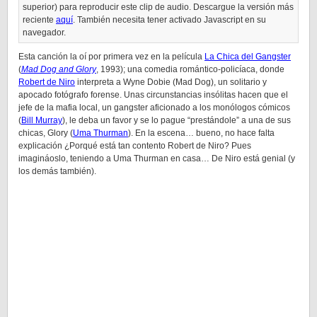
superior) para reproducir este clip de audio. Descargue la versión más
reciente
aquí
. También necesita tener activado Javascript en su
navegador.
Esta canción la oí por primera vez en la película
La Chica del Gangster
(
Mad Dog and Glory
, 1993); una comedia romántico-policíaca, donde
Robert de Niro
interpreta a Wyne Dobie (Mad Dog), un solitario y
apocado fotógrafo forense. Unas circunstancias insólitas hacen que el
jefe de la mafia local, un gangster aficionado a los monólogos cómicos
(
Bill Murray
), le deba un favor y se lo pague “prestándole” a una de sus
chicas, Glory (
Uma Thurman
). En la escena… bueno, no hace falta
explicación ¿Porqué está tan contento Robert de Niro? Pues
imagináoslo, teniendo a Uma Thurman en casa… De Niro está genial (y
los demás también).