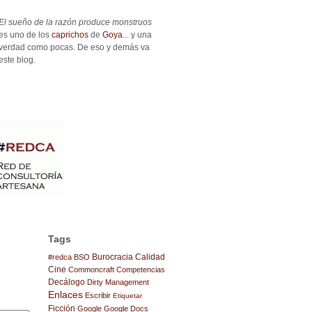
El sueño de la razón produce monstruos
es uno de los
caprichos
de
Goya
... y una
verdad como pocas. De eso y demás va
este blog.
Tags
Burocracia
Calidad
#redca
BSO
Cine
Commoncraft
Competencias
Decálogo
Dirty Management
Enlaces
Escribir
Etiquetar
Ficción
Google
Google Docs