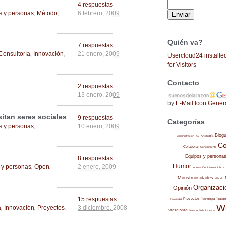
4 respuestas
,
,
s y personas
Método
6 febrero, 2009
Quién va?
7 respuestas
,
,
Consultoría
Innovación
21 enero, 2009
Usercloud24 installe
for Visitors
Contacto
2 respuestas
13 enero, 2009
by
E-Mail Icon Gener
itan seres sociales
9 respuestas
Categorías
,
s y personas
10 enero, 2009
Blog
Administración
Artesanía
Arte
Co
Colaborar
Conocimiento
Equipos y persona
8 respuestas
,
,
Humor
 y personas
Open
2 enero, 2009
Internet
Libros
Innovación
Monstruosidades
Método
Organizaci
Opinión
15 respuestas
Proyectos
Trabajo
Tecnología
Productividad
W
,
,
,
a
Innovación
Proyectos
3 diciembre, 2008
Vacaciones
Verano
Vida ilustrada