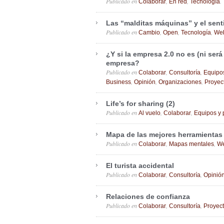
Publicado en
,
,
.
Colaborar
En red
Tecnología
Las “malditas máquinas” y el sen
Publicado en
,
,
,
Cambio
Open
Tecnología
Web
¿Y si la empresa 2.0 no es (ni ser
empresa?
Publicado en
,
,
Colaborar
Consultoría
Equipo
,
,
,
Business
Opinión
Organizaciones
Proyec
Life’s for sharing (2)
Publicado en
,
,
Al vuelo
Colaborar
Equipos y 
Mapa de las mejores herramientas
Publicado en
,
,
Colaborar
Mapas mentales
We
El turista accidental
Publicado en
,
,
Colaborar
Consultoría
Opinió
Relaciones de confianza
Publicado en
,
,
Colaborar
Consultoría
Proyec