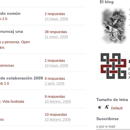
El blog
tido común
2 respuestas
.
 2.0
14 mayo, 2009
á nunca) una
38 respuestas
11 mayo, 2009
,
s y personas
Open
.
tos
2 respuestas
.
personas
10 mayo, 2009
 de colaboración 2009
9 respuestas
.
b 2.0
2 abril, 2009
9 respuestas
Tamaño de letra
,
.
n
Vida ilustrada
20 febrero, 2009
Default
10 respuestas
Suscribirse
.
tos
10 febrero, 2009
o por e-mail