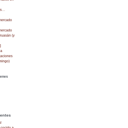
dos…
 mercado
 mercado
cruasán (y
]
da
taciones
mingo)
genes
ientes
l
 cocido a