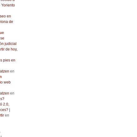
- Yoriento
seo en
elona de
que
 se
ón judicial
rtir de hoy,
os pies en
atzen
en
n
io web
atzen
en
as?
ó 2.0,
ces? |
tir
en
s