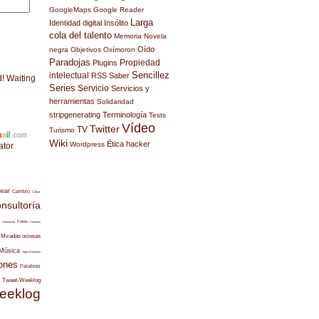
GoogleMaps
Google Reader
Larga
Identidad digital
Insólito
cola del talento
Memoria
Novela
Oído
negra
Objetivos
Oxímoron
Paradojas
Propiedad
Plugins
Sencillez
intelectual
RSS
Saber
d! Waiting
Series
Servicio
Servicios y
herramientas
Solidaridad
stripgenerating
Terminología
Tests
Vídeo
Twitter
TV
Turismo
Wiki
Ética hacker
Wordpress
ator
uear
Cambio
Citas
nsultoría
s
Fotos
Formación
Historias
Miradas ociosas
Música
Open Business
ones
Palabras
Tweet-Weeklog
eeklog