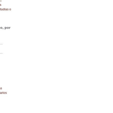
|
s
tudias o
o, por
...
...
as
arios