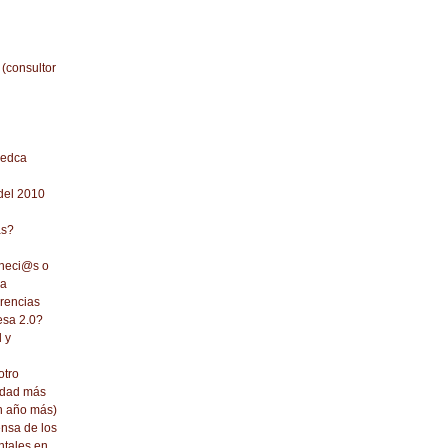
 (consultor
redca
del 2010
as?
 neci@s o
ca
erencias
esa 2.0?
d y
otro
idad más
un año más)
ensa de los
tales en