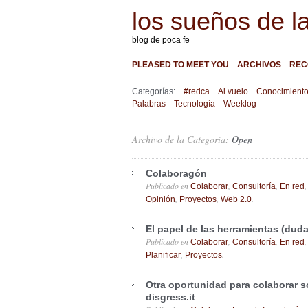
los sueños de l
blog de poca fe
PLEASED TO MEET YOU
ARCHIVOS
REC
Categorías:
#redca
Al vuelo
Conocimient
Palabras
Tecnología
Weeklog
Archivo de la Categoría:
Open
Colaboragón
Publicado en
,
,
Colaborar
Consultoría
En red
,
,
.
Opinión
Proyectos
Web 2.0
El papel de las herramientas (duda
Publicado en
,
,
Colaborar
Consultoría
En red
,
.
Planificar
Proyectos
Otra oportunidad para colaborar 
disgress.it