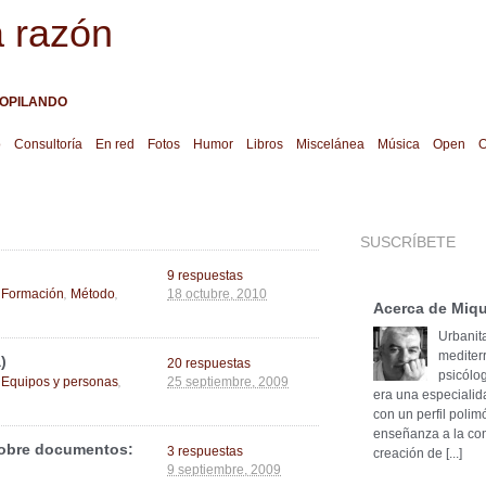
a razón
OPILANDO
o
Consultoría
En red
Fotos
Humor
Libros
Miscelánea
Música
Open
O
SUSCRÍBETE
9 respuestas
,
,
,
Formación
Método
18 octubre, 2010
Acerca de Miqu
Urbanita
mediter
)
20 respuestas
psicólog
,
,
Equipos y personas
25 septiembre, 2009
era una especialid
con un perfil poli
enseñanza a la cons
sobre documentos:
3 respuestas
creación de [...]
9 septiembre, 2009