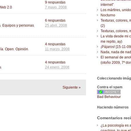
9 respuestas
internet”
.
Web 2.0
7 mayo, 2008
Los mártires, uni
Nocturno
6 respuestas
Texturas, colores,
,
,
a
Equipos y personas
25 abril, 2008
(2)
Texturas, colores,
La vista desde mi 
me repito, ay)
4 respuestas
¡Pájaros! [15-11-09
,
,
.
ía
Open
Opinión
11 marzo, 2008
Nada, nada de na
El semanal de ano
4 respuestas
(otoño 2009, 7º do
.
s
24 enero, 2008
Coleccionando imá
Contra el spam
Siguiente »
Bad Behaviour
Haciendo números
Comentarios rec
¿La psicología es a
coaching, lo que el