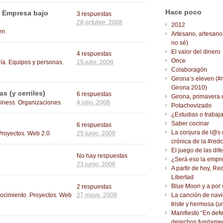
Hace poco
e Empresa bajo
3 respuestas
28 octubre, 2008
2012
.
en
Artesano, artesano
no sé)
El valor del dinero
4 respuestas
Once
,
,
ía
Equipos y personas
15 julio, 2008
Colaboragón
Girona’s eleven (#
Girona 2010)
 (y cerriles)
6 respuestas
Girona, primavera 
,
.
iness
Organizaciones
4 julio, 2008
Potachovizado
¿Estudias o trabaj
Saber cocinar
6 respuestas
,
.
La conjura de l@s
Proyectos
Web 2.0
25 junio, 2008
crónica de la #red
El juego de las dif
No hay respuestas
¿Será eso la empr
23 junio, 2008
A partir de hoy, Re
Libertad
Blue Moon y a por 
2 respuestas
,
,
ocimiento
Proyectos
Web
La canción de nav
27 mayo, 2008
triste y hermosa (
Manifiesto “En def
derechos fundamen