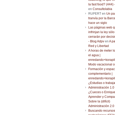
la fast food? (444) 
en
Consultolabia
RUPERT en
Un pa
tranvía por la Barc
hace un siglo
Las páginas web 
infrinjan la ley sólo
cerrarán por decisi
- Blog Adpv
en
A pa
Red y Libertad
A horas de meter l
el agua |
enredando+korapil
Modo vacacional o
Formación y espac
complementario |
enredando+korapil
¿Estudias o trabaj
Administración 1.0 
¿Cueces o Enrique
Aprender y Compar
Sobre la (difícil)
Administración 2.0
Buscando recurso