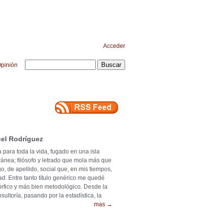
Acceder
pinión
el Rodríguez
 para toda la vida, fugado en una isla
ránea; filósofo y letrado que mola más que
o, de apellido, social que, en mis tiempos,
ad. Entre tanto título genérico me quedé
mórfico y más bien metodológico. Desde la
ultoría, pasando por la estadística, la
mas →