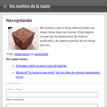
los sueños de la razón
Recopilando
Me resisto a que el blog entierre todas sus
viejas ideas bajo las nuevas. Esta página
recoge las recopilaciones de música
publicada y de algunos temas de los blogs
que leo.
Foto |
Materialism
de
lumix2004
Recopilaciones:
Entradas sobre la larga cola del talento
.
Musicroll
“la música que sonó” de los clips de música semanales
(o no)
.
0 Responses
Leave a Reply
Name (required)