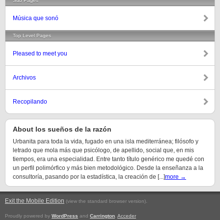
Sub Pages
Música que sonó
Top Level Pages
Pleased to meet you
Archivos
Recopilando
About los sueños de la razón
Urbanita para toda la vida, fugado en una isla mediterránea; filósofo y
letrado que mola más que psicólogo, de apellido, social que, en mis
tiempos, era una especialidad. Entre tanto título genérico me quedé con
un perfil polimórfico y más bien metodológico. Desde la enseñanza a la
consultoría, pasando por la estadística, la creación de [...]
more →
Exit the Mobile Edition
.
(view the standard browser version)
Proudly powered by
WordPress
and
Carrington
.
Acceder