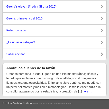
Girona’s eleven (#redca Girona 2010)
Girona, primavera del 2010
Potachovizado
¿Estudias o trabajas?
Saber cocinar
About los sueños de la razón
Urbanita para toda la vida, fugado en una isla mediterránea; filósofo y
letrado que mola más que psicólogo, de apellido, social que, en mis
tiempos, era una especialidad. Entre tanto título genérico me quedé con
un perfil polimórfico y más bien metodológico. Desde la enseñanza a la
consultoría, pasando por la estadística, la creación de [...]
more →
Exit the Mobile Edition
.
(view the standard browser version)