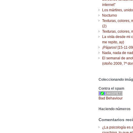
internet”
Los mártires, uni
Nocturno
Texturas, colores,
(2)
Texturas, colores,
La vista desde mi 
me repito, ay)
¡Pájaros! [15-11-09
Nada, nada de na
El semanal de ano
(otoño 2009, 7º do
Coleccionando imá
Contra el spam
Bad Behaviour
Haciendo números
Comentarios rec
¿La psicología es a
coaching, lo que el