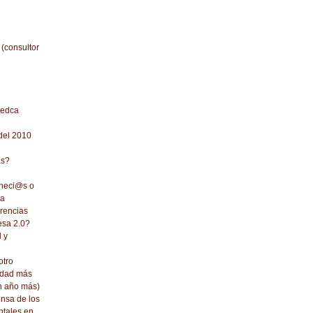
 (consultor
redca
del 2010
as?
 neci@s o
ca
erencias
esa 2.0?
d y
otro
idad más
un año más)
ensa de los
tales en