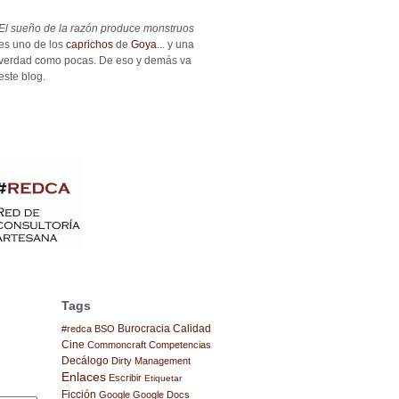
El sueño de la razón produce monstruos
es uno de los
caprichos
de
Goya
... y una
verdad como pocas. De eso y demás va
este blog.
Tags
Burocracia
Calidad
#redca
BSO
Cine
Commoncraft
Competencias
Decálogo
Dirty Management
Enlaces
Escribir
Etiquetar
Ficción
Google
Google Docs