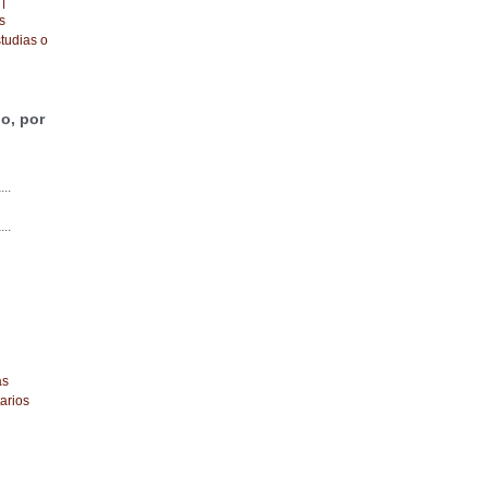
|
s
tudias o
o, por
...
...
as
arios