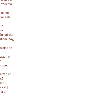
- Yoriento
seo en
elona de
que
 se
ón judicial
rtir de hoy,
os pies en
atzen
en
n
io web
atzen
en
as?
ó 2.0,
ces? |
tir
en
s