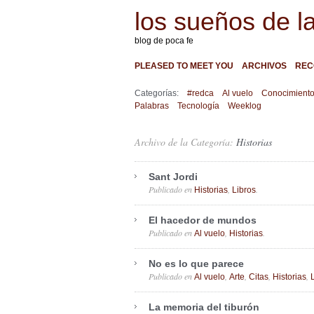
los sueños de l
blog de poca fe
PLEASED TO MEET YOU
ARCHIVOS
REC
Categorías:
#redca
Al vuelo
Conocimient
Palabras
Tecnología
Weeklog
Archivo de la Categoría:
Historias
Sant Jordi
Publicado en
,
.
Historias
Libros
El hacedor de mundos
Publicado en
,
.
Al vuelo
Historias
No es lo que parece
Publicado en
,
,
,
,
Al vuelo
Arte
Citas
Historias
La memoria del tiburón