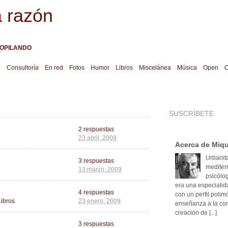
a razón
OPILANDO
o
Consultoría
En red
Fotos
Humor
Libros
Miscelánea
Música
Open
O
SUSCRÍBETE
2 respuestas
23 abril, 2009
Acerca de Miqu
Urbanita
3 respuestas
mediter
13 marzo, 2009
psicólog
era una especialid
4 respuestas
con un perfil poli
.
Libros
23 enero, 2009
enseñanza a la cons
creación de [...]
3 respuestas