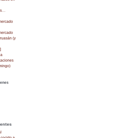
dos…
 mercado
 mercado
cruasán (y
]
da
taciones
mingo)
genes
ientes
l
 cocido a