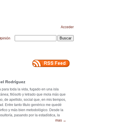
Acceder
pinión
el Rodríguez
 para toda la vida, fugado en una isla
ránea; filósofo y letrado que mola más que
o, de apellido, social que, en mis tiempos,
ad. Entre tanto título genérico me quedé
mórfico y más bien metodológico. Desde la
ultoría, pasando por la estadística, la
mas →