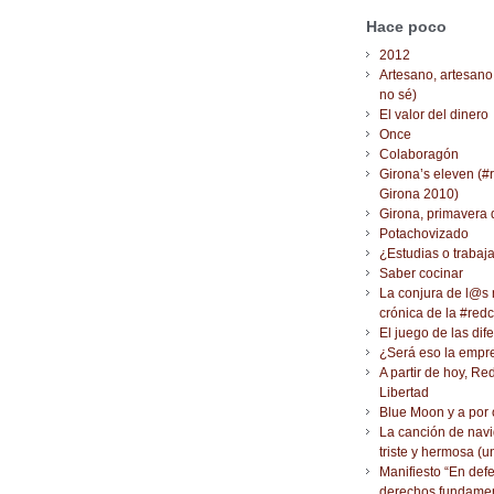
Hace poco
2012
Artesano, artesano
no sé)
El valor del dinero
Once
Colaboragón
Girona’s eleven (#
Girona 2010)
Girona, primavera 
Potachovizado
¿Estudias o trabaj
Saber cocinar
La conjura de l@s
crónica de la #red
El juego de las dif
¿Será eso la empr
A partir de hoy, Re
Libertad
Blue Moon y a por 
La canción de nav
triste y hermosa (
Manifiesto “En def
derechos fundamen