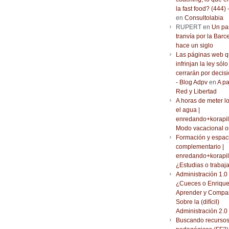
la fast food? (444) 
en
Consultolabia
RUPERT en
Un pa
tranvía por la Barc
hace un siglo
Las páginas web 
infrinjan la ley sólo
cerrarán por decisi
- Blog Adpv
en
A pa
Red y Libertad
A horas de meter l
el agua |
enredando+korapil
Modo vacacional o
Formación y espac
complementario |
enredando+korapil
¿Estudias o trabaj
Administración 1.0 
¿Cueces o Enrique
Aprender y Compar
Sobre la (difícil)
Administración 2.0
Buscando recurso