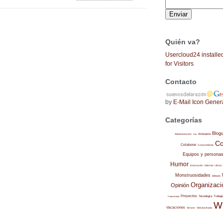
Quién va?
Usercloud24 installe
for Visitors
Contacto
by
E-Mail Icon Gener
Categorías
Blog
Administración
Artesanía
Arte
Co
Colaborar
Conocimiento
Equipos y persona
Humor
Internet
Libros
Innovación
Monstruosidades
Método
Organizaci
Opinión
Proyectos
Trabajo
Tecnología
Productividad
W
Vacaciones
Verano
Vida ilustrada