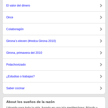
El valor del dinero
Once
Colaboragón
Girona’s eleven (#redca Girona 2010)
Girona, primavera del 2010
Potachovizado
¿Estudias o trabajas?
Saber cocinar
About los sueños de la razón
Urbanita para toda la vida, fugado en una isla mediterránea; filósofo y