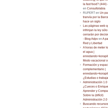
la fast food? (444) 
en
Consultolabia
RUPERT en
Un pa
tranvía por la Barc
hace un siglo
Las páginas web 
infrinjan la ley sólo
cerrarán por decisi
- Blog Adpv
en
A pa
Red y Libertad
A horas de meter l
el agua |
enredando+korapil
Modo vacacional o
Formación y espac
complementario |
enredando+korapil
¿Estudias o trabaj
Administración 1.0 
¿Cueces o Enrique
Aprender y Compar
Sobre la (difícil)
Administración 2.0
Buscando recurso