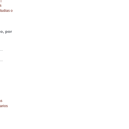
|
s
tudias o
o, por
...
...
as
arios