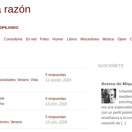
a razón
OPILANDO
o
Consultoría
En red
Fotos
Humor
Libros
Miscelánea
Música
Open
O
SUSCRÍBETE
5 respuestas
,
,
uosidades
Verano
Vida
21 agosto, 2009
Acerca de Miqu
Urbanita
mediter
 on
5 respuestas
psicólog
.
ano
24 julio, 2009
era una especialid
con un perfil poli
5 respuestas
enseñanza a la cons
,
.
iones
Verano
14 julio, 2009
creación de [...]