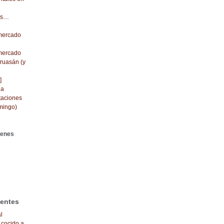
dos…
 mercado
 mercado
cruasán (y
]
da
taciones
mingo)
genes
ientes
l
 cocido a