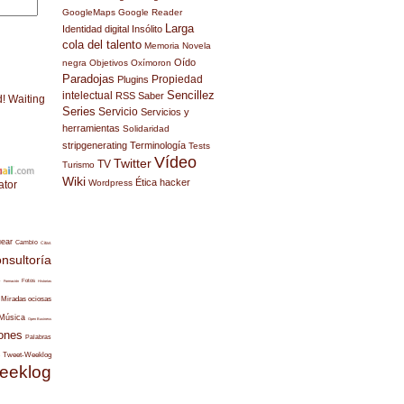
GoogleMaps
Google Reader
Larga
Identidad digital
Insólito
cola del talento
Memoria
Novela
Oído
negra
Objetivos
Oxímoron
Paradojas
Propiedad
Plugins
Sencillez
intelectual
RSS
Saber
d! Waiting
Series
Servicio
Servicios y
herramientas
Solidaridad
stripgenerating
Terminología
Tests
Vídeo
Twitter
TV
Turismo
Wiki
Ética hacker
Wordpress
ator
uear
Cambio
Citas
nsultoría
s
Fotos
Formación
Historias
Miradas ociosas
Música
Open Business
ones
Palabras
Tweet-Weeklog
eeklog