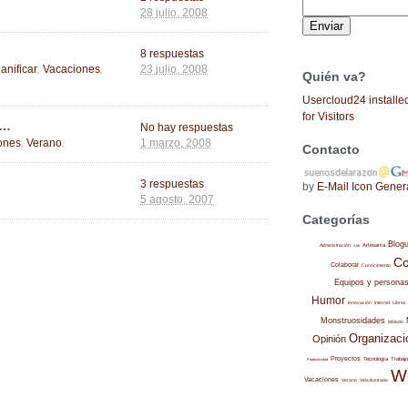
28 julio, 2008
8 respuestas
,
,
lanificar
Vacaciones
23 julio, 2008
Quién va?
Usercloud24 installe
for Visitors
d…
No hay respuestas
,
.
ones
Verano
1 marzo, 2008
Contacto
3 respuestas
by
E-Mail Icon Gener
5 agosto, 2007
Categorías
Blog
Administración
Artesanía
Arte
Co
Colaborar
Conocimiento
Equipos y persona
Humor
Internet
Libros
Innovación
Monstruosidades
Método
Organizaci
Opinión
Proyectos
Trabajo
Tecnología
Productividad
W
Vacaciones
Verano
Vida ilustrada