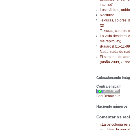
internet”
Los mártires, uni
Nocturno
Texturas, colores,
(2)
Texturas, colores,
La vista desde mi 
me repito, ay)
¡Pájaros! [15-11-09
Nada, nada de na
El semanal de ano
(otoño 2009, 7º do
Coleccionando imá
Contra el spam
Bad Behaviour
Haciendo números
Comentarios rec
¿La psicología es a
coaching, lo que el