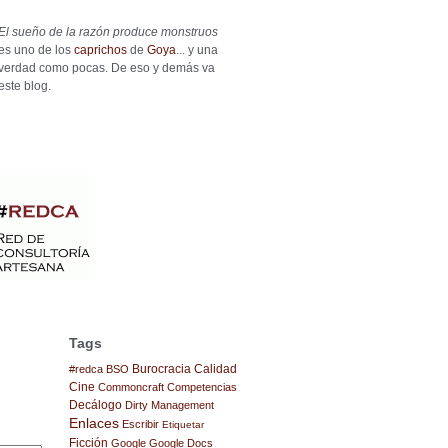
El sueño de la razón produce monstruos
es uno de los
caprichos
de
Goya
... y una
verdad como pocas. De eso y demás va
este blog.
Tags
Burocracia
Calidad
#redca
BSO
Cine
Commoncraft
Competencias
Decálogo
Dirty Management
Enlaces
Escribir
Etiquetar
Ficción
Google
Google Docs