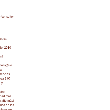
 (consultor
redca
del 2010
as?
 neci@s o
ca
erencias
esa 2.0?
d y
otro
idad más
un año más)
ensa de los
tales en