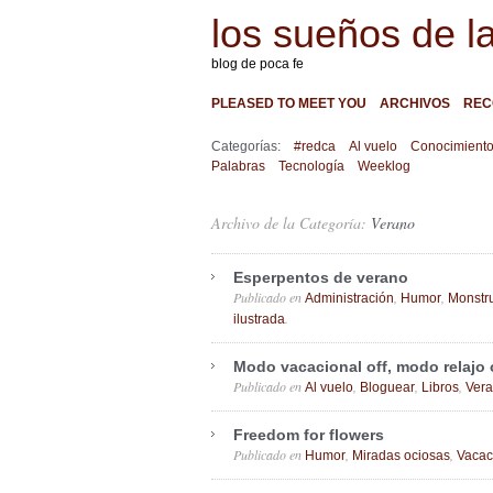
los sueños de l
blog de poca fe
PLEASED TO MEET YOU
ARCHIVOS
REC
Categorías:
#redca
Al vuelo
Conocimient
Palabras
Tecnología
Weeklog
Archivo de la Categoría:
Verano
Esperpentos de verano
Publicado en
,
,
Administración
Humor
Monstr
.
ilustrada
Modo vacacional off, modo relajo
Publicado en
,
,
,
Al vuelo
Bloguear
Libros
Ver
Freedom for flowers
Publicado en
,
,
Humor
Miradas ociosas
Vacac