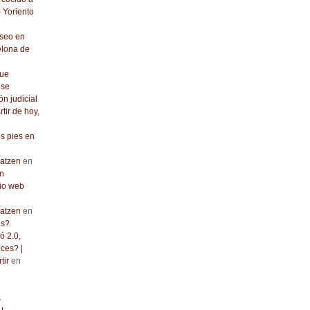
- Yoriento
seo en
elona de
que
 se
ón judicial
rtir de hoy,
os pies en
atzen
en
n
io web
atzen
en
as?
ó 2.0,
ces? |
tir
en
s