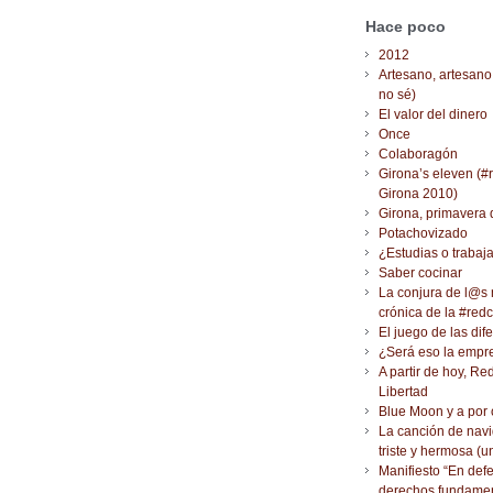
Hace poco
2012
Artesano, artesano
no sé)
El valor del dinero
Once
Colaboragón
Girona’s eleven (#
Girona 2010)
Girona, primavera 
Potachovizado
¿Estudias o trabaj
Saber cocinar
La conjura de l@s
crónica de la #red
El juego de las dif
¿Será eso la empr
A partir de hoy, Re
Libertad
Blue Moon y a por 
La canción de nav
triste y hermosa (
Manifiesto “En def
derechos fundamen