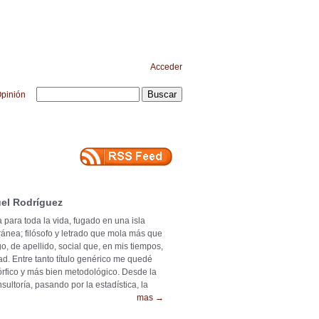
Acceder
pinión
el Rodríguez
 para toda la vida, fugado en una isla
ránea; filósofo y letrado que mola más que
o, de apellido, social que, en mis tiempos,
ad. Entre tanto título genérico me quedé
mórfico y más bien metodológico. Desde la
ultoría, pasando por la estadística, la
mas →