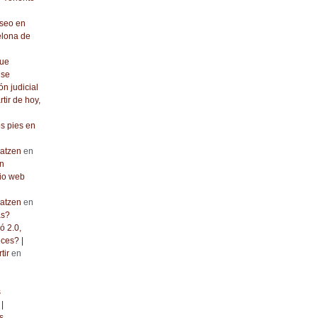
seo en
elona de
que
 se
ón judicial
rtir de hoy,
os pies en
atzen
en
n
io web
atzen
en
as?
ó 2.0,
ces? |
tir
en
s
|
s