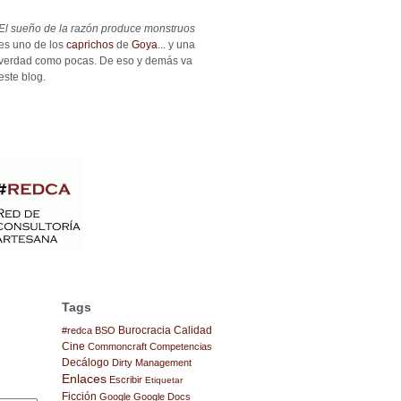
El sueño de la razón produce monstruos
es uno de los
caprichos
de
Goya
... y una
verdad como pocas. De eso y demás va
este blog.
Tags
Burocracia
Calidad
#redca
BSO
Cine
Commoncraft
Competencias
Decálogo
Dirty Management
Enlaces
Escribir
Etiquetar
Ficción
Google
Google Docs