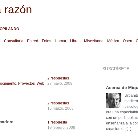
a razón
OPILANDO
o
Consultoría
En red
Fotos
Humor
Libros
Miscelánea
Música
Open
O
SUSCRÍBETE
2 respuestas
,
,
ocimiento
Proyectos
Web
27 mayo, 2008
Acerca de Miqu
Urbanita
mediter
2 respuestas
psicólog
15 marzo, 2008
era una especialid
con un perfil poli
 madera
1 respuesta
enseñanza a la cons
19 febrero, 2008
creación de [...]