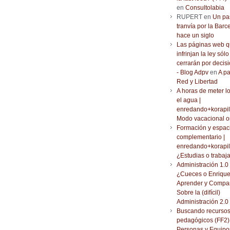
en
Consultolabia
RUPERT en
Un pa
tranvía por la Barc
hace un siglo
Las páginas web 
infrinjan la ley sólo
cerrarán por decisi
- Blog Adpv
en
A pa
Red y Libertad
A horas de meter l
el agua |
enredando+korapil
Modo vacacional o
Formación y espac
complementario |
enredando+korapil
¿Estudias o trabaj
Administración 1.0 
¿Cueces o Enrique
Aprender y Compar
Sobre la (difícil)
Administración 2.0
Buscando recurso
pedagógicos (FF2) 
Personas y Equipo