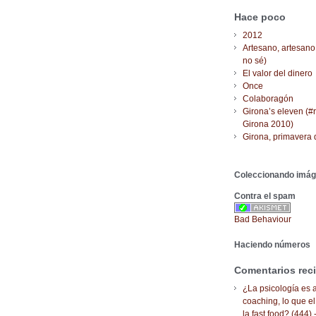
Hace poco
2012
Artesano, artesano
no sé)
El valor del dinero
Once
Colaboragón
Girona’s eleven (#
Girona 2010)
Girona, primavera 
Coleccionando imá
Contra el spam
Bad Behaviour
Haciendo números
Comentarios rec
¿La psicología es a
coaching, lo que el
la fast food? (444) 