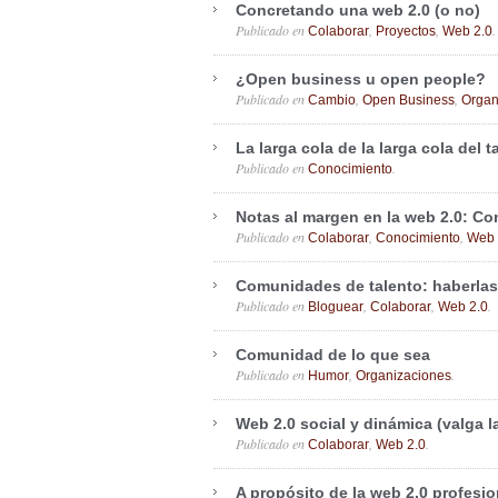
Concretando una web 2.0 (o no)
Publicado en
,
,
.
Colaborar
Proyectos
Web 2.0
¿Open business u open people?
Publicado en
,
,
Cambio
Open Business
Organ
La larga cola de la larga cola del t
Publicado en
.
Conocimiento
Notas al margen en la web 2.0: C
Publicado en
,
,
Colaborar
Conocimiento
Web 
Comunidades de talento: haberlas
Publicado en
,
,
.
Bloguear
Colaborar
Web 2.0
Comunidad de lo que sea
Publicado en
,
.
Humor
Organizaciones
Web 2.0 social y dinámica (valga 
Publicado en
,
.
Colaborar
Web 2.0
A propósito de la web 2.0 profesio