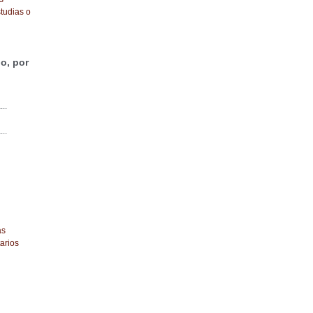
tudias o
o, por
...
...
as
arios