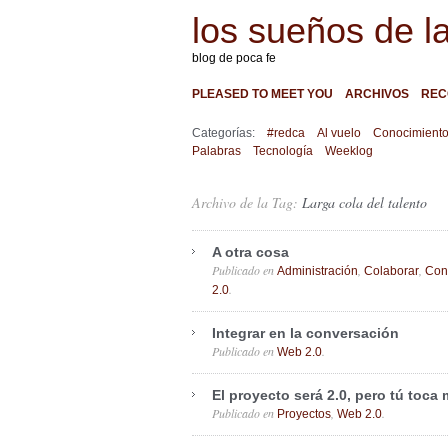
los sueños de l
blog de poca fe
PLEASED TO MEET YOU
ARCHIVOS
REC
Categorías:
#redca
Al vuelo
Conocimient
Palabras
Tecnología
Weeklog
Archivo de la Tag:
Larga cola del talento
A otra cosa
Publicado en
,
,
Administración
Colaborar
Con
.
2.0
Integrar en la conversación
Publicado en
.
Web 2.0
El proyecto será 2.0, pero tú toca
Publicado en
,
.
Proyectos
Web 2.0