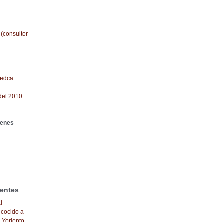
 (consultor
redca
del 2010
genes
ientes
l
 cocido a
- Yoriento