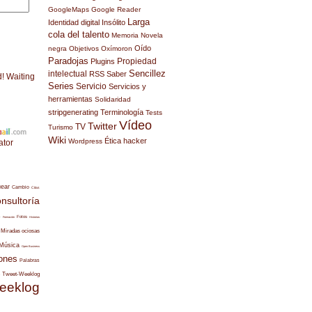
GoogleMaps
Google Reader
Larga
Identidad digital
Insólito
cola del talento
Memoria
Novela
Oído
negra
Objetivos
Oxímoron
Paradojas
Propiedad
Plugins
Sencillez
intelectual
RSS
Saber
d! Waiting
Series
Servicio
Servicios y
herramientas
Solidaridad
stripgenerating
Terminología
Tests
Vídeo
Twitter
TV
Turismo
Wiki
Ética hacker
Wordpress
ator
uear
Cambio
Citas
nsultoría
s
Fotos
Formación
Historias
Miradas ociosas
Música
Open Business
ones
Palabras
Tweet-Weeklog
eeklog