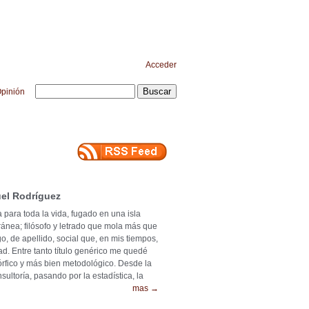
Acceder
pinión
el Rodríguez
 para toda la vida, fugado en una isla
ránea; filósofo y letrado que mola más que
o, de apellido, social que, en mis tiempos,
ad. Entre tanto título genérico me quedé
mórfico y más bien metodológico. Desde la
ultoría, pasando por la estadística, la
mas →