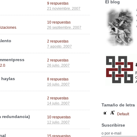
El blog
9 respuestas
21 noviembre, 2007
10 respuestas
.
izaciones
26 septiembre, 2007
alento
2 respuestas
7 agosto, 2007
ommentpress
2 respuestas
.
2.0
26 julio, 2007
 haylas
8 respuestas
16 julio, 2007
2 respuestas
14 julio, 2007
Tamaño de letra
Default
la redundancia)
10 respuestas
12 julio, 2007
Suscribirse
o por e-mail
nal
15 respuestas