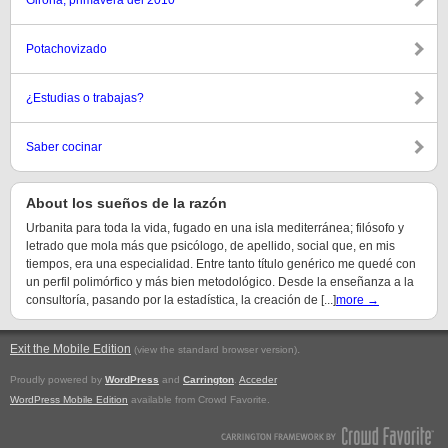
Girona, primavera del 2010
Potachovizado
¿Estudias o trabajas?
Saber cocinar
About los sueños de la razón
Urbanita para toda la vida, fugado en una isla mediterránea; filósofo y
letrado que mola más que psicólogo, de apellido, social que, en mis
tiempos, era una especialidad. Entre tanto título genérico me quedé con
un perfil polimórfico y más bien metodológico. Desde la enseñanza a la
consultoría, pasando por la estadística, la creación de [...]
more →
Exit the Mobile Edition
.
(view the standard browser version)
Proudly powered by
WordPress
and
Carrington
.
Acceder
WordPress Mobile Edition
available from Crowd Favorite.