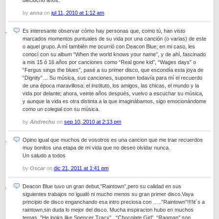
dieciocho años.
by
anna
on
jul 11, 2010 at 1:12 am
Es interesante observar cómo hay personas que, como tú, han visto
marcados momentos puntuales de su vida por una canción (o varias) de este
o aquel grupo. A mí también me ocurrió con Deacon Blue; en mi caso, les
conocí con su album “When the world knows your name”, y de ahí, fascinado
a mis 15 ó 16 años por canciones como “Real gone kid”, “Wages days” o
“Fergus sings the blues”, pasé a su primer disco, que escondía esta joya de
“Dignity”… Su música, sus canciones, suponen todavía para mí el recuerdo
de una época maravillosa: el instituto, los amigos, las chicas, el mundo y la
vida por delante; ahora, veinte años después, vuelvo a escuchar su música,
y aunque la vida es otra distinta a la que imaginábamos, sigo emocionándome
como un colegial con su música.
by
Andrechu
on
sep 10, 2010 at 2:13 pm
Opino igual que muchos de vosotros es una cancion que me trae recuerdos
muy bonitos una etapa de mi vida que no deseo olvidar nunca.
Un saludo a todos
by
Oscar
on
dic 21, 2011 at 1:41 pm
Deacon Blue tuvo un gran debut,”Raintown”,pero su calidad en sus
siguientes trabajos no igualó ni mucho menos su gran primer disco.Vaya
principio de disco enganchando esa intro preciosa con …..”Raintown”!!!!it´s a
raintown,sin duda lo mejor del disco. Mucha inspiracion hubo en muchos
temas..”He looks like Spencer Tracy” , “Chocolate Girl”, “Ragman” son