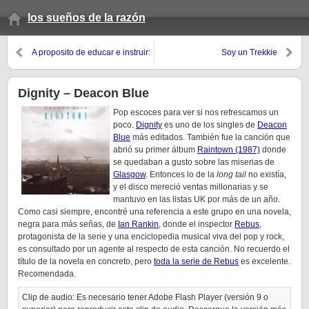
los sueños de la razón
A proposito de educar e instruir:
Soy un Trekkie
citando a Sánchez Ferlosio
Dignity – Deacon Blue
Pop escoces para ver si nos refrescamos un
poco.
Dignity
es uno de los singles de
Deacon
Blue
más editados. También fue la canción que
abrió su primer álbum
Raintown (1987)
donde
se quedaban a gusto sobre las miserias de
Glasgow
. Entonces lo de la
long tail
no existía,
y el disco mereció ventas millonarias y se
mantuvo en las listas UK por más de un año.
Como casi siempre, encontré una referencia a este grupo en una novela,
negra para más señas, de
Ian Rankin
, donde el inspector
Rebus
,
protagonista de la serie y una enciclopedia musical viva del pop y rock,
es consultado por un agente al respecto de esta canción. No recuerdo el
título de la novela en concreto, pero
toda la serie de Rebus
es excelente.
Recomendada.
Clip de audio: Es necesario tener Adobe Flash Player (versión 9 o