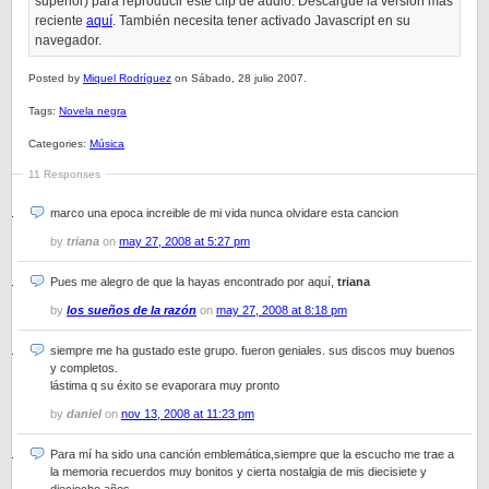
superior) para reproducir este clip de audio. Descargue la versión más
reciente
aquí
. También necesita tener activado Javascript en su
navegador.
Posted by
Miquel Rodríguez
on Sábado, 28 julio 2007.
Tags:
Novela negra
Categories:
Música
11 Responses
marco una epoca increible de mi vida nunca olvidare esta cancion
by
triana
on
may 27, 2008 at 5:27 pm
Pues me alegro de que la hayas encontrado por aquí,
triana
by
los sueños de la razón
on
may 27, 2008 at 8:18 pm
siempre me ha gustado este grupo. fueron geniales. sus discos muy buenos
y completos.
lástima q su éxito se evaporara muy pronto
by
daniel
on
nov 13, 2008 at 11:23 pm
Para mí ha sido una canción emblemática,siempre que la escucho me trae a
la memoria recuerdos muy bonitos y cierta nostalgia de mis diecisiete y