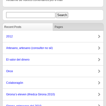
Avisarme de nuevos comentarios por e-mail
Recent Posts
Pages
2012
Artesano, artesano (consultor no sé)
El valor del dinero
Once
Colaboragón
Girona’s eleven (#redca Girona 2010)