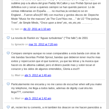
sublime pop a la altura del gran Paddy McCallon y sus Prefab Sprout que en
definitiva son y seran a quienes siempre se han querido parecer. Lo de
ventas millonarias en España…… no muchas,la verdad,no se en
England….Fueron años(87-88) con muchos y gordos discos de: Depeche
Mode “Music for the masses”,de The Cure”Kiss me….” de U2 “The joshua
Tree”, de Simple Minds, “Once upon a time”,etc, etc,etc,etc …………
by
tan
on
dic 22, 2011 at 1:10 am
La novela de Rankin es “Aguas turbulentas” (“The falls”) de 2001
by
Ignacio
on
mar 31, 2012 at 7:20 pm
Comparo siempre aunque no sean comparables a esta banda con otras de
mis bandas favoritas Prefab Sprout, bandas que debieron tener mucho mas
exitos y repercucion que el que tuvieron, ya que las letras y la musica que
hacen es de altisima calidad, pero el dinero puede mas y solon tocan el
corazon y los oidos de algunos entendidos, Gloria a eso!!!
by
Mari
on
abr 5, 2012 at 1:40 am
Particularmente me encanta y no me canso de escuchar when will you make
my telephone, me llega a todos lados, ademas de dignity cual otra les
llega???, comenten
by
Mari
on
abr 5, 2012 at 1:42 am
ah, recien leo tu coments, a mi tambien los deacon se me hacen parecidos a