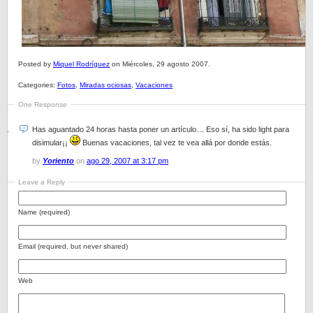
Posted by
Miquel Rodríguez
on Miércoles, 29 agosto 2007.
Categories:
Fotos
,
Miradas ociosas
,
Vacaciones
One Response
Has aguantado 24 horas hasta poner un artículo… Eso sí, ha sido light para
disimular¡¡
Buenas vacaciones, tal vez te vea allá por donde estás.
by
Yoriento
on
ago 29, 2007 at 3:17 pm
Leave a Reply
Name (required)
Email (required, but never shared)
Web