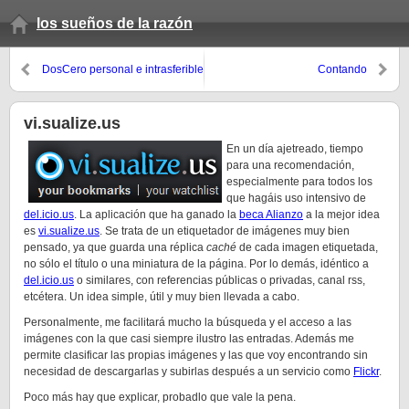
los sueños de la razón
DosCero personal e intrasferible
Contando
vi.sualize.us
En un día ajetreado, tiempo
para una recomendación,
especialmente para todos los
que hagáis uso intensivo de
del.icio.us
. La aplicación que ha ganado la
beca Alianzo
a la mejor idea
es
vi.sualize.us
. Se trata de un etiquetador de imágenes muy bien
pensado, ya que guarda una réplica
caché
de cada imagen etiquetada,
no sólo el título o una miniatura de la página. Por lo demás, idéntico a
del.icio.us
o similares, con referencias públicas o privadas, canal rss,
etcétera. Un idea simple, útil y muy bien llevada a cabo.
Personalmente, me facilitará mucho la búsqueda y el acceso a las
imágenes con la que casi siempre ilustro las entradas. Además me
permite clasificar las propias imágenes y las que voy encontrando sin
necesidad de descargarlas y subirlas después a un servicio como
Flickr
.
Poco más hay que explicar, probadlo que vale la pena.