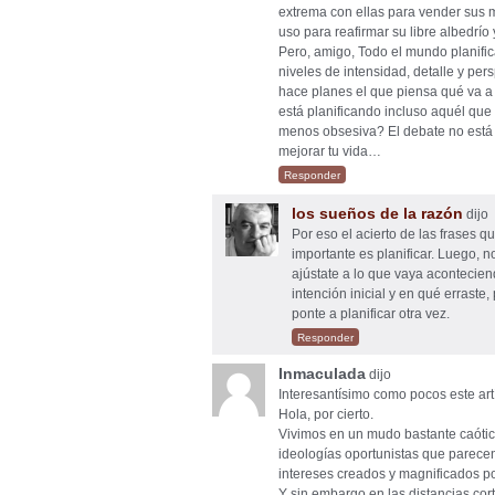
extrema con ellas para vender sus m
uso para reafirmar su libre albedrío 
Pero, amigo, Todo el mundo planifica
niveles de intensidad, detalle y pe
hace planes el que piensa qué va a
está planificando incluso aquél que 
menos obsesiva? El debate no está e
mejorar tu vida…
Responder
los sueños de la razón
dijo
Por eso el acierto de las frases q
importante es planificar. Luego, n
ajústate a lo que vaya aconteciend
intención inicial y en qué erraste
ponte a planificar otra vez.
Responder
Inmaculada
dijo
Interesantísimo como pocos este art
Hola, por cierto.
Vivimos en un mudo bastante caóti
ideologías oportunistas que parece
intereses creados y magnificados por
Y sin embargo en las distancias cor