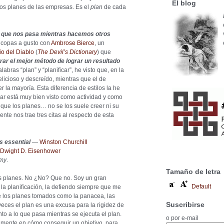
El blog
 los planes de las empresas. Es el
plan
de cada
o que nos pasa mientras hacemos otros
s copas a gusto con
Ambrose Bierce
, un
io del Diablo
(
The Devil’s Dictionary
) que
ar el mejor método de lograr un resultado
abras “plan” y “planificar”, he visto que, en la
delicioso y descreído, mientras que el de
 la mayoría. Esta diferencia de estilos la he
car está muy bien visto como actividad y como
 que los planes… no se los suele creer ni su
ente nos trae tres citas al respecto de esta
is essential
—
Winston Churchill
Dwight D. Eisenhower
emy
.
Tamaño de letra
s planes. No ¿No? Que no. Soy un gran
Default
 la planificación, la defiendo siempre que me
de los planes tomados como la panacea, las
Suscribirse
 veces el plan es una excusa para la rigidez de
nto a lo que pasa mientras se ejecuta el plan.
o por e-mail
mente en cómo conseguir un objetivo, para