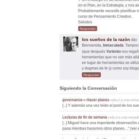
en el Plan, en la Estrategia, y nos a
Probablemente necesito planificar m
curso de Pensamiento Creativo.
Saludos
Responder
los sueños de la razón
dijo
Bienvenida,
Inmaculada
. Tampoco
(que después
Yoriento
nos rega
herramientas que no van más allá 
en lugar de herramientas se utili
y dogmas de fe (y como soy blog
Responder
Siguiendo la Conversación
enlazó a esta entra
governance » Hacer planes
[...] Y además una vez leido el post de los sueño
enlazó a esta entrad
Lecturas de fin de semana
[...] Miguel hace una importante observación a
pasa mientras hacemos otros planes…” (ver ent