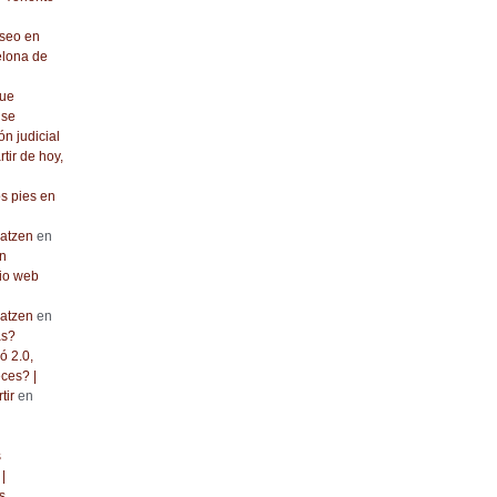
seo en
elona de
que
 se
ón judicial
rtir de hoy,
os pies en
atzen
en
n
io web
atzen
en
as?
ó 2.0,
ces? |
tir
en
s
|
s