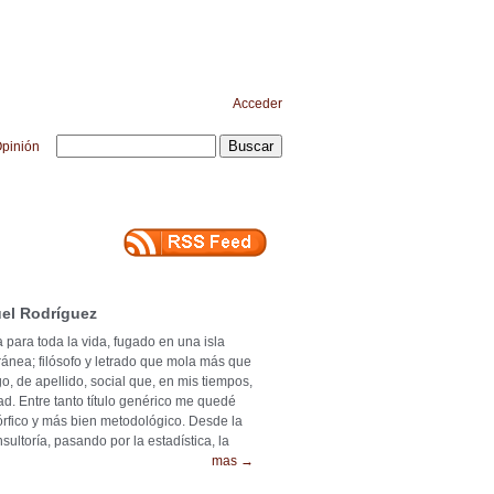
Acceder
pinión
el Rodríguez
 para toda la vida, fugado en una isla
ránea; filósofo y letrado que mola más que
o, de apellido, social que, en mis tiempos,
ad. Entre tanto título genérico me quedé
mórfico y más bien metodológico. Desde la
ultoría, pasando por la estadística, la
mas →