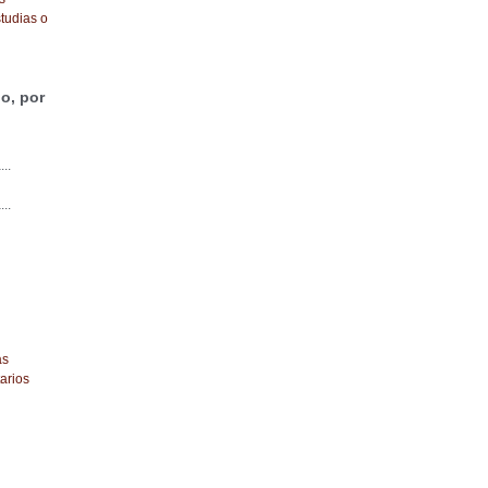
tudias o
o, por
...
...
as
arios