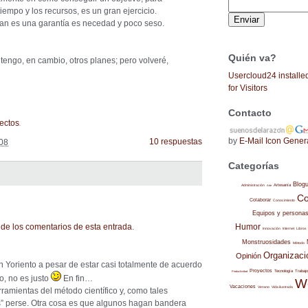
tiempo y los recursos, es un gran ejercicio.
lan es una garantía es necedad y poco seso.
Quién va?
tengo, en cambio, otros planes; pero volveré,
Usercloud24 installe
for Visitors
Contacto
.
ectos
by
E-Mail Icon Gener
10 respuestas
008
Categorías
Blog
Administración
Artesanía
Arte
Co
Colaborar
Conocimiento
Equipos y persona
de los comentarios de esta entrada
.
Humor
Internet
Libros
Innovación
Monstruosidades
Método
Organizaci
Opinión
n Yoriento a pesar de estar casi totalmente de acuerdo
Proyectos
Trabajo
Tecnología
Productividad
o, no es justo
En fin…
W
Vacaciones
Verano
Vida ilustrada
rramientas del método científico y, como tales
s” perse. Otra cosa es que algunos hagan bandera