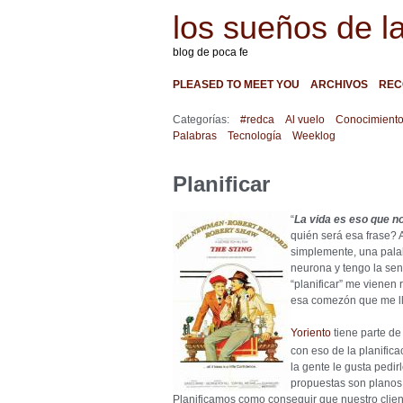
los sueños de l
blog de poca fe
PLEASED TO MEET YOU
ARCHIVOS
REC
Categorías:
#redca
Al vuelo
Conocimient
Palabras
Tecnología
Weeklog
Planificar
“
La vida es eso que 
quién será esa frase? 
simplemente, una pala
neurona y tengo la sen
“planificar” me vienen
esa comezón que me lle
Yoriento
tiene parte de
con eso de la planific
la gente le gusta pedi
propuestas son planos 
Planificamos como conseguir que nuestro clien