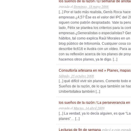
los sueños de la razón / El semanal de anot
entrada
el
Domingo, 18 mayo 2008
[...] Por el lado más realista, Genís Roca hac
empresas ¿4,5? Ése es el valor del IPC del 2
siguen como patrón despiadado. Vale la pena l
lado, Félix se plantea los criterios para la co
empresas ¿Generalistas o especialistas? Gen
hábitos, tal como explica Raúl Morales en un a
blog público de Infonomía. Cualquier cosa co
describe tic616 e ilustra con un vídeo. Para a
con su reflexión acerca de los planes de proy
hacemos otros planes, ya te digo. [...]
Consultoría artesana en red » Planes, mapas,
Sábado, 25 octubre 2008
[...] qué difícil vivir sin planes. Comento tod
Sueños de la razón, de lo que también se hac
Unibertsitatea también [...]
los sueños de la razón / La perseverancia en
entrada
el
Martes, 14 abril 2009
[...] La verdad, ya lo decía alguien, es que 
planes”… [...]
enlazó a esta entrad
Lecturas de fin de semana