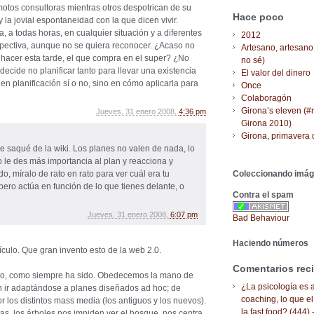
otos consultoras mientras otros despotrican de su
Hace poco
y la jovial espontaneidad con la que dicen vivir.
, a todas horas, en cualquier situación y a diferentes
2012
rspectiva, aunque no se quiera reconocer. ¿Acaso no
Artesano, artesano
 hacer esta tarde, el que compra en el super? ¿No
no sé)
decide no planificar tanto para llevar una existencia
El valor del dinero
n planificación sí o no, sino en cómo aplicarla para
Once
Colaboragón
Girona’s eleven (#
Jueves, 31 enero 2008,
4:36 pm
Girona 2010)
Girona, primavera 
ue saqué de la wiki. Los planes no valen de nada, lo
o le des más importancia al plan y reacciona y
o, míralo de rato en rato para ver cuál era tu
Coleccionando imá
, pero actúa en función de lo que tienes delante, o
Contra el spam
Jueves, 31 enero 2008,
6:07 pm
Bad Behaviour
Haciendo números
ículo. Que gran invento esto de la web 2.0.
Comentarios rec
co, como siempre ha sido. Obedecemos la mano de
¿La psicología es a
n ir adaptándose a planes diseñados ad hoc; de
coaching, lo que el
 los distintos mass media (los antiguos y los nuevos).
la fast food? (444) 
tas, los árboles nos impiden ver el bosque, nos centra