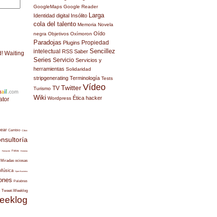
GoogleMaps
Google Reader
Larga
Identidad digital
Insólito
cola del talento
Memoria
Novela
Oído
negra
Objetivos
Oxímoron
Paradojas
Propiedad
Plugins
Sencillez
intelectual
RSS
Saber
d! Waiting
Series
Servicio
Servicios y
herramientas
Solidaridad
stripgenerating
Terminología
Tests
Vídeo
Twitter
TV
Turismo
Wiki
Ética hacker
Wordpress
ator
uear
Cambio
Citas
nsultoría
s
Fotos
Formación
Historias
Miradas ociosas
Música
Open Business
ones
Palabras
Tweet-Weeklog
eeklog