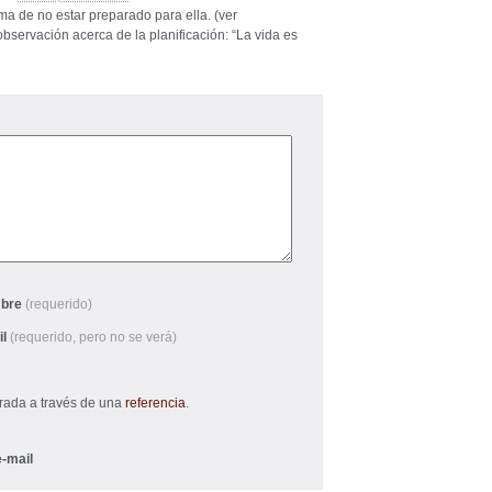
ema de no estar preparado para ella. (ver
servación acerca de la planificación: “La vida es
bre
(requerido)
il
(requerido, pero no se verá)
trada a través de una
referencia
.
-mail