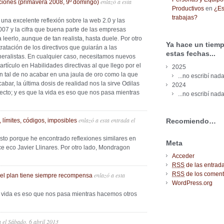
enlazó a esta
aciones (primavera 2008, 9º domingo)
Productivos
en
¿Es
trabajas?
e una excelente reflexión sobre la web 2.0 y las
007 y la cifra que buena parte de las empresas
eerlo, aunque de tan realista, hasta duele. Por otro
Ya hace un tiemp
ntratación de los directivos que guiarán a las
estas fechas...
eralistas. En cualquier caso, necesitamos nuevos
rtículo en Habilidades directivas al que llego por el
2025
n tal de no acabar en una jaula de oro como la que
...no escribí nada
cabar, la última dosis de realidad nos la sirve Odilas
2024
ecto; y es que la vida es eso que nos pasa mientras
...no escribí nada
enlazó a esta entrada
el
Recomiendo…
 límites, códigos, imposibles
o esto porque he encontrado reflexiones similares en
Meta
e eco Javier Llinares. Por otro lado, Mondragon
Acceder
RSS
de las entrad
RSS
de los coment
enlazó a esta
 el plan tiene siempre recompensa
WordPress.org
“La vida es eso que nos pasa mientras hacemos otros
a
el
Sábado, 6 abril 2013