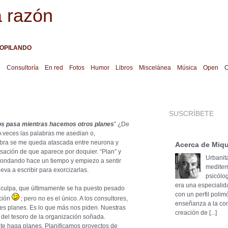
a razón
OPILANDO
o
Consultoría
En red
Fotos
Humor
Libros
Miscelánea
Música
Open
O
SUSCRÍBETE
nos pasa mientras hacemos otros planes
” ¿De
A veces las palabras me asedian o,
bra se me queda atascada entre neurona y
Acerca de Miqu
sación de que aparece por doquier. “Plan” y
Urbanita
 rondando hace un tiempo y empiezo a sentir
mediter
va a escribir para exorcizarlas.
psicólog
era una especialid
 culpa, que últimamente se ha puesto pesado
con un perfil poli
ación
; pero no es el único. A los consultores,
enseñanza a la cons
rles planes. Es lo que más nos piden. Nuestras
creación de [...]
del tesoro de la organización soñada.
te haga planes. Planificamos proyectos de