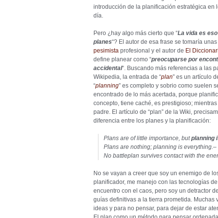
introducción de la planificación estratégica en
día.
Pero ¿hay algo más cierto que “
La vida es es
planes
“? El autor de esa frase se tomaría una
pesimista
profesional y el autor de
El Diccionar
define planear como “
preocuparse por encontr
accidental
“. Buscando más referencias a las pal
Wikipedia, la entrada de “
plan
” es un artículo 
“
planning
” es completo y sobrio como suelen ser
encontrado de lo más acertada, porque planifi
concepto, tiene caché, es prestigioso; mientras
padre. El artículo de “plan” de la Wiki, precisam
diferencia entre los planes y la planificación:
Plans are of little importance, but
planning 
Plans are nothing; planning is everything.
–
No battleplan survives contact with the en
No se vayan a creer que soy un enemigo de lo
planificador, me manejo con las tecnologías de
encuentro con el caos, pero soy un detractor 
guías definitivas a la tierra prometida. Muchas
ideas y para no pensar, para dejar de estar ate
El plan como un método para pensar ordenada