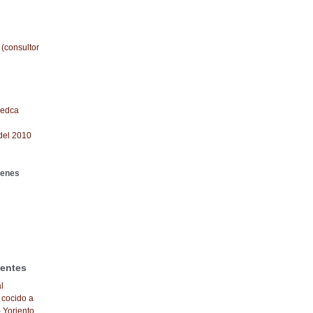
 (consultor
redca
del 2010
genes
ientes
l
 cocido a
- Yoriento