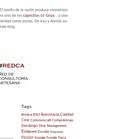
El sueño de la razón produce monstruos
es uno de los
caprichos
de
Goya
... y una
verdad como pocas. De eso y demás va
este blog.
Tags
Burocracia
Calidad
#redca
BSO
Cine
Commoncraft
Competencias
Decálogo
Dirty Management
Enlaces
Escribir
Etiquetar
Ficción
Google
Google Docs