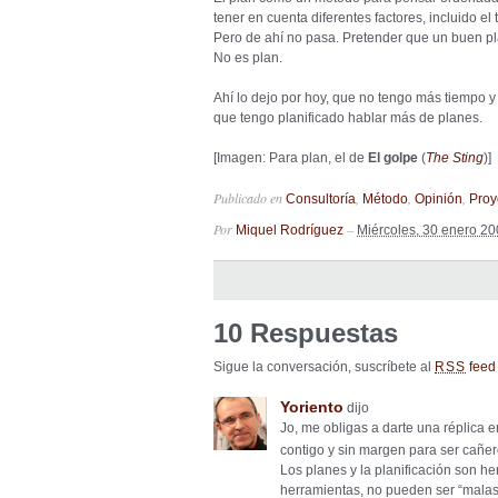
tener en cuenta diferentes factores, incluido el 
Pero de ahí no pasa. Pretender que un buen p
No es plan.
Ahí lo dejo por hoy, que no tengo más tiempo y 
que tengo planificado hablar más de planes.
[Imagen: Para plan, el de
El golpe
(
The Sting
)]
Publicado en
,
,
,
Consultoría
Método
Opinión
Proy
Por
–
Miquel Rodríguez
Miércoles, 30 enero 2
10 Respuestas
Sigue la conversación, suscríbete al
feed 
RSS
Yoriento
dijo
Jo, me obligas a darte una réplica e
contigo y sin margen para ser cañer
Los planes y la planificación son he
herramientas, no pueden ser “mala