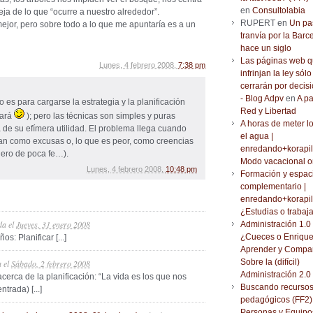
en
Consultolabia
leja de lo que “ocurre a nuestro alrededor”.
RUPERT en
Un pa
ejor, pero sobre todo a lo que me apuntaría es a un
tranvía por la Barc
hace un siglo
Las páginas web 
Lunes, 4 febrero 2008,
7:38 pm
infrinjan la ley sólo
cerrarán por decisi
- Blog Adpv
en
A pa
 es para cargarse la estrategia y la planificación
Red y Libertad
ñará
); pero las técnicas son simples y puras
A horas de meter l
de su efímera utilidad. El problema llega cuando
el agua |
zan como excusas o, lo que es peor, como creencias
enredando+korapil
uero de poca fe…).
Modo vacacional o
Lunes, 4 febrero 2008,
10:48 pm
Formación y espac
complementario |
enredando+korapil
¿Estudias o trabaj
da
el
Jueves, 31 enero 2008
Administración 1.0 
¿Cueces o Enrique
s: Planificar [...]
Aprender y Compar
Sobre la (difícil)
a
el
Sábado, 2 febrero 2008
Administración 2.0
cerca de la planificación: “La vida es los que nos
Buscando recurso
rada) [...]
pedagógicos (FF2) 
Personas y Equipo