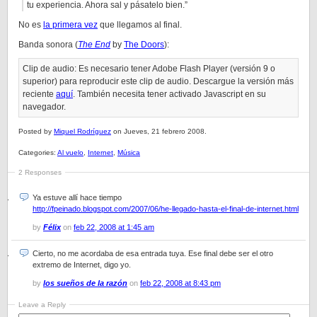
tu experiencia. Ahora sal y pásatelo bien.”
No es
la primera vez
que llegamos al final.
Banda sonora (
The End
by
The Doors
):
Clip de audio: Es necesario tener Adobe Flash Player (versión 9 o
superior) para reproducir este clip de audio. Descargue la versión más
reciente
aquí
. También necesita tener activado Javascript en su
navegador.
Posted by
Miquel Rodríguez
on Jueves, 21 febrero 2008.
Categories:
Al vuelo
,
Internet
,
Música
2 Responses
Ya estuve allí hace tiempo
http://fpeinado.blogspot.com/2007/06/he-llegado-hasta-el-final-de-internet.html
by
Félix
on
feb 22, 2008 at 1:45 am
Cierto, no me acordaba de esa entrada tuya. Ese final debe ser el otro
extremo de Internet, digo yo.
by
los sueños de la razón
on
feb 22, 2008 at 8:43 pm
Leave a Reply