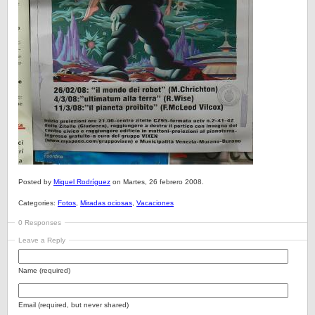
Posted by
Miquel Rodríguez
on Martes, 26 febrero 2008.
Categories:
Fotos
,
Miradas ociosas
,
Vacaciones
0 Responses
Leave a Reply
Name (required)
Email (required, but never shared)