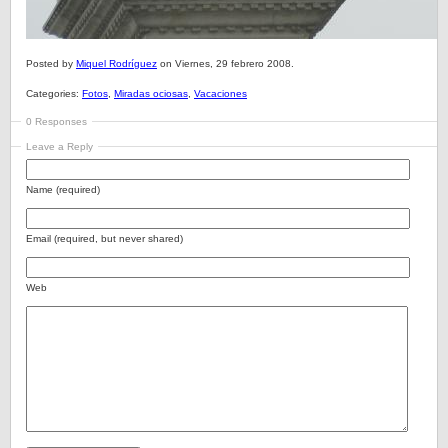
Posted by
Miquel Rodríguez
on Viernes, 29 febrero 2008.
Categories:
Fotos
,
Miradas ociosas
,
Vacaciones
0 Responses
Leave a Reply
Name (required)
Email (required, but never shared)
Web