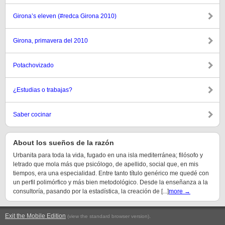
Girona’s eleven (#redca Girona 2010)
Girona, primavera del 2010
Potachovizado
¿Estudias o trabajas?
Saber cocinar
About los sueños de la razón
Urbanita para toda la vida, fugado en una isla mediterránea; filósofo y
letrado que mola más que psicólogo, de apellido, social que, en mis
tiempos, era una especialidad. Entre tanto título genérico me quedé con
un perfil polimórfico y más bien metodológico. Desde la enseñanza a la
consultoría, pasando por la estadística, la creación de [...]
more →
Exit the Mobile Edition
.
(view the standard browser version)