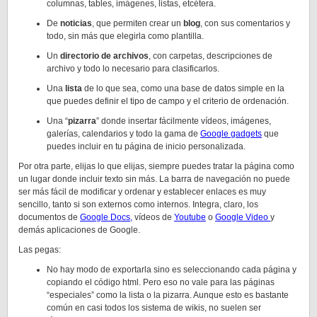
columnas, tables, imágenes, listas, etcétera.
De
noticias
, que permiten crear un
blog
, con sus comentarios y
todo, sin más que elegirla como plantilla.
Un
directorio de archivos
, con carpetas, descripciones de
archivo y todo lo necesario para clasificarlos.
Una
lista
de lo que sea, como una base de datos simple en la
que puedes definir el tipo de campo y el criterio de ordenación.
Una “
pizarra
” donde insertar fácilmente vídeos, imágenes,
galerías, calendarios y todo la gama de
Google gadgets
que
puedes incluir en tu página de inicio personalizada.
Por otra parte, elijas lo que elijas, siempre puedes tratar la página como
un lugar donde incluir texto sin más. La barra de navegación no puede
ser más fácil de modificar y ordenar y establecer enlaces es muy
sencillo, tanto si son externos como internos. Integra, claro, los
documentos de
Google Docs,
vídeos de
Youtube
o
Google Video
y
demás aplicaciones de Google.
Las pegas:
No hay modo de exportarla sino es seleccionando cada página y
copiando el código html. Pero eso no vale para las páginas
“especiales” como la lista o la pizarra. Aunque esto es bastante
común en casi todos los sistema de wikis, no suelen ser