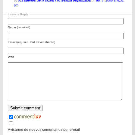
by
los sueños de la razón / Artesanía organizada
on
abr 7, 2008 at 8:31
pm
Leave a Reply
Name (required)
Email (required, but never shared)
Web
Avisarme de nuevos comentarios por e-mail