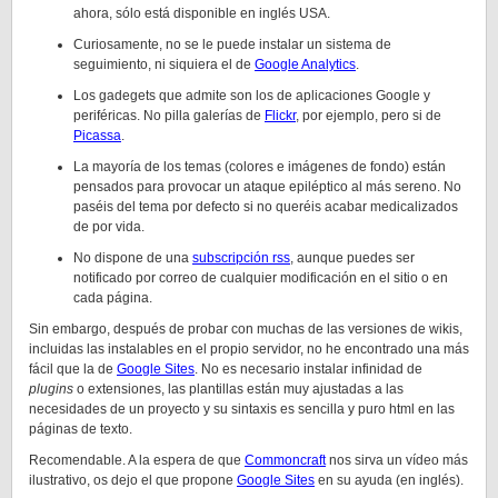
ahora, sólo está disponible en inglés USA.
Curiosamente, no se le puede instalar un sistema de
seguimiento, ni siquiera el de
Google Analytics
.
Los gadegets que admite son los de aplicaciones Google y
periféricas. No pilla galerías de
Flickr
, por ejemplo, pero si de
Picassa
.
La mayoría de los temas (colores e imágenes de fondo) están
pensados para provocar un ataque epiléptico al más sereno. No
paséis del tema por defecto si no queréis acabar medicalizados
de por vida.
No dispone de una
subscripción rss
, aunque puedes ser
notificado por correo de cualquier modificación en el sitio o en
cada página.
Sin embargo, después de probar con muchas de las versiones de wikis,
incluidas las instalables en el propio servidor, no he encontrado una más
fácil que la de
Google Sites
. No es necesario instalar infinidad de
plugins
o extensiones, las plantillas están muy ajustadas a las
necesidades de un proyecto y su sintaxis es sencilla y puro html en las
páginas de texto.
Recomendable. A la espera de que
Commoncraft
nos sirva un vídeo más
ilustrativo, os dejo el que propone
Google Sites
en su ayuda (en inglés).