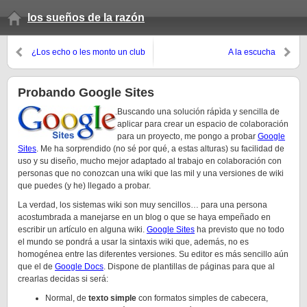
los sueños de la razón
¿Los echo o les monto un club
A la escucha
social?
Probando Google Sites
Buscando una solución rápìda y sencilla de
aplicar para crear un espacio de colaboración
para un proyecto, me pongo a probar
Google
Sites
. Me ha sorprendido (no sé por qué, a estas alturas) su facilidad de
uso y su diseño, mucho mejor adaptado al trabajo en colaboración con
personas que no conozcan una wiki que las mil y una versiones de wiki
que puedes (y he) llegado a probar.
La verdad, los sistemas wiki son muy sencillos… para una persona
acostumbrada a manejarse en un blog o que se haya empeñado en
escribir un artículo en alguna wiki.
Google Sites
ha previsto que no todo
el mundo se pondrá a usar la sintaxis wiki que, además, no es
homogénea entre las diferentes versiones. Su editor es más sencillo aún
que el de
Google Docs
. Dispone de plantillas de páginas para que al
crearlas decidas si será:
Normal, de
texto simple
con formatos simples de cabecera,