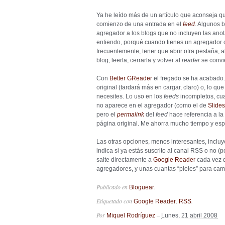
Ya he leído más de un artículo que aconseja q
comienzo de una entrada en el
feed
. Algunos b
agregador a los blogs que no incluyen las ano
entiendo, porqué cuando tienes un agregador 
frecuentemente, tener que abrir otra pestaña, ab
blog, leerla, cerrarla y volver al
reader
se convi
Con
Better GReader
el fregado se ha acabado.
original (tardará más en cargar, claro) o, lo q
necesites. Lo uso en los
feeds
incompletos, cu
no aparece en el agregador (como el de
Slide
pero el
permalink
del
feed
hace referencia a la
página original. Me ahorra mucho tiempo y esp
Las otras opciones, menos interesantes, incluy
indica si ya estás suscrito al canal RSS o no (
salte directamente a
Google Reader
cada vez q
agregadores, y unas cuantas “pieles” para cam
Publicado en
.
Bloguear
Etiquetado con
,
.
Google Reader
RSS
Por
–
Miquel Rodríguez
Lunes, 21 abril 2008