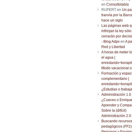
en
Consultolabia
RUPERT en
Un pa
tranvía por la Barc
hace un siglo
Las páginas web 
infrinjan la ley sólo
cerrarán por decisi
- Blog Adpv
en
A pa
Red y Libertad
A horas de meter l
el agua |
enredando+korapil
Modo vacacional o
Formación y espac
complementario |
enredando+korapil
¿Estudias o trabaj
Administración 1.0 
¿Cueces o Enrique
Aprender y Compar
Sobre la (difícil)
Administración 2.0
Buscando recurso
pedagógicos (FF2) 
Personas y Equipo