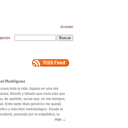
Acceder
pinión
el Rodríguez
 para toda la vida, fugado en una isla
ránea; filósofo y letrado que mola más que
o, de apellido, social que, en mis tiempos,
ad. Entre tanto título genérico me quedé
mórfico y más bien metodológico. Desde la
ultoría, pasando por la estadística, la
mas →