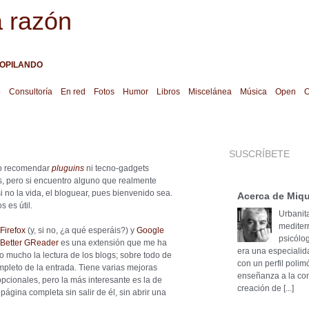
a razón
OPILANDO
o
Consultoría
En red
Fotos
Humor
Libros
Miscelánea
Música
Open
O
SUSCRÍBETE
o recomendar
pluguins
ni tecno-gadgets
s, pero si encuentro alguno que realmente
 si no la vida, el bloguear, pues bienvenido sea.
Acerca de Miqu
os es útil.
Urbanita
mediter
Firefox
(y, si no, ¿a qué esperáis?) y
Google
psicólog
Better GReader
es una extensión que me ha
era una especialid
o mucho la lectura de los blogs; sobre todo de
con un perfil poli
mpleto de la entrada. Tiene varias mejoras
enseñanza a la cons
pcionales, pero la más interesante es la de
creación de [...]
página completa sin salir de él, sin abrir una