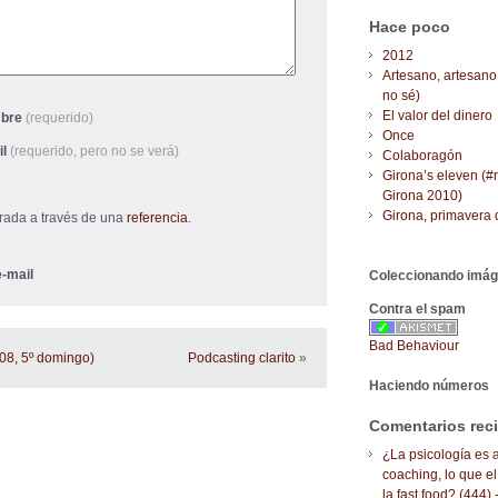
Hace poco
2012
Artesano, artesano
no sé)
El valor del dinero
bre
(requerido)
Once
il
(requerido, pero no se verá)
Colaboragón
Girona’s eleven (#
Girona 2010)
Girona, primavera 
trada a través de una
referencia
.
-mail
Coleccionando imá
Contra el spam
Bad Behaviour
08, 5º domingo)
Podcasting clarito
»
Haciendo números
Comentarios rec
¿La psicología es a
coaching, lo que el
la fast food? (444) 