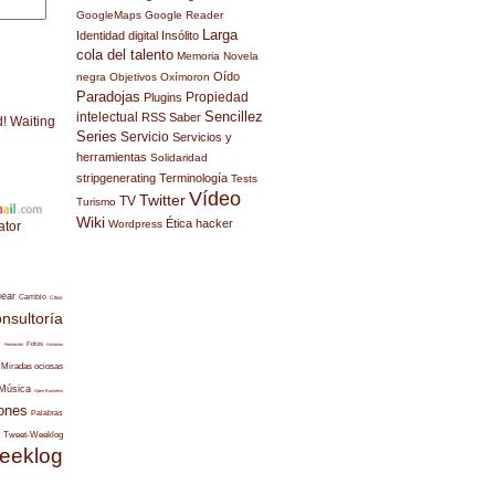
GoogleMaps
Google Reader
Larga
Identidad digital
Insólito
cola del talento
Memoria
Novela
Oído
negra
Objetivos
Oxímoron
Paradojas
Propiedad
Plugins
Sencillez
intelectual
RSS
Saber
d! Waiting
Series
Servicio
Servicios y
herramientas
Solidaridad
stripgenerating
Terminología
Tests
Vídeo
Twitter
TV
Turismo
Wiki
Ética hacker
Wordpress
ator
uear
Cambio
Citas
nsultoría
s
Fotos
Formación
Historias
Miradas ociosas
Música
Open Business
ones
Palabras
Tweet-Weeklog
eeklog