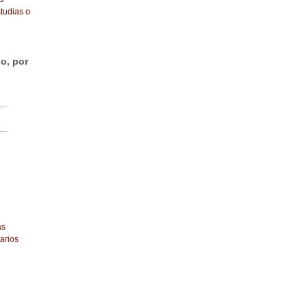
tudias o
o, por
...
...
as
arios