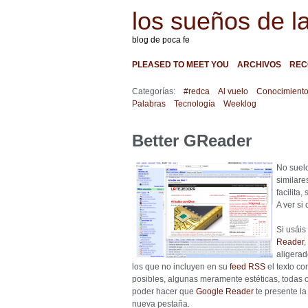
los sueños de l
blog de poca fe
PLEASED TO MEET YOU
ARCHIVOS
REC
Categorías:
#redca
Al vuelo
Conocimient
Palabras
Tecnología
Weeklog
Better GReader
No suel
similare
facilita,
A ver si 
Si usáis
Reader
,
aligerad
los que no incluyen en su
feed RSS
el texto co
posibles, algunas meramente estéticas, todas o
poder hacer que
Google Reader
te presente la 
nueva pestaña.