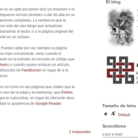
El blog
ue no se opte por poner sólo un resumen o el
logueros incluso desisten a dar de alta en su
taciones completas. La verdad es que lo
con más de cien blogs que actualizan
andonar el lector, ir a la página original del
erte en un coñazo.
 Puedes optar por ver siempre la página
ue es más conveniente, verla cuando lo
ando en la entrada se incrusta un código que
share
) o cuando quiero enlazar un artículo,
 dirección de
Feedburner
en lugar de a la
eras.
en un icono en las páginas que visites que te
por eso de la edad y la memoria), que
Firefox
ue te subscribas, en lugar de ofrecerte otros
biar la apariencia de
Google Reader
.
Tamaño de letra
Default
Suscribirse
2 respuestas
o por e-mail