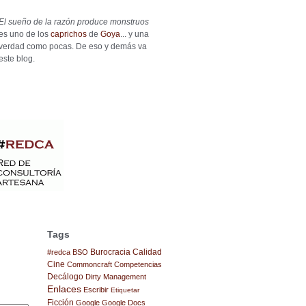
El sueño de la razón produce monstruos
es uno de los
caprichos
de
Goya
... y una
verdad como pocas. De eso y demás va
este blog.
Tags
Burocracia
Calidad
#redca
BSO
Cine
Commoncraft
Competencias
Decálogo
Dirty Management
Enlaces
Escribir
Etiquetar
Ficción
Google
Google Docs