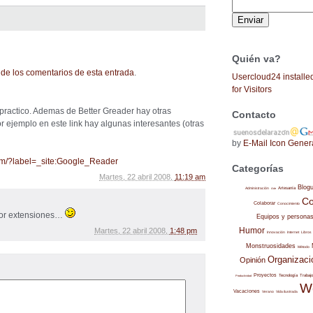
Quién va?
de los comentarios de esta entrada
.
Usercloud24 installe
for Visitors
practico. Ademas de Better Greader hay otras
Contacto
 ejemplo en este link hay algunas interesantes (otras
by
E-Mail Icon Gener
.com/?label=_site:Google_Reader
Categorías
Martes, 22 abril 2008,
11:19 am
Blog
Administración
Artesanía
Arte
Co
Colaborar
Conocimiento
 por extensiones…
Equipos y persona
Humor
Martes, 22 abril 2008,
1:48 pm
Internet
Libros
Innovación
Monstruosidades
Método
Organizaci
Opinión
Proyectos
Trabajo
Tecnología
Productividad
W
Vacaciones
Verano
Vida ilustrada