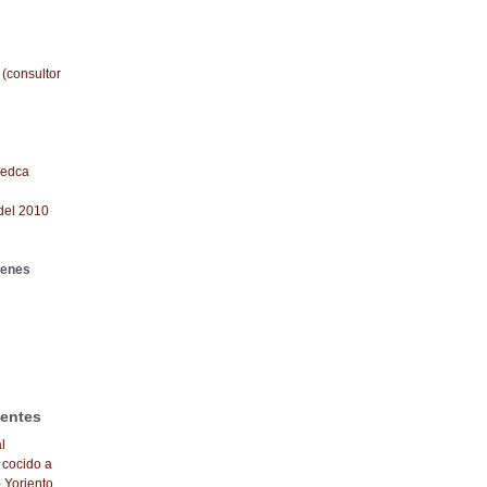
 (consultor
redca
del 2010
genes
ientes
l
 cocido a
- Yoriento