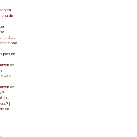
seo en
elona de
que
 se
ón judicial
rtir de hoy,
os pies en
atzen
en
n
io web
atzen
en
as?
ó 2.0,
ces? |
tir
en
s
|
s