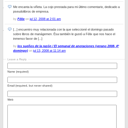
Me encanta la viñeta. La cojo prestada para mi último comentario, dedicado a
pseudolibros de empresa.
by
Félix
on
jul 12, 2008 at 2:01 am
[...] encuentro muy relacionada con la que seleccioné el domingo pasado
sobre libros de manágemen. Ésa también le gustó a Félix que nos hace el
inmenso favor de [...]
by
los sueños de la razón / El semanal de anotaciones (verano 2008, 4º
domingo)
on
jul 13, 2008 at 11:14 am
Leave a Reply
Name (required)
Email (required, but never shared)
Web