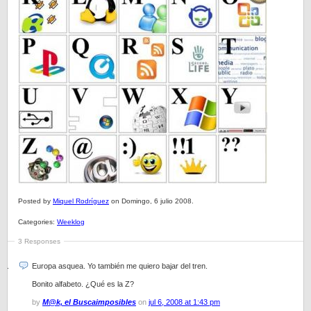
Posted by
Miquel Rodríguez
on Domingo, 6 julio 2008.
Categories:
Weeklog
3 Responses
Europa asquea. Yo también me quiero bajar del tren.
Bonito alfabeto. ¿Qué es la Z?
by
M@k, el Buscaimposibles
on
jul 6, 2008 at 1:43 pm