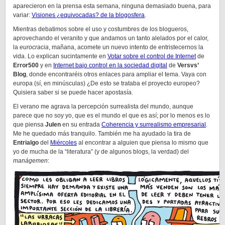
aparecieron en la prensa esta semana, ninguna demasiado buena, para
variar:
Visiones ¿equivocadas? de la blogosfera
.
Mientras debatimos sobre el uso y costumbres de los blogueros,
aprovechando el veranito y que andamos un tanto alelados por el calor,
la
eurocracia
, mañana, acomete un nuevo intento de entristecernos la
vida. Lo explican sucintamente en
Votar sobre el control de Internet
de
Error500
y en
Internet bajo control en la sociedad digital
de
Versvs’
Blog
, donde encontraréis otros enlaces para ampliar el tema. Vaya con
europa (sí, en minúsculas) ¿De esto se trataba el proyecto europeo?
Quisiera saber si se puede hacer apostasía.
El verano me agrava la percepción surrealista del mundo, aunque
parece que no soy yo, que es el mundo el que es así; por lo menos es lo
que piensa
Julen
en su entrada
Coherencia y surrealismo empresarial
.
Me he quedado más tranquilo. También me ha ayudado la tira de
Entrialgo
del
Miércoles
al encontrar a alguien que piensa lo mismo que
yo de mucha de la “literatura” (y de algunos blogs, la verdad) del
manágemen
: