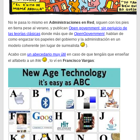
No le pasa lo mismo en
Administraciones en Red
, siguen con los pies
en tierra pese al verano, y publican
Open government, sin perjuicio de
las teorías clásicas
donde más que de
OpenGovernment
, hablan de
como engarzar los papeles del gobierno y la administración en un
modelo coherente (en lugar de surrealista
).
Acabo con
un abecedario muy útil
en caso de que tengáis que enseñar
el alfabeto a un
friki
, lo ví en
Francisco Vargas
: