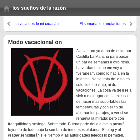
los sueños de la razón
La vista desde mi cruasán
El semanal de anotaciones
(verano 2008, 6º domingo)
Modo vacacional on
A esta hora ya debo de estar por
Castilla La Mancha para pasar
un par de semanas a otro ritmo.
La verdad es que me voy a
“veranear”, como lo hacía en la
infancia. No se trata de, o no es
sólo, irse de viaje, ni de
vacaciones. La cosa va de irse a
vivir a otro lugar con la excusa
de hacer más soportables las
temperaturas y con el fin de
alternar los parajes, a ver si se
renueva la mirada; pero con
tranquilidad y sosiego. Sobre todo. Buena parte del día me la pasaré
leyendo de todo bajo la sombra de inmensos plátanos. El blog y el
reader
se visitarán si el tiempo y las autoridades telecos lo permiten.