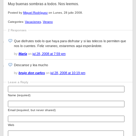
Muy buenas sombras a todos. Nos leemos.
Posted by
Miquel Rodríguez
on Lunes, 28 julio 2008.
Categories:
Vacaciones
,
Verano
2 Responses
Que disfrutes todo lo que haya para disfrutar y si las telecos lo permiten que
nos lo cuentes. Feliz veraneo, estaremos aqui esperándote.
by
María
on
jul 28, 2008 at 7:59 pm
Descanse y lea mucho
by
brujo don carlos
on
jul 28, 2008 at 10:19 pm
Leave a Reply
Name (required)
Email (required, but never shared)
Web