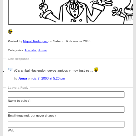
Posted by
Miquel Rodríguez
on Sábado, 6 diciembre 2008.
Categories:
Al vuelo
,
Humor
One Response
¡Caramba! Haciendo nuevos amigos y muy ilustres…
by
Anna
on
dic 7, 2008 at 5:26 pm
Leave a Reply
Name (required)
Email (required, but never shared)
Web