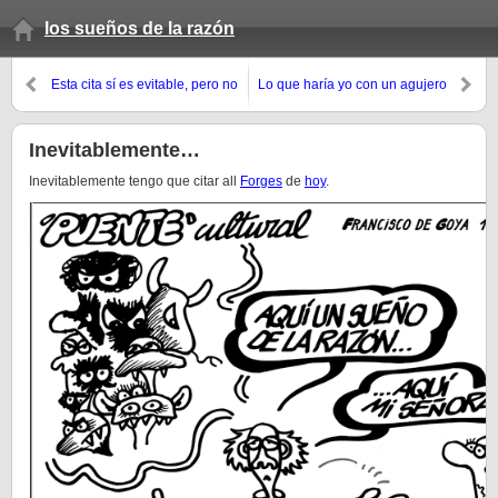
los sueños de la razón
Esta cita sí es evitable, pero no
Lo que haría yo con un agujero
me puedo resistir…
así
Inevitablemente…
Inevitablemente tengo que citar all
Forges
de
hoy
.