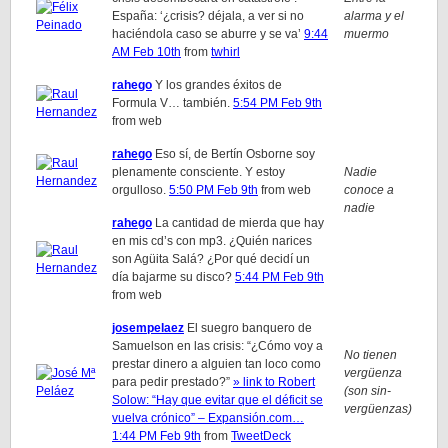
España: ‘¿crisis? déjala, a ver si no
alarma y el
haciéndola caso se aburre y se va’
9:44
muermo
AM Feb 10th
from
twhirl
rahego
Y los grandes éxitos de
Formula V… también.
5:54 PM Feb 9th
from web
rahego
Eso sí, de Bertín Osborne soy
plenamente consciente. Y estoy
Nadie
orgulloso.
5:50 PM Feb 9th
from web
conoce a
nadie
rahego
La cantidad de mierda que hay
en mis cd’s con mp3. ¿Quién narices
son Agüita Salá? ¿Por qué decidí un
día bajarme su disco?
5:44 PM Feb 9th
from web
josempelaez
El suegro banquero de
Samuelson en las crisis: “¿Cómo voy a
No tienen
prestar dinero a alguien tan loco como
vergüenza
para pedir prestado?”
» link to Robert
(son sin-
Solow: “Hay que evitar que el déficit se
vergüenzas)
vuelva crónico” – Expansión.com
…
1:44 PM Feb 9th
from
TweetDeck