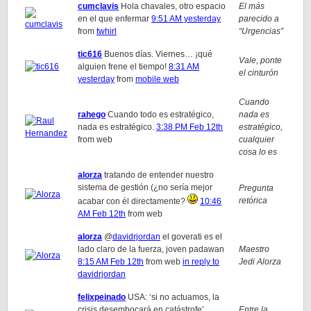
cumclavis
Hola chavales, otro espacio
El más
en el que enfermar
9:51 AM yesterday
parecido a
from
twhirl
“Urgencias”
tic616
Buenos días. Viernes… ¡qué
Vale, ponte
alguien frene el tiempo!
8:31 AM
el cinturón
yesterday
from
mobile web
Cuando
rahego
Cuando todo es estratégico,
nada es
nada es estratégico.
3:38 PM Feb 12th
estratégico,
from web
cualquier
cosa lo es
alorza
tratando de entender nuestro
sistema de gestión (¿no sería mejor
Pregunta
retórica
acabar con él directamente?
10:46
AM Feb 12th
from web
alorza
@
davidrjordan
el goverati es el
lado claro de la fuerza, joven padawan
Maestro
8:15 AM Feb 12th
from web
in reply to
Jedi Alorza
davidrjordan
felixpeinado
USA: ‘si no actuamos, la
crisis desembocará en catástrofe’.
Entre la