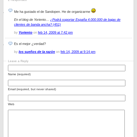
Me ha gustado el de Sandopen. He de organizarme
En el blog de Yoriento…
¿Podrá soportar España 4.000.000 de bajas de
clientes de banda ancha? (451)
by
Yoriento
on
feb 14, 2009 at 7:42 pm
Es el mejor ¿verdad?
by
los sueños de la razón
on
feb 14, 2009 at 9:14 pm
Leave a Reply
Name (required)
Email (required, but never shared)
Web