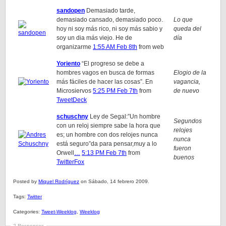
sandopen
Demasiado tarde,
demasiado cansado, demasiado poco.
Lo que
hoy ni soy más rico, ni soy más sabio y
queda del
soy un dia más viejo. He de
día
organizarme
1:55 AM Feb 8th
from web
Yoriento
“El progreso se debe a
hombres vagos en busca de formas
Elogio de la
más fáciles de hacer las cosas”. En
vagancia,
Microsiervos
5:25 PM Feb 7th
from
de nuevo
TweetDeck
schuschny
Ley de Segal:”Un hombre
Segundos
con un reloj siempre sabe la hora que
relojes
es; un hombre con dos relojes nunca
nunca
está seguro”da para pensar,muy a lo
fueron
Orwell
…
5:13 PM Feb 7th
from
buenos
TwitterFox
Posted by
Miquel Rodríguez
on Sábado, 14 febrero 2009.
Tags:
Twitter
Categories:
Tweet-Weeklog
,
Weeklog
2 Responses