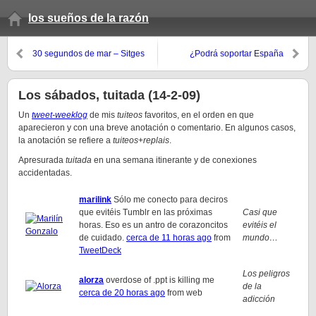
los sueños de la razón
30 segundos de mar – Sitges
¿Podrá soportar España
12-2-2009
4.000.000 de bajas de clientes
de banda ancha?
Los sábados, tuitada (14-2-09)
Un
tweet-weeklog
de mis
tuiteos
favoritos, en el orden en que
aparecieron y con una breve anotación o comentario. En algunos casos,
la anotación se refiere a
tuiteos
+
replais
.
Apresurada
tuitada
en una semana itinerante y de conexiones
accidentadas.
marilink
Sólo me conecto para deciros
que evitéis Tumblr en las próximas
Casi que
horas. Eso es un antro de corazoncitos
evitéis el
de cuidado.
cerca de 11 horas ago
from
mundo…
TweetDeck
Los peligros
alorza
overdose of .ppt is killing me
de la
cerca de 20 horas ago
from web
adicción